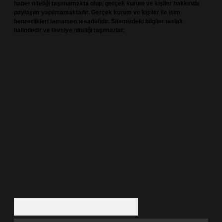
haber niteliği taşımamakta olup, gerçek kurum ve kişiler hakkında
paylaşım yapılmamaktadır. Gerçek kurum ve kişiler ile isim
benzerlikleri tamamen tesadüfidir. Sitemizdeki bilgiler taslak
halindedir ve tavsiye niteliği taşımazlar.
Sitemiz, 5651 Sayılı Kanun gereğince Bilgi Teknolojileri ve İletişim
Kurumu (BTK) tarafından onaylanmış bir Yer Sağlayıcı olarak hizmet
vermektedir. Bu nedenle, sitedeki içerikleri proaktif olarak denetleme
veya araştırma yükümlülüğümüz bulunmamaktadır. Ancak, üyelerimiz
yazdıkları içeriklerin sorumluluğunu taşımakta olup, siteye üye olarak bu
sorumluluğu kabul etmiş sayılırlar.
Hukuka ve yasal düzenlemelere aykırı olduğunu düşündüğünüz
içerikleri,
backlinkpanelicomtr@gmail.com
adresine bildirmeniz halinde,
ilgili içerikler yasal süre içerisinde sitemizden kaldırılacaktır.
Arama