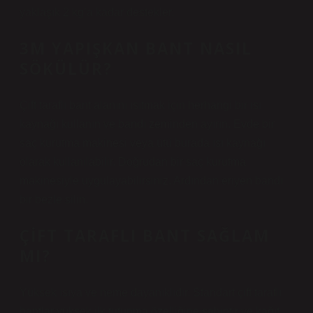
yaklaşık 2 kg’a kadar destekler.
3M YAPIŞKAN BANT NASIL
SÖKÜLÜR?
Çift taraflı bant alanını ısıtmak için herhangi bir ısı
kaynağı kullanın ve bandı zeminden ayırın. Evde bir
saç kurutma makinesi veya ütü burada ısı kaynağı
olarak kullanılabilir. Doğrudan bir saç kurutma
makinesiyle uygulayabilirsiniz. Ardından eriyen bandı
bir bezle silin.
ÇIFT TARAFLI BANT SAĞLAM
MI?
Yüksek ısıya ve neme dayanıklıdır. Standart çift taraflı
bantlar yüksek ilk tutunma özelliğine sahiptir ve kağıt,