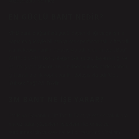
yüzeye zarar vermez!
EN GÜÇLÜ BANT NEDIR?
VHB bant, olağanüstü gücü, dayanıklılığı ve gelişmiş
yapışma gücüyle bilinen yüksek performanslı, çift taraflı
akrilik köpük banttır; dolayısıyla adı “Çok Yüksek Bağ”
(VHB)’dir. VHB bant, olağanüstü gücü, dayanıklılığı ve
gelişmiş yapışma gücüyle bilinen yüksek performanslı,
çift taraflı akrilik köpük banttır; dolayısıyla adı “Çok
Yüksek Bağ” (VHB)’dir.
3M BANT NE İŞE YARAR?
3M Isıya Dayanıklı Çift Taraflı Bant, yüksek sıcaklıklara
maruz kalan yüzeylerin işlevlerini korumak ve
sürdürmek için yüksek kaliteli bir tasarımdır. Yalıtım,