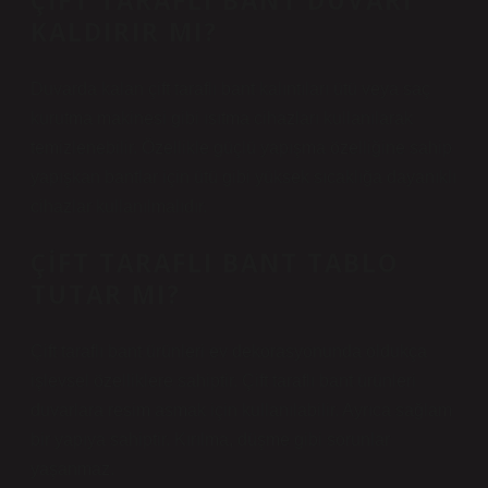
ÇIFT TARAFLI BANT DUVARI
KALDIRIR MI?
Duvarda kalan çift taraflı bant kalıntıları ütü veya saç
kurutma makinesi gibi ısıtma cihazları kullanılarak
temizlenebilir. Özellikle güçlü yapışma özelliğine sahip
yapışkan bantlar için ütü gibi yüksek sıcaklığa dayanıklı
cihazlar kullanılmalıdır.
ÇIFT TARAFLI BANT TABLO
TUTAR MI?
Çift taraflı bant ürünleri ev dekorasyonunda oldukça
işlevsel özelliklere sahiptir. Çift taraflı bant ürünleri
duvarlara resim asmak için kullanılabilir. Ayrıca sağlam
bir yapıya sahiptir. Kırılma, düşme gibi sorunlar
yaşanmaz.