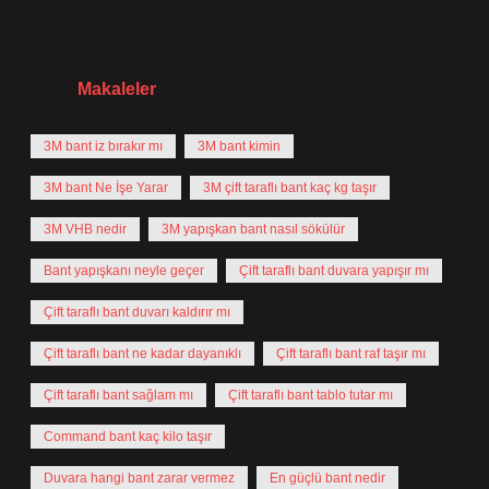
Tarih:
Makaleler
3M bant iz bırakır mı
3M bant kimin
3M bant Ne İşe Yarar
3M çift taraflı bant kaç kg taşır
3M VHB nedir
3M yapışkan bant nasıl sökülür
Bant yapışkanı neyle geçer
Çift taraflı bant duvara yapışır mı
Çift taraflı bant duvarı kaldırır mı
Çift taraflı bant ne kadar dayanıklı
Çift taraflı bant raf taşır mı
Çift taraflı bant sağlam mı
Çift taraflı bant tablo tutar mı
Command bant kaç kilo taşır
Duvara hangi bant zarar vermez
En güçlü bant nedir