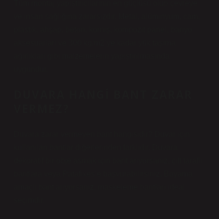
Tüm montaj yapıştırıcılarının en güçlüsü olup çevreye
ve insan sağlığına zararsızdır. Metal, alüminyum, cam,
plastik, ahşap, beton, korniş, kompozit panel, banyo
aksesuarları ve 300 kg/m2’ye kadar yük taşıma
ağırlıkları gibi malzemelerin yapıştırılmasında
uygundur.
DUVARA HANGI BANT ZARAR
VERMEZ?
Duvara zarar vermeyen bant hangisidir? Duvar için
kullanılan bantlar diğerlerinden farklıdır. Duvara
dekoratif bir obje asmak için bant arıyorsanız, çift taraflı
bantlara veya Patafixes’e başvurabilirsiniz. Boyama
amaçlı bant arıyorsanız, maskeleme bantları ideal
seçimdir.