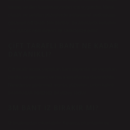
kumaş ve deri kombinasyonları için uygundur. Metal,
plastik ve selofan yüzeylerde mükemmel performans
gösteren çift taraflı film bantlar; bu alanlarda kullanım
için yüksek nem direnci ile karakterize edilir.
ÇIFT TARAFLI BANT NE KADAR
DAYANIKLI?
Çift taraflı akrilik yapışkan bant dayanıklı bir yapışkan
banttır, su geçirmez ve hava koşullarına dayanıklıdır.
Neredeyse görünmez montaj yüzeyleri, çirkin kalıntı
bırakmadan pürüzsüz bir yüzey sağlar.
3M BANT IZ BIRAKIR MI?
İz bırakmadan çıkarılabilir. Kolayca çıkarılabilir ve