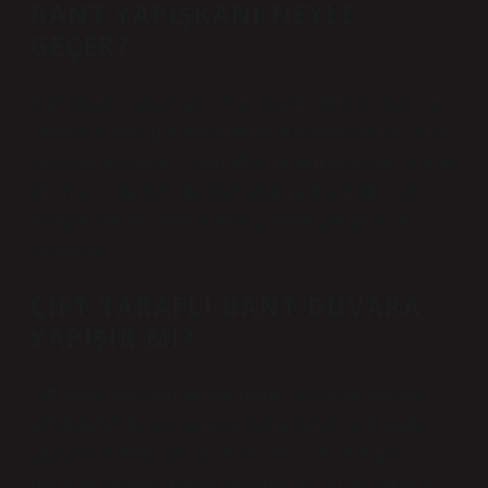
BANT YAPIŞKANI NEYLE
GEÇER?
Bant lekesini çıkarmak için ev yapımı temizleyiciler ve
çamaşır sodası gibi malzemeler kullanabilirsiniz. Sirke,
yapışkan kalıntıları çözen etkili bir temizleyicidir. Tuz ve
limon suyu karışımı da leke çıkarmada yardımcı olur.
Bulaşık sabunu, bant izlerini çözmek için güçlü bir
seçenektir.
ÇIFT TARAFLI BANT DUVARA
YAPIŞIR MI?
Çift taraflı yapışkan bantlar oldukça işlevsel ürünler
olduğundan birçok yüzeyde kullanılabilir. Çift taraflı
yapışkan bantlar ayrıca poster veya çerçeve gibi
dekoratif ürünleri duvara yapıştırmak için de oldukça