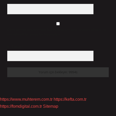
Web Sitesi
Daha sonraki yorumlarımda kullanılması için adım, e-posta adresim ve
site adresim bu tarayıcıya kaydedilsin.
9 - 5 kaçtır?
*
https://www.muhterem.com.tr
https://kefta.com.tr
https://fomdigital.com.tr
Sitemap