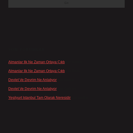
SON YORUMLAR
Almanlar Ilk Ne Zaman Ortaya Çıktı
için
admin
Almanlar Ilk Ne Zaman Ortaya Çıktı
için
Reis
Devlet Ve Devrim Ne Anlatıyor
için
admin
Devlet Ve Devrim Ne Anlatıyor
için
Gülcan
Yeşilyurt Istanbul Tam Olarak Neresidir
için
admin