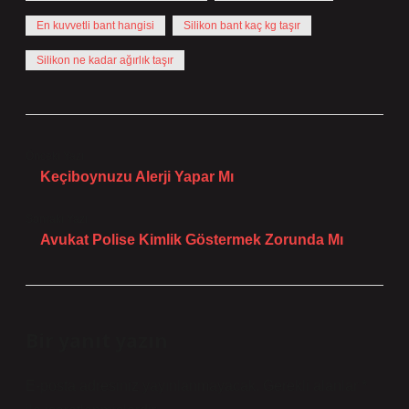
En kuvvetli bant hangisi
Silikon bant kaç kg taşır
Silikon ne kadar ağırlık taşır
Önceki Yazı
Keçiboynuzu Alerji Yapar Mı
Sonraki Yazı
Avukat Polise Kimlik Göstermek Zorunda Mı
Bir yanıt yazın
E-posta adresiniz yayınlanmayacak.
Gerekli alanlar
*