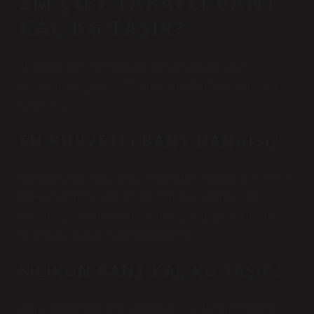
3M ÇIFT TARAFLI BANT
KAÇ KG TAŞIR?
Her türlü iç mekan kullanımına uygundur. Düz
yüzeylere uygulanır. 30 cm uzunluğundaki bant 2 kg’ı
destekler.
EN KUVVETLI BANT HANGISI?
“En güçlü çift taraflı bant hangisidir?” sorusu genellikle
tablo ve çerçeve asmak isteyen kişiler tarafından
sorulur. Çift taraflı silikon bantlar çok güçlü ve uzun
ömürlü bir performans sağlayabilir.
SILIKON BANT KAÇ KG TAŞIR?
İç mekan kullanımına uygundur. Her 10 cm’lik kayış