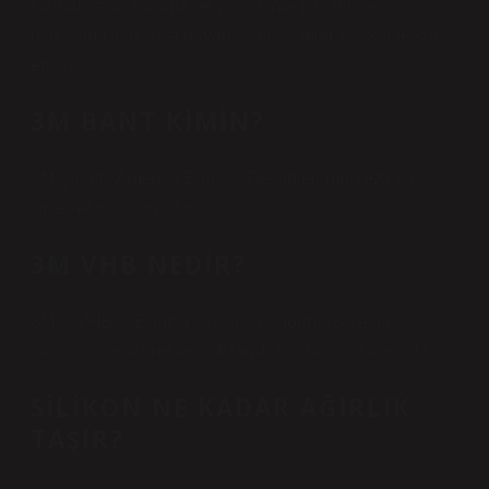
sızdırmazlık, koruma ve yapıştırma gibi birçok
uygulama için ısıya dayanıklı tasarımlar sıklıkla tercih
edilir.
3M BANT KIMIN?
3M Şirketi, Amerika Birleşik Devletleri merkezli bir
şirketler topluluğudur.
3M VHB NEDIR?
3M™ VHB™ Bantlar, yüksek performanslı akrilik
yapıştırıcılarla üretilen çift taraflı köpük bant ailesidir.
SILIKON NE KADAR AĞIRLIK
TAŞIR?