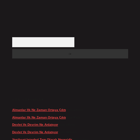
Arama
SON YORUMLAR
Almanlar Ilk Ne Zaman Ortaya Çıktı
için
admin
Almanlar Ilk Ne Zaman Ortaya Çıktı
için
Reis
Devlet Ve Devrim Ne Anlatıyor
için
admin
Devlet Ve Devrim Ne Anlatıyor
için
Gülcan
Yeşilyurt Istanbul Tam Olarak Neresidir
için
admin