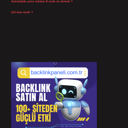
Astrolojide şans noktası 8 evde ne demek ?
Temmuz 21, 2026
Çöl tozu nedir ?
Temmuz 19, 2026