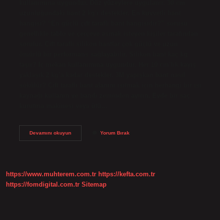
kullanımına uygundur. Düz yüzeylere uygulanır. 30 cm
uzunluğundaki bant 2 kg’ı destekler. En kuvvetli bant
hangisi? “En güçlü çift taraflı bant hangisidir?” sorusu
genellikle tablo ve çerçeve asmak isteyen kişiler tarafından
sorulur. Çift taraflı silikon bantlar çok güçlü ve uzun
ömürlü bir performans sağlayabilir. Silikon bant kaç kg
taşır? İç mekan kullanımına uygundur. Her 10 cm’lik kayış
yaklaşık 2 kg’a kadar destekler. 3M yapışkan bant nasıl
sökülür? Çift taraflı bant alanını ısıtmak için herhangi bir ısı
kaynağı kullanın ve bandı zeminden ayırın. Evde bir saç
kurutma makinesi veya ütü…
3M
Devamını okuyun
Yorum Bırak
Bant
Ne
Kadar
Dayanıklı
https://www.muhterem.com.tr
https://kefta.com.tr
https://fomdigital.com.tr
Sitemap