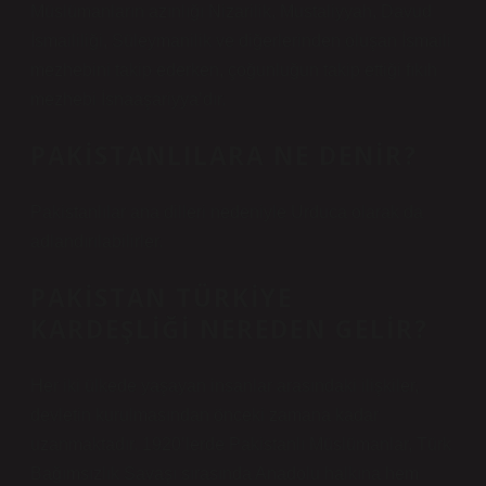
Müslümanların azınlığı Nizarilik, Mustaliyyah, Davud
İsmaililiği, Süleymanilik ve diğerlerinden oluşan İsmaili
mezhebini takip ederken, çoğunluğun takip ettiği fıkıh
mezhebi İsnaaşariyya’dır.
PAKISTANLILARA NE DENIR?
Pakistanlılar ana dilleri nedeniyle Urduca olarak da
adlandırılabilirler.
PAKISTAN TÜRKIYE
KARDEŞLIĞI NEREDEN GELIR?
Her iki ülkede yaşayan insanlar arasındaki ilişkiler,
devletin kurulmasından önceki zamana kadar
uzanmaktadır. 1920’lerde Pakistanlı Müslümanlar, Türk
Bağımsızlık Savaşı sırasında Anadolu halkına hem