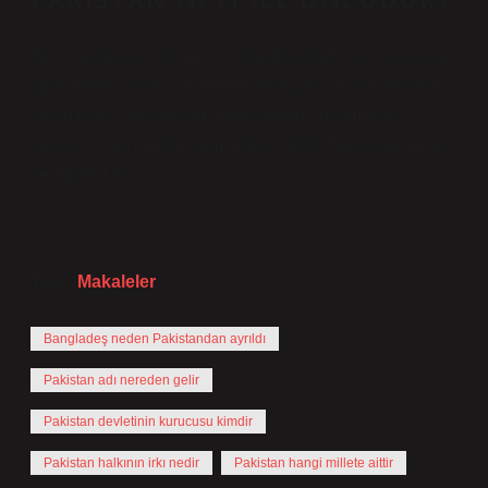
Spor sevgisiyle bilinen bir ülkede, kriket ve polo ulusal
sporlardan ikisidir. Dünyanın en büyük polo sahasına
sahip olan Pakistan’da nefes kesen polo maçları
yapılır. Kriket maçları tüm ülkeyi şenlik havasına sokar
ve eğlendirir.
Tarih:
Makaleler
Bangladeş neden Pakistandan ayrıldı
Pakistan adı nereden gelir
Pakistan devletinin kurucusu kimdir
Pakistan halkının irkı nedir
Pakistan hangi millete aittir