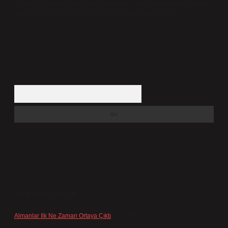
içerikleri,
backlinkpanelicomtr@gmail.com
adresine bildirmeniz halinde,
ilgili içerikler yasal süre içerisinde sitemizden kaldırılacaktır.
Arama
SON YORUMLAR
Almanlar Ilk Ne Zaman Ortaya Çıktı
için
admin