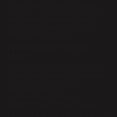
Pakistan, kelimenin tam anlamıyla “temiz toprak”
anlamına gelir ve kurulması planlanan devletin iddia
edilen eyaletlerinin baş harflerinden türetilmiştir
(Pencap, Afgan (Kuzeybatı Serhad Eyaleti), Keşmir,
Sind ve son olarak Belucistan eki).
PAKISTAN MILLETINE NE
DENIR?
ÖrneklerÜlke veya bölgeSıfatİsimPakistanPakistan
Pakistanlı* (İngiltere’de hakaret olarak kabul edilebilir.
Bunun yerine “Pakistan’dan biri” ifadesini
kullanın.)PanamaPanamaniana
PanamanianParaguayParaguayana
ParaguayPeruPeruviana Peruvian103 satır daha