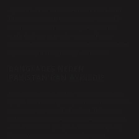
Ayaklanmanın temel nedeni Hindistan hükümetinin
Müslümanlar üzerinde uyguladığı baskı ve getirdiği
reformların etkisiz olmasıdır. Bölgedeki çatışmalar
bugün de devam etmektedir ve bazı aktif isyancı
gruplar Keşmir’in Pakistan’a tamamen ilhakını isterken
diğerleri Keşmir’in bağımsızlığını istemektedir.
BANGLADEŞ NEDEN
PAKISTAN’DAN AYRILDI?
Bu gerginlikler ülkeyi 1971’de iç savaşa sürükledi ve
çatışma sırasında Bengal bölgesindeki Hinduların sınırı
geçmelerine izin veren Hindistan’ın müdahalesinin
ardından Pakistan güçleri geri çekilmek zorunda kaldı
ve ülke 16 Aralık’ta geri çekildi. 1971’de Bangladeş
Pakistan’dan ayrılarak bağımsızlığını ilan etti.