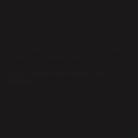
Türk-Moğol etnik grubuna en yakın olan muhtemelen
Hazaralardır.26 Mayıs 2021Pakistan, çeşitli etnik
gruplardan oluşan çok etnikli bir ülkedir. Ancak, ana
etnik gruplardan hiçbiri Türk değildir. Genellikle Hint-
Aryan/Hint (Pencap, Sindhi, Saraiki) veya İranlıdır
(Peştun, Beluç). Pakistan’da Türk-Moğol etnik grubuna
en yakın olan muhtemelen Hazaralardır.
PAKISTAN HALKININ IRKI
NEDIR?
Pakistanlılar veya Pakiler (Urduca: پاكِستانى قوم‎,
Pakistan kabilesi) Pakistan vatandaşı olan insanlardır.
Pakistan çok etnikli ve çok dilli bir devlettir: nüfusunun
çoğunluğu dilsel olarak Hint-Aryan ve İran gruplarına
aitken, geri kalan azınlık çoğunlukla diğer dil gruplarına