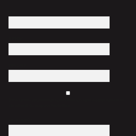
İsim*
E-Posta*
Web Sitesi
Daha sonraki yorumlarımda kullanılması için adım, e-posta adresim ve
site adresim bu tarayıcıya kaydedilsin.
10 - 4 kaçtır?
*