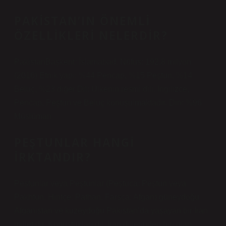
PAKISTAN’IN ÖNEMLI
ÖZELLIKLERI NELERDIR?
PakistanBaşkent: İslamabad. Nüfus: 192,8 milyon
(2016) Etnik yapı: %44 Pencap, %15 Peştun, %14
Beluç, %23 diğer Dil: Ülkenin resmi dili. İngilizce,
Pencap, Peştun ve Beluç konuşulmaktadır. Din: %96
Müslüman
PEŞTUNLAR HANGI
IRKTANDIR?
Peştunlar veya Peştunlar (Peştuca: Peştun veya
Pakhtun, Hintçe: Pathan, Farsça: Afgan) güneydoğu
Afganistan ve kuzeydoğu Pakistan’da yaşayan bir İran
milletidir. Konuştukları dil, İran dillerinden biri olan