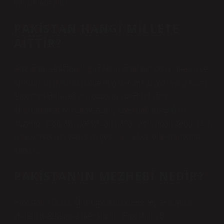
ve ailelere aittir.
PAKISTAN HANGI MILLETE
AITTIR?
Pakistan, 1947’de İngiliz Hindistan’ının bölünmesini ve
Müslüman nüfuslu bölgelerin bağımsızlığını talep eden
Pakistan Hareketi’nin çabalarıyla Hindistan
Müslümanlarının anavatanı olarak bağımsızlığını
kazandı. Coğrafya ve yaban hayatı açısından zengin bir
ülke olmasının yanı sıra çeşitli diller ve etnik gruplara
sahiptir.
PAKISTAN’IN MEZHEBI NEDIR?
Pakistanlı Sünni Müslümanların neredeyse tamamı
Hanefi mezhebine mensuptur. Pakistanlı Şii