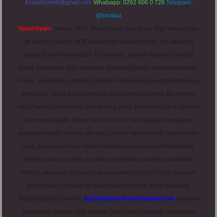
forumhizmeti@gmail.com
Whatsapp: 0262 606 0 726
Telegram:
@karabul
Yasal Uyarı:
Sitemiz, 5651 Sayılı Kanun gereğince Bilgi Teknolojileri
ve İletişim Kurumu (BTK) tarafından onaylanmış bir Yer Sağlayıcı
olarak hizmet vermektedir. Bu nedenle, sitedeki içerikleri proaktif
olarak denetleme veya araştırma yükümlülüğümüz bulunmamaktadır.
Ancak, üyelerimiz yazdıkları içeriklerin sorumluluğunu taşımakta olup,
siteye üye olarak bu sorumluluğu kabul etmiş sayılırlar. Bu internet
sitesi, herhangi bir marka, kurum veya şahıs şirketi ile hiçbir bağlantısı
bulunmamaktadır. Sitede yalnızca kendi hazırladığımız makaleler
paylaşılmaktadır. Burada yer alan içerikler haber niteliği taşımamakta
olup, gerçek kurum ve kişiler hakkında paylaşım yapılmamaktadır.
Gerçek kurum ve kişiler ile isim benzerlikleri tamamen tesadüfidir.
Sitemiz, kar amacı gütmeyen ve tamamen ücretsiz bir bilgi paylaşım
platformudur. Hukuka ve yasal düzenlemelere aykırı olduğunu
düşündüğünüz içerikleri,
backlinkpanelicomtr@gmail.com
adresine
bildirmeniz halinde, ilgili içerikler yasal süre içerisinde sitemizden