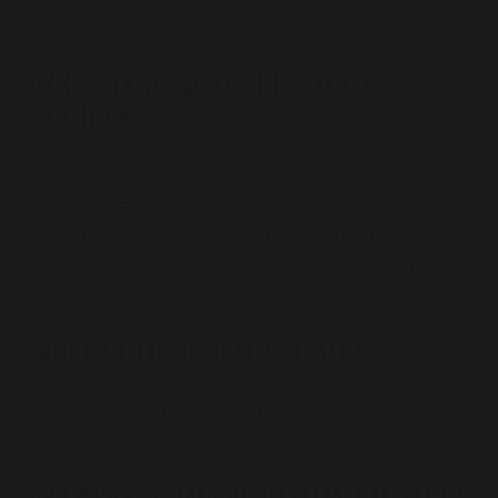
Peştuca’dır.
PAKISTAN ADI NEREDEN
GELIR?
Pakistan, kelimenin tam anlamıyla “temiz toprak”
anlamına gelir ve kurulması planlanan devletin iddia
edilen eyaletlerinin baş harflerinden türetilmiştir
(Pencap, Afgan (Kuzeybatı Serhad Eyaleti), Keşmir,
Sind ve son olarak Belucistan eki).
PENCABILER TÜRK MÜ?
Pakistan’daki en büyük etnik grubu yüzde 44 ile
Pencaplılar oluşturuyor.
PAKISTAN NEYI ILE ÜNLÜDÜR?