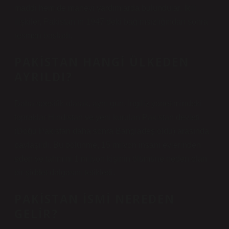
maddi hem de manevi yardımlarda bulundular. İkili
ilişkiler, Pakistan’ın 1947’deki bağımsızlığından sonra
resmen başladı.
PAKISTAN HANGI ÜLKEDEN
AYRILDI?
Daha spesifik olarak, aynı gün, İngiliz yönetimindeki
topraklar Hindistan ve yeni kurulan Pakistan devleti
(Doğu Pakistan daha sonra Bangladeş oldu) arasında
paylaşıldı. Bu bölünme, 15 milyon insanı evlerinden
eden ve tahmini 1 milyon kişinin ölümüne neden olan
bir şiddet dalgasını tetikledi.
PAKISTAN ISMI NEREDEN
GELIR?