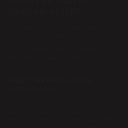
PAKISTAN HANGI
SOYDAN GELIR?
İslam öncesi Pakistan’daki ilk medeniyet İndus Vadisi
Medeniyeti’dir. Daha sonraki dönemlerde, Aryan
göçüne maruz kalmıştır. MÖ 600 civarında, Med kralı
Siyaksares tarafından fethedilmiş ve Medler’in bir
eyaleti olmuştur. Ahameniş hanedanının kontrolü altına
girmiştir.
PAKISTAN HANGI TÜRK
BOYUNDAN?
Pakistan, çeşitli etnik gruplardan oluşan çok etnikli bir
ülkedir. Ancak, ana etnik gruplardan hiçbiri Türk
değildir. Genellikle Hint-Aryan/Hint (Pencap, Sindhi,
Saraiki) veya İranlıdır (Peştun, Beluç). Pakistan’da