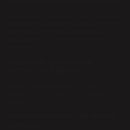
PAKISTAN NEYI ILE ÜNLÜDÜR?
Spor sevgisiyle bilinen bir ülkede, kriket ve polo ulusal
sporlardan ikisidir. Dünyanın en büyük polo sahasına
sahip olan Pakistan’da nefes kesen polo maçları
yapılır. Kriket maçları tüm ülkeyi şenlik havasına sokar
ve eğlendirir.
PAKISTAN DEVLETININ
KURUCUSU KIMDIR?
Pakistan’ın kurucusu Muhammed Ali Cinnah,
Hindistan’ın kurucusu Gandi ile birlikte, 1944’te
Bombay’da.
PAKISTAN HINDISTAN NEDEN
AYRILDI?