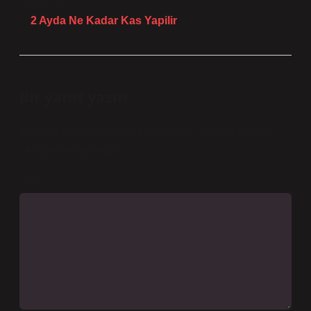
Sonraki Yazı
2 Ayda Ne Kadar Kas Yapilir
Bir yanıt yazın
E-posta adresiniz yayınlanmayacak.
Gerekli alanlar
*
ile işaretlenmişlerdir
Yorum