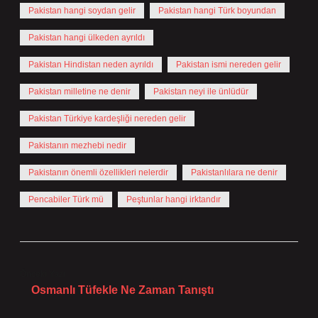
Pakistan hangi soydan gelir
Pakistan hangi Türk boyundan
Pakistan hangi ülkeden ayrıldı
Pakistan Hindistan neden ayrıldı
Pakistan ismi nereden gelir
Pakistan milletine ne denir
Pakistan neyi ile ünlüdür
Pakistan Türkiye kardeşliği nereden gelir
Pakistanın mezhebi nedir
Pakistanın önemli özellikleri nelerdir
Pakistanlılara ne denir
Pencabiler Türk mü
Peştunlar hangi irktandır
Önceki Yazı
Osmanlı Tüfekle Ne Zaman Tanıştı