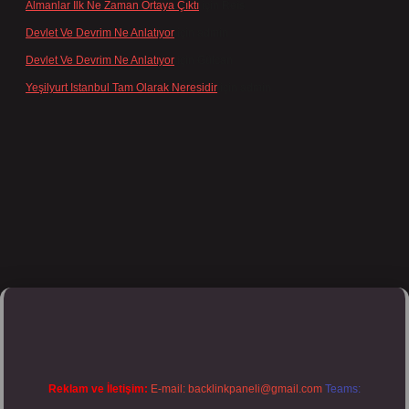
Almanlar Ilk Ne Zaman Ortaya Çıktı
için
Reis
Devlet Ve Devrim Ne Anlatıyor
için
admin
Devlet Ve Devrim Ne Anlatıyor
için
Gülcan
Yeşilyurt Istanbul Tam Olarak Neresidir
için
admin
pbett.net/
Reklam ve İletişim:
E-mail:
backlinkpaneli@gmail.com
Teams: