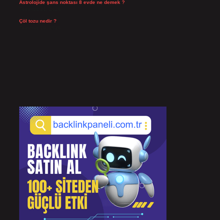
Astrolojide şans noktası 8 evde ne demek ?
Temmuz 21, 2026
Çöl tozu nedir ?
Temmuz 19, 2026