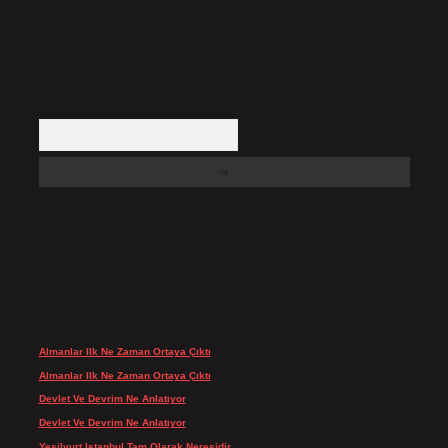
Arama
SON YORUMLAR
Almanlar Ilk Ne Zaman Ortaya Çıktı
için
admin
Almanlar Ilk Ne Zaman Ortaya Çıktı
için
Reis
Devlet Ve Devrim Ne Anlatıyor
için
admin
Devlet Ve Devrim Ne Anlatıyor
için
Gülcan
Yeşilyurt Istanbul Tam Olarak Neresidir
için
admin