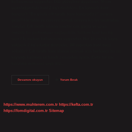
kullanımına uygundur. Düz yüzeylere uygulanır. 30 cm
uzunluğundaki bant 2 kg’ı destekler. En kuvvetli bant
hangisi? “En güçlü çift taraflı bant hangisidir?” sorusu
genellikle tablo ve çerçeve asmak isteyen kişiler tarafından
sorulur. Çift taraflı silikon bantlar çok güçlü ve uzun
ömürlü bir performans sağlayabilir. Silikon bant kaç kg
taşır? İç mekan kullanımına uygundur. Her 10 cm’lik kayış
yaklaşık 2 kg’a kadar destekler. 3M yapışkan bant nasıl
sökülür? Çift taraflı bant alanını ısıtmak için herhangi bir ısı
kaynağı kullanın ve bandı zeminden ayırın. Evde bir saç
kurutma makinesi veya ütü…
3M
Devamını okuyun
Yorum Bırak
Bant
Ne
Kadar
Dayanıklı
https://www.muhterem.com.tr
https://kefta.com.tr
https://fomdigital.com.tr
Sitemap