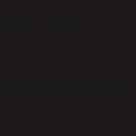
arına iş fikirlerini geliştirme ve ilerletme konusunda sağladıklar
ERKEZI NEDIR?
melerine ve hayata geçirmelerine yardımcı olmak amacıyla
irişimcilerin fikirlerini hayata geçirmelerine ve test etmelerine
NDE NEM 80 OLURSA N
ırabilir ve çürümeye neden olabilir. Bu, yumurtaların
eden olabilir.