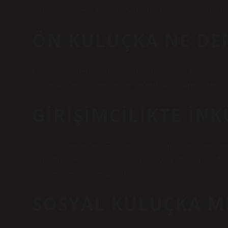
Kapsam ve içerik bakımından girişimcilik türleri şunlardır:
ÖN KULUÇKA NE DE
Ön kuluçka, genellikle teknoloji odaklı bir iş fikri veya
başlarına veya bir ekiple gerçeğe dönüştürme sürecidir
GIRIŞIMCILIKTE IN
Kuluçka merkezleri, Türkçe “kuluçka makinesi” kelimesi
için hizmetler sunar. Kuluçka merkezleri, girişimci adayl
tavsiyelerle karakterize edilir.
SOSYAL KULUÇKA M