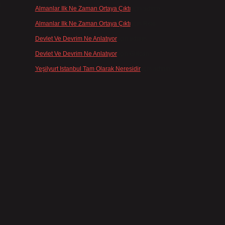
ı
Almanlar Ilk Ne Zaman Ortaya Çıktı
için
admin
Almanlar Ilk Ne Zaman Ortaya Çıktı
için
Reis
Devlet Ve Devrim Ne Anlatıyor
için
admin
Devlet Ve Devrim Ne Anlatıyor
için
Gülcan
Yeşilyurt Istanbul Tam Olarak Neresidir
için
admin
E