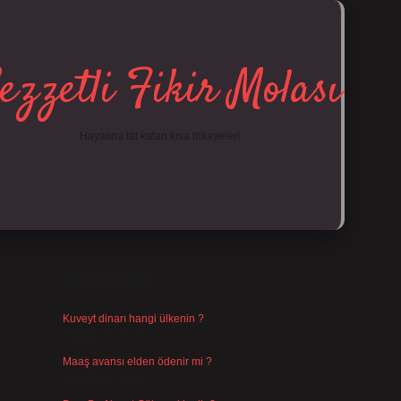
ezzetli Fikir Molası
Hayatına tat katan kısa hikayeler!
SIDEBAR
https://tulipbe
SON YAZILAR
Kuveyt dinarı hangi ülkenin ?
Ağustos 8, 2026
Maaş avansı elden ödenir mi ?
Ağustos 7, 2026