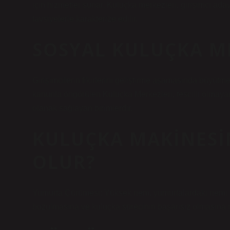
için hizmetler sunar. Kuluçka merkezleri, girişimci adayl
tavsiyelerle karakterize edilir.
SOSYAL KULUÇKA M
Girişimcilerin fikirlerini geliştirme aşamasında büyüt
kanunla öngörülen Kuluçka Merkezleri, tescilli olmayan g
olanak sağlayan birimlerdir.
KULUÇKA MAKINESI
OLUR?
Yumurta Çürümesi: Yüksek nem, yumurtalardaki nemi art
bozulmasına ve kuluçka sürecinin başarısız olmasına n