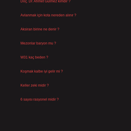
Doç. Dr. Ahmet Gülmez kimdir ?
Ağustos 6, 2026
Avlanmak için kota nereden alınır ?
Ağustos 5, 2026
Aksiran birine ne denir ?
Ağustos 3, 2026
Mezonlar baryon mu ?
Temmuz 29, 2026
W31 kaç beden ?
Temmuz 29, 2026
Koşmak kalbe iyi gelir mi ?
Temmuz 27, 2026
Keller zeki midir ?
Temmuz 25, 2026
6 sayısı rasyonel midir ?
Temmuz 24, 2026