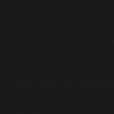
Kuluçka merkezi nedir? Kuluçka merkezinin amacı girişi
öğrenci ve akademisyenler başta olmak üzere tüm girişi
becerileri kazandırmaktır.
KULUÇKA DÖNEMI N
Kuluçka dönemi; Bu, bir kişinin virüsle enfekte olması 
olarak tanımlanır. Sağlık uzmanları ve hükümet yetkililer
insanlardan ne kadar süre uzak durması gerektiğini bel
KULUÇKA NE ZAMA
Tavuk yumurtalarının kuluçka süresi 21 gündür. Ve 18.
yumurtadan çıkmaya başlar. Bilimsel olarak ilk 18 gü
denir. Önemli! 21 Kas 2022