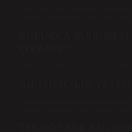
Kuluçka merkezi, aynı zamanda kuluçka hızlandırma mer
ürün fikirlerini geliştirmelerine yardımcı olmak için d
KULUÇKA MAKINESI 
ÇIKARIR?
Örneğin tavuk yumurtasının kuluçka süresi 21 gündür.
GIRIŞIMCILIK YETE
Girişimcilik, bir işletme yaratma, organize etme ve yönet
ve başlatan kişiyi ifade eder. Kökeni, “girmek” anlamı
TEKNOPARK KULUÇK