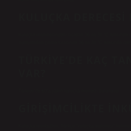
KULUÇKA DERECESI 
Kuluçka makinesindeki sıcaklık 36 ila 38 °C arasında o
Yumurtadan çıkma sırasında 36 ila 38 °C arasında dal
TÜRKIYE’DE KAÇ TA
VAR?
Türkiye’de 60’a yakın kuluçka merkezi bulunuyor.
GIRIŞIMCILIKTE IN
Kuluçka merkezleri, Türkçe “kuluçka makinesi” kelimesi