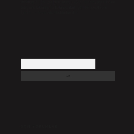
düşündüğünüz içerikleri,
backlinkpanelicomtr@gmail.com
adresine bildirmeniz halinde, ilgili içerikler yasal süre
içerisinde sitemizden kaldırılacaktır.
Arama
SON YORUMLAR