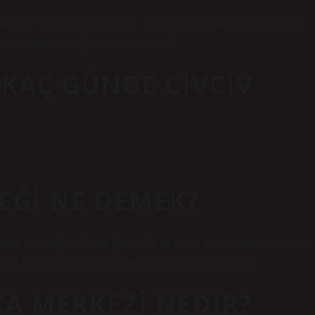
kezi olarak da adlandırılır; Girişimcilere hem iş hem de yeni
estek ve kaynak sağlayan merkezlerdir.
KAÇ GÜNDE CIVCIV
NEĞI NE DEMEK?
me yeteneği ve hazırlığıdır. Girişimci terimi, bir işletme yaratan
na gelen Fransızca “entreprendre” kelimesinden gelir.
A MERKEZI NEDIR?