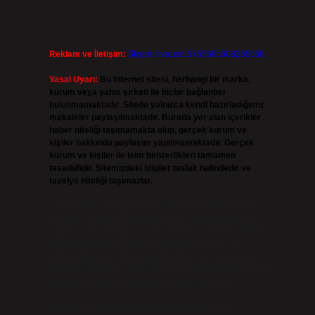
n
Reklam ve İletişim:
Skype: live:.cid.575569c608265c69
Yasal Uyarı:
Bu internet sitesi, herhangi bir marka,
kurum veya şahıs şirketi ile hiçbir bağlantısı
bulunmamaktadır. Sitede yalnızca kendi hazırladığımız
makaleler paylaşılmaktadır. Burada yer alan içerikler
haber niteliği taşımamakta olup, gerçek kurum ve
kişiler hakkında paylaşım yapılmamaktadır. Gerçek
kurum ve kişiler ile isim benzerlikleri tamamen
tesadüfidir. Sitemizdeki bilgiler taslak halindedir ve
tavsiye niteliği taşımazlar.
Sitemiz, 5651 Sayılı Kanun gereğince Bilgi Teknolojileri
ve İletişim Kurumu (BTK) tarafından onaylanmış bir Yer
Sağlayıcı olarak hizmet vermektedir. Bu nedenle, sitedeki
içerikleri proaktif olarak denetleme veya araştırma
yükümlülüğümüz bulunmamaktadır. Ancak, üyelerimiz
yazdıkları içeriklerin sorumluluğunu taşımakta olup, siteye
üye olarak bu sorumluluğu kabul etmiş sayılırlar.
Hukuka ve yasal düzenlemelere aykırı olduğunu