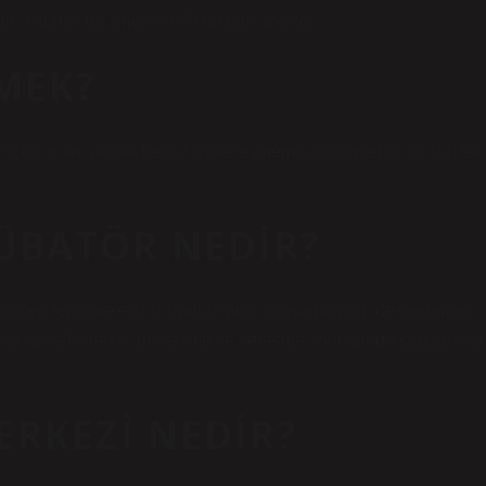
 Yaratıcı girişimcilik / Fırsat girişimciliği.
MEK?
 projesi olan, ancak henüz şirketleşmemiş girişimlerin, bu fikri tek
.
KÜBATÖR NEDIR?
nden tercüme edilir; startup’ların ilk aşamalarını desteklemek
arına iş fikirlerini geliştirme ve ilerletme konusunda sağladıklar
ERKEZI NEDIR?