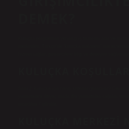
GIRIŞIMCILIKT
DEMEK?
Kuluçka programları yenilikçi iş fikirlerini arar ve bu f
merkezleri, Türkçe’de “kuluçka makinesi” olarak tercüme
hizmet sağlar; girişimcilere bilgi ve deneyim sağlamaya 
KULUÇKA KOŞULLAR
Soru 2: Kulucka için hangi kriterler gereklidir? Cevap 
yumurtalara ihtiyaç vardır. Bu yumurtaları sağlıklı, ste
sıcaklıkta 7 gündür.
KULUÇKA MERKEZI 