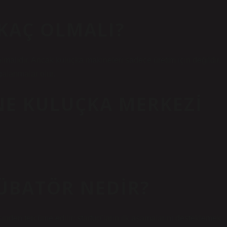
KAÇ OLMALI?
lmalıdır. Ancak kuluçka makineleri sadece üretim için değildir.
galanmalar olur.
NE KULUÇKA MERKEZI
KÜBATÖR NEDIR?
nden tercüme edilir; startup’ların ilk aşamalarını desteklemek