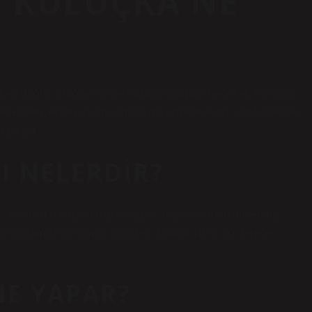
E KULUÇKA NE
ikirleri doğru iş modelleriyle pazara sunmayı hedefler. Kuluçka
 edilen, erken aşamalardaki girişimlere ve girişim fikirlerine
çalışır.
I NELERDIR?
2: Yavruların oluşumu için sağlıklı hayvanlardan döllenmiş
ril bir ortamda toplamak için ideal zaman 10 ila 20 derece
NE YAPAR?