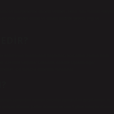
mcilik faaliyetlerine öncelik vermek, kendi işini kurmak isteye
mcilere destek olmak ve onlara pratikte gerekli bilgi ve
EDIR?
ile enfeksiyon belirtilerinin başlaması arasındaki zaman dilimi
i, özellikle salgınlar sırasında, enfekte kişilerin diğer
irlemek için kuluçka dönemini kullanırlar.
N?
 günün sonundan itibaren civcivler yumurtaları gagalamaya ve
ne gelişim dönemi (setter dönemi) ve son 3 güne kuluçka dönemi