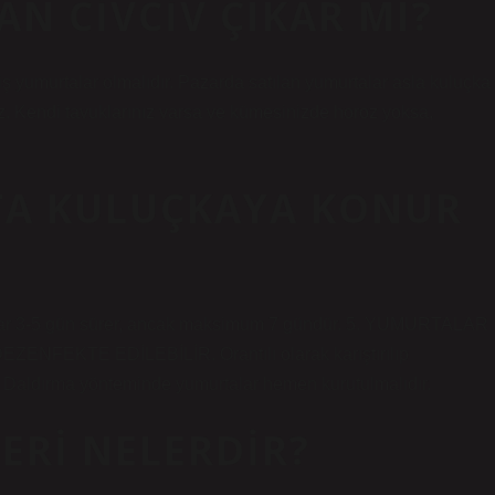
N CIVCIV ÇIKAR MI?
umurtalar olmalıdır. Pazarda satılan yumurtalar asla kuluçka
z. Kendi tavuklarınız varsa ve kümesinizde horoz yoksa,
TA KULUÇKAYA KONUR
ar 3-5 gün sürer, ancak maksimum 7 gündür. 5. YUMURTALAR
NFEKTE EDİLEBİLİR. Orantılı olarak karıştırılıp
r. Daldırma yönteminde yumurtalar hemen kurutulmalıdır.
LERI NELERDIR?