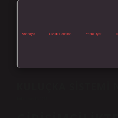
Anasayfa
Gizlilik Politikası
Yasal Uyarı
H
KULUÇKA SISTEMI 
Tarih: Nisan 19, 2025