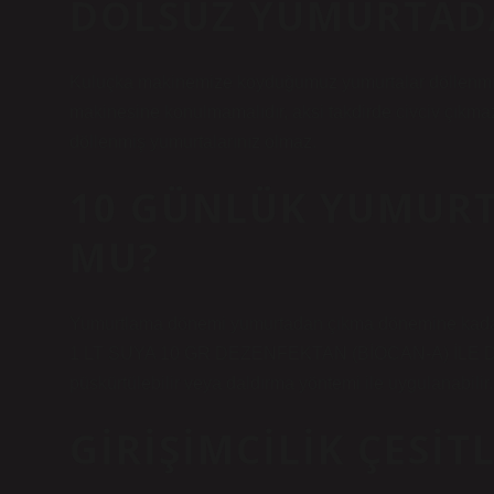
DÖLSÜZ YUMURTADA
Kuluçka makinemize koyduğumuz yumurtalar döllenmiş y
makinesine konulmamalıdır, aksi takdirde civciv çıkma
döllenmiş yumurtalarınız olmaz.
10 GÜNLÜK YUMUR
MU?
Yumurtlama dönemi yumurtadan çıkma dönemine kad
1 LT SUYA 10 GR DEZENFEKTAN (BİOCAN-A) İLE DEZE
püskürtülebilir veya daldırma yöntemi ile uygulanabili
GIRIŞIMCILIK ÇESIT