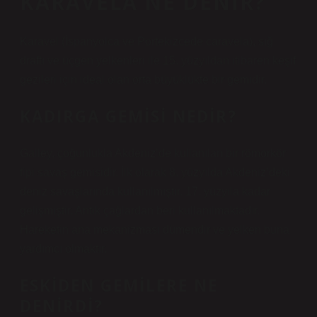
KARAVELA NE DENIR?
Karavel (İspanyolca ve Portekizcede caravela), sığ
draftı ve üçgen yelkenleri ile 15. yüzyıldan itibaren keşif
gezileri için ideal olan orta büyüklükte bir gemidir.
KADIRGA GEMISI NEDIR?
Galley, çoğunlukla Akdeniz’de kullanılan bir römorkör
tipi savaş gemisidir. İlk olarak 8. yüzyılda Akdeniz’deki
deniz savaşlarında kullanılmıştır. 17. yüzyıla kadar
gelişmiştir. Antik çağlardan beri kullanılmaktadır.
Hareketin ana mekanizması dümendir ve yelken buna
yardımcı olmaktır.
ESKIDEN GEMILERE NE
DENIRDI?