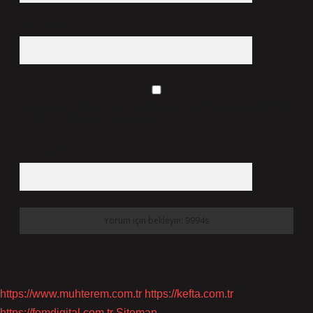
Web Sitesi
Daha sonraki yorumlarımda kullanılması için adım, e-posta adresim ve
site adresim bu tarayıcıya kaydedilsin.
7 + 8 kaçtır?
*
https://www.muhterem.com.tr
https://kefta.com.tr
https://fomdigital.com.tr
Sitemap