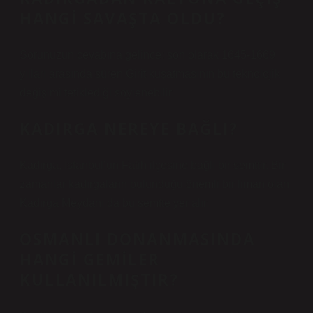
HANGI SAVAŞTA OLDU?
Sorunuzun cevabına gelince; son olarak 1645-1669
yılları arasında süren Girit kuşatmasının bu teknolojik
değişimi tetiklediği söylenebilir.
KADIRGA NEREYE BAĞLI?
Kadırga, İstanbul’un Fatih ilçesine bağlı bir semttir. Bir
zamanlar kadırgaların bulunduğu önemli bir liman olan
Kadırga Meydanı da bu semtte yer alır.
OSMANLI DONANMASINDA
HANGI GEMILER
KULLANILMIŞTIR?