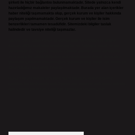
şirketi ile hiçbir bağlantısı bulunmamaktadır. Sitede yalnızca kendi
hazırladığımız makaleler paylaşılmaktadır. Burada yer alan içerikler
haber niteliği taşımamakta olup, gerçek kurum ve kişiler hakkında
paylaşım yapılmamaktadır. Gerçek kurum ve kişiler ile isim
benzerlikleri tamamen tesadüfidir. Sitemizdeki bilgiler taslak
halindedir ve tavsiye niteliği taşımazlar.
Sitemiz, 5651 Sayılı Kanun gereğince Bilgi Teknolojileri ve İletişim
Kurumu (BTK) tarafından onaylanmış bir Yer Sağlayıcı olarak hizmet
vermektedir. Bu nedenle, sitedeki içerikleri proaktif olarak denetleme
veya araştırma yükümlülüğümüz bulunmamaktadır. Ancak, üyelerimiz
yazdıkları içeriklerin sorumluluğunu taşımakta olup, siteye üye olarak bu
sorumluluğu kabul etmiş sayılırlar.
Hukuka ve yasal düzenlemelere aykırı olduğunu düşündüğünüz
içerikleri,
backlinkpanelicomtr@gmail.com
adresine bildirmeniz halinde,
ilgili içerikler yasal süre içerisinde sitemizden kaldırılacaktır.
Arama