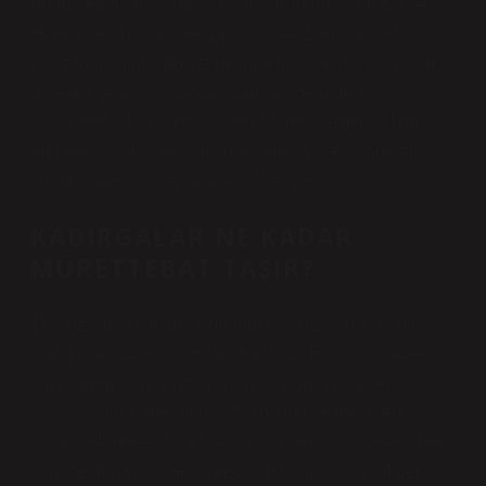
Bu dönemde donanma, Yavuz, Turgutreis, Mecidiye,
Hamidiye zırhlıları, beş muhrip, sekiz torpido botu,
sekiz topçu botu, dokuz motorlu topçu botu, üç mayın
döşeme gemisi ve birkaç yardımcı gemiden
oluşuyordu. 1923’ten itibaren İstanbul, İzmir ve İzmit
donanma komutanlıkları, donanma dairesi komutası
altında kara birlikleri olarak görev yaptı.
KADIRGALAR NE KADAR
MÜRETTEBAT TAŞIR?
17. yüzyılda Osmanlı Donanması. Yüzyılın sonuna
kadar ana vurucu güçtü ve Akdeniz’de tipik bir kürekli
savaş gemisiydi, antik Yunan ve Roma’dan beri
kullanılıyordu. Her birinin 25 koltuğu ve 49 küreği
olurdu. Mürettebat 330 ila 380 kişiden oluşuyordu, her
kürekte dört veya beş kürekçi, 100 savaşçı ve diğer