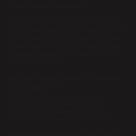
TUG GEMISI NEDIR?
Su alma sahasındaki diğer bir deniz aracı için talep
edilen; Kurtarma, yardım, destek, ulaştırma ve manevra
yardım hizmetleri; Çekme, itme, istenilen pozisyonda
sabitleme veya refakat etme yoluyla yerine getirilmesi;
Kabiliyetleri, performansı ve donanımı ile benzersiz
tasarımlı bir deniz aracıdır.
SAVAŞ GEMILERINDE L HARFI
NE DEMEK?
Yan numara “L” harfiyle başlar, bu da Çıkarma
anlamına gelir. Amfibi gemiler, boyutlarına ve
yeteneklerine bağlı olarak birçok farklı sınıfa ayrılır.
KADIRGADAN KALYONA GEÇIŞ