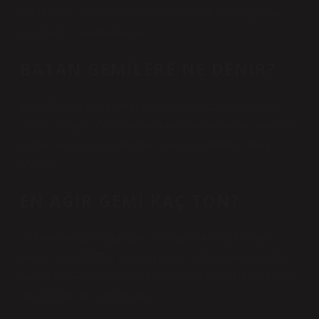
ÇIMARİVA: Personelin tekne boyunca sıraya girerek
birbirlerini selamlamaları.
BATAN GEMILERE NE DENIR?
Batik. Enkaz veya gemi enkazı, bir kaza veya deniz
savaşı sonucu denizde veya nehirlerde batan, seyahat,
ticaret veya savaş amaçları için inşa edilmiş deniz
aracıdır.
EN AĞIR GEMI KAÇ TON?
365 metre uzunluğundaki dünyanın en büyük yolcu
gemisi Icon Of The Seas’in inşası 1,5 milyar pound’a
mal oldu. Gemi efsanevi Titanic’ten beş kat daha büyük
ve 250.000 ton ağırlığında.