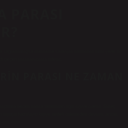
 PARASI
IR?
a sağlanamazsa mahkeme kararıyla belirlenen tutar yerel bir
 geçen yararlanıcılara ödenir.
ERIN PARASI NE ZAMAN
tırma bedeli banka tarafından ilgili kişiye ödenir. Süreç
ı tapuyu hazırlayıp kişiye bedeli ödemeden devralır, ancak
 geç öder.