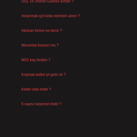
Doç. Dr. Ahmet Gülmez kimdir ?
Ağustos 6, 2026
Avlanmak için kota nereden alınır ?
Ağustos 5, 2026
Aksiran birine ne denir ?
Ağustos 3, 2026
Mezonlar baryon mu ?
Temmuz 29, 2026
W31 kaç beden ?
Temmuz 29, 2026
Koşmak kalbe iyi gelir mi ?
Temmuz 27, 2026
Keller zeki midir ?
Temmuz 25, 2026
6 sayısı rasyonel midir ?
Temmuz 24, 2026