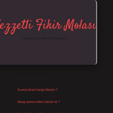
ezzetli Fikir Molası
Hayatına tat katan kısa hikayeler!
SIDEBAR
https://tulip
SON YAZILAR
Kuveyt dinarı hangi ülkenin ?
Ağustos 8, 2026
Maaş avansı elden ödenir mi ?
Ağustos 7, 2026