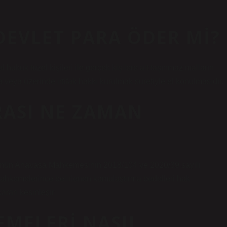
EVLET PARA ÖDER MI?
 hukuk tüzel kişileri ile gerçek kişilere ait taşınmaz malların
 veya üzerinde irtifak hakkı kurulmak suretiyle el konulmasıdır.
ASI NE ZAMAN
ün Anayasa Mahkemesinin 2018/104 ve 2020/39 sayılı
k mahkemelerince belirlenen kamulaştırma bedelleri hak
rarı kesinleşir.
MELERI NASIL