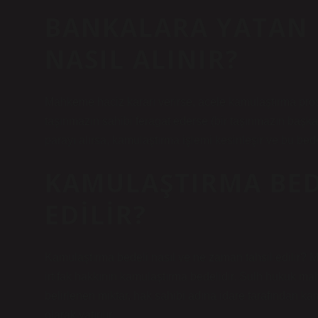
BANKALARA YATAN 
NASIL ALINIR?
Mahkeme haciz kararı verirse, acele kamulaştırma prose
taşınmazın sahibi feragat ederse (bir taşınmazın başka
parayı alırsa, kamulaştırma işlemi kesinleşir ve bu bed
KAMULAŞTIRMA BEDE
EDILIR?
Kamulaştırma bedeli nasıl ve ne zaman tahsil edilir? 
irtifak hakkının kamulaştırma bedelidir. Sulh hukuk
belirlenen miktar, hak sahibi adına idare tarafından ka
olarak yatırılır.