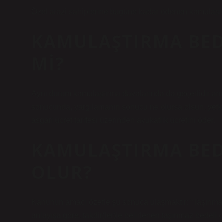
Özel arazi sahiplerine bugüne kadar ödenen kamulaştır
KAMULAŞTIRMA BED
MI?
Aynı durum kamulaştırma davalarında da geçerlidir anc
sonucunda, yargılamanın sonucu ne olursa olsun, yetkil
asgari ücret tarifesi üzerinden avukatlık ücretini öder.
KAMULAŞTIRMA BED
OLUR?
Kanunun amacı özetle şu sonuca ulaşmaktır: “Taşınmaz,
anlayışa göre, takdir(ler)le belirlenen taşınmaz bedel