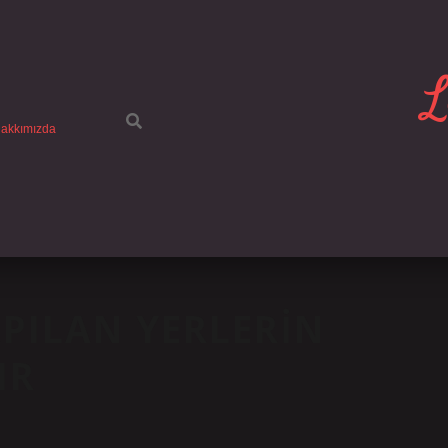
L
akkımızda
PILAN YERLERIN
IR