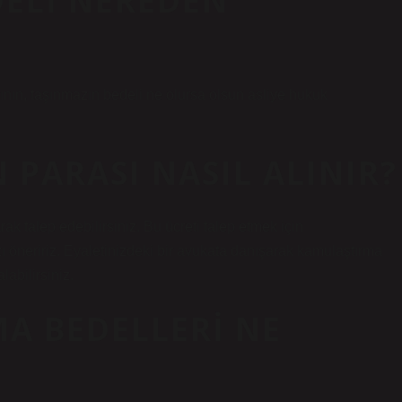
ELI NEREDEN
rının, taşınmazın bedeli ne olursa olsun asliye hukuk
 PARASI NASIL ALINIR?
ak talep edebilirsiniz. Bu ücreti talep etmek için
ı öneririz. Eyaletinizdeki bir avukata danışarak kamulaştırma
abilirsiniz.
A BEDELLERI NE