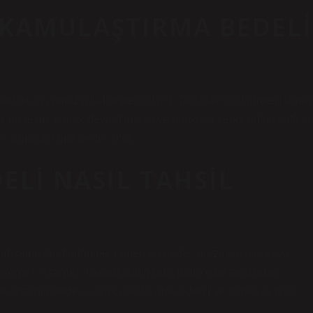
KAMULAŞTIRMA BEDELI
dürü taşınmazın sahibine bildirilir. Tapudaki bildirimden sonra
sına resmi olarak devredilmesi) ve bankaya kendi adına yatırıla
el kamulaştırma bedeli olur.
LI NASIL TAHSIL
Mahkeme tarafından belirlenen bu bedel, arazi, kaynak veya
 mahkemesi aşaması tamamlandığında, mahkeme tarafından
mulaştırma bedeli olarak nakit olarak ödenir ve bankaya nakit