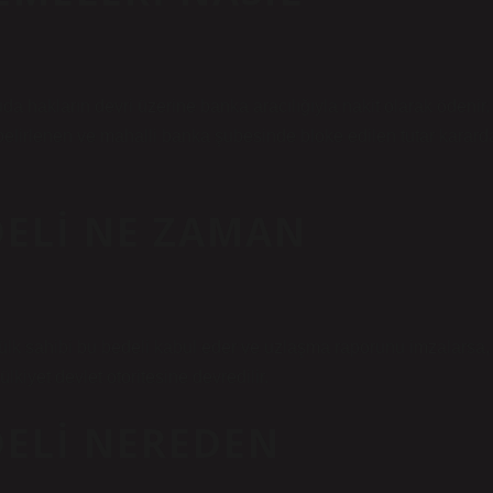
 hakların devri üzerine banka aracılığıyla nakit olarak ödenir.
irlenen ve mahalli banka şubesinde bloke edilen tutar karard
ELI NE ZAMAN
 Mülk sahibi bu bedeli kabul eder ve uzlaşma raporunu imzalarsa,
iyet devlet otoritesine devredilir.
ELI NEREDEN