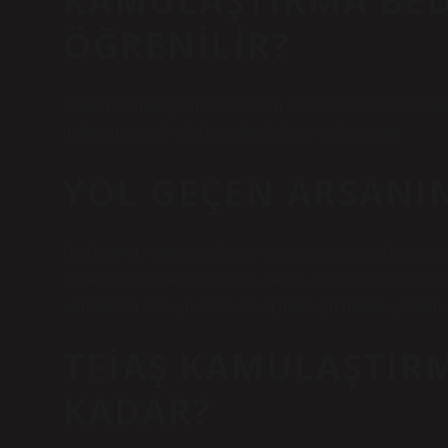
KAMULAŞTIRMA BED
ÖĞRENILIR?
Kanun, kamulaştırma bedelinin tespiti ve tescil davala
mahkemesinde görüleceğini hükme bağlamıştır.
YOL GEÇEN ARSANIN
Bu ücretleri ilgili belediyeye başvurarak veya dava açar
profesyonellerle çalışmanızı ve bir avukata danışmanız
olmaksızın el koyma davası açmak için hukuki yardım al
TEIAŞ KAMULAŞTIRM
KADAR?