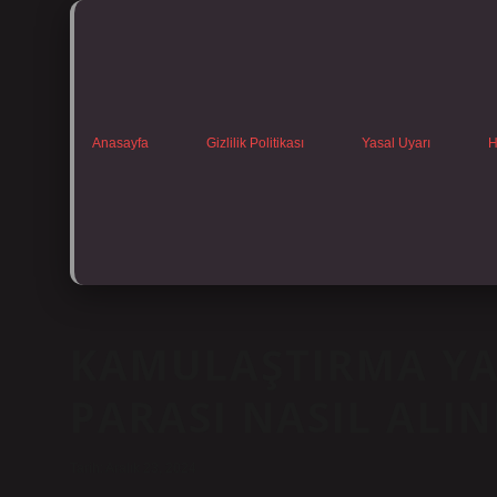
Anasayfa
Gizlilik Politikası
Yasal Uyarı
H
KAMULAŞTIRMA YA
PARASI NASIL ALIN
Tarih: Aralık 23, 2024