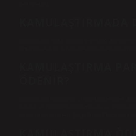
devredilemez.
KAMULAŞTIRMADA D
Kamulaştırma, kamu yararının gerektirdiği hâllerde, özel
tamamına veya bir kısmına, Devletçe, gider karşılığında
KAMULAŞTIRMA PAR
ÖDENIR?
Kamulaştırma Kanununun 10 uncu maddesindeki hükm
Kararları ile yürürlükten kaldırılmasıyla, asliye huku
sahiplerine peşin ödenir. Bölge Adliye Mahkemesinin ka
KAMULAŞTIRMA ÖDE