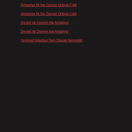
Almanlar Ilk Ne Zaman Ortaya Çıktı
için
admin
Almanlar Ilk Ne Zaman Ortaya Çıktı
için
Reis
Devlet Ve Devrim Ne Anlatıyor
için
admin
Devlet Ve Devrim Ne Anlatıyor
için
Gülcan
Yeşilyurt Istanbul Tam Olarak Neresidir
için
admin
e