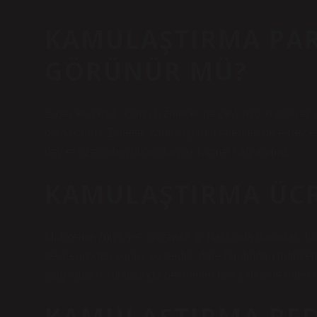
KAMULAŞTIRMA PAR
GÖRÜNÜR MÜ?
E-devlet, çeşitli kamu hizmetlerine çevrimiçi olarak er
olanak tanır. Elbette, kamulaştırma talepleri de e-devlet
devlet üzerinden doğrudan bir hizmet sağlanmaz.
KAMULAŞTIRMA ÜCR
Mahkeme, mülkiyet uyuşmazlığı hakkında davadaki tüm 
belirlendikten sonra, bu bedel idare tarafından mahkem
yargılaması sonucunda belirlenen hak sahibine ödenir