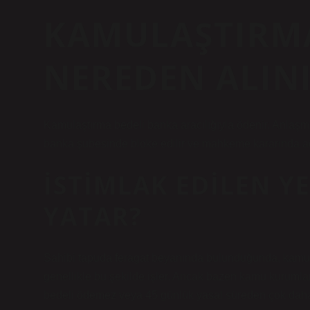
KAMULAŞTIRMA
NEREDEN ALIN
Kamulaştırma bedeli banka aracılığıyla ödenir. Anlaşm
banka şubesinde bloke edilir ve mahkeme kararında adı
İSTIMLAK EDILEN Y
YATAR?
Sahibi tapuda feragat beyanında bulunduğunda, kamulaş
genellikle bu şekilde işler. Ancak bazen kamu kurumlar
bedeli ödemez veya 45 günlük yasal süreden çok daha