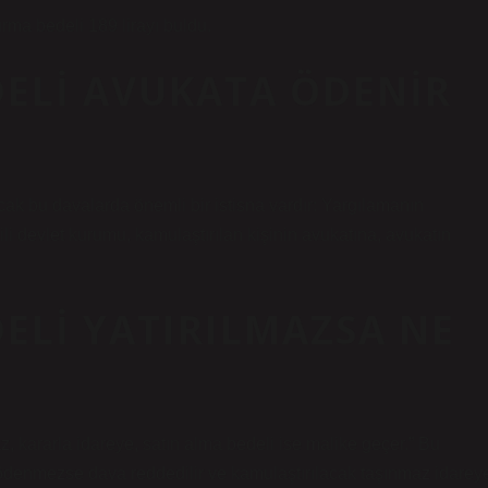
ma bedeli 189 lirayı buldu.
ELI AVUKATA ÖDENIR
ak bu davalarda önemli bir istisna vardır: Yargılamanın
i devlet kurumu, kamulaştırılan kişinin avukatına, avukatın
ELI YATIRILMAZSA NE
 kararla idareye, satın alma bedeli ise malike geçer.” Bu
i ödenmezse dava reddedilir ve kamulaştırılacak taşınmaz idarey