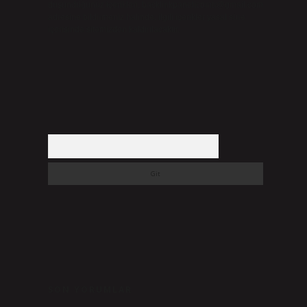
düşündüğünüz içerikleri,
backlinkpanelicomtr@gmail.com
adresine bildirmeniz halinde, ilgili içerikler yasal süre
içerisinde sitemizden kaldırılacaktır.
Arama
SON YORUMLAR