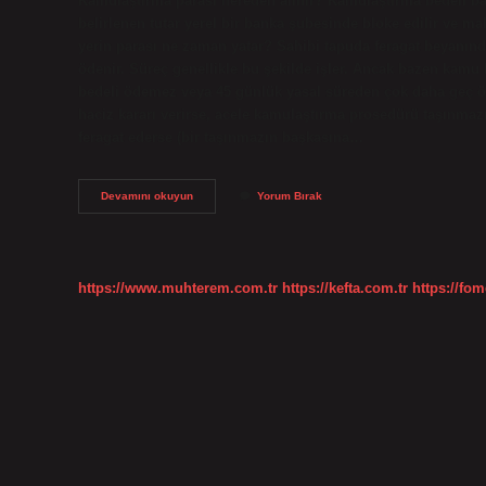
Kamulaştırma parası nereden alınır? Kamulaştırma bedeli b
belirlenen tutar yerel bir banka şubesinde bloke edilir ve ma
yerin parası ne zaman yatar? Sahibi tapuda feragat beyanınd
ödenir. Süreç genellikle bu şekilde işler. Ancak bazen kamu
bedeli ödemez veya 45 günlük yasal süreden çok daha geç ö
haciz kararı verirse, acele kamulaştırma prosedürü taşınmazı
feragat ederse (bir taşınmazın başkasına…
Kamulaştırma
Devamını okuyun
Yorum Bırak
Yapılan
Yerlerin
Parası
Nasıl
Alınır
https://www.muhterem.com.tr
https://kefta.com.tr
https://fom