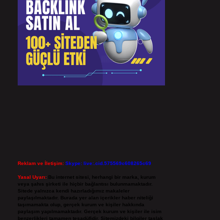
Reklam ve İletişim:
Skype: live:.cid.575569c608265c69
Yasal Uyarı:
Bu internet sitesi, herhangi bir marka, kurum
veya şahıs şirketi ile hiçbir bağlantısı bulunmamaktadır.
Sitede yalnızca kendi hazırladığımız makaleler
paylaşılmaktadır. Burada yer alan içerikler haber niteliği
taşımamakta olup, gerçek kurum ve kişiler hakkında
paylaşım yapılmamaktadır. Gerçek kurum ve kişiler ile isim
benzerlikleri tamamen tesadüfidir. Sitemizdeki bilgiler taslak