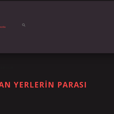
mızda
EDILIR
AN YERLERIN PARASI