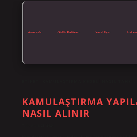
Anasayfa
Gizlilik Politikası
Yasal Uyarı
Hakkı
ETIKET:
KAMULAŞTIRMA BEDELI NASIL TAHSIL 
KAMULAŞTIRMA YAPIL
NASIL ALINIR
Tarih: Aralık 23, 2024