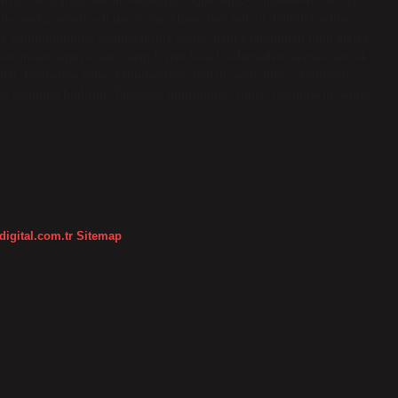
anka aracılığıyla ödenir. Anlaşma sağlanamazsa mahkeme kararıyla
hkeme kararında adı geçen yararlanıcılara ödenir. İstimlak edilen
a bulunduğunda, kamulaştırma bedeli banka tarafından ilgili kişiye
 kurumları tapuyu hazırlayıp kişiye bedeli ödemeden devralır, ancak
der. Bankalara yatan kamulaştırma bedeli nasıl alınır? Mahkeme
n sahibine bildirilir. Tapudaki bildirimden sonra, taşınmazın sahibi
digital.com.tr
Sitemap