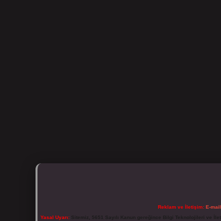
Reklam ve İletişim:
E-mai
Yasal Uyarı:
Sitemiz, 5651 Sayılı Kanun gereğince Bilgi Teknolojileri ve İl