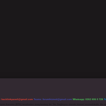
l:
backlinkpaneli@gmail.com
Teams:
forumhizmeti@gmail.com
Whatsapp: 0262 606 0 726
T
etişim Kurumu (BTK) tarafından onaylanmış bir Yer Sağlayıcı olarak hizmet vermektedir. Bu ne