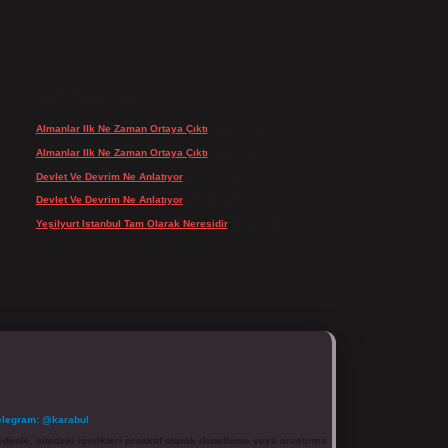
SON YORUMLAR
Almanlar Ilk Ne Zaman Ortaya Çıktı
için
admin
Almanlar Ilk Ne Zaman Ortaya Çıktı
için
Reis
Devlet Ve Devrim Ne Anlatıyor
için
admin
Devlet Ve Devrim Ne Anlatıyor
için
Gülcan
Yeşilyurt Istanbul Tam Olarak Neresidir
için
admin
elegram: @karabul
denle, sitedeki içerikleri proaktif olarak denetleme veya araştırma