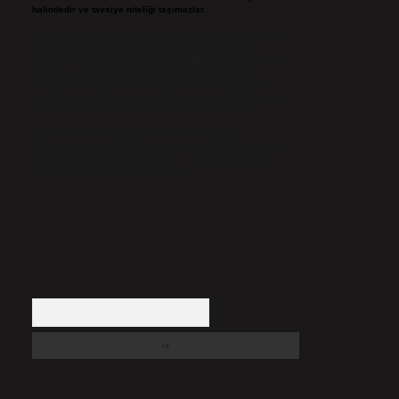
halindedir ve tavsiye niteliği taşımazlar.
Sitemiz, 5651 Sayılı Kanun gereğince Bilgi Teknolojileri ve
İletişim Kurumu (BTK) tarafından onaylanmış bir Yer
Sağlayıcı olarak hizmet vermektedir. Bu nedenle, sitedeki
içerikleri proaktif olarak denetleme veya araştırma
yükümlülüğümüz bulunmamaktadır. Ancak, üyelerimiz
yazdıkları içeriklerin sorumluluğunu taşımakta olup, siteye
üye olarak bu sorumluluğu kabul etmiş sayılırlar.
Hukuka ve yasal düzenlemelere aykırı olduğunu
düşündüğünüz içerikleri,
backlinkpanelicomtr@gmail.com
adresine bildirmeniz halinde, ilgili içerikler yasal süre
içerisinde sitemizden kaldırılacaktır.
Arama