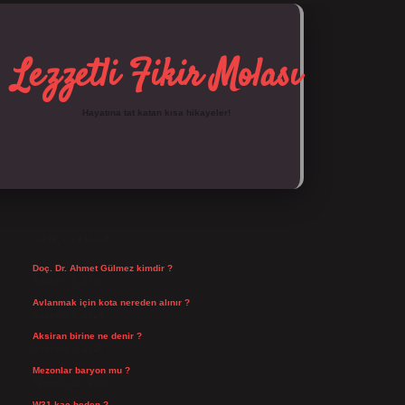
Lezzetli Fikir Molası
Hayatına tat katan kısa hikayeler!
SIDEBAR
https://tulipbett.net/
SON YAZILAR
Doç. Dr. Ahmet Gülmez kimdir ?
Ağustos 6, 2026
Avlanmak için kota nereden alınır ?
Ağustos 5, 2026
Aksiran birine ne denir ?
Ağustos 3, 2026
Mezonlar baryon mu ?
Temmuz 29, 2026
W31 kaç beden ?