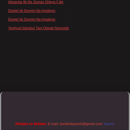
Almanlar Ilk Ne Zaman Ortaya Çıktı
için
Reis
Devlet Ve Devrim Ne Anlatıyor
için
admin
Devlet Ve Devrim Ne Anlatıyor
için
Gülcan
Yeşilyurt Istanbul Tam Olarak Neresidir
için
admin
pbett.net/
Reklam ve İletişim:
E-mail:
backlinkpaneli@gmail.com
Teams: