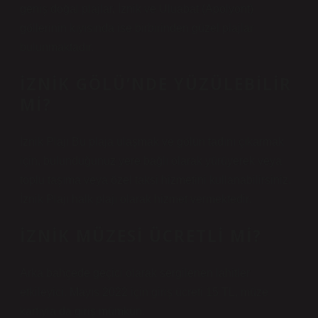
geniş doğal plajlar, İznik ve Uluabat (Apolyont)
göllerinin kıyısında ise birbirinden güzel plajlar
bulunmaktadır.
İZNIK GÖLÜ’NDE YÜZÜLEBILIR
MI?
İznik Plajı Bu plaja ulaşmak ve gölün tadını çıkarmak
için, bulunduğunuz yere bağlı olarak yürüyerek veya
toplu taşıma veya özel taksi hizmetini kullanabilirsiniz.
İznik Plajı halk plajı olarak hizmet vermektedir.
İZNIK MÜZESI ÜCRETLI MI?
Arka bahçede geçici olarak sergilenen lahitler
etkileyici. Mayıs 2022 için giriş ücreti 15 TL, müze
kartıyla da giriş mümkün.