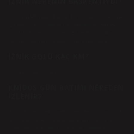
İZNIK NERENIN BAŞKENTIYDI?
Bursa’nın fethinden (6 Nisan 1326) İstanbul’un fethine
(29 Mayıs 1453) kadar Bursa, sembolik başkent İznik
(1331-1335) ve sınır başkenti Edirne hariç, Osmanlı
İmparatorluğu’nun başkenti olarak hizmet vermiştir.
İZNIK GÖLÜ KAÇ KM?
32 kmİznik Gölü / Uzunluk
KNIDOS GÜN BATIMI NEREDEN
İZLENIR?
Antik çağın en önemli metropollerinden biri olan Knidos
antik kenti, Akdeniz ve Ege Denizi’nin birleştiği Tekir
Burnu’nda yarımadanın ucunda yer almaktadır.