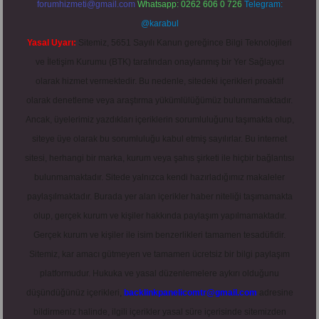
forumhizmeti@gmail.com
Whatsapp: 0262 606 0 726
Telegram:
@karabul
Yasal Uyarı:
Sitemiz, 5651 Sayılı Kanun gereğince Bilgi Teknolojileri
ve İletişim Kurumu (BTK) tarafından onaylanmış bir Yer Sağlayıcı
olarak hizmet vermektedir. Bu nedenle, sitedeki içerikleri proaktif
olarak denetleme veya araştırma yükümlülüğümüz bulunmamaktadır.
Ancak, üyelerimiz yazdıkları içeriklerin sorumluluğunu taşımakta olup,
siteye üye olarak bu sorumluluğu kabul etmiş sayılırlar. Bu internet
sitesi, herhangi bir marka, kurum veya şahıs şirketi ile hiçbir bağlantısı
bulunmamaktadır. Sitede yalnızca kendi hazırladığımız makaleler
paylaşılmaktadır. Burada yer alan içerikler haber niteliği taşımamakta
olup, gerçek kurum ve kişiler hakkında paylaşım yapılmamaktadır.
Gerçek kurum ve kişiler ile isim benzerlikleri tamamen tesadüfidir.
Sitemiz, kar amacı gütmeyen ve tamamen ücretsiz bir bilgi paylaşım
platformudur. Hukuka ve yasal düzenlemelere aykırı olduğunu
düşündüğünüz içerikleri,
backlinkpanelicomtr@gmail.com
adresine
bildirmeniz halinde, ilgili içerikler yasal süre içerisinde sitemizden