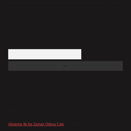
içerikleri,
backlinkpanelicomtr@gmail.com
adresine bildirmeniz halinde,
ilgili içerikler yasal süre içerisinde sitemizden kaldırılacaktır.
Arama
SON YORUMLAR
Almanlar Ilk Ne Zaman Ortaya Çıktı
için
admin