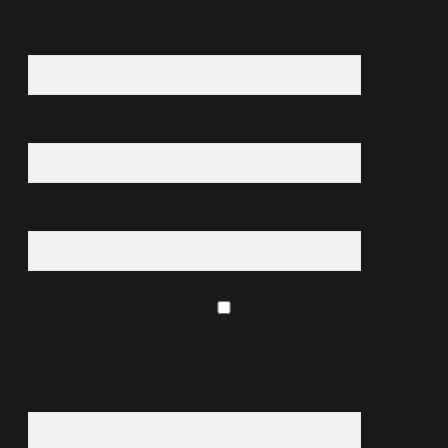
İsim*
E-Posta*
Web Sitesi
Daha sonraki yorumlarımda kullanılması için adım, e-posta adresim ve
site adresim bu tarayıcıya kaydedilsin.
10 - 4 kaçtır?
*