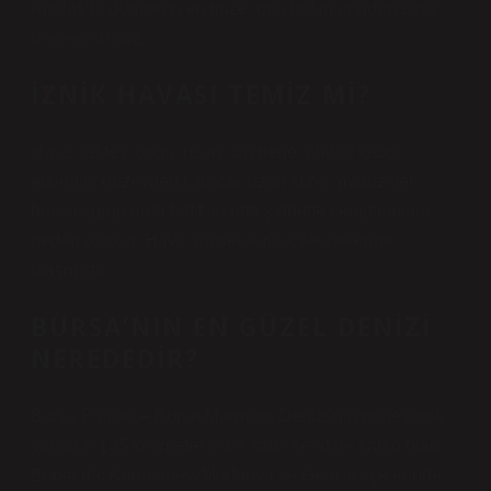
Knidos’ta dünyanın en güzel gün batımlarından birini
izleyebilirsiniz.
İZNIK HAVASI TEMIZ MI?
Hava kalitesi çoğu insan için genel olarak kabul
edilebilir düzeydedir, ancak uzun süreli maruziyet
hassas gruplarda hafif ila orta şiddette semptomlara
neden olabilir. Hava yüksek kirlilik seviyelerine
ulaşmıştır.
BURSA’NIN EN GÜZEL DENIZI
NEREDEDIR?
Bursa Plajları – Bursa Marmara Denizi’nin güneyinde
yaklaşık 135 kilometrelik bir sahil şeridine sahip olan
Bursa’da; Karacabey, Mudanya ve Gemlik ilçelerinde