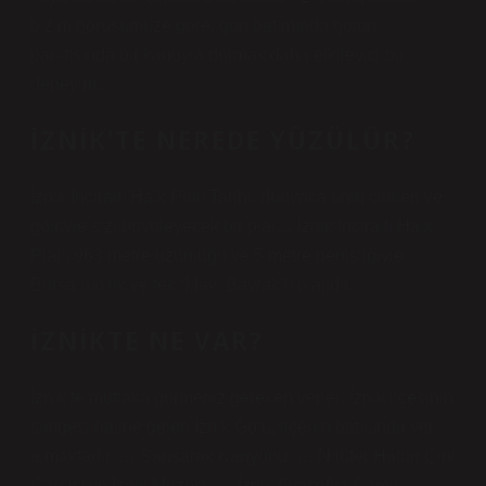
bizim görüşümüze göre, gün batımında gölün
parıltısında bir kanoyla durmak daha etkileyici bir
deneyim.
İZNIK’TE NEREDE YÜZÜLÜR?
İznik İnciraltı Halk Plajı Tarihi, dünyaca ünlü çinileri ve
gölüyle sizi büyüleyecek bir plaj… İznik İnciraltı Halk
Plajı, 963 metre uzunluğu ve 5 metre genişliğiyle
Bursa’nın ilk ve tek ‘Mavi Bayrak’lı plajıdır.
İZNIKTE NE VAR?
İznik’te mutlaka görmeniz gereken yerler: İznik ilçesinin
simgesi haline gelen İznik Gölü, ilçenin batısında yer
almaktadır. … Sansarak Kanyonu. … Nilüfer Hatun Çini
Çarşısı ve İznik Müzesi. … İznik Ayasofya Camii. …