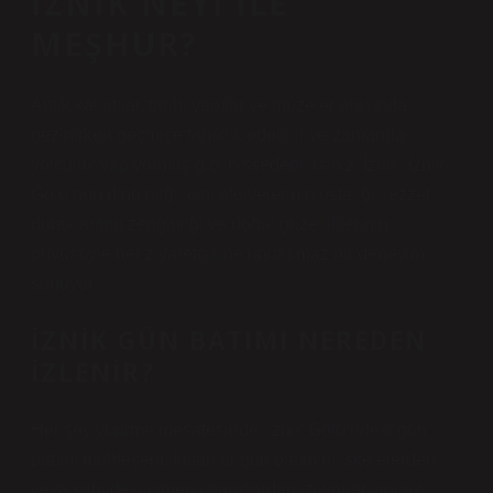
İZNIK NEYI ILE
MEŞHUR?
Antik kalıntılar, tarihi yapılar ve müzeler arasında
gezinirken geçmişe tanıklık edebilir ve zamanda
yolculuk yapıyormuş gibi hissedebilirsiniz. İznik, İznik
Gölü’nün dinginliği, çini atölyelerinin ustalığı, lezzet
duraklarının zenginliği ve doğal güzelliklerinin
büyüsüyle her ziyaretçisine unutulmaz bir deneyim
sunuyor.
İZNIK GÜN BATIMI NEREDEN
İZLENIR?
Her şey yürüme mesafesinde. İznik Gölü’ndeki gün
batımı muhteşem. İnsanlar gün batımını iskelelerden
veya sahildeki çimenli banklardan izliyorlar, ancak