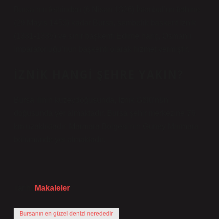
Bursa’nın fethinden (6 Nisan 1326) İstanbul’un fethine
(29 Mayıs 1453) kadar Bursa, sembolik başkent İznik
(1331-1335) ve sınır başkenti Edirne hariç, Osmanlı
İmparatorluğu’nun başkenti olarak hizmet vermiştir.
İZNIK HANGI ŞEHRE YAKIN?
Bursa ilinin kuzeydoğusunda, İznik Gölü’nün
doğusunda yer almaktadır. Bursa şehir merkezine 76
km uzaklıktadır. Marmara Bölgesi’nin Güney Marmara
bölümünde yer almaktadır.
Tarih:
Makaleler
Bursanın en güzel denizi nerededir