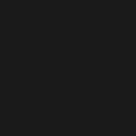
Senato Sarayı … Yeşil Camii. … İznik’te günübirlik
gezilecek yerler. … Orhangazi Camii.Diğer yazılar…
İZNIKTEN HEDIYELIK NE
ALINIR?
25 cm İznik çini levha. Çini kolyeler. Sehpa. Salata
kaseleri. Şekerlik. Atıştırmalık kaseleri. Kupalar. İlaç
kutularıDaha fazla ürün…
İZNIK BURSA ARASI KAÇ SAAT
SÜRÜYOR?
İki şehir arasındaki mesafe 113 kilometre olup yolculuk
yaklaşık 1 saat 20 dakika sürüyor.