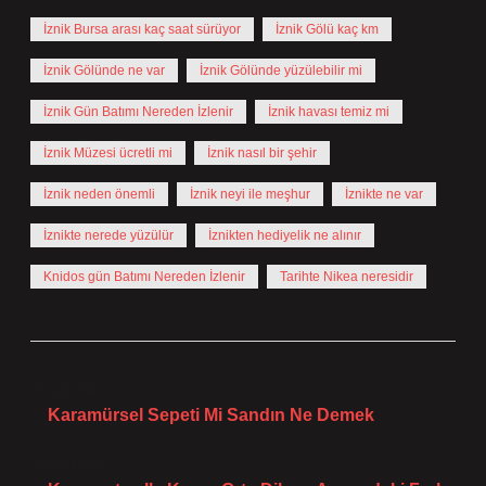
İznik Bursa arası kaç saat sürüyor
İznik Gölü kaç km
İznik Gölünde ne var
İznik Gölünde yüzülebilir mi
İznik Gün Batımı Nereden İzlenir
İznik havası temiz mi
İznik Müzesi ücretli mi
İznik nasıl bir şehir
İznik neden önemli
İznik neyi ile meşhur
İznikte ne var
İznikte nerede yüzülür
İznikten hediyelik ne alınır
Knidos gün Batımı Nereden İzlenir
Tarihte Nikea neresidir
Önceki Yazı
Karamürsel Sepeti Mi Sandın Ne Demek
Sonraki Yazı