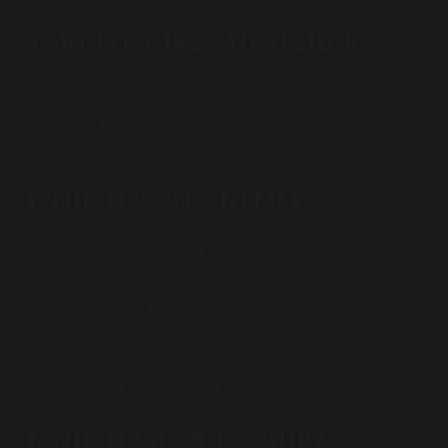
TARIHTE NIKEA NERESIDIR?
Adını “İznik’in izi” anlamına gelen “İznik” olarak
değiştirdi. Böylece İznik, Anadolu’daki ilk Türk başkenti
oldu. 600.
İZNIK NEDEN ÖNEMLI?
Osmanlı yönetimi altında İznik, sanat, ticaret ve kültür
merkezi haline geldi. Orhan Gazi Medresesi’nde birçok
ünlü ders verildi. Davud-u Kayseri, Ebul Fadıl Musa ve
Eşrefoğlu Abdullah Rumi gibi ünlü Sufiler İznik’te
yaşadı ve eserler üretti. Osmanlı döneminin ilk camisi,
medresesi ve aşevi İznik’te inşa edildi.
İZNIK NASIL BIR ŞEHIR?