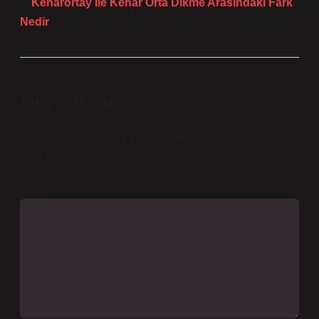
Kenarortay Ile Kenar Orta Dikme Arasındaki Fark
Nedir
Bir yanıt yazın
E-posta adresiniz yayınlanmayacak.
Gerekli alanlar
*
ile işaretlenmişlerdir
Yorum