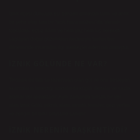
İznik ilçesi dünyada eşi benzeri olmayan tarihi ve antik
bir şehir olup tam bir “açık hava müzesi”dir. Verimli
toprakları, eşsiz iklimi ve hem yaz hem kış bereketi
sağlayan doğal güzellikleri nedeniyle tarihin her
döneminde insanlığın ilgi merkezlerinden biri olmuştur.
İZNIK GÖLÜNDE NE VAR?
Tektonik bir tatlı su rezervuarı olan göl ile onu besleyen
akarsuların birleştiği noktalarda küçük deltalar ve sazlık
alanlar yer almaktadır. Aynı zamanda turistik bir yer
olan İznik Gölü, piknik alanı, turistik tesisler, gezi yerleri
ve zengin bir bitki örtüsüne sahiptir.
İZNIK NERENIN BAŞKENTIYDI?