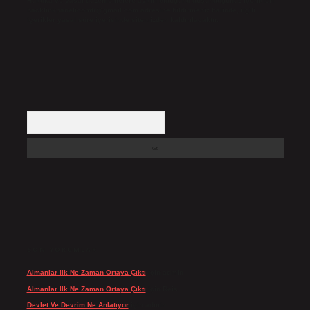
Hukuka ve yasal düzenlemelere aykırı olduğunu düşündüğünüz içerikleri,
backlinkpanelicomtr@gmail.com
adresine bildirmeniz halinde, ilgili
içerikler yasal süre içerisinde sitemizden kaldırılacaktır.
Arama
SON YORUMLAR
Almanlar Ilk Ne Zaman Ortaya Çıktı
için
admin
Almanlar Ilk Ne Zaman Ortaya Çıktı
için
Reis
Devlet Ve Devrim Ne Anlatıyor
için
admin