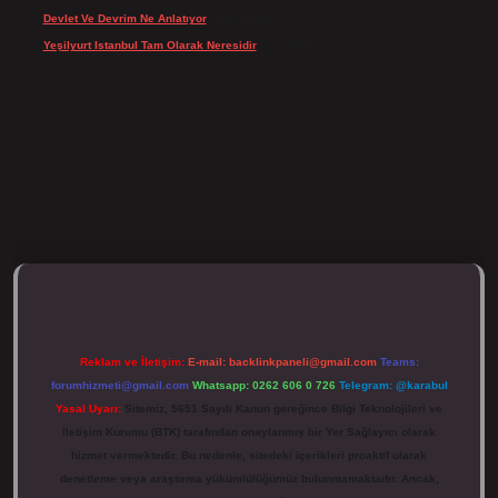
Devlet Ve Devrim Ne Anlatıyor
için
Gülcan
Yeşilyurt Istanbul Tam Olarak Neresidir
için
admin
ulipbett.net/
Reklam ve İletişim:
E-mail:
backlinkpaneli@gmail.com
Teams:
forumhizmeti@gmail.com
Whatsapp: 0262 606 0 726
Telegram: @karabul
Yasal Uyarı:
Sitemiz, 5651 Sayılı Kanun gereğince Bilgi Teknolojileri ve
İletişim Kurumu (BTK) tarafından onaylanmış bir Yer Sağlayıcı olarak
hizmet vermektedir. Bu nedenle, sitedeki içerikleri proaktif olarak
denetleme veya araştırma yükümlülüğümüz bulunmamaktadır. Ancak,