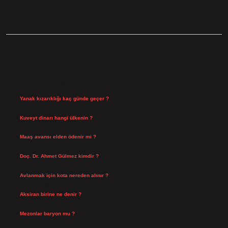
SIDEBAR
SON YAZILAR
Yanak kızarıklığı kaç günde geçer ?
Ağustos 9, 2026
Kuveyt dinarı hangi ülkenin ?
Ağustos 8, 2026
Maaş avansı elden ödenir mi ?
Ağustos 7, 2026
Doç. Dr. Ahmet Gülmez kimdir ?
Ağustos 6, 2026
Avlanmak için kota nereden alınır ?
Ağustos 5, 2026
Aksiran birine ne denir ?
Ağustos 3, 2026
Mezonlar baryon mu ?
Temmuz 29, 2026