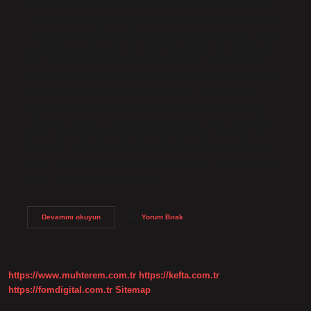
müzeler arasında gezinirken geçmişe tanıklık edebilir ve
zamanda yolculuk yapıyormuş gibi hissedebilirsiniz. İznik,
İznik Gölü’nün dinginliği, çini atölyelerinin ustalığı, lezzet
duraklarının zenginliği ve doğal güzelliklerinin büyüsüyle
her ziyaretçisine unutulmaz bir deneyim sunuyor. İznik
Gün Batımı Nereden İzlenir? Her şey yürüme mesafesinde.
İznik Gölü’ndeki gün batımı muhteşem. İnsanlar gün
batımını iskelelerden veya sahildeki çimenli banklardan
izliyorlar, ancak bizim görüşümüze göre, gün batımında
gölün parıltısında bir kanoyla durmak daha etkileyici bir
deneyim. İznik’te nerede yüzülür? İznik İnciraltı Halk Plajı
Tarihi, dünyaca ünlü çinileri ve gölüyle sizi büyüleyecek bir
plaj… İznik İnciraltı Halk Plajı,…
İZnik
Devamını okuyun
Yorum Bırak
De
Ne
Yenir
https://www.muhterem.com.tr
https://kefta.com.tr
https://fomdigital.com.tr
Sitemap