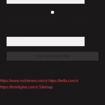
Daha sonraki yorumlarımda kullanılması için adım, e-posta adresim ve
site adresim bu tarayıcıya kaydedilsin.
6 + 2 kaçtır?
*
https://www.muhterem.com.tr
https://kefta.com.tr
https://fomdigital.com.tr
Sitemap