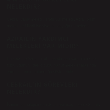
NELERDIR?
Cebrail vahiy meleği, İsrafil Sur meleği, Azrail ölüm
meleği ve Mikâil ise yiyecek ve yağmur meleğidir.
AZRAILIN YARDIMCI
MELEKLERI VAR MIDIR?
Bu sebeple Azrail’in ruh hasadından sorumlu melek
topluluğunun lideri olduğu, yahut melekler arasında
yardımcılarının bulunduğu söylenebilir.
CEBRAIL’IN GÖREVLERI
NELERDIR?
İsminin etimolojisinden de anlaşılacağı üzere Cebrail,