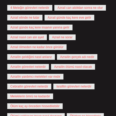
4 Meleğin görevleri nelerdir
Azrail can aldıktan sonra ne olur
Azrail elinde ne tutar
Azrail günde kaç kere eve gelir
Azrail günde kaç kere insanın yanına gelir
Azrail nasıl can alır ayet
Azrail ne sorar
Azrail ölmeden ne kadar önce görülür
Azrailin geldiğini nasıl anlarız
Azrailin gerçek adı nedir
Azrailin görevleri nelerdir
Azrailin ölümü nasıl olacak
Azrailin yardımcı melekleri var mıdır
Cebrailin görevleri nelerdir
Israfilin görevleri nelerdir
Meleklerin ömrü ne kadardır
Ölüm kaç ay önceden hissedilebilir