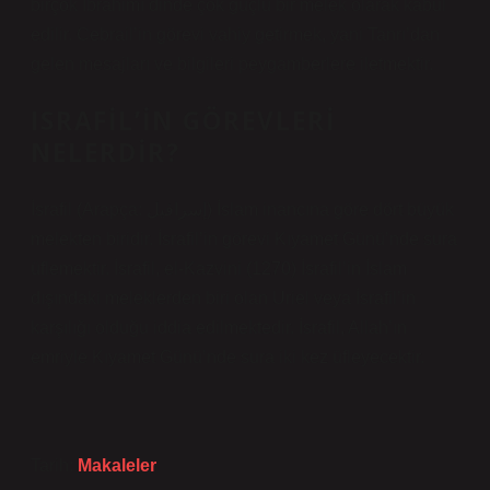
birçok İbrahimî dinde çok güçlü bir melek olarak kabul
edilir. Cebrail’in görevi vahiy getirmek, yani Tanrı’dan
gelen mesajları ve bilgileri peygamberlere iletmektir.
ISRAFIL’IN GÖREVLERI
NELERDIR?
İsrafil (Arapça: إسرافيل) İslam inancına göre dört büyük
melekten biridir. İsrafil’in görevi Kıyamet Günü’nde sura
üflemektir. İsrafil, el-Kazvini (1270) İsrafil’in İslam
dışındaki meleklerden biri olan Uriel veya İsrafil’in
karşılığı olduğu iddia edilmektedir. İsrafil, Allah’ın
emriyle Kıyamet Günü’nde sura iki kez üfleyecektir.
Tarih:
Makaleler