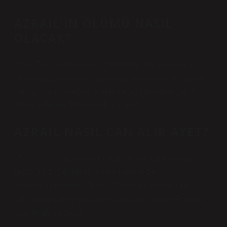
AZRAIL’IN ÖLÜMÜ NASIL
OLACAK?
Allah Teala buyuruyor ki: “Sağ elini sağ yanağının
altına koy, cennet ile cehennem arasına yat ve canını
ver!” buyuruyor. Allah’ın emriyle bu şekilde ölüyor.”
(Ruhu’l-Beyan Tefsiri)2 Mayıs 2023
AZRAIL NASIL CAN ALIR AYET?
‘ De ki: “Sizin canınıza memur edilen ölüm meleği
(Azrail) sizi öldürecek, sonra Rabbinize
döndürüleceksiniz.” De ki: “Sizin canınıza memur
edilen ölüm meleği canınızı alacaktır.” Sonra Rabbiniz
olan Allah’a dönün.