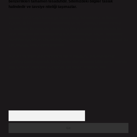
benzerlikleri tamamen tesadüfidir. Sitemizdeki bilgiler taslak
halindedir ve tavsiye niteliği taşımazlar.
Sitemiz, 5651 Sayılı Kanun gereğince Bilgi Teknolojileri ve İletişim
Kurumu (BTK) tarafından onaylanmış bir Yer Sağlayıcı olarak hizmet
vermektedir. Bu nedenle, sitedeki içerikleri proaktif olarak denetleme
veya araştırma yükümlülüğümüz bulunmamaktadır. Ancak, üyelerimiz
yazdıkları içeriklerin sorumluluğunu taşımakta olup, siteye üye olarak bu
sorumluluğu kabul etmiş sayılırlar.
Hukuka ve yasal düzenlemelere aykırı olduğunu düşündüğünüz
içerikleri,
backlinkpanelicomtr@gmail.com
adresine bildirmeniz halinde,
ilgili içerikler yasal süre içerisinde sitemizden kaldırılacaktır.
Arama