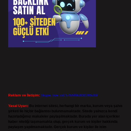
Reklam ve İletişim:
Skype: live:.cid.575569c608265c69
Yasal Uyarı:
Bu internet sitesi, herhangi bir marka, kurum veya şahıs
şirketi ile hiçbir bağlantısı bulunmamaktadır. Sitede yalnızca kendi
hazırladığımız makaleler paylaşılmaktadır. Burada yer alan içerikler
haber niteliği taşımamakta olup, gerçek kurum ve kişiler hakkında
paylaşım yapılmamaktadır. Gerçek kurum ve kişiler ile isim