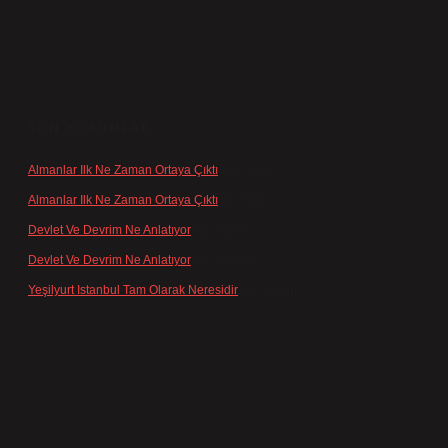
SON YORUMLAR
Almanlar Ilk Ne Zaman Ortaya Çıktı
için
admin
Almanlar Ilk Ne Zaman Ortaya Çıktı
için
Reis
Devlet Ve Devrim Ne Anlatıyor
için
admin
Devlet Ve Devrim Ne Anlatıyor
için
Gülcan
Yeşilyurt Istanbul Tam Olarak Neresidir
için
admin