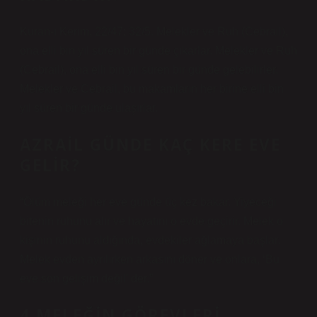
Kuran-ı Kerim, 22/47; 32/5. Melekler ve Ruh (Cebrail),
ona elli bin yıl süren bir günde çıkarlar. Melekler ve Ruh
(Cebrail), ona elli bin yıl süren bir günde gelebilirler.
Melekler ve Cebrail, bu makamların her birine elli bin
yıl süren bir günde ulaşırlar.
AZRAIL GÜNDE KAÇ KERE EVE
GELIR?
“Ölüm meleği her eve günde üç kez bakar. Yiyeceği
bitenin ruhunu alır ve hayatını o evde geçirir. Melek o
kişinin ruhunu aldığında, evdekiler ağlamaya başlar.
Melek evden ayrılırken arkasını döner ve onlara, ‘Bu
eve son gelişim değil’ der.”
4 MELEĞIN GÖREVLERI