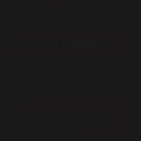
Ölmek üzere olan bir kişinin elleri, kolları, ayakları ve
bacakları soğumaya başlar. Cilt rengi değişir ve siyah,
koyu veya gri veya soluk olur. Nabız düzensiz, hızlı ve
zayıftır. Kan basıncı düşer ve periferik dolaşım bozulur.
ÖLÜRKEN NE HISSEDERIZ?
Duygusal tepkiler: Ölümü inkar etme, üzüntü, ağlama,
özlem, öfke, keder, güvensizlik, korku, aklını kaybetme
veya delirme korkusu, yaşama karşı ilgi ve zevk kaybı,
hiçbir şeyden zevk alamama, duygu hissedememe,
geleceğe dair umutsuzluk ve karamsarlık, yalnızlık,
çaresizlik.
ÖLÜM KAÇ AY ÖNCEDEN
HISSEDILEBILIR?