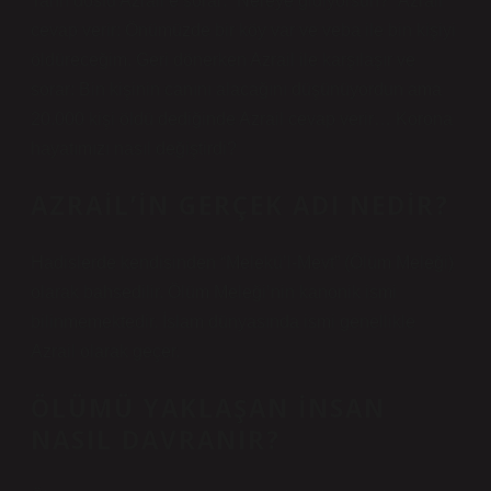
Tanrı dostu Azrail’e sorar: “Nereye gidiyorsun?” Azrail
cevap verir: Önümüzde bir köy var ve veba ile bin kişiyi
öldüreceğim. Geri dönerken Azrail ile karşılaşır ve
sorar: Bin kişinin canını alacağını düşünüyordun ama
20.000 kişi öldü dediğinde Azrail cevap verir… Korona
hayatımızı nasıl değiştirdi?
AZRAIL’IN GERÇEK ADI NEDIR?
Hadislerde kendisinden “Melekü’l-Mevt” (Ölüm Meleği)
olarak bahsedilir. Ölüm Meleği’nin kanonik ismi
bilinmemektedir. İslam dünyasında ismi genellikle
Azrail olarak geçer.
ÖLÜMÜ YAKLAŞAN INSAN
NASIL DAVRANIR?