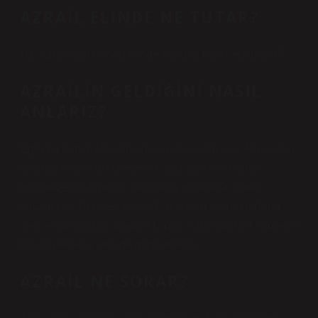
AZRAIL ELINDE NE TUTAR?
Hz. Azrail (as) neden elinde tırpanla tasvir edilmiştir?
AZRAILIN GELDIĞINI NASIL
ANLARIZ?
Eğer bir kimse Müslüman olarak yaşamışsa, Azrail (as)
ona nur olarak görünecektir; yani aydınlık olarak
görünecektir. Eğer bir kâfir veya günahkâr olarak
yaşamışsa, derecesine bağlı olarak o kişinin ruhunu
ateş veya buz gibi alacaktır. Yani Azrail (as) bir kimseye
tabiatı neyse o şekilde görünecektir.
AZRAIL NE SORAR?