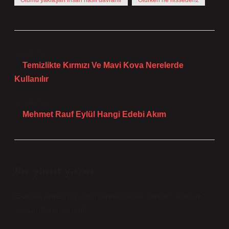
Ölümü yaklaşan insan nasıl davranır
Ölürken ne hissederiz
Önceki Yazı
Temizlikte Kırmızı Ve Mavi Kova Nerelerde
Kullanılır
Sonraki Yazı
Mehmet Rauf Eylül Hangi Edebi Akım
Bir yanıt yazın
E-posta adresiniz yayınlanmayacak.
Gerekli alanlar
*
ile işaretlenmişlerdir