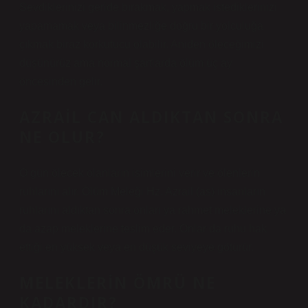
Sevdiklerinizi geride bırakmak, yapmak istediklerinizi
yapamamak veya bilinmezliğe doğru bir yolculuğa
çıkmak biraz korkutucu olabilir. Aniden öleceğimizi
düşünürüz ama normal şartlarda ölüm üç ay
öncesinden gelir.
AZRAIL CAN ALDIKTAN SONRA
NE OLUR?
O gün ölecek olanların isimlerini verir ve ölenlerin
ruhlarını alır. Ölüm Meleği Hz. Azrail (as) insanların
ruhlarını aldıktan sonra onları ya rahmet meleklerine ya
da azap meleklerine teslim eder. Onlar da ruhu hak
ettiği en yüksek veya en düşük seviyeye götürür.
MELEKLERIN ÖMRÜ NE
KADARDIR?