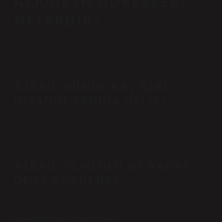
AZRAIL’IN GÖREVLERI
NELERDIR?
Azrail’in görevi ruhları almaktır, bu sebeple kendisine
melekü’l mevt de denmiştir.
AZRAIL GÜNDE KAÇ KERE
INSANIN YANINA GELIR?
kürsüden | Azrail (as) günde 360 ​​defa bakar… 18
Kasım 2023
AZRAIL ÖLMEDEN NE KADAR
ÖNCE GÖRÜLÜR?
Can Demiryel | Ölüm meleği Azrail, ölümden 24 saat
önce bu kılıkta ortaya çıkıyor.