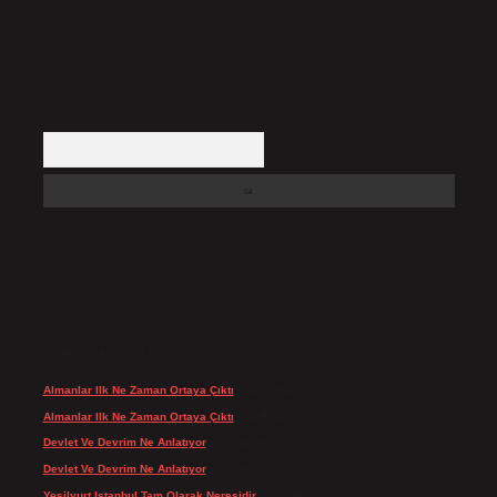
Arama
SON YORUMLAR
Almanlar Ilk Ne Zaman Ortaya Çıktı
için
admin
Almanlar Ilk Ne Zaman Ortaya Çıktı
için
Reis
Devlet Ve Devrim Ne Anlatıyor
için
admin
Devlet Ve Devrim Ne Anlatıyor
için
Gülcan
Yeşilyurt Istanbul Tam Olarak Neresidir
için
admin