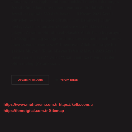
almaktır, bu sebeple kendisine melekü’l mevt de denmiştir.
Azrail günde kaç kere insanın yanına gelir? kürsüden |
Azrail (as) günde 360 ​​defa bakar… 18 Kasım 2023 Azrail
ölmeden ne kadar önce görülür? Can Demiryel | Ölüm
meleği Azrail, ölümden 24 saat önce bu kılıkta ortaya
çıkıyor. Azrail’in ölümü nasıl olacak? Allah Teala buyuruyor
ki: “Sağ elini sağ yanağının altına koy, cennet ile cehennem
arasına yat ve canını ver!” buyuruyor. Allah’ın emriyle bu
şekilde ölüyor.” (Ruhu’l-Beyan Tefsiri)2 Mayıs 2023 Azrail
nasıl can alır ayet? ‘ De ki: “Sizin canınıza memur edilen
ölüm meleği (Azrail) sizi…
Azrail
Devamını okuyun
Yorum Bırak
Ne
Görev
Yapar
https://www.muhterem.com.tr
https://kefta.com.tr
https://fomdigital.com.tr
Sitemap