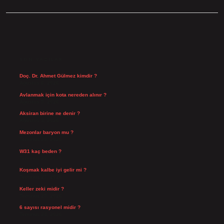
SIDEBAR
SON YAZILAR
Doç. Dr. Ahmet Gülmez kimdir ?
Ağustos 6, 2026
Avlanmak için kota nereden alınır ?
Ağustos 5, 2026
Aksiran birine ne denir ?
Ağustos 3, 2026
Mezonlar baryon mu ?
Temmuz 29, 2026
W31 kaç beden ?
Temmuz 29, 2026
Koşmak kalbe iyi gelir mi ?
Temmuz 27, 2026
Keller zeki midir ?
Temmuz 25, 2026
6 sayısı rasyonel midir ?
Temmuz 24, 2026