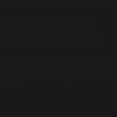
 çarparak ideal kilo aralığını belirleyebilirsiniz. Yani 20 yaşında
 KAÇ KILO VERMELI?
kilo vermesi sağlıklı kabul edilir. Daha fazla kilo vermek
M SAĞLIK BAKANLIĞI?
 x ((boy (cm) / 2,54) -60) Kadınlar için hesaplama formülü şu