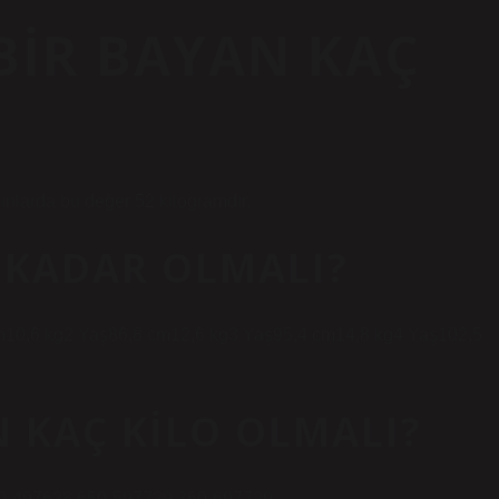
BIR BAYAN KAÇ
ınlarda bu değer 52 kilogramdır.
 KADAR OLMALI?
cm10,6 kg2 Yaş86,8 cm12,6 kg3 Yaş95,4 cm14,8 kg4 Yaş102,5
N KAÇ KILO OLMALI?
740-497628,650-597729,360-697729.