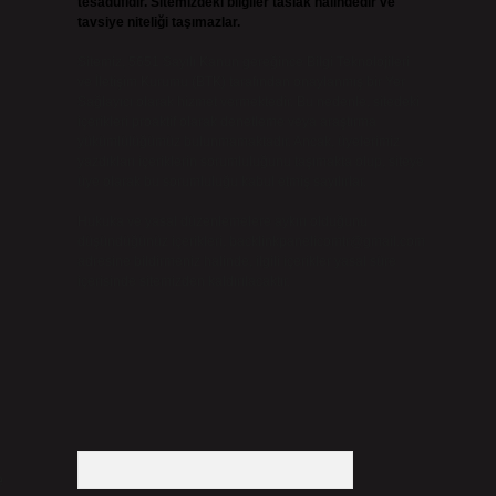
tesadüfidir. Sitemizdeki bilgiler taslak halindedir ve
tavsiye niteliği taşımazlar.
Sitemiz, 5651 Sayılı Kanun gereğince Bilgi Teknolojileri
ve İletişim Kurumu (BTK) tarafından onaylanmış bir Yer
Sağlayıcı olarak hizmet vermektedir. Bu nedenle, sitedeki
içerikleri proaktif olarak denetleme veya araştırma
yükümlülüğümüz bulunmamaktadır. Ancak, üyelerimiz
yazdıkları içeriklerin sorumluluğunu taşımakta olup, siteye
üye olarak bu sorumluluğu kabul etmiş sayılırlar.
Hukuka ve yasal düzenlemelere aykırı olduğunu
düşündüğünüz içerikleri,
backlinkpanelicomtr@gmail.com
adresine bildirmeniz halinde, ilgili içerikler yasal süre
içerisinde sitemizden kaldırılacaktır.
Arama
e