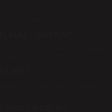
lar, fiziksel aktivite ve hormonlar gibi faktörler de metabolizma
lo alımına da yol açabilir.
 OLMALI BAYAN?
eya fazla kilolu olup olmadığını belirlemek için kullanılır. Buna
enellikle 110 ila 120 pound arasında olabilir.
EZ MI?
ğerlendirilir. NOT: Boyunuzu santimetre (cm) cinsinden (örnek:
rmelisiniz.
OLMALI KADIN?