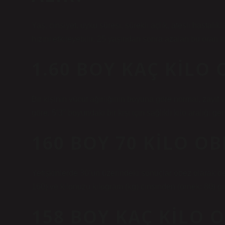
Yaş, cinsiyet, uyku süresi, sürekli açlık, ateşli hastalık
hızını etkileyebilir. 25 yaşından sonra azalan bu oran ki
1.60 BOY KAÇ KILO
Bir kişinin vücut ağırlığının boyuna göre normal, zayıf v
göre, 5’3″ boyundaki bir kişi için sağlıklı kilo aralığı g
160 BOY 70 KILO OB
Yetişkinlerde 30’un üzerindeki sonuçlar obez olarak de
160) ve kilonuzu kilogram (kg) cinsinden (örnek: 80) gi
158 BOY KAÇ KILO 