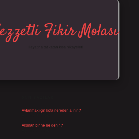
ezzetli Fikir Molası
Hayatına tat katan kısa hikayeler!
SIDEBAR
https://tulipbet
SON YAZILAR
Avlanmak için kota nereden alınır ?
Ağustos 5, 2026
Aksiran birine ne denir ?
Ağustos 3, 2026