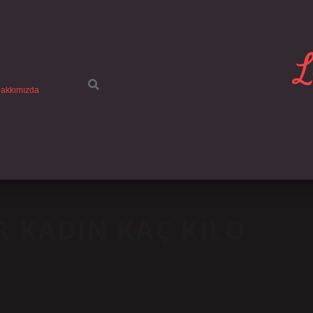
L
akkımızda
R KADIN KAÇ KILO