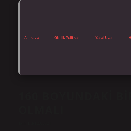
Anasayfa
Gizlilik Politikası
Yasal Uyarı
H
160 BOYUNDAKI BI
OLMALI
Tarih: Eylül 28, 2024