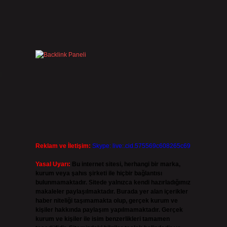
i
Reklam ve İletişim:
Skype: live:.cid.575569c608265c69
Yasal Uyarı:
Bu internet sitesi, herhangi bir marka,
kurum veya şahıs şirketi ile hiçbir bağlantısı
bulunmamaktadır. Sitede yalnızca kendi hazırladığımız
makaleler paylaşılmaktadır. Burada yer alan içerikler
haber niteliği taşımamakta olup, gerçek kurum ve
kişiler hakkında paylaşım yapılmamaktadır. Gerçek
kurum ve kişiler ile isim benzerlikleri tamamen