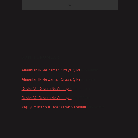
i
SON YORUMLAR
Almanlar Ilk Ne Zaman Ortaya Çıktı
için
admin
Almanlar Ilk Ne Zaman Ortaya Çıktı
için
Reis
Devlet Ve Devrim Ne Anlatıyor
için
admin
Devlet Ve Devrim Ne Anlatıyor
için
Gülcan
Yeşilyurt Istanbul Tam Olarak Neresidir
için
admin