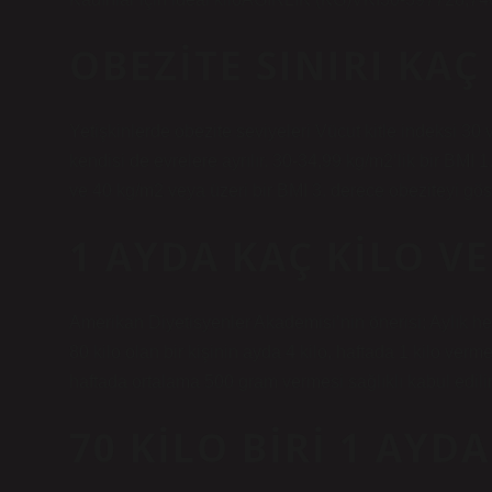
OBEZITE SINIRI KAÇ
Yetişkinlerde obezite seviyeleri Vücut kitle indeksi 30 
kendisi de evrelere ayrılır. 30-34,99 kg/m2’lik bir BMI 
ve 40 kg/m2 veya üzeri bir BMI 3. derece obeziteyi göst
1 AYDA KAÇ KILO VE
Amerikan Diyetisyenler Akademisi’nin önerisi; Aylık he
80 kilo olan bir kişinin ayda 4 kilo, haftada 1 kilo vermes
haftada ortalama 500 gram vermesi sağlıklı kabul edilir
70 KILO BIRI 1 AYD