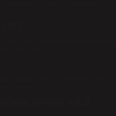
le endeksi normal kiloyu gösterir. 18,5’in altındaki bir BMI ise
ILIR?
 arasındaki değerler = normal kilo. 25,0 ile 29,9 kg/m2 arasındak
ğerler = 1. derece obezite.
al kiloda olduğu varsayılır. 85 ile 95 arasındaki sonuçlar
“obezite” kategorisine girer.
INDAN SONRA KILO