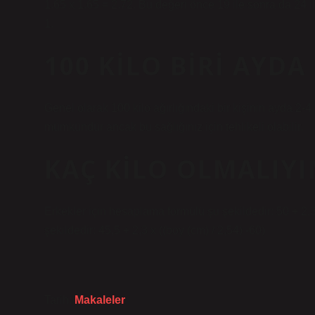
1.65 x 1.65 = 2.72. Bu değeri önce 19 ile sonra da 24 ile
1.
100 KILO BIRI AYDA
Genel olarak 100 kilo ağırlığındaki bir kişinin ayda 2-4 
mümkündür ancak bu sağlığınız için tehlikeli olabilir.
KAÇ KILO OLMALIYI
Erkekler için hesaplama formülü şu şekildedir: 50 + 2,3
şekildedir: 45,5 + 2,3 x ((boy (cm) / 2,54) -60)
Tarih:
Makaleler