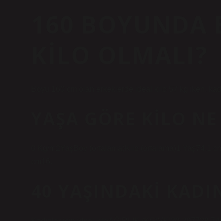
160 BOYUNDA 
KILO OLMALI?
Boyu 160 cm olan erkeklerde ideal kilo 57 kg iken, kad
YAŞA GÖRE KILO NE
0 Kg/m2YaşBoy (ortalama)Kilo (ortalama)1 Yaş74,1 
cm16.
40 YAŞINDAKI KADI
Kadınlar için ideal kiloAĞIRLIK (KG)VKİ30-397728,