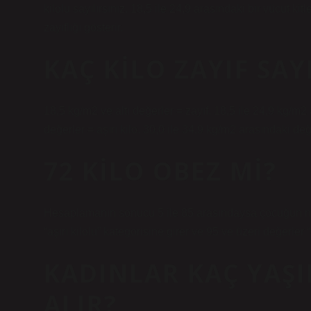
kilolu sayılırsınız. 18,5 ile 24,9 arasındaki bir vücut kit
zayıflığı gösterir.
KAÇ KILO ZAYIF SAY
18,5 kg/m2 ve altı değerler = zayıf. 18,5 ile 24,9 kg/m2
değerler = aşırı kilo. 30,0 ile 34,9 kg/m2 arasındaki de
72 KILO OBEZ MI?
Hesaplamanın sonucu 5 ile 85 arasındaysa çocuğun norm
“aşırı kilolu” kategorisine girer ve 95 ve üzeri değerler 
KADINLAR KAÇ YAŞ
ALIR?