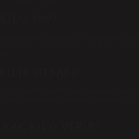
 KILO 100?
veya üzeri olan kişiler obez olarak kabul edilir. Ancak obezitenin
1. derece obeziteyi, 35-39,99 kg/m2’lik bir BMI 2. derece obezitey
erir.
RILIR HESAP?
definizi mevcut kilonuzun %5’i olarak belirlemenizdir. Örneğin
i sağlıklı kabul edilirken, 50 kilo olan bir kişinin ayda 2,5 kilo,
.
A KAÇ KILO VERIR?