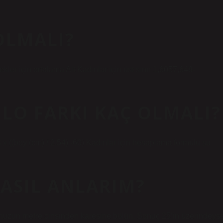
 OLMALI?
ekler için ortalama Alt Kadınlar için üst sınır 1,6057,648-
LO FARKI KAÇ OLMALI?
 x ((boy (cm) / 2,54) -60) Kadınlar için hesaplama formülü şu
ASIL ANLARIM?
unuzun metre cinsinden karesine bölün. Sonuç 25’in üzerindeys