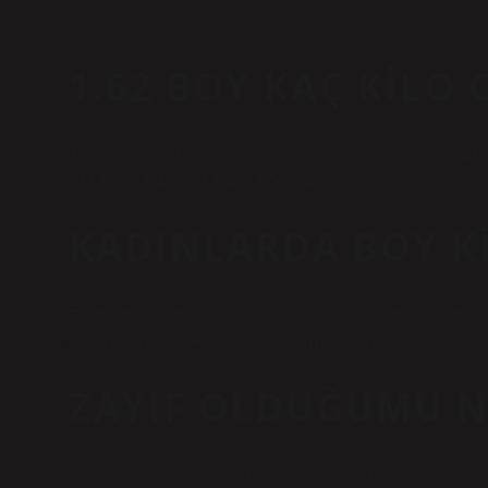
4.
1.62 BOY KAÇ KILO
Yetişkinler için ideal boy – kilo tablosu Boy (metre) Erk
611,6258,649-621,6459,650-641,6861.
KADINLARDA BOY KI
Erkekler için hesaplama formülü şu şekildedir: 50 + 2,3
şekildedir: 45,5 + 2,3 x ((boy (cm) / 2,54) -60)
ZAYIF OLDUĞUMU N
Vücut kitle endeksinizi hesaplamak için kilonuzu boy