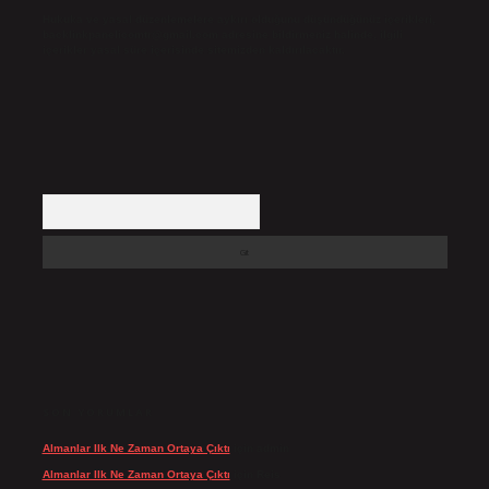
Hukuka ve yasal düzenlemelere aykırı olduğunu düşündüğünüz içerikleri,
backlinkpanelicomtr@gmail.com
adresine bildirmeniz halinde, ilgili
içerikler yasal süre içerisinde sitemizden kaldırılacaktır.
Arama
SON YORUMLAR
Almanlar Ilk Ne Zaman Ortaya Çıktı
için
admin
Almanlar Ilk Ne Zaman Ortaya Çıktı
için
Reis