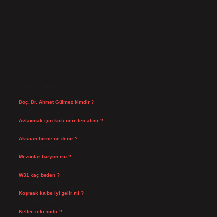
SIDEBAR
SON YAZILAR
Doç. Dr. Ahmet Gülmez kimdir ?
Ağustos 6, 2026
Avlanmak için kota nereden alınır ?
Ağustos 5, 2026
Aksiran birine ne denir ?
Ağustos 3, 2026
Mezonlar baryon mu ?
Temmuz 29, 2026
W31 kaç beden ?
Temmuz 29, 2026
Koşmak kalbe iyi gelir mi ?
Temmuz 27, 2026
Keller zeki midir ?