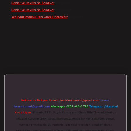
Devlet Ve Devrim Ne Anlatıyor
için
admin
Devlet Ve Devrim Ne Anlatıyor
için
Gülcan
Yeşilyurt Istanbul Tam Olarak Neresidir
için
admin
tulipbett.net/
Reklam ve İletişim:
E-mail:
backlinkpaneli@gmail.com
Teams:
forumhizmeti@gmail.com
Whatsapp: 0262 606 0 726
Telegram: @karabul
Yasal Uyarı:
Sitemiz, 5651 Sayılı Kanun gereğince Bilgi Teknolojileri ve
İletişim Kurumu (BTK) tarafından onaylanmış bir Yer Sağlayıcı olarak
hizmet vermektedir. Bu nedenle, sitedeki içerikleri proaktif olarak
denetleme veya araştırma yükümlülüğümüz bulunmamaktadır. Ancak,