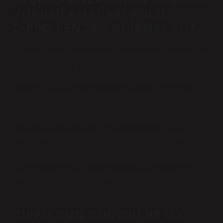
YORUMLAMADAKI ROLÜ:
ZIPPO BENZINI ORIJINAL MI?
Geçmişe dönüp baktığımızda, kullandığımız nesnelerin
tarihsel serüveni bize sadece bir ürünün kökenini
anlatmaz; aynı zamanda teknoloji, kültür, toplum ve
güven ilişkilerinin nasıl evrildiğini gösterir. Bir Zippo
çakmağının içine konulan Zippo benzini üzerine
sorulan “orijinal mi?” sorusu da bu açıdan
düşündüğümüzde yalnızca kalite tartışması değil,
tarihsel güven, endüstri standartları ve marka mirasının
bir izdüşümüdür. Aşağıdaki kronolojik ve
bağlamsal
analiz
ile bu soruyu hem tarihsel hem de pratik
perspektiften ele alacağız.
ZIPPO’NUN DOĞUŞU VE İLK