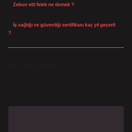
Zebun etti felek ne demek ?
Sonraki Yazı
İş sağlığı ve güvenliği sertifikası kaç yıl geçerli
?
Bir yanıt yazın
E-posta adresiniz yayınlanmayacak.
Gerekli alanlar
*
ile işaretlenmişlerdir
Yorum