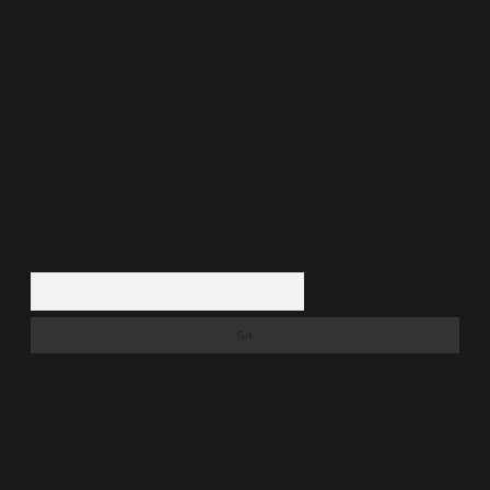
veya araştırma yükümlülüğümüz bulunmamaktadır. Ancak, üyelerimiz
yazdıkları içeriklerin sorumluluğunu taşımakta olup, siteye üye olarak bu
sorumluluğu kabul etmiş sayılırlar.
Hukuka ve yasal düzenlemelere aykırı olduğunu düşündüğünüz
içerikleri,
backlinkpanelicomtr@gmail.com
adresine bildirmeniz halinde,
ilgili içerikler yasal süre içerisinde sitemizden kaldırılacaktır.
Arama