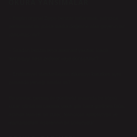
OKURA YANSIMALAR
– Bugün orijinal Zippo benzini kullanmak, yalnızca
performans mı yoksa marka değerine olan güvenin bir
yansıması mı?
– Sıradan benzin veya alternatif yakıtlar, klasik
teknolojiyi nasıl zedeler veya dönüştürür?
– Endüstriyel standartlaşma, tüketiciyi korurken aynı
zamanda yeniliği sınırlar mı?
Bu sorular, geçmiş ile günümüz arasında bir köprü
kurar; çünkü bir çakmak yakıtı gibi basit görünen ürün,
aslında tarihsel bir süreç, teknolojik adaptasyon ve
marka-toplum ilişkilerinin bir sonucudur.