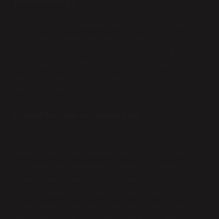
KODLAMASI
Zippo, 1970’lerden itibaren hem tasarım çeşitliliğini
artırdı hem de taban kısmına üretim tarih kodları
ekleyerek ürünlerinin izlenebilirliğini sağladı. Bu,
ürünün tarihsel “kimliği”ni güçlendiren bir adımdı:
sadece çakmak değil, aynı zamanda bir koleksiyon
nesnesi haline geldi. ([kb.zippo.com][2])
Orijinal Parçalar ve Yakıtın Rolü
Bu standartlaşma süreci içinde Zippo, sadece çakmak
gövdesi değil, aynı zamanda yakıt ve aksesuarlar
konusunda da kendi kalite standartlarını korudu. Zippo
çakmaklarının içine özel olarak formüle edilmiş Zippo
benzini konulması gerektiği, firmanın resmi
belgelerinde de yer alan bir tavsiyedir; zira yalnızca bu