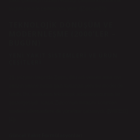
yakıt, çakmağın dizayn edildiği çalışma koşullarına
uygun şekilde performans verir. ([Zippom][3])
TEKNOLOJIK DÖNÜŞÜM VE
MODERNLEŞME (2000’LER –
BUGÜN)
YENI YAKIT SISTEMLERI VE ÜRÜN
ÇEŞITLERI
21. yüzyılın başında Zippo, Blu adı verilen ama sıvı
benzin yerine butan gazı kullanan yeni bir model de
tanıttı. Bu, markanın teknolojik adaptasyonunun bir
göstergesiydi: klasik Zippo’nun mirasını korurken
modern alternatiflere de yönelme çabasıydı. ([WIRED]
[4])
Güncel Yakıt Formülasyonları