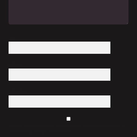
İsim*
E-Posta*
Web Sitesi
Daha sonraki yorumlarımda kullanılması için adım, e-posta adresim ve
site adresim bu tarayıcıya kaydedilsin.