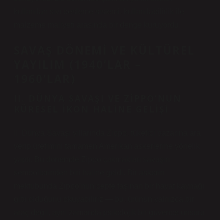
kullanılan sıvı besleme sistemi, kullanılabilirlik ile
malzeme maliyeti arasında bir denge kuruyordu.
SAVAŞ DÖNEMI VE KÜLTÜREL
YAYILIM (1940’LAR –
1960’LAR)
II. DÜNYA SAVAŞI VE ZIPPO’NUN
KÜRESEL İKON HALINE GELIŞI
II. Dünya Savaşı yıllarında Zippo, tüketici pazarına ara
verip üretimini tamamen Amerikan askerlerine yönelik
yaptı. Bu dönemde Zippo çakmakları savaşın
sembollerinden biri haline geldi. Bir askerin
mektubunda Zippo’nun cepte taşınan bir hayat kaynağı
gibi olduğunu okuyabiliriz — bu, ürünün yalnızca bir
araç değil, aynı zamanda psikolojik bir güvence unsuru