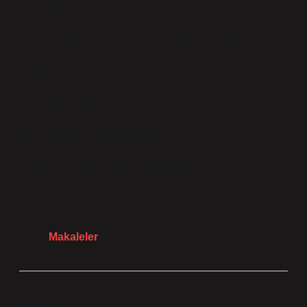
[1]: “Zippo”
[2]: “How to Date your Zippo Lighter with the Bottom
Stamp”
[3]: “Sıkça Sorulan Sorular – Zippom”
[4]: “Zippo Blu Reinvents Fire”
[5]: “12 oz. Lighter Fuel – Zippo USA”
Tarih:
Makaleler
Önceki Yazı