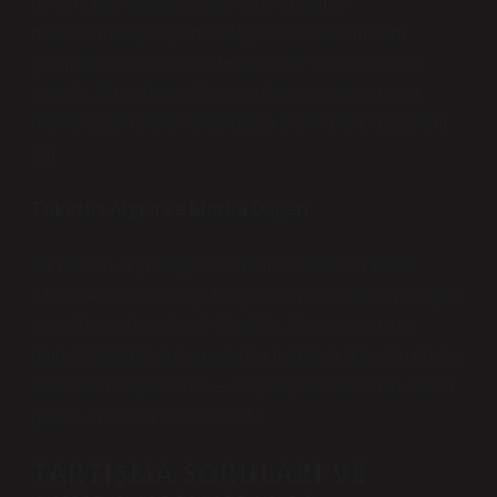
benzini gibi uçucu yakıtlar Zippo çakmak
mekanizmasıyla uyumlu değildir; bu durum hem
çakmağı bozabilir hem de güvenlik sorunlarına yol
açabilir. Bu nedenle Zippo, kullanıcılarını yalnızca
orijinal Zippo yakıtı kullanmaya teşvik eder. ([Zippom]
[3])
Tüketici Algısı ve Marka Değeri
Bir ürünün orijinalliğini belirlemek sadece fiziksel
özelliklerle sınırlı değildir; aynı zamanda kullanıcı algısı
ve tarihsel güven ile de ilişkilidir. Zippo gibi uzun
ömürlü bir ürün, kullanıcılarına markaya duyulan güven
üzerinden değer sunar — orijinal yakıt kullanımı da bu
güven zincirinin bir halkasıdır.
TARTIŞMA SORULARI VE