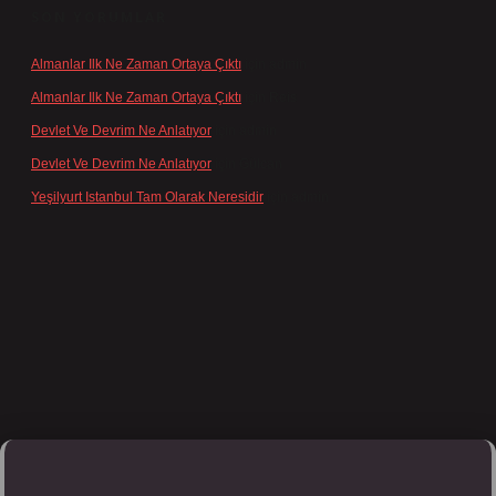
SON YORUMLAR
Almanlar Ilk Ne Zaman Ortaya Çıktı
için
admin
Almanlar Ilk Ne Zaman Ortaya Çıktı
için
Reis
Devlet Ve Devrim Ne Anlatıyor
için
admin
Devlet Ve Devrim Ne Anlatıyor
için
Gülcan
Yeşilyurt Istanbul Tam Olarak Neresidir
için
admin
pbett.net/