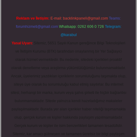
Reklam ve İletişim:
E-mail:
backlinkpaneli@gmail.com
Teams:
forumhizmeti@gmail.com
Whatsapp: 0262 606 0 726
Telegram:
@karabul
Yasal Uyarı:
Sitemiz, 5651 Sayılı Kanun gereğince Bilgi Teknolojileri
ve İletişim Kurumu (BTK) tarafından onaylanmış bir Yer Sağlayıcı
olarak hizmet vermektedir. Bu nedenle, sitedeki içerikleri proaktif
olarak denetleme veya araştırma yükümlülüğümüz bulunmamaktadır.
Ancak, üyelerimiz yazdıkları içeriklerin sorumluluğunu taşımakta olup,
siteye üye olarak bu sorumluluğu kabul etmiş sayılırlar. Bu internet
sitesi, herhangi bir marka, kurum veya şahıs şirketi ile hiçbir bağlantısı
bulunmamaktadır. Sitede yalnızca kendi hazırladığımız makaleler
paylaşılmaktadır. Burada yer alan içerikler haber niteliği taşımamakta
olup, gerçek kurum ve kişiler hakkında paylaşım yapılmamaktadır.
Gerçek kurum ve kişiler ile isim benzerlikleri tamamen tesadüfidir.
Sitemiz, kar amacı gütmeyen ve tamamen ücretsiz bir bilgi paylaşım