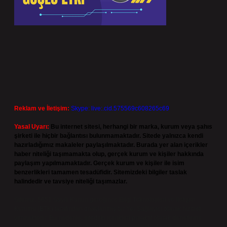
Reklam ve İletişim:
Skype: live:.cid.575569c608265c69
Yasal Uyarı:
Bu internet sitesi, herhangi bir marka, kurum veya şahıs
şirketi ile hiçbir bağlantısı bulunmamaktadır. Sitede yalnızca kendi
hazırladığımız makaleler paylaşılmaktadır. Burada yer alan içerikler
haber niteliği taşımamakta olup, gerçek kurum ve kişiler hakkında
paylaşım yapılmamaktadır. Gerçek kurum ve kişiler ile isim
benzerlikleri tamamen tesadüfidir. Sitemizdeki bilgiler taslak
halindedir ve tavsiye niteliği taşımazlar.
Sitemiz, 5651 Sayılı Kanun gereğince Bilgi Teknolojileri ve İletişim
Kurumu (BTK) tarafından onaylanmış bir Yer Sağlayıcı olarak hizmet
vermektedir. Bu nedenle, sitedeki içerikleri proaktif olarak denetleme