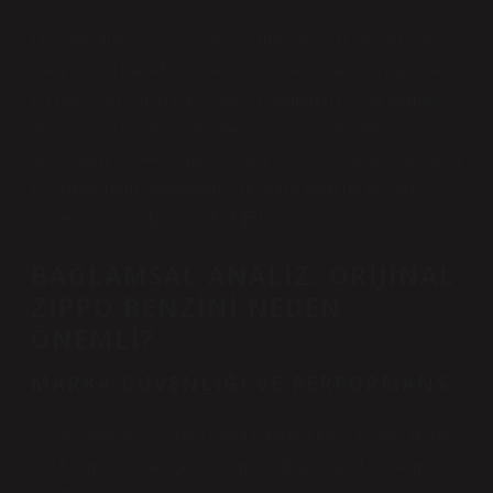
Günümüzde klasik Zippo çakmakları için satılan Zippo
benzini, rafine edilmiş petrol ürünlerinden oluşan özel
bir nafta karışımıdır. Bu yakıt, çakmağın fitil ve pamuk
dolgusuyla uyumlu şekilde çalışacak şekilde
tasarlanmıştır — otomobil benzini gibi sıradan yakıtlarla
çalışmak hem performansı düşürür hem de güvenlik
riskleri yaratır. ([Zippo USA][5])
BAĞLAMSAL ANALIZ
: ORIJINAL
ZIPPO BENZINI NEDEN
ÖNEMLI?
MARKA GÜVENLIĞI VE PERFORMANS
Zippo benzini, sıradan benzinlerden farklı olarak daha
hafif, temiz ve dengeli yanma sağlar. Standart otomobil