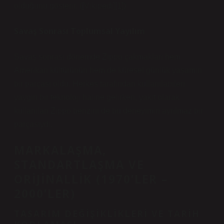
olduğunu gösterir. ([Vikipedi][1])
Savaş Sonrası Toplumsal Yayılım
Savaş sonrası dönemde Zippo çakmakları hem
Amerikan kültürünün hem de küresel günlük yaşamın
bir parçası oldu. Herkes tarafından kullanılabilen
yaygın bir teknoloji haline gelirken, yakıt olarak
kullanılan Zippo benzini de bu deneyimin ayrılmaz bir
parçasıydı.
MARKALAŞMA,
STANDARTLAŞMA VE
ORIJINALLIK (1970’LER –
2000’LER)
TASARIM DEĞIŞIKLIKLERI VE TARIH