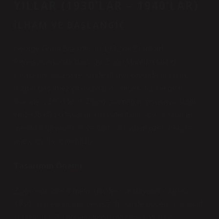
YILLAR (1930’LAR – 1940’LAR)
İLHAM VE BAŞLANGIÇ
George Grant Blaisdell’in 1932’de Bradford,
Pennsylvania’da kurduğu Zippo Manufacturing
Company, kısa süre içinde dünya çapında tanınan,
rüzgâr geçirmez çakmakların simgesi haline geldi.
Blaisdell, 1933’te ilk Zippo çakmağını piyasaya sürdü
ve 1936’da bu tasarım için patent aldı. Bu ilk ürünler,
mekanik dayanıklılık ve pratik kullanım özellikleriyle
öne çıktı. ([Vikipedi][1])
Tasarımın Önemi
Zippo’nun klasik metal gövdesi ve dayanıklı yapısı,
1930’ların ekonomik belirsizliği içinde güvenilirlik vaadi
sunuyordu. Bu dönemde çakmak yakıtı olarak