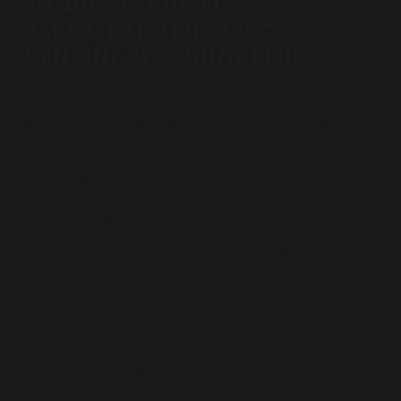
SONUÇ: TARIHSEL
PERSPEKTIFTEN ZIPPO
BENZINI VE ORIJINALLIK
Zippo çakmakları 1930’lardan günümüze gelirken
sadece fiziksel bir ürün olmaktan çıktı; bir kültür ikonu,
bir koleksiyon unsuru ve teknoloji tarihi öğesi haline
geldi. Bu yolculuk boyunca Zippo benzini de ürünün
çalışma prensibinin ayrılmaz bir parçası oldu. Tarihsel
perspektiften bakıldığında, orijinal Zippo benzini
kullanmak sadece teknik uyum açısından değil,
markanın tarihsel mirasını ve güven ilişkisini sürdürmek
açısından da önemli bir unsurdur. Bu mirasın
anlaşılması, bize hem geçmişin hem de bugünün
teknolojik ve kültürel seçimlerini daha derinden
yorumlama fırsatı sunar.