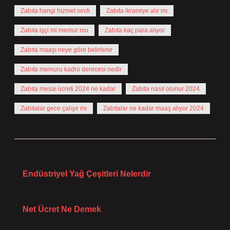
Zabıta hangi hizmet sınıfı
Zabıta ikramiye alır mı
Zabıta işçi mi memur mu
Zabıta kaç para alıyor
Zabıta maaşı neye göre belirlenir
Zabıta memuru kadro derecesi nedir
Zabıta mesai ücreti 2024 ne kadar
Zabıta nasıl olunur 2024
Zabıtalar gece çalışır mı
Zabıtalar ne kadar maaş alıyor 2024
Önceki Yazı
Endüstriyel Yağ Çeşitleri Nelerdir
Sonraki Yazı
Net Ücret Ne Demek