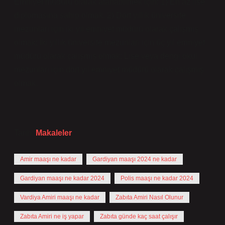
Emniyet müdürü olarak atanabilmek için; 1) En az lise
diplomasına sahip olmak. 2) Dört yıllık üniversite
mezunları için iki yıl emniyet müdürü olarak çalışmış
olmak; İki yıllık üniversite mezunları için üç yıl emniyet
müdürü olarak çalışmış olmak; Lise veya dengi okul
mezunları için dört yıl emniyet müdürü olarak çalışmış
olmak.
Tarih:
Makaleler
Amir maaşı ne kadar
Gardiyan maaşı 2024 ne kadar
Gardiyan maaşı ne kadar 2024
Polis maaşı ne kadar 2024
Vardiya Amiri maaşı ne kadar
Zabıta Amiri Nasıl Olunur
Zabıta Amiri ne iş yapar
Zabıta günde kaç saat çalışır