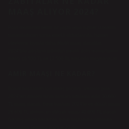
ZABITALAR NE KADAR
MAAŞ ALIYOR 2024?
Polis memurları belirli bir yaşta veya hizmet sürelerini
tamamladıktan sonra emekli olduklarında, hizmet
sürelerine kıyasla daha düşük maaş alacaklar.
2024’teki artışların ardından emekli polis memurlarının
maaşı 16.500 TL ile 17.500 TL arasında dalgalanacak.
AMIR MAAŞI NE KADAR?
Bölüm başkanları için maaş geçmişi. Verilere göre,
2024’ten itibaren birim başkanı ortalama aylık 30.600
TL maaş alacak. Birim başkanı 2024’te en düşük maaşı
26.600 TL alırken, en yüksek maaşı 42.000 TL olacak.
Geçmiş yıllara bakarsak, birim başkanının ortalama
pozisyonu Temmuz 2023’te 22’dir.