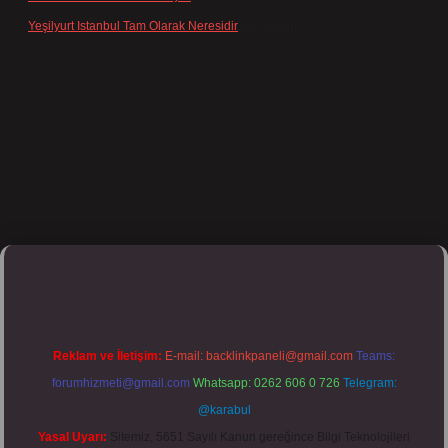
Yeşilyurt Istanbul Tam Olarak Neresidir
için
admin
pbett.net/
Reklam ve İletişim:
E-mail:
backlinkpaneli@gmail.com
Teams:
forumhizmeti@gmail.com
Whatsapp: 0262 606 0 726
Telegram:
@karabul
Yasal Uyarı:
Sitemiz, 5651 Sayılı Kanun gereğince Bilgi Teknolojileri