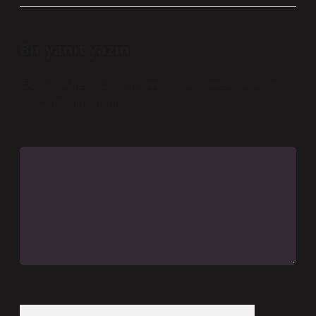
Bir yanıt yazın
E-posta adresiniz yayınlanmayacak.
Gerekli alanlar
*
ile işaretlenmişlerdir
Yorum
İsim*