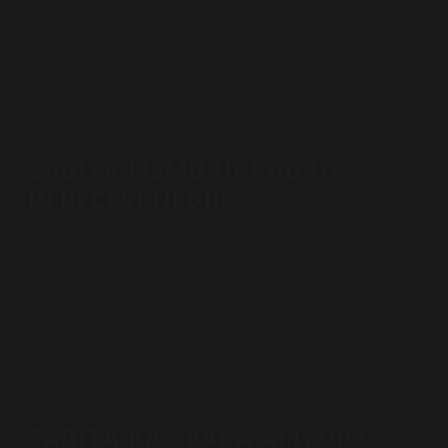
Madde 48 – Belediye zabıta memurları, maaş artışı,
avans, ikramiye, çocuk yardımı, doğum yardımı, ilaç
giderleri ve sağlık giderleri gibi belediye memurlarına
sağlanan mali ve sosyal haklardan aynen yararlanırlar.
ZABITA MEMURU KADRO
DERECESI NEDIR?
Resmi Gazete’de yayımlanarak yürürlüğe giren
yönetmelikle; daha önce 5’inci maaş grubu
doldurularak bir üst kadroya geçme imkânı bulunmayan
polis memurlarının üst maaş grubu 3 olarak
belirlenirken, emniyet müdürlüğü kadrosu 3’üncü maaş
grubundan 1’inci maaş grubuna çıkarıldı.
ZABITA KAÇ PARA ALIYOR?