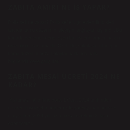
ZABITA AMIRI NE IŞ YAPAR?
Polis şefi ne yapar? Polis şefleri, görevlendirildikleri
alanda kamu düzeninin işleyişini sağlayan kişilerdir. Bu
konuda personeli denetleyen bu kişilerin amacı, halkın
güvenliğini sağlamaktır. Özellikle, sokak satıcıları gibi
kamu düzenini bozan olaylar hakkında halkı
bilgilendirmeye çalışırlar.
ZABITA MESAI ÜCRETI 2024 NE
KADAR?
“Aşılamaz” hükmüne göre, 1 Ocak 2024 tarihinden
itibaren büyükşehir bölgemizde görev yapan polis ve
itfaiyecilere 2024 yılı fazla mesai ücretinin 2. kısmı
ödenecektir.