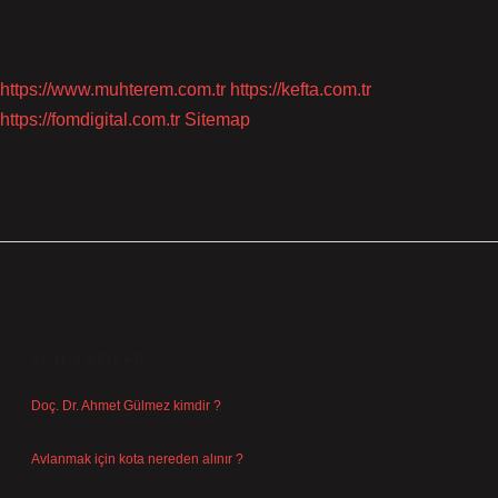
https://www.muhterem.com.tr
https://kefta.com.tr
https://fomdigital.com.tr
Sitemap
SIDEBAR
SON YAZILAR
Doç. Dr. Ahmet Gülmez kimdir ?
Ağustos 6, 2026
Avlanmak için kota nereden alınır ?
Ağustos 5, 2026