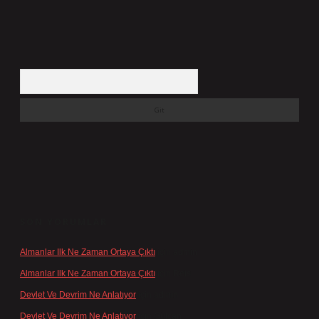
Arama
SON YORUMLAR
Almanlar Ilk Ne Zaman Ortaya Çıktı
için
admin
Almanlar Ilk Ne Zaman Ortaya Çıktı
için
Reis
Devlet Ve Devrim Ne Anlatıyor
için
admin
Devlet Ve Devrim Ne Anlatıyor
için
Gülcan