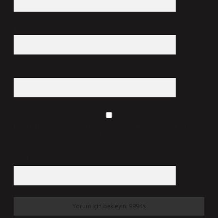
E-Posta*
Web Sitesi
Daha sonraki yorumlarımda kullanılması için adım, e-posta adresim ve
site adresim bu tarayıcıya kaydedilsin.
9 - 5 kaçtır?
*