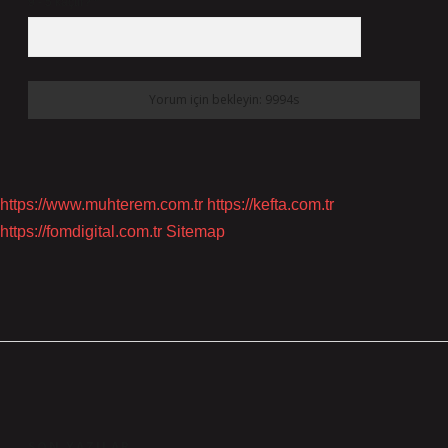
9 - 5 kaçtır?
*
https://www.muhterem.com.tr
https://kefta.com.tr
https://fomdigital.com.tr
Sitemap
SIDEBAR
SON YAZILAR