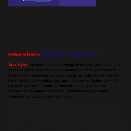
Reklam ve İletişim:
Skype: live:.cid.575569c608265c69
Yasal Uyarı:
Bu internet sitesi, herhangi bir marka, kurum veya şahıs
şirketi ile hiçbir bağlantısı bulunmamaktadır. Sitede yalnızca kendi
hazırladığımız makaleler paylaşılmaktadır. Burada yer alan içerikler
haber niteliği taşımamakta olup, gerçek kurum ve kişiler hakkında
paylaşım yapılmamaktadır. Gerçek kurum ve kişiler ile isim
benzerlikleri tamamen tesadüfidir. Sitemizdeki bilgiler taslak
halindedir ve tavsiye niteliği taşımazlar.
Sitemiz, 5651 Sayılı Kanun gereğince Bilgi Teknolojileri ve İletişim
Kurumu (BTK) tarafından onaylanmış bir Yer Sağlayıcı olarak hizmet
vermektedir. Bu nedenle, sitedeki içerikleri proaktif olarak denetleme
veya araştırma yükümlülüğümüz bulunmamaktadır. Ancak, üyelerimiz
yazdıkları içeriklerin sorumluluğunu taşımakta olup, siteye üye olarak bu