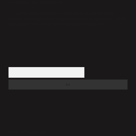
sorumluluğu kabul etmiş sayılırlar.
Hukuka ve yasal düzenlemelere aykırı olduğunu düşündüğünüz
içerikleri,
backlinkpanelicomtr@gmail.com
adresine bildirmeniz halinde,
ilgili içerikler yasal süre içerisinde sitemizden kaldırılacaktır.
Arama
SON YORUMLAR