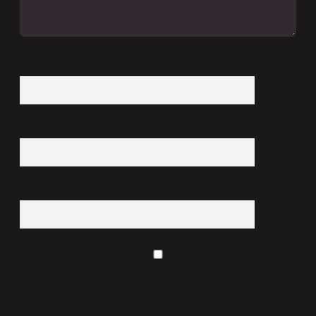
İsim*
E-Posta*
Web Sitesi
Daha sonraki yorumlarımda kullanılması için adım, e-posta adresim ve
site adresim bu tarayıcıya kaydedilsin.