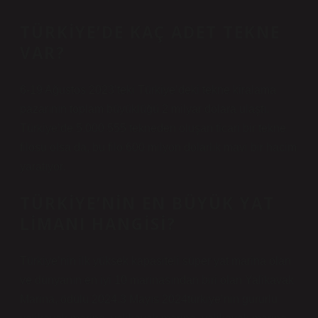
TÜRKIYE’DE KAÇ ADET TEKNE
VAR?
6-19 Ağustos 2023’teki Türkiye’deki tekne kiralama
pazarının toplam büyüklüğü 2 milyar dolara ulaştı.
Türkiye’de 5.000 555 tekneden oluşan ticari bir tekne
filosu olsa da, bu filo 600 milyon dolarlık mavi bir hacim
yaratıyor.
TÜRKIYE’NIN EN BÜYÜK YAT
LIMANI HANGISI?
Türkiye’nin ilk yüksek kapasiteli süper yat marina olan
ve dünyanın en iyi 10 marinasından biri olan Yalikavak
Marina, ödülü 2024.3 Mayıs 2024türkiye’nin gururlu