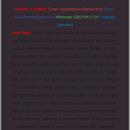
Reklam ve İletişim:
E-mail:
backlinkpaneli@gmail.com
Teams:
forumhizmeti@gmail.com
Whatsapp: 0262 606 0 726
Telegram:
@karabul
Yasal Uyarı:
Sitemiz, 5651 Sayılı Kanun gereğince Bilgi Teknolojileri
ve İletişim Kurumu (BTK) tarafından onaylanmış bir Yer Sağlayıcı
olarak hizmet vermektedir. Bu nedenle, sitedeki içerikleri proaktif
olarak denetleme veya araştırma yükümlülüğümüz bulunmamaktadır.
Ancak, üyelerimiz yazdıkları içeriklerin sorumluluğunu taşımakta olup,
siteye üye olarak bu sorumluluğu kabul etmiş sayılırlar. Bu internet
sitesi, herhangi bir marka, kurum veya şahıs şirketi ile hiçbir bağlantısı
bulunmamaktadır. Sitede yalnızca kendi hazırladığımız makaleler
paylaşılmaktadır. Burada yer alan içerikler haber niteliği taşımamakta
olup, gerçek kurum ve kişiler hakkında paylaşım yapılmamaktadır.
Gerçek kurum ve kişiler ile isim benzerlikleri tamamen tesadüfidir.
Sitemiz, kar amacı gütmeyen ve tamamen ücretsiz bir bilgi paylaşım
platformudur. Hukuka ve yasal düzenlemelere aykırı olduğunu