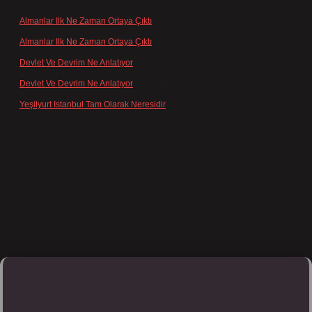
Almanlar Ilk Ne Zaman Ortaya Çıktı
için
admin
Almanlar Ilk Ne Zaman Ortaya Çıktı
için
Reis
Devlet Ve Devrim Ne Anlatıyor
için
admin
Devlet Ve Devrim Ne Anlatıyor
için
Gülcan
Yeşilyurt Istanbul Tam Olarak Neresidir
için
admin
ps://tulipbett.net/