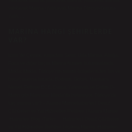
yalikavak marina, yalikavak marina, yalikavak marina,
yalikavak Marina ›Yalikavak Marina Türkiye-Gururu-
Yalik …
MARINA HANGI ŞEHIRLERDE
VAR?
İzmir’de Çeşme, Kuşadasi Setur, Urla Marina, Alioğa,
Foca ve diğer birçok Marina hizmeti bulunmaktadır.
Mukla: Mukla, Türkiye’nin turistik bölgelerinden biri ve
birçok marina burada. Bodrum, Gökek, Marmaris
Netsel, Fethiye ECE, Datça, Yaletavak ve Didim D-
Marin gibi Marinalar Mukla’da bulunuyor. Türkiye’de
kaç marina var? – Asmira Marinehaberler | Deniz
Çözümleri ve Yat Hizmetleri Rehberi | Asmira Marine
›Haberler› Blog ›Turkiy … Haberler | Deniz Çözümleri
ve Yat Hizmetleri Rehberi | Asmira Marine ›Haberler›