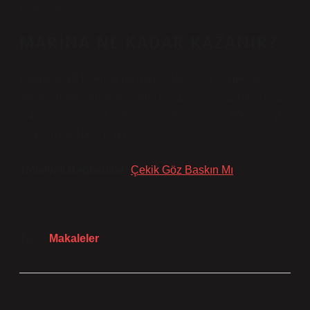
Blog ›Turkiy …
MARINA NE KADAR KAZANIR?
Element.NET verilerine göre; Marina işçisi mesleği,
deneyimden sonra ortalama 0 – 1 yıl için 22.100 ° C, 2
– 4 yıl boyunca 24.300 ° C, 5 – 9 yıl için 27.600 ° C, 10
yıl +için 29.100 ° C’dir.
Tavsiyeli Bağlantılar:
Çekik Göz Baskın Mı
Tarih:
Makaleler
Önceki Yazı