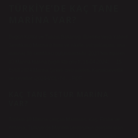
TÜRKIYE’DE KAÇ TANE
MARINA VAR?
Bugün Kültür ve Turizm Bakanlığı (İşletme veya Yatırım
Sertifikası) Marina (rıhtım ve iskele, yat yaklaşımı, ana
marina) 38 sertifikası bulunmaktadır. 2023’ten itibaren
83 Marina Marina (yigm.ktb.gov.tr, 16.04.2024; … 15
Eylül 2024 Marina Şirketi web siteleri. Konukseverlik
ve seyahat ›2024-VOL-7-I … PDF
KAÇ TANE SETUR MARINA
VAR?
Toplam 10 Marina çalışan Marmaris, Kaş, Finike ve
Antalya, Türkiye’de Marinm sektörünün gelişimi olan
en önemli marka | Desteklendi | LinkedInLinkedın