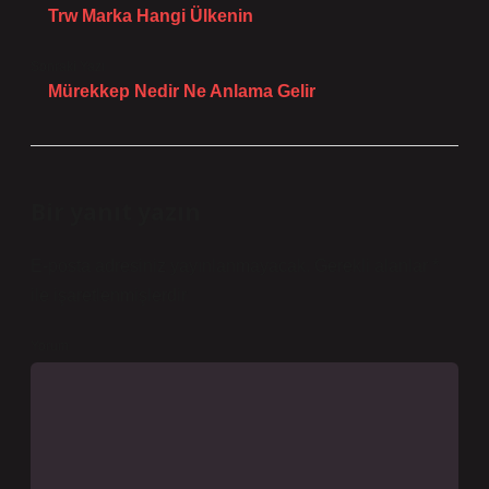
Trw Marka Hangi Ülkenin
Sonraki Yazı
Mürekkep Nedir Ne Anlama Gelir
Bir yanıt yazın
E-posta adresiniz yayınlanmayacak.
Gerekli alanlar
*
ile işaretlenmişlerdir
Yorum