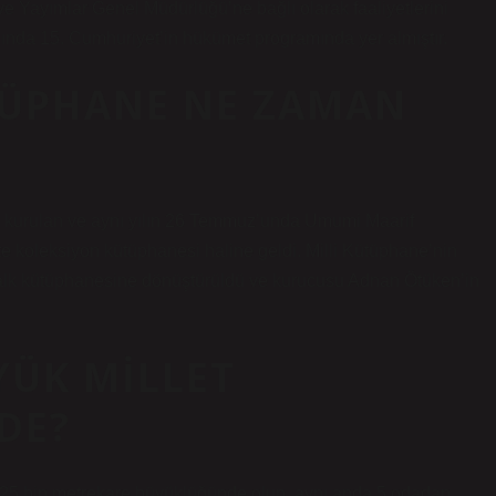
 Yayımlar Genel Müdürlüğü’ne bağlı olarak faaliyetlerini
lında 15. Cumhuriyet’in hükümet programında yer almıştır.
ÜTÜPHANE NE ZAMAN
 kurulan ve aynı yılın 26 Temmuz’unda Umumi Maarif
 koleksiyon kütüphanesi haline geldi. Milli Kütüphane’nin
 halk kütüphanesine dönüştürüldü ve kurucusu Adnan Ötüken’in
YÜK MILLET
DE?
25 bin metrekare büyüklüğünde olup, aynı anda 5 odadan