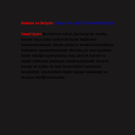
Reklam ve İletişim:
Skype: live:.cid.575569c608265c69
Yasal Uyarı:
Bu internet sitesi, herhangi bir marka,
kurum veya şahıs şirketi ile hiçbir bağlantısı
bulunmamaktadır. Sitede yalnızca kendi hazırladığımız
makaleler paylaşılmaktadır. Burada yer alan içerikler
haber niteliği taşımamakta olup, gerçek kurum ve
kişiler hakkında paylaşım yapılmamaktadır. Gerçek
kurum ve kişiler ile isim benzerlikleri tamamen
tesadüfidir. Sitemizdeki bilgiler taslak halindedir ve
tavsiye niteliği taşımazlar.
Sitemiz, 5651 Sayılı Kanun gereğince Bilgi Teknolojileri
ve İletişim Kurumu (BTK) tarafından onaylanmış bir Yer
Sağlayıcı olarak hizmet vermektedir. Bu nedenle, sitedeki
içerikleri proaktif olarak denetleme veya araştırma
yükümlülüğümüz bulunmamaktadır. Ancak, üyelerimiz
yazdıkları içeriklerin sorumluluğunu taşımakta olup, siteye
üye olarak bu sorumluluğu kabul etmiş sayılırlar.
Hukuka ve yasal düzenlemelere aykırı olduğunu