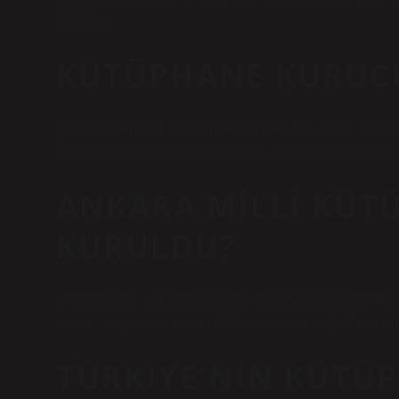
oluşuyor.
KÜTÜPHANE KURUCU
Dünyanın en eski kütüphanelerinden biri, MÖ 7. yüzyıl
Kütüphanesi’dir. Kütüphane adını kurucusu olan kraldan
ANKARA MILLÎ KÜT
KURULDU?
Her türlü yazılı ve görsel mirası korumak, tasnifleme
sorumluluğuna sahip olan Milli Kütüphane, 1946 yılınd
TÜRKIYE’NIN KÜTÜ