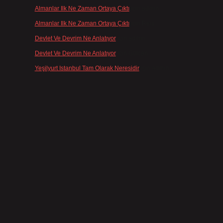
Almanlar Ilk Ne Zaman Ortaya Çıktı
için
admin
Almanlar Ilk Ne Zaman Ortaya Çıktı
için
Reis
Devlet Ve Devrim Ne Anlatıyor
için
admin
Devlet Ve Devrim Ne Anlatıyor
için
Gülcan
Yeşilyurt Istanbul Tam Olarak Neresidir
için
admin