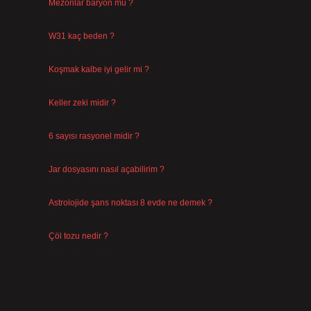
Mezonlar baryon mu ?
Temmuz 29, 2026
W31 kaç beden ?
Temmuz 29, 2026
Koşmak kalbe iyi gelir mi ?
Temmuz 27, 2026
Keller zeki midir ?
Temmuz 25, 2026
.
6 sayısı rasyonel midir ?
Temmuz 24, 2026
Jar dosyasını nasıl açabilirim ?
Temmuz 23, 2026
Astrolojide şans noktası 8 evde ne demek ?
Temmuz 21, 2026
Çöl tozu nedir ?
Temmuz 19, 2026