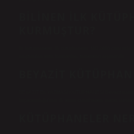
BILINEN ILK KÜTÜP
KURMUŞTUR?
İlk kütüphaneler. İlk kütüphaneler, MÖ 2600 civarında S
oluşturulan antik formlardaki tabletlerin arşivleridir.
BEYAZIT KÜTÜPHANE
BEYAZIT EL YAZMASI KÜTÜPHANESİ Beyazıt Kütüphan
İmparatorluğu’nun ilk resmi kütüphanesi olarak kurulm
KÜTÜPHANELER NER