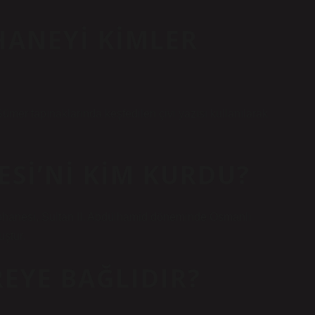
HANEYI KIMLER
ümer tapınaklarında keşfedilen çivi yazısı kullanılarak
SI’NI KIM KURDU?
esi, Sultan II. Abdülhamid döneminde Osmanlı
uştur.
EYE BAĞLIDIR?