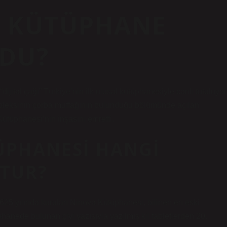
LK KÜTÜPHANE
LDU?
ijital çağı” Türkiye’nin ilk ulusal kütüphanesiyle canlı tutuluyor
mpleksinin çorba mutfağının bulunduğu bölümünde açılan
Kütüphanesi’nin inşasını emretti.
ÜPHANESI HANGI
TUR?
625 yılında kurulan Ninova Kütüphanesi, bilinen en eski
hanede bulunan çivi yazısıyla yazılmış kil tabletlerden 20.