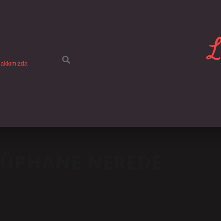
L
akkımızda
TÜPHANE NEREDE