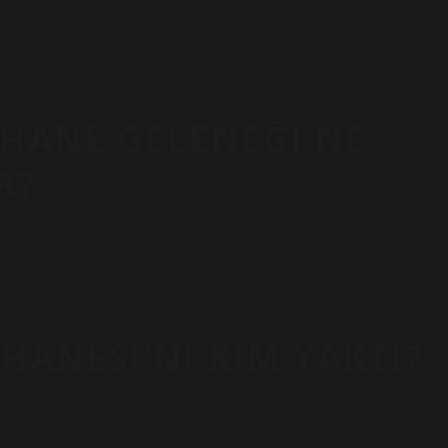
e dönüştüğü Karain Köyü’nde ve eşekli kütüphaneci olarak
rtaya atıldı.
PHANE GELENEĞI NE
R?
a ilk Türk beyliklerinin kurulmasıyla başladı. Osmanlı
de İznik’te kuruldu. Daha sonra Lala Şahin Paşa tarafından
HANESI’NI KIM YAKTI?
ne zarar verebileceği düşünüldüğünden Amr b. el-As tarafından