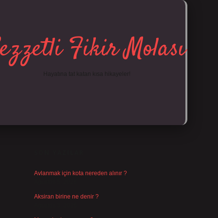
ezzetli Fikir Molası
Hayatına tat katan kısa hikayeler!
SIDEBAR
https://tulipb
SON YAZILAR
Avlanmak için kota nereden alınır ?
Ağustos 5, 2026
Aksiran birine ne denir ?
Ağustos 3, 2026