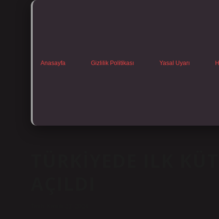
Anasayfa
Gizlilik Politikası
Yasal Uyarı
H
TÜRKIYEDE ILK KÜ
AÇILDI
Tarih: Kasım 23, 2024