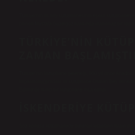
Türkiye’nin ilk köy kütüphanesinin eşekli kütüphaney
bilinen Mustafa Güzelgöz hakkında inanılmaz bir iddia o
TÜRKIYE’NIN KÜTÜ
ZAMAN BAŞLAMIŞTI
Türkiye’nin kütüphane geleneği, 900 yıl önce Anadolu’d
İmparatorluğu’ndaki ilk kütüphane Osman Bey dönemin
Edirne’de ikinci bir kütüphane inşa edildi.
İSKENDERIYE KÜTÜP
Söz konusu kütüphanede bulunan kitapların İslam dini
yakıldığı rivayet edilmektedir.