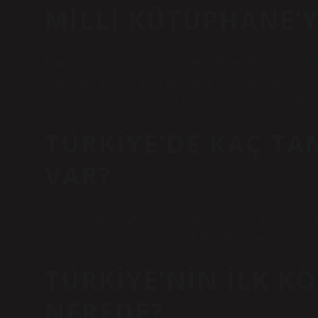
MILLI KÜTÜPHANE’Y
İzmir’in ünlü avukatlarından Hafız Rıfat Efendi’nin oğl
Refik Bey, aslında 1911’den önce Milli Kütüphane’nin ç
gazetesini kapattıktan sonra, 1910’un sonlarına doğru 
TÜRKIYE’DE KAÇ TA
VAR?
TÜİK Kurumsal. 2021 yılı itibarıyla Türkiye genelinde 
üniversite kütüphanesi ve 32.690 adet resmi ve yaygın
TÜRKIYE’NIN ILK K
NEREDE?