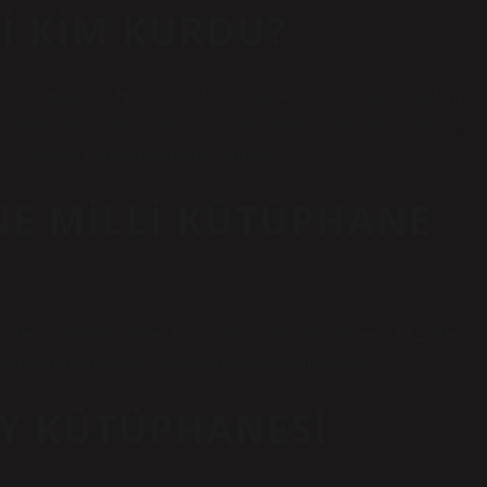
I KIM KURDU?
u, ünlü gazeteci Hüseyin Rıfat’ın ağabeyi olan Avukat İbrahim
ekirdeğini oluşturacak bazı çalışmalara başlamıştı. Bunları,
Sözler adlı eserinde kaleme almıştı.
NE MILLI KÜTÜPHANE
1 adet milli kütüphane, 1.252 adet halk kütüphanesi, 612 adet
 eğitim kurumlarına ait kütüphane bulunmaktadır.
ÖY KÜTÜPHANESI