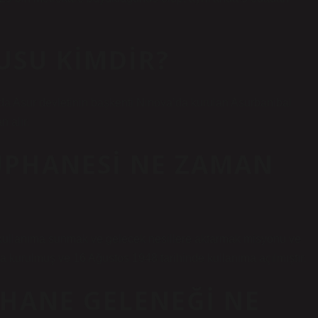
SU KIMDIR?
da Asur devletinin başkenti Ninova’da kurulan Asurbanibal
 alır.
ÜPHANESI NE ZAMAN
k, kullanıma sunmak ve gelecek nesillere aktarmak misyonu ve
a kurulmuş ve 16 Ağustos 1948 tarihinde kullanıma açılmıştır.
PHANE GELENEĞI NE