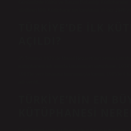
Günümüzde Kültür ve Turizm Bakanlığı Kütüphaneler ve
sürdüren Milli Kütüphane’nin kurulması ilk kez 1946 yı
TÜRKIYE’DE ILK K
AÇILDI?
25 Temmuz 1922’de Maarif Nezareti’nin zemin katında
Kütüphanesi adı altında kurumlaşan kütüphane, 1934’te
1983’te yeni binasına taşınmasıyla kurum, 1985’te il
adı verildi.
TÜRKIYE’NIN EN BÜ
KÜTÜPHANESI NERE
Cumhurbaşkanlığı Külliyesi’nde bulunan kütüphane, 1