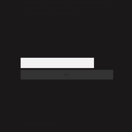
düşündüğünüz içerikleri,
backlinkpanelicomtr@gmail.com
adresine bildirmeniz halinde, ilgili içerikler yasal süre
içerisinde sitemizden kaldırılacaktır.
Arama
SON YORUMLAR