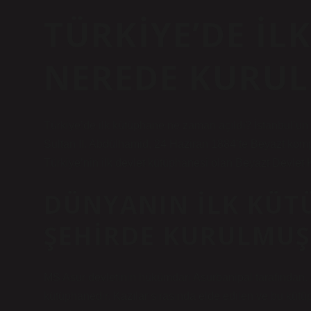
TÜRKIYE’DE I
NEREDE KURU
Türkiye’de ilk kütüphane ne zaman açıldı? İstanbul’un “d
Sultan II. Abdülhamid, 24 Haziran 1884’te Beyazt ko
Türkiye’nin ilk devlet kütüphanesi olan Beyazt Devlet 
DÜNYANIN ILK KÜT
ŞEHIRDE KURULMUŞ
MS Asur devletinin hükümdarı Asurbanipal tarafından. 
kütüphanedir. Kazılar sırasında elde edilen ve bu kütüp