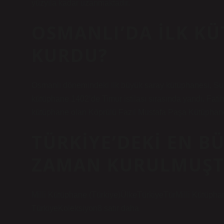
yüzyıla kadar uzanmaktadır.
OSMANLI’DA ILK K
KURDU?
Osmanlı dönemindeki ilk büyük saray kütüphanesi, Su
kütüphane 1402’de Timur istilası sırasında yandı. Fat
kütüphane olan Köprülü Fazıl Mustafa Paşa Kütüphane
TÜRKIYE’DEKI EN B
ZAMAN KURULMUŞT
Milli Kütüphane (Türkiye)ÜlkeTürkiyeTürMilli Kütüph
TürkiyeKoleksiyon8 satır daha