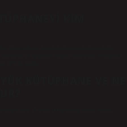
ÜTÜPHANEYI KIM
ltan Orhan’ın Bursa’da kurduğu zengin kütüphaneydi. Bu
ih döneminde 14 kütüphane kuruldu. İstanbul’daki ilk bağımsız
si 1678’de kuruldu.
ÜYÜK KÜTÜPHANE VE NE
UR?
aneKuruluş tarihi 15 Nisan 1946)KonumÇankaya, Ankara,