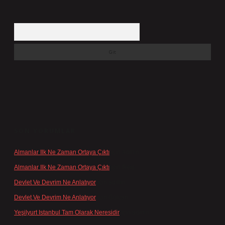
Arama
SON YORUMLAR
Almanlar Ilk Ne Zaman Ortaya Çıktı
için
admin
Almanlar Ilk Ne Zaman Ortaya Çıktı
için
Reis
Devlet Ve Devrim Ne Anlatıyor
için
admin
Devlet Ve Devrim Ne Anlatıyor
için
Gülcan
Yeşilyurt Istanbul Tam Olarak Neresidir
için
admin