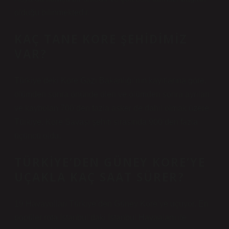
olduğu bilinmektedir.
KAÇ TANE KORE ŞEHIDIMIZ
VAR?
Türkiye’deki Kore Gazi Bakanlığı’nın kayıtlarına göre,
ölümden sonra önünde ölen ve ölümden sonra ayrılan
ve kaybolan 700’den fazla asker de dahil olmak üzere
Türkiye, Kore Savaşı şehiti sırasında 900’den fazla
üçüncü oldu.
TÜRKIYE’DEN GÜNEY KORE’YE
UÇAKLA KAÇ SAAT SÜRER?
19 Havayolları Türkiye’den Güney Kore’ye uçuyor. En
popüler rota İstanbul’daki İstanbul Havaalanı ile