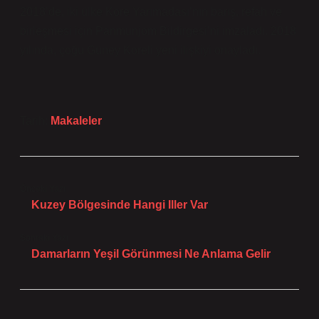
2018’de, iki ülke Kore Yarımadası’nın barış, refah ve
birleşmesi için Panmunjom Bildirgesi’ni imzaladı. 2018
yılında, çoğu Güney Koreli yeni ilişkiyi onayladı.
Tarih:
Makaleler
Önceki Yazı
Kuzey Bölgesinde Hangi Iller Var
Sonraki Yazı
Damarların Yeşil Görünmesi Ne Anlama Gelir