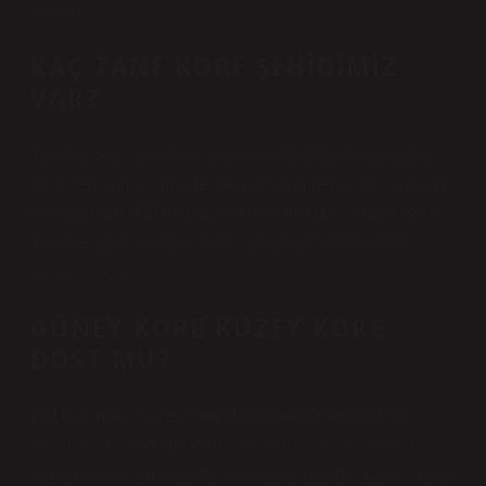
ülkedir.
KAÇ TANE KORE ŞEHIDIMIZ
VAR?
Türkiye’deki Kore Gazi Bakanlığı’nın kayıtlarına göre,
ölümden sonra önünde ölen ve ölümden sonra ayrılan
ve kaybolan 700’den fazla asker de dahil olmak üzere
Türkiye, Kore Savaşı şehiti sırasında 900’den fazla
üçüncü oldu.
GÜNEY KORE KUZEY KORE
DOST MU?
2018 yılında, Kuzey Kore 2018’deki Olimpiyat Kış
Oyunları’nın katılımından başlayarak, ilişki büyük bir
diplomatik atılım kaydetti ve önemli ölçüde ısındı. Nisan