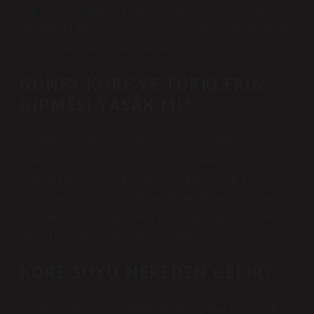
bilgilerin yayılmasıyla ilgili endişeler” söz konusu
olduğunda Facebook, YouTube, Twitter ve Güney Kore
web sitelerini engellemeye başladı.
GÜNEY KORE’YE TÜRKLERIN
GIRMESI YASAK MI?
Diplomatik, özel ve hizmet geçişlerinin Türk
vatandaşları 90 güne kadar kalış süreleri için vizeden
kurtulmaktadır. Covid-19 salgını bağlamında alınan
önlemlerin bir parçası olarak, Güney Kore, 13 Nisan
2020’den beri ülkemiz de dahil olmak üzere 90 ülke
için vize kurtuluşunu ortaya çıkarmıştır.
KORE SOYU NEREDEN GELIR?
Koreliler Kore ve Güneybatı kökenli Doğu Asya etnik