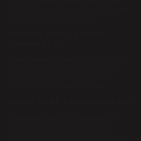
Seul’deki Uluslararası Havaalanı Incheon arasında.
Ortalama olarak, bu uçuşun tek yönü 14 saat 41 dakika
sürer ve dönüş uçuş biletinin ücreti 35’tir.
TÜRKIYE HANGI KOREYE
YARDIM ETTI?
Birleşmiş Milletler daha sonra barışı koruma kararı aldı.
Birleşmiş Milletler üye ülkelerden Güney Kore’ye
yardım etmelerini istedi. Bu karara göre Torkiye,
Kore’ye 5.000 kişilik bir kara silahı gönderdi.
GÜNEY KORE TÜRKIYE’DEN MI?
Resmi adı olan Güney Kore, Doğu Asya’da Doğu
Asya’daki Kore Yarımadası’nın güney kesimini
oluşturan ve Kuzey Kore ile kara sınırını paylaşan bir