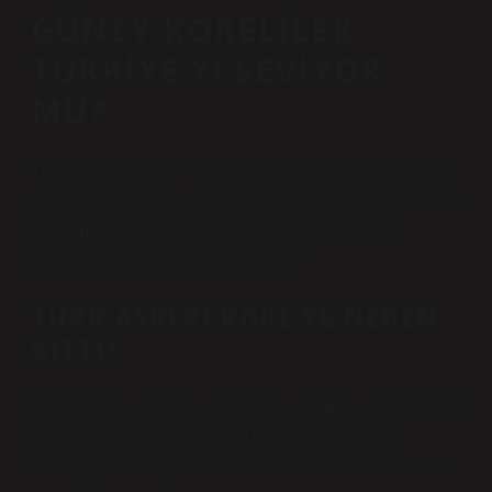
GÜNEY KORELILER
TÜRKIYE’YI SEVIYOR
MU?
Türkleri seviyorlar – Güney Kore Türkiye’yi çok seviyor
ve bu aşk karşılıklı. Kore Savaşı’ndaki Türk askerlerinin
kahramanlığı hala hatırlanıyor ve bu bağ iki ülke
arasında güçlü bir dostluk yaratıyor.
TÜRK ASKERI KORE’YE NEDEN
GITTI?
Kararın bir parçası olarak Türkiye, 30 Haziran 1950’den
itibaren Türk Büyük Ulusal Meclisi’nin kararında
Kore’ye asker gönderdi. Mevcut hükümet politikasına