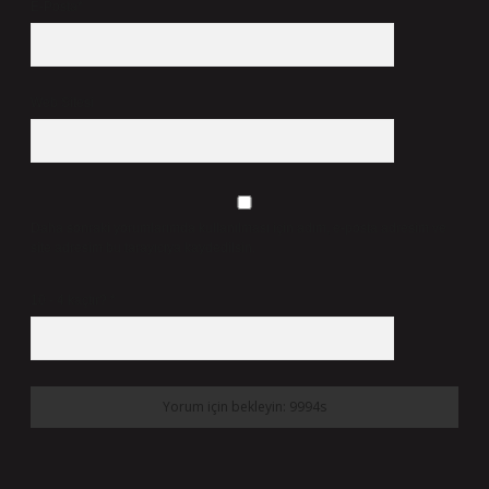
E-Posta*
Web Sitesi
Daha sonraki yorumlarımda kullanılması için adım, e-posta adresim ve
site adresim bu tarayıcıya kaydedilsin.
10 - 4 kaçtır?
*