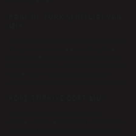
yönelik Rus tehdidi.
KORE’DE TÜRK ŞEHITLIĞI VAR
MI?
Türk şehitliği, Kore Savaşı sırasında hayatını kaybeden
Türk askerlerinin anısına neden olan Güney Kore
Busan şehrinde önemli bir şehitliktir. Kore Savaşı’na
katılan ve kendisini Kore özgürlüğü için savaşan Türk
askerlerinin anısına adayan bu şehitlik, iki ülke
arasındaki dostluğu ve dayanışmayı sembolize ediyor.
KORE TÜRKIYE DOST MU?
Torkiye Cumhuriyeti ve Kore Cumhuriyeti de
uluslararası örgütlerde, özellikle BM ve G20’de birlikte.
İki ülkenin 2013 yılında oluşturulan marka ile birlikte