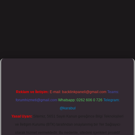
lipbett.net/
Reklam ve İletişim:
E-mail:
backlinkpaneli@gmail.com
Teams:
forumhizmeti@gmail.com
Whatsapp: 0262 606 0 726
Telegram:
@karabul
Yasal Uyarı:
Sitemiz, 5651 Sayılı Kanun gereğince Bilgi Teknolojileri
ve İletişim Kurumu (BTK) tarafından onaylanmış bir Yer Sağlayıcı
olarak hizmet vermektedir. Bu nedenle, sitedeki içerikleri proaktif