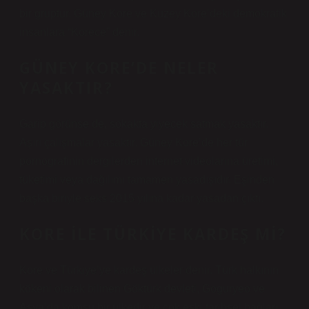
bir gruptur. Güney Kore ve Kuzey Kore’deki demokratik
insanlara “Korece” denir.
GÜNEY KORE’DE NELER
YASAKTIR?
Garip görünse de, sokakta yiyecek satmak yasaktır.
Aşırı çalışmalar yasaktır. Güney Kore’de her tür
pornografinin dergilerden internet videolarına üretimi,
tüketimi veya dağılımı tamamen yasadışıdır. Eşinden
başka biriyle seks 2015 yılına kadar yasadan çıktı.
KORE ILE TÜRKIYE KARDEŞ MI?
Kore ve Türkiye’ye kardeş ülkeler denir. Türk halkının
kökeni olarak bilinen Göktürk devleti, Goguryeo ve
Asya’da komşu bir ülkedir ve çok eski tarihsel bağları