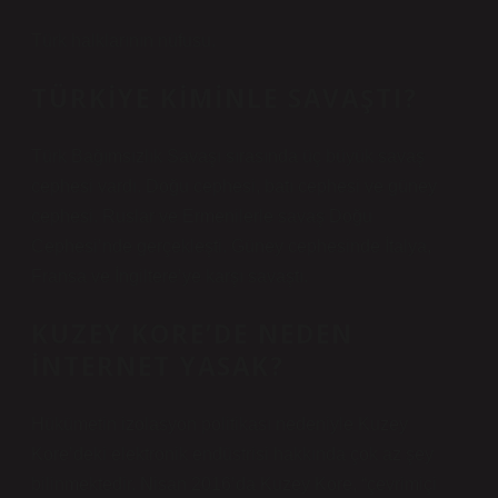
Türk halklarının nüfusu.
TÜRKIYE KIMINLE SAVAŞTI?
Türk Bağımsızlık Savaşı sırasında üç büyük savaş
cephesi vardı. Doğu cephesi, batı cephesi ve güney
cephesi. Ruslar ve Ermenilerle savaş Doğu
Cephesi’nde gerçekleşti. Güney cephesinde İtalya,
Fransa ve İngiltere’ye karşı savaştı.
KUZEY KORE’DE NEDEN
INTERNET YASAK?
Hükümetin izolasyon politikası nedeniyle Kuzey
Kore’deki elektronik endüstrisi hakkında çok az şey
bilinmektedir. Nisan 2016’da Kuzey Kore, “çevrimiçi