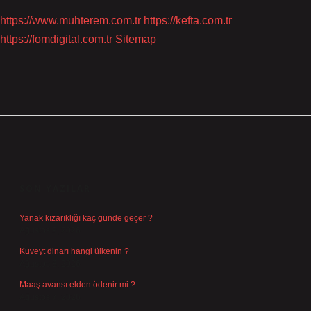
https://www.muhterem.com.tr
https://kefta.com.tr
https://fomdigital.com.tr
Sitemap
SIDEBAR
SON YAZILAR
Yanak kızarıklığı kaç günde geçer ?
Ağustos 9, 2026
Kuveyt dinarı hangi ülkenin ?
Ağustos 8, 2026
Maaş avansı elden ödenir mi ?
Ağustos 7, 2026