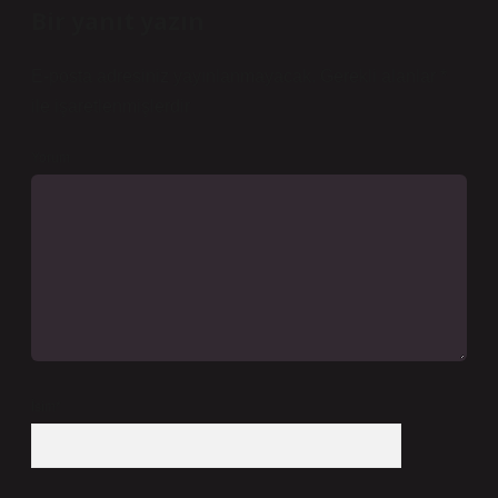
Bir yanıt yazın
E-posta adresiniz yayınlanmayacak.
Gerekli alanlar
*
ile işaretlenmişlerdir
Yorum
İsim*