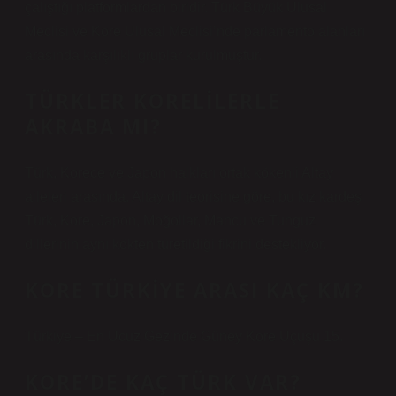
çalıştığı platformlardan biridir. Türk Büyük Ulusal
Meclisi ve Kore Ulusal Meclisi’nde parlamento alanları
arasında karşılıklı gruplar kurulmuştur.
TÜRKLER KORELILERLE
AKRABA MI?
Türk, Korece ve Japon halkları ortak kökenli Altay
aileleri arasında. Altay dil teorisine göre, bu kız kardeş
Türk, Kore, Japon, Moğollar, Mancu ve Tunguz
dillerinin aynı kökten türetildiği fikrini destekliyor.
KORE TÜRKIYE ARASI KAÇ KM?
Türkiye – En Ucuz Gezinde Güney Kore Uçuşu 15.
KORE’DE KAÇ TÜRK VAR?