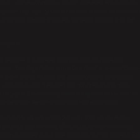
kları, yetki ve sorumluluk ilişkilerini ifade eder. Ancak, burada
işlevsel değil, aynı zamanda toplumsal cinsiyet, ırk, etnik köke
i, bir kişinin işyerindeki konumu, toplumsal yapıdaki yerini de
sizlikler
 işe gitmek için evimden çıktığımda toplu taşımada farklı
emliyorum. Burada gördüğüm bir manzara dikkatimi çekiyor: Erkekle
i yerleri alırken, kadınlar arka sıralara oturuyor ya da ayakta
gi pozisyonların tercih edileceği gibi görünmeyen ama güçlü
da da geçerli. Erkeklerin çoğunlukta olduğu sektörlerde, kadınlar
kekler yüksek mevkileri daha kolay elde edebiliyorlar.
isyonlarında yer alması hâlâ çok nadir. 2023 verilerine göre,
0 civarında, ama erkeklerin hâkim olduğu sektörlerde bu oran
lumsal cinsiyet eşitsizliğiyle doğrudan ilişkilidir. Bir kadın, Rw