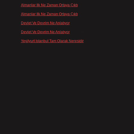
Almanlar Ilk Ne Zaman Ortaya Çıktı
için
admin
Almanlar Ilk Ne Zaman Ortaya Çıktı
için
Reis
Devlet Ve Devrim Ne Anlatıyor
için
admin
Devlet Ve Devrim Ne Anlatıyor
için
Gülcan
Yeşilyurt Istanbul Tam Olarak Neresidir
için
admin
t