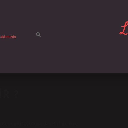
L
akkımızda
IR ?
 Sosyal Adalet Açısından Bir İnceleme