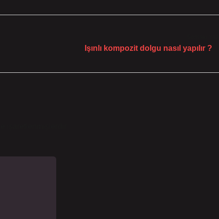
Sonraki Yaz
Işınlı kompozit dolgu nasıl yapılır ?
le işaretlenmişlerdir