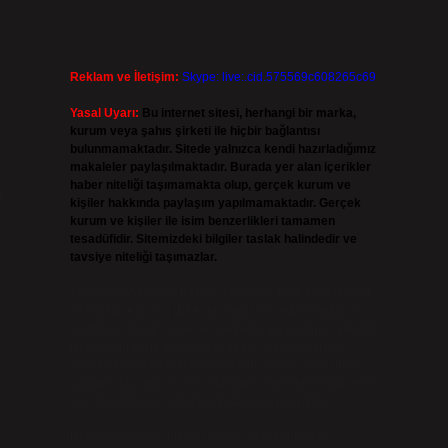
Reklam ve İletişim:
Skype: live:.cid.575569c608265c69
Yasal Uyarı:
Bu internet sitesi, herhangi bir marka,
kurum veya şahıs şirketi ile hiçbir bağlantısı
bulunmamaktadır. Sitede yalnızca kendi hazırladığımız
makaleler paylaşılmaktadır. Burada yer alan içerikler
haber niteliği taşımamakta olup, gerçek kurum ve
n
kişiler hakkında paylaşım yapılmamaktadır. Gerçek
kurum ve kişiler ile isim benzerlikleri tamamen
tesadüfidir. Sitemizdeki bilgiler taslak halindedir ve
tavsiye niteliği taşımazlar.
Sitemiz, 5651 Sayılı Kanun gereğince Bilgi Teknolojileri
ve İletişim Kurumu (BTK) tarafından onaylanmış bir Yer
Sağlayıcı olarak hizmet vermektedir. Bu nedenle, sitedeki
içerikleri proaktif olarak denetleme veya araştırma
yükümlülüğümüz bulunmamaktadır. Ancak, üyelerimiz
yazdıkları içeriklerin sorumluluğunu taşımakta olup, siteye
üye olarak bu sorumluluğu kabul etmiş sayılırlar.
Hukuka ve yasal düzenlemelere aykırı olduğunu