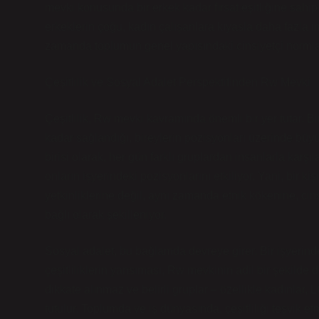
mevki konusunda bir erkek kadar fırsat eşitliğine sahi
erkeklerin çoğu, kadın çalışanlara kıyasla daha fazla i
zamanda toplumun genel yapısındaki cinsiyetçi normlar
Çeşitlilik ve Sosyal Adalet Perspektifinden Rw Mevki
Çeşitlilik, Rw mevki kavramında önemli bir yer tutar. Bi
kadar sağlandığı, bireylerin pozisyonları üzerinde büyük 
birisi olarak, her gün farklı gruplardan insanlarla karşı
onların işyerindeki pozisyonlarını etkiliyor. Yani, bir 
yetkinliklerine değil, aynı zamanda etnik kökenine, cin
bağlı olarak şekilleniyor.
Sosyal adalet, bu bağlamda devreye girer. Bir işyerinde
çeşitliliklerin yansıması, Rw mevkinin adil bir şekilde d
dikkate alınmaz ve belirli gruplar – özellikle kadınlar
tutulur. Toplumda ve iş dünyasında, çeşitliliği teşvik e