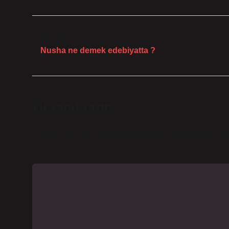
Önceki Yazı
Nusha ne demek edebiyatta ?
Bir yanıt yazın
E-posta adresiniz yayınlanmayacak.
Gerekli alanlar
*
i
Yorum