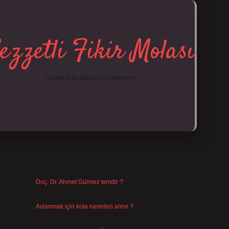
ezzetli Fikir Molası
Hayatına tat katan kısa hikayeler!
SIDEBAR
https://tuli
SON YAZILAR
Doç. Dr. Ahmet Gülmez kimdir ?
Ağustos 6, 2026
Avlanmak için kota nereden alınır ?
Ağustos 5, 2026