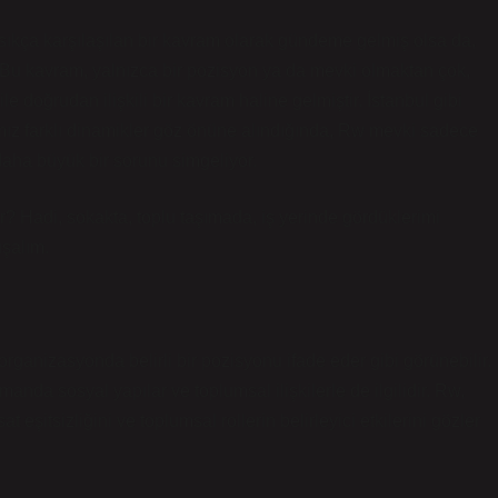
a sıkça karşılaşılan bir kavram olarak gündeme gelmiş olsa da,
. Bu kavram, yalnızca bir pozisyon ya da mevki olmaktan çok,
 ile doğrudan ilişkili bir kavram haline gelmiştir. İstanbul gibi
ımız farklı dinamikler göz önüne alındığında, Rw mevki sadece
daha büyük bir sorunu simgeliyor.
 Hadi, sokakta, toplu taşımada, iş yerinde gördüklerimi
ışalım.
a organizasyonda belirli bir pozisyonu ifade eder gibi görünebilir.
da sosyal yapılar ve toplumsal ilişkilerle de ilgilidir. Rw,
sat eşitsizliğini ve toplumsal rollerin belirleyici etkilerini gözler