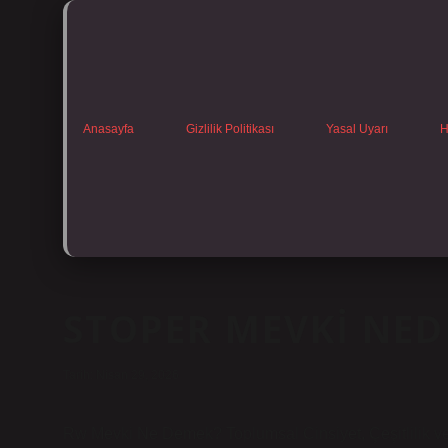
Anasayfa
Gizlilik Politikası
Yasal Uyarı
H
STOPER MEVKI NED
Tarih: Nisan 29, 2026
Rw Mevki Ne Demek? Toplumsal Cinsiyet, Çeşitlilik ve