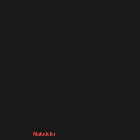
Sonuç: Rw Mevki ve Toplumsal Dönüşüm
Rw mevki, yalnızca bir işyerindeki konum değil, toplumdak
Çeşitli toplumsal kimliklere sahip bireyler için Rw me
haline gelir. Cinsiyet, etnik köken, yaş ve diğer kimlikl
eşitsizliği ve çeşitliliğin eksikliği gibi faktörler bu 
mümkündür.
Sosyal adalet ve eşit fırsatlar sağlandığında, Rw mevki k
Ancak bu, sadece kurumların değil, toplumsal yapının
işyerindeki uygulamalara kadar, toplumsal cinsiyet eşit
eşitsizliğin simgesine dönüşmeye devam edecektir.
Tarih:
Makaleler