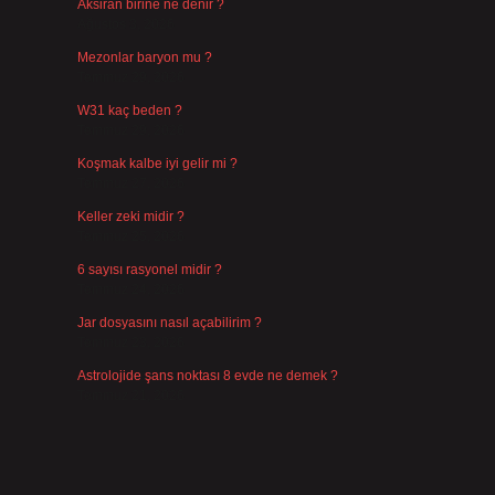
Aksiran birine ne denir ?
Ağustos 3, 2026
Mezonlar baryon mu ?
Temmuz 29, 2026
W31 kaç beden ?
Temmuz 29, 2026
Koşmak kalbe iyi gelir mi ?
Temmuz 27, 2026
Keller zeki midir ?
Temmuz 25, 2026
6 sayısı rasyonel midir ?
Temmuz 24, 2026
Jar dosyasını nasıl açabilirim ?
Temmuz 23, 2026
Astrolojide şans noktası 8 evde ne demek ?
Temmuz 21, 2026