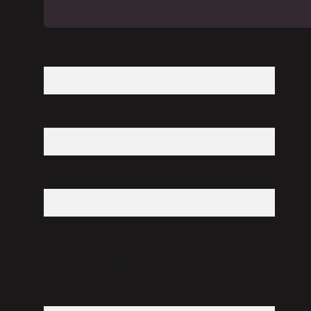
İsim*
E-Posta*
Web Sitesi
Daha sonraki yorumlarımda kullanılması için adım, e-posta adresim ve s
6 + 2 kaçtır?
*