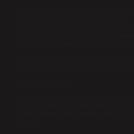
“Rw mevki” terimi, son yıllarda özellikle iş dünyasınd
toplumsal yapılar içinde derinlemesine bir anlam taşır
toplumsal cinsiyet eşitsizliği, çeşitlilik ve sosyal adalet
büyük bir şehirde, günlük yaşamda sürekli karşılaştığ
işyerinde değil, toplumsal ve kültürel düzeyde de çok 
Peki, Rw mevki ne demek ve neden bu kadar önemlidir?
örnekler üzerinden tartışarak bu kavramı anlamaya çal
Rw Mevki: Kısaca Tanım
İlk bakışta “Rw mevki” terimi, belirli bir işyerinde ya d
Ancak bu kavram, sadece iş dünyasında değil, aynı zaman
özellikle bireylerin çalışma hayatındaki eşitsizlikleri, fır
önüne serer.