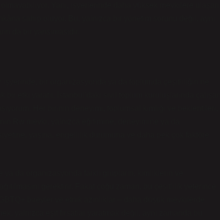
p olmayabiliyor. Yani, işyerlerinde daha yüksek mevkilere ulaşan
mkâna sahip oluyor. Bu, yalnızca bir yönetim sorunu değil, aynı
ın da bir yansımasıdır.
r işyerinde, bir organizasyonda ya da toplumda çeşitliliğin ne
bir etki yaratır. İstanbul’daki sivil toplum kuruluşlarında çalışa
laşıyorum. Her birinin deneyimi, toplumsal kimliği ve beklentileri,
kişinin Rw mevki, yalnızca eğitimine, deneyimine ya da
siyetine, yaşına, engellilik durumuna ve daha pek çok faktöre
 ya da organizasyonda farklı grupların, kimliklerin ve
ağıtılmasını gerektirir. Fakat çoğu zaman, bu çeşitlilik yeterince
, LGBTQ+ bireyler ve etnik azınlıklar – daha düşük mevkilerde
tmek, yalnızca eşit fırsatlar yaratmak değil, aynı zamanda bu