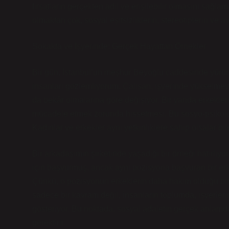
fırsatların gerçekten adil ve erişilebilir olmasını sağ
olmaktan çok, sosyal eşitsizliklerin, stereotiplerin ve a
Sokakta ve İşyerinde: Gerçek Hayattan Örnekler
Bir gün, İstanbul’un meşhur Beyoğlu caddesinde yürü
insanları gözlemliyorum: Çalışan, işyerinde yükselmeyi 
da bekâr olmalarına göre değişiyor. Bir yanda erkekleri
mücadele etmek zorunda hissetmesi. Bu sosyo-psikoloj
Kadınlar ve erkekler aynı yetkinliklere sahip olsalar bi
Bir arkadaşımın şirketinde yaşadığı bir örneği hatırlıyor
için başvurmuş, ancak aynı pozisyona başvuran bir erk
Çünkü, o pozisyonun erkeklerin daha hakim olduğu bir
sadece bir kavram değil, insanların toplumda, işyerleri
gösteriyor. Bu noktada, sosyal adaletin gerçek anlamda 
gerektirir.