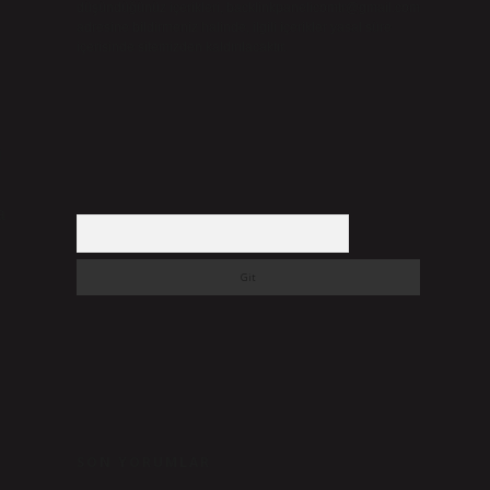
düşündüğünüz içerikleri,
backlinkpanelicomtr@gmail.com
adresine bildirmeniz halinde, ilgili içerikler yasal süre
içerisinde sitemizden kaldırılacaktır.
i
a
Arama
SON YORUMLAR