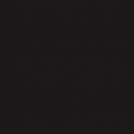
Rw mevki, genellikle çalışanlar arasındaki hiyerarşik far
önemli olan, bu pozisyonların yalnızca ekonomik ya da 
ve diğer toplumsal kimliklere göre şekillenmesidir. Yan
belirler.
Toplumsal Cinsiyet ve Rw Mevki: İşyerinde Görülen Eşit
İstanbul’un en kalabalık mahallelerinden birinde, sabah
tiplerden insanların karışık bir şekilde gittiğini gözl
genellikle otobüslerin ya da metrobüslerin ön tarafındak
kalıyor. Toplumsal cinsiyetin, nerede oturulacağı, han
etkilerle şekillenen bir yönü var. Aynı şey iş dünyasın
“Rw mevki”nin daha düşük seviyelerinde yer alırken, er
Özellikle Türkiye’de, kadınların üst düzey yönetici poz
kadınların yönetici pozisyonlarında yer alma oranı %3
%70’e çıkabiliyor. İşte bu noktada Rw mevki kavramı, top