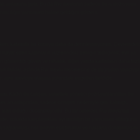
lamak anlamına gelir. Bu da Rw mevkinin sadece bir iş pozisyonu
yrımcılığın yansıması haline geldiğini gösterir.
rken, kafamda bu konuyu daha da derinleştiriyorum. Çevremdek
hayal eden kadınların yüzlerindeki belirgin tedirginlik, evli ya
n gösterdiği güven ve rahatlık, diğer yanda kadınların daha fazl
ik farklar, aslında Rw mevki meselesine de doğrudan yansıyor.
le, aynı mevkiye ulaşma yolundaki engelleri farklıdır.
um. Kadın bir çalışan, şirketteki yönetici pozisyonlarından biri
ek arkadaşından, sadece cinsiyeti nedeniyle geri kalmıştı.
 alan olduğu düşünülüyordu. Bu tür örnekler, Rw mevki’nin
nde, sokakta karşılaştıkları ayrımcılığın bir yansıması olduğunu
sağlanması, her bireyin eşit fırsatlar ve haklarla donatılmasını