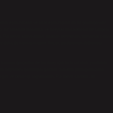
i eşitsizliklerin ve fırsat eşitsizliğinin de bir göstergesidir.
vki, bir anlamda toplumsal ve bireysel mücadelenin bir simgesi
er, Rw mevki konusundaki fırsatları belirlerken, toplumsal cinsiye
durumu daha da karmaşıklaştırır. Ancak, bu durumun değişmesi
avramı gerçekten de her birey için bir fırsat alanı yaratabilir.
 da değişmesi gerektiğini gösterir. Sokakta gördüğümüzden
liğini ve çeşitliliği sağlamadan, Rw mevki kavramı, bir