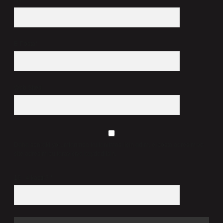
İsim*
E-Posta*
Web Sitesi
Daha sonraki yorumlarımda kullanılması için adım, e-posta adresim ve
site adresim bu tarayıcıya kaydedilsin.
10 - 4 kaçtır?
*