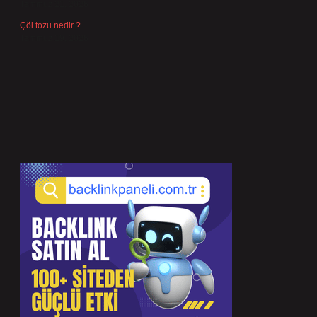
Temmuz 21, 2026
Çöl tozu nedir ?
Temmuz 19, 2026