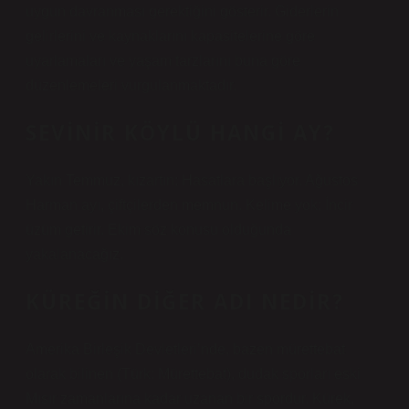
uygun davranması gerektiğini gösterir. Giderlerin
gelirlerini ve kaynaklarını kapasitelerine göre
uyarlamaları ve yaşam tarzlarını buna göre
düzenlemeleri vurgulanmaktadır.
SEVINIR KÖYLÜ HANGI AY?
Yakın Temmuz, kızartın; Hasatlara başlıyor. Ağustos
Harman ayı, çiftçilerden memnun. Kelime yok; İncir
üzüm getirir. Ekim söz konusu olduğunda
yakalanacağız.
KÜREĞIN DIĞER ADI NEDIR?
Amerika Birleşik Devletleri’nde, bazen mürettebat
olarak bilinen (Türk: Mürettebat), dudak sporları eski
Mısır zamanlarına kadar uzanan bir spordur. Kürek,