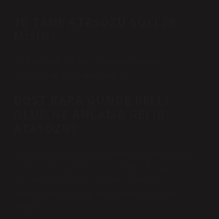
10 TANE ATASÖZÜ SÖYLER
MISIN?
Bu makalede, toplam 10 anlam ve alfabetik sırayla
sizin için sözleri bir araya getirdik.
DOST KARA GÜNDE BELLI
OLUR NE ANLAMA GELIR
ATASÖZÜ?
“İyi dostça siyah, bir kişinin gerçek arkadaşlarını zor
zamanlarda tanıyabileceğini söylüyor. Bu söz,
dostluğun gerçek değerinin zor zamanlarda
desteklerinin sunulmasından belirgin olduğunu
vurgular.