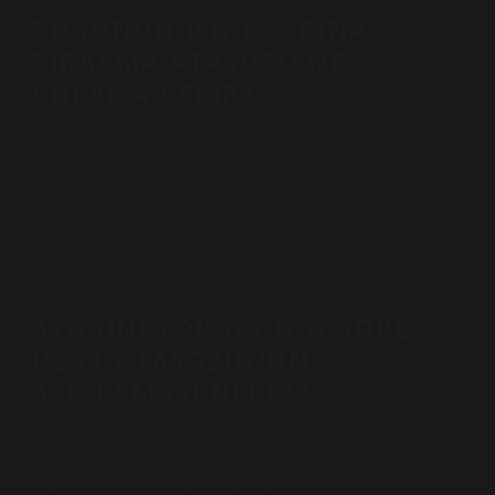
BUGÜNÜN IŞINI YARINA
BIRAKMA ATASÖZÜ NE
ANLAMA GELIR?
Bu atasözleri arasında bugünün işini yarına kadar
bırakmak için önemli bir yeri var. Söz, bugünün işini
yarın bırakmak ne anlama geliyor? Yarın başka bir ve
daha önemli olabilir. Bu nedenle, bugün olacak emir,
gelecekte biriken işle ilgili sorunların sorununu önler.
AYAĞINI YORGANINA GÖRE
UZAT ATASÖZÜNÜN
AÇIKLAMASI NEDIR?
Bir kişinin finansal durumlarına veya olasılıklarına
uygun davranması gerektiğini gösterir. Giderlerin