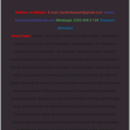
Reklam ve İletişim:
E-mail:
backlinkpaneli@gmail.com
Teams:
forumhizmeti@gmail.com
Whatsapp: 0262 606 0 726
Telegram:
@karabul
Yasal Uyarı:
Sitemiz, 5651 Sayılı Kanun gereğince Bilgi Teknolojileri
ve İletişim Kurumu (BTK) tarafından onaylanmış bir Yer Sağlayıcı
olarak hizmet vermektedir. Bu nedenle, sitedeki içerikleri proaktif
olarak denetleme veya araştırma yükümlülüğümüz bulunmamaktadır.
Ancak, üyelerimiz yazdıkları içeriklerin sorumluluğunu taşımakta olup,
siteye üye olarak bu sorumluluğu kabul etmiş sayılırlar. Bu internet
sitesi, herhangi bir marka, kurum veya şahıs şirketi ile hiçbir bağlantısı
bulunmamaktadır. Sitede yalnızca kendi hazırladığımız makaleler
paylaşılmaktadır. Burada yer alan içerikler haber niteliği taşımamakta
olup, gerçek kurum ve kişiler hakkında paylaşım yapılmamaktadır.
Gerçek kurum ve kişiler ile isim benzerlikleri tamamen tesadüfidir.
Sitemiz, kar amacı gütmeyen ve tamamen ücretsiz bir bilgi paylaşım