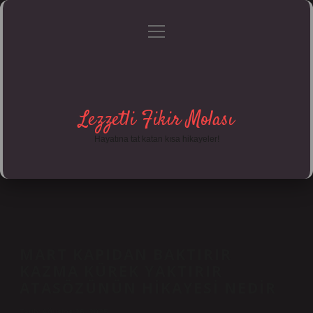
menüyü
Anasayfa
Gizlilik Politikası
Yasal Uyarı
aç
Hakkımızda
Lezzetli Fikir Molası
Hayatına tat katan kısa hikayeler!
MART KAPIDAN BAKTIRIR
KAZMA KÜREK YAKTIRIR
ATASÖZÜNÜN HIKAYESI NEDIR
Tarih: Ağustos 26, 2025