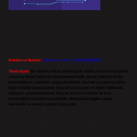
Reklam ve İletişim:
Skype: live:.cid.575569c608265c69
Yasal Uyarı:
Bu internet sitesi, herhangi bir marka, kurum veya şahıs
şirketi ile hiçbir bağlantısı bulunmamaktadır. Sitede yalnızca kendi
hazırladığımız makaleler paylaşılmaktadır. Burada yer alan içerikler
haber niteliği taşımamakta olup, gerçek kurum ve kişiler hakkında
paylaşım yapılmamaktadır. Gerçek kurum ve kişiler ile isim
benzerlikleri tamamen tesadüfidir. Sitemizdeki bilgiler taslak
halindedir ve tavsiye niteliği taşımazlar.
Sitemiz, 5651 Sayılı Kanun gereğince Bilgi Teknolojileri ve İletişim
Kurumu (BTK) tarafından onaylanmış bir Yer Sağlayıcı olarak hizmet
vermektedir. Bu nedenle, sitedeki içerikleri proaktif olarak denetleme
veya araştırma yükümlülüğümüz bulunmamaktadır. Ancak, üyelerimiz