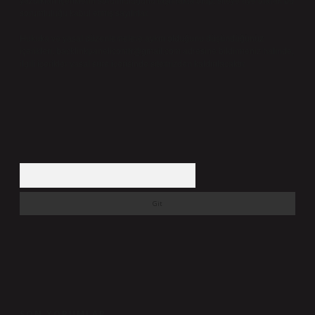
yazdıkları içeriklerin sorumluluğunu taşımakta olup, siteye üye olarak bu
sorumluluğu kabul etmiş sayılırlar.
Hukuka ve yasal düzenlemelere aykırı olduğunu düşündüğünüz
içerikleri,
backlinkpanelicomtr@gmail.com
adresine bildirmeniz halinde,
ilgili içerikler yasal süre içerisinde sitemizden kaldırılacaktır.
Arama
SON YORUMLAR