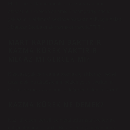
Mart, Türk dil kurumundaki atasözünün anlamı,
atasözünün kapıdan anlamıdır, “Mart geldiğinde ısı
yaklaşımını aldatma” şeklinde olacaktır. #MUoğla #Mart
#MartkapıDanbakmakmakmakirmakürktTTirTir.
MART KAPIDAN BAKTIRIR
KAZMA KÜREK YAKTIRIR
MECAZ MI GERÇEK MI?
Kısacası, yük yanıklarına bakmak için Mart ayı hedefi
arasındaki bu atasözlerinin sözleri çok sık kullanılır.
Gerçek ve mecazi anlamı ile değerlendirilen bir sözdür.
KAZMA KÜREK NE DEMEK?
Kazı kürekleri, genellikle metal uçlu inşaat ve toprak
çalışmalarında kullanılır. Bu aletler, inşaat alanlarına