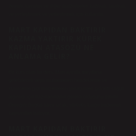
zemini, kayaları ve diğer malzemeleri kazmak, taşımak
ve yerleştirmek ve yerleştirmek için kullanılır.
MART KAPIDAN BAKTIRIR
KAZMA YAKTIRIR KÜREK
KAPIDAN ATASÖZÜ NE
ANLAMA GELIR?
Bir kurs olan bu ders, Mart ayında meydana
gelebilecek veya muhtemelen hendekleme ve
kürekleme gibi malzemeleri yakabilmeli şiddetli soğuk
algınlığı için hazırlanmanın gerekli olduğunu belirtir.
Örneğin; Bugün hava sıcak, yürüyüş kargo truderinin
kapısından bakıyor.
MART KAPIDAN BAKTIRIR