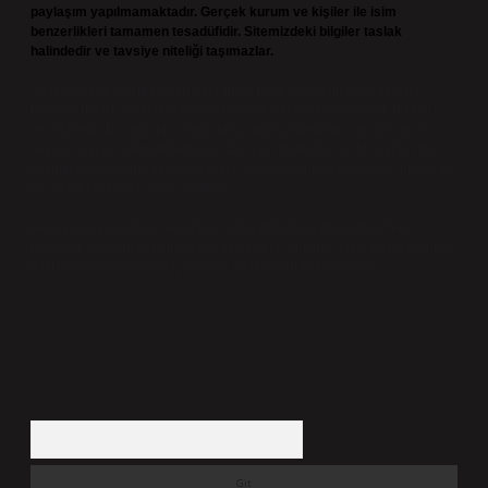
paylaşım yapılmamaktadır. Gerçek kurum ve kişiler ile isim
benzerlikleri tamamen tesadüfidir. Sitemizdeki bilgiler taslak
halindedir ve tavsiye niteliği taşımazlar.
Sitemiz, 5651 Sayılı Kanun gereğince Bilgi Teknolojileri ve İletişim
Kurumu (BTK) tarafından onaylanmış bir Yer Sağlayıcı olarak hizmet
vermektedir. Bu nedenle, sitedeki içerikleri proaktif olarak denetleme
veya araştırma yükümlülüğümüz bulunmamaktadır. Ancak, üyelerimiz
yazdıkları içeriklerin sorumluluğunu taşımakta olup, siteye üye olarak bu
sorumluluğu kabul etmiş sayılırlar.
Hukuka ve yasal düzenlemelere aykırı olduğunu düşündüğünüz
içerikleri,
backlinkpanelicomtr@gmail.com
adresine bildirmeniz halinde,
ilgili içerikler yasal süre içerisinde sitemizden kaldırılacaktır.
Arama