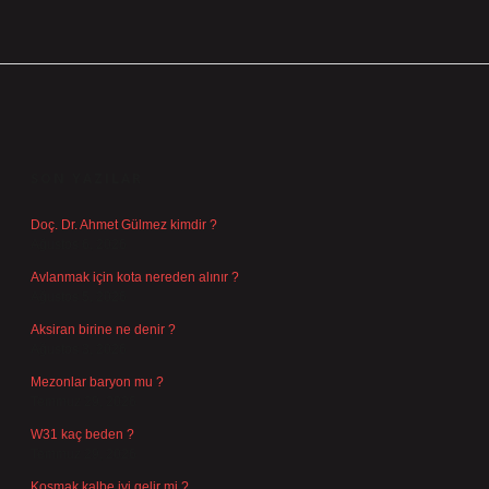
SIDEBAR
SON YAZILAR
Doç. Dr. Ahmet Gülmez kimdir ?
Ağustos 6, 2026
Avlanmak için kota nereden alınır ?
Ağustos 5, 2026
Aksiran birine ne denir ?
Ağustos 3, 2026
Mezonlar baryon mu ?
Temmuz 29, 2026
W31 kaç beden ?
Temmuz 29, 2026
Koşmak kalbe iyi gelir mi ?