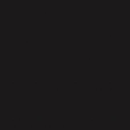
Günlük yaşamda doğayla bağımızı bu kelimeyle nasıl
yakalıyoruz?
“Koruluk” diye anılan bir alan yoksa, buna sahip olmak
ne ifade eder?
Ve dilsel olarak, bu tür kelimeler varken kaybolurlarsa
ne kaybederiz?
Kelimeyi sadece tanım düzeyinde bırakmak yerine,
yaşamımızla ilişkilendirmek işte bu yüzden anlamlı.
—
Gelin birlikte düşünelim: Sizin çevrenizde bir “koruluk”
var mı? Varsa orada geçirdiğiniz anları, yoksa bu