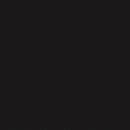
ağaçlık, yeşillik, doğa dokusunun yoğunlaşmış hali.
Bazı kaynaklarda “koru haline gelmiş sık ağaçlık yer,
küçük orman parçası” şeklinde tanımlanıyor.
([lafsozluk.com][2])
Kelimemizin aslına baktığımızda doğayla ve ormanlık
alanlarla güçlü bir bağ görüyoruz. Eski metinlerde ya
da halk edebiyatında “korulukta yürümek”, “korulukta
saklanmak” gibi ifadeler yer alıyor ki bu da kelimenin
yalnızca coğrafi değil, simgesel bir anlam taşıdığını
düşündürüyor. Dolayısıyla “koruluk” kavramı, dilimizde
doğayla iç içe bir yer, huzur ya da saklanma yeri olarak
kodlanmış.
—
Günümüzde “koruluk”: sadece ağaçlı alan mı, yoksa