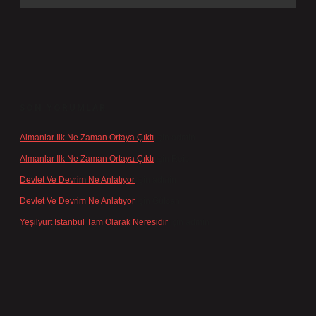
SON YORUMLAR
Almanlar Ilk Ne Zaman Ortaya Çıktı
için
admin
Almanlar Ilk Ne Zaman Ortaya Çıktı
için
Reis
Devlet Ve Devrim Ne Anlatıyor
için
admin
Devlet Ve Devrim Ne Anlatıyor
için
Gülcan
Yeşilyurt Istanbul Tam Olarak Neresidir
için
admin