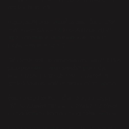
çok daha fazlası mı?
Bugün baktığımızda “koruluk” kelimesi hâlâ “sık ağaçlı
alan” anlamında geçerli. ([Kelimeler][3]) Ancak bizi
ilgilendiren kısım: bu kelime nerelerde karşımıza
çıkıyor, ne anlamlar taşıyor?
Şehir içinde ya da yakınında kalan yeşil alanlar: Bir site
ya da şehir parkının arka kısmında “koruluk” diye
adlandırılan bir bölüm olabilir. Bu yönüyle “şehrin
içinde doğaya dokunma” kelimesiyle bağlantı kuruyor.
Edebiyat ve şiirde: “Koruluk” kelimesi bir ortam, bir
atmosfer yaratmak için kullanılıyor. Yalnızlık, düşünme,
doğayla temas gibi temalar için uygun zemin sunuyor.
Çevre ve sürdürülebilirlik bağlamında: Yeşil alanların