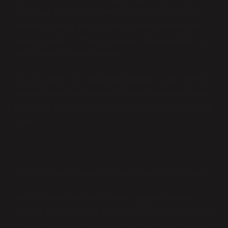
korunması konusu gündeme geldikçe “koruluk” gibi
terimler ön plana çıkıyor. Ağaçlı alanın önemine atıf
olarak kullanılıyor, “koruluk alanları yapılaşmadan koru”
gibi düşünceler ortaya çıkıyor.
Bu üç boyut birlikte düşündüğümüzde, koruluk kelimesi
sadece “bir yer” tanımından fazlasına dönüşüyor; hem
fiziksel bir mekân, hem bir duygu, hem de toplumsal bir
işaret.
—
Geleceğe bakış: “koruluk” kelimesi bize ne söylüyor?
Yeni kuşak şehirleşme modelleri, doğayla yeniden
bağlantı ihtiyacı ve yeşil alanların krizi düşünüldüğünde
“koruluk” kelimesinin önemi artıyor. Bu bağlamda birkaç