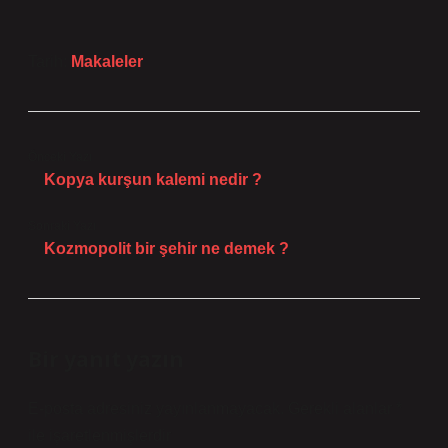
Tarih:
Makaleler
Önceki Yazı
Kopya kurşun kalemi nedir ?
Sonraki Yazı
Kozmopolit bir şehir ne demek ?
Bir yanıt yazın
E-posta adresiniz yayınlanmayacak.
Gerekli alanlar
*
ile işaretlenmişlerdir