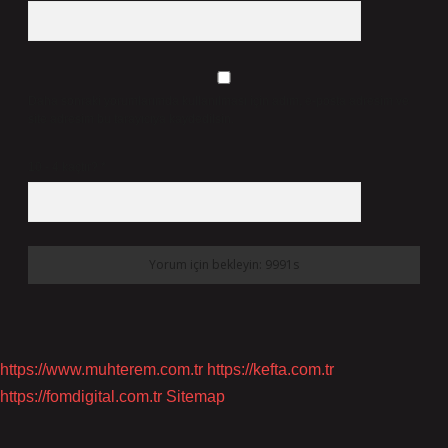
Daha sonraki yorumlarımda kullanılması için adım, e-posta adresim ve
site adresim bu tarayıcıya kaydedilsin.
10 - 4 kaçtır?
*
https://www.muhterem.com.tr
https://kefta.com.tr
https://fomdigital.com.tr
Sitemap