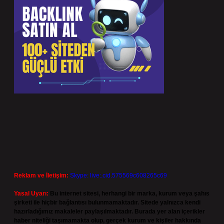
Reklam ve İletişim:
Skype: live:.cid.575569c608265c69
Yasal Uyarı:
Bu internet sitesi, herhangi bir marka, kurum veya şahıs
şirketi ile hiçbir bağlantısı bulunmamaktadır. Sitede yalnızca kendi
hazırladığımız makaleler paylaşılmaktadır. Burada yer alan içerikler
haber niteliği taşımamakta olup, gerçek kurum ve kişiler hakkında