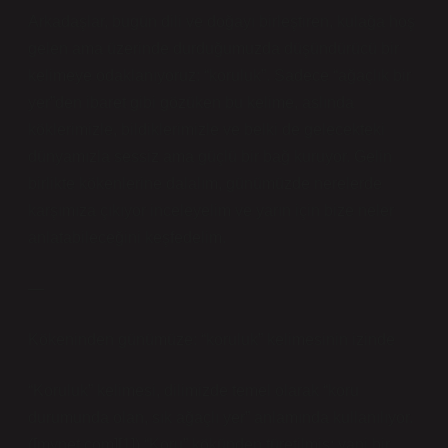
Arkadaşlar, bugün dili ve doğayı birleştiren, kulağa hoş
gelen ama üzerinde durduğumuzda düşündürücü bir
kelimeye odaklanıyoruz: “koruluk”. Sadece “ağaçlık bir
yer”den ibaret gibi gözüken bu kelime, aslında
köklerimizle, bildiklerimizle ve belki de gelecekteki
dünyamızla sessiz ama güçlü bir bağ kuruyor. Gelin
birlikte kökenlerine dalalım, günümüzde nerelerde
karşımıza çıkıyor inceleyelim ve yarın için bize neler
anlatabileceğini keşfedelim.
—
Kökeninden günümüze: “koruluk” kelimesinin izinde
“Koruluk” kelimesi, dilimizde temel olarak “koru
durumunda olan, sık ağaçlı yer” anlamında kullanılıyor.
([mynet.com][1]) “Koru” kökünden türetilmiş; yani bir