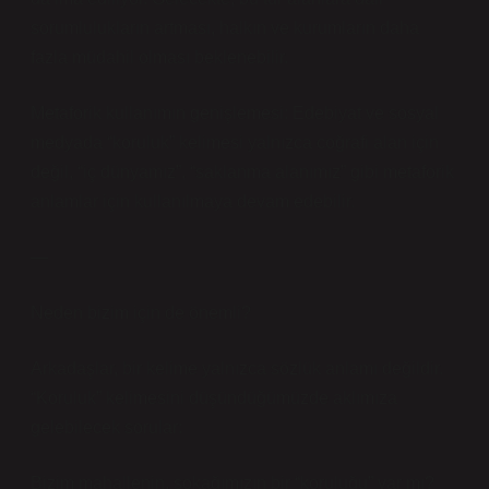
sorumlulukların artması, halkın ve kurumların daha
fazla müdahil olması beklenebilir.
Metaforik kullanımın genişlemesi: Edebiyat ve sosyal
medyada “koruluk” kelimesi yalnızca coğrafi alan için
değil, “iç dünyamız”, “saklanma alanımız” gibi metaforik
anlamlar için kullanılmaya devam edebilir.
—
Neden bizim için de önemli?
Arkadaşlar, bir kelime yalnızca sözlük anlamı değildir.
“Koruluk” kelimesini düşündüğümüzde aklımıza
gelebilecek sorular:
Bizim mahallenin, sokağımızın bir “koruluğu” var mı?