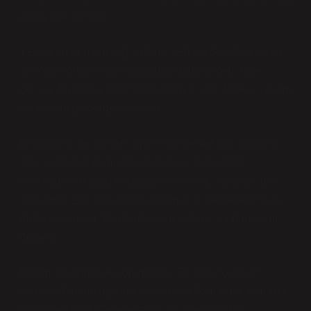
nokta öne çıkıyor:
Yeşil alanların önceliği artıyor: Şehirlerde betonlaşma
arttıkça “koruluk” gibi kavramlar daha değerli hâle
geliyor. Bir mahallede “koruluğumuz var” ifadesi, yaşam
kalitesinin göstergesi olabilir.
Dilin varlığı ve kültürel kimlik: Bu kelime gibi doğayla
ilgili sözcükler dilimizde yer tutuyor. Gelecekte
kentleşmenin yaygınlaşmasıyla birlikte, “koruluk” gibi
kavramlar eski çağlardaki anlamlarını kaybedebilir ya
da farklılaşabilir. Bu da dilsel ve kültürel bir dönüşüm
demek.
Bakım, korunma ve sorumluluk: Bir alan “koruluk”
olarak adlandırıldığında, aslında bir “korunma” durumu
da ima ediliyor. Gelecekte, bu tür alanlara dair