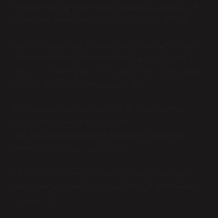
kelimeye dair ne hissettiğinizi yorumlarda paylaşın ve
bu kelimeyi hep birlikte biraz daha zenginleştirelim.
[1]: https://www.mynet.com/koruluk-ne-demek-koruluk-
kelimesinin-tdk-sozluk-anlami-nedir-170100109637?
utm_source=chatgpt.com “Koruluk ne demek? Koruluk
kelimesinin TDK sözlük anlamı nedir?”
[2]: https://www.lafsozluk.com/2014/07/koru-nedir-
koruluk-ne-demektir-anlami.html?
utm_source=chatgpt.com “Koru nedir? Koruluk ne
demektir? Anlamları – Laf Sözlük”
[3]: https://kelimeler.net/koruluk-kelimesinin-anlami-
nedir?utm_source=chatgpt.com “Koruluk Ne Demek? –
kelimeler.net”