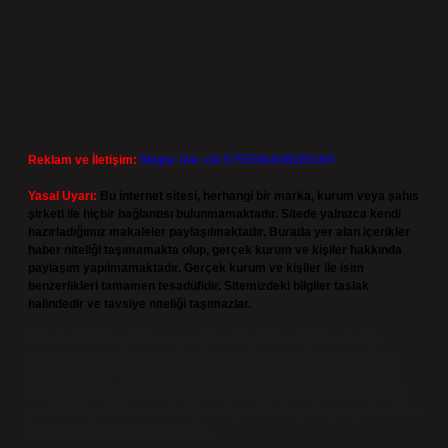
Reklam ve İletişim:
Skype: live:.cid.575569c608265c69
Yasal Uyarı:
Bu internet sitesi, herhangi bir marka, kurum veya şahıs
şirketi ile hiçbir bağlantısı bulunmamaktadır. Sitede yalnızca kendi
hazırladığımız makaleler paylaşılmaktadır. Burada yer alan içerikler
haber niteliği taşımamakta olup, gerçek kurum ve kişiler hakkında
paylaşım yapılmamaktadır. Gerçek kurum ve kişiler ile isim
benzerlikleri tamamen tesadüfidir. Sitemizdeki bilgiler taslak
halindedir ve tavsiye niteliği taşımazlar.
Sitemiz, 5651 Sayılı Kanun gereğince Bilgi Teknolojileri ve İletişim
Kurumu (BTK) tarafından onaylanmış bir Yer Sağlayıcı olarak hizmet
vermektedir. Bu nedenle, sitedeki içerikleri proaktif olarak denetleme
veya araştırma yükümlülüğümüz bulunmamaktadır. Ancak, üyelerimiz
yazdıkları içeriklerin sorumluluğunu taşımakta olup, siteye üye olarak bu
sorumluluğu kabul etmiş sayılırlar.