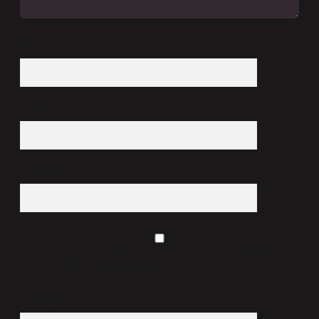
İsim*
E-Posta*
Web Sitesi
Daha sonraki yorumlarımda kullanılması için adım, e-posta adresim ve
site adresim bu tarayıcıya kaydedilsin.
10 - 4 kaçtır?
*