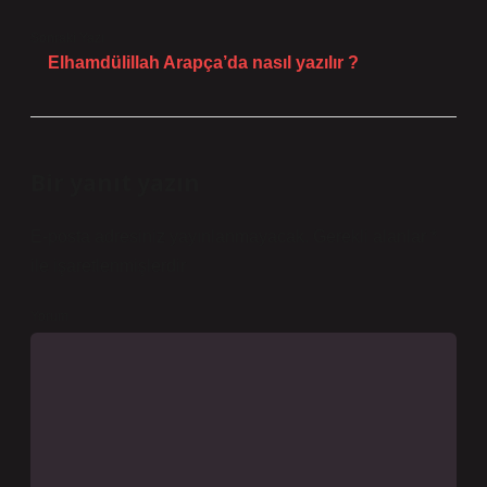
Sonraki Yazı
Elhamdülillah Arapça’da nasıl yazılır ?
Bir yanıt yazın
E-posta adresiniz yayınlanmayacak.
Gerekli alanlar
*
ile işaretlenmişlerdir
Yorum