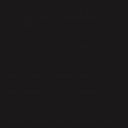
BIREYSEL VE TOPLUMSAL ETKILER:
ÖĞRENME VE ALGI ARASINDAKI
BAĞLANTI
Kahve, günlük yaşamda sadece bir içecek olmanın
ötesindedir. Birçok kültürde, kahve içme ritüeli
toplumsal bir etkinlik, bireylerin bir araya gelme ve
sosyal bağlar kurma aracıdır. Bu bağlamda, bir kahve
markasının nereden geldiği, sadece bir tüketim tercihi
değil, aynı zamanda toplumların ideolojik yapısını da
yansıtabilir. “Kocatepe İsrail malı mı?” sorusu üzerinden
yapılan tartışmalar, daha geniş bir toplumsal
dönüşümün, bir tüketici bilincinin nasıl şekillendiğini
gösterir.
Bireyler ve toplumlar, tüketim alışkanlıklarını yalnızca