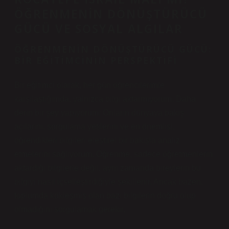
ÖĞRENMENIN DÖNÜŞTÜRÜCÜ
GÜCÜ VE SOSYAL ALGILAR
ÖĞRENMENIN DÖNÜŞTÜRÜCÜ GÜCÜ:
BIR EĞITIMCININ PERSPEKTIFI
Bir eğitimci olarak, her gün öğrencilerimle
karşılaştığımda, yalnızca bilgi aktarmıyorum. Daha
derin bir şey yapıyorum: Onların dünyaya bakış
açılarını, sorgulama yetilerini ve en önemlisi,
öğrendikleri bilgileri eleştirel bir bakışla analiz
etmelerini sağlıyorum. Öğrenme, sadece öğretmenlerin
aktardığı bilgilerle değil, aynı zamanda bireylerin bu
bilgiyi nasıl içselleştirdiğiyle şekillenir. Ancak bazen,
toplumda kökleşmiş olan bazı bilgilerin doğru olup
olmadığını sorgulamak gerekir.