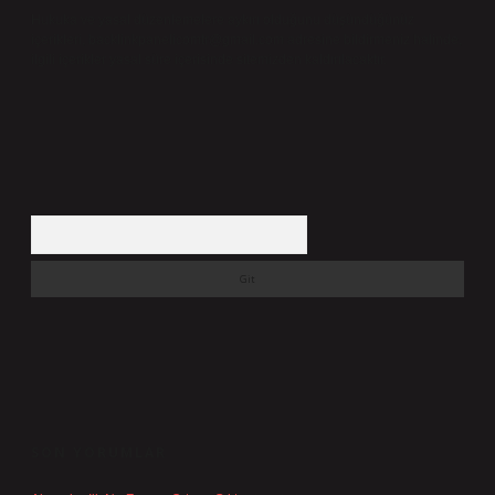
Hukuka ve yasal düzenlemelere aykırı olduğunu düşündüğünüz
içerikleri,
backlinkpanelicomtr@gmail.com
adresine bildirmeniz halinde,
ilgili içerikler yasal süre içerisinde sitemizden kaldırılacaktır.
Arama
SON YORUMLAR