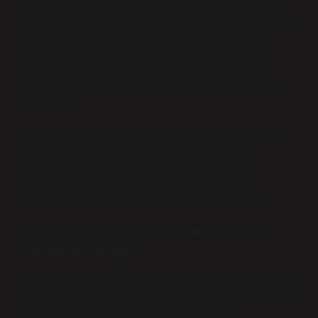
yayıldığı ve doğruluğu sorgulanmadan kabul edildiği
platformlardır. İdeolojik bir bağlamda, bazı markalar ve
ürünler üzerinden toplumsal eleştiriler yapılabilir.
Ancak, doğru bilgiye sahip olmak ve bu tür yanlış
bilgileri analiz edebilmek, bireysel öğrenme sürecini
derinleştirir.
Eğitim, bireylere doğru kaynağa nasıl ulaşacaklarını
öğretir. Bu süreçte eleştirel düşünme becerisi
kazanmak, yalnızca akademik bir yetenek değil,
toplumsal ve kişisel yaşamda da büyük önem taşır.
Pedagojik Yöntemler ve Toplumsal Algılar
Üzerine Bir Tartışma
Eğitimdeki temel hedeflerden biri, bireylere bilgiye nasıl
ulaşacaklarını, doğruyu yanlışla nasıl ayırt