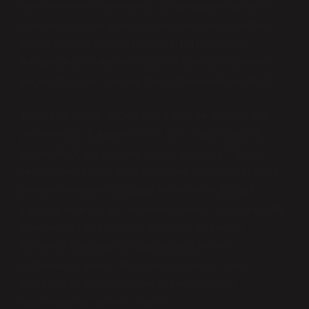
edebileceklerini öğretmektir. Bu pedagojik yaklaşım,
bireylerin toplumsal algıları sorgulamalarını ve daha
bilinçli kararlar almalarını sağlar. Bu bağlamda,
“Kocatepe İsrail malı mı?” gibi bir sorunun üzerinden
geçen düşünsel süreçler, birer öğrenme deneyimidir.
Toplumsal algılar, bazen yanlış bilgi ve önyargılarla
şekillenebilir. Burada kritik bir soru ortaya çıkar: “Bir
toplumda, doğru bilgilere nasıl ulaşabiliriz?” Bunun
cevabı, her şeyden önce eğitimdeki yaklaşımımıza ve
bireylerin eleştirel düşünme becerilerine dayanır.
Yalnızca doğru bilgiyi aktarmak yetmez; aynı zamanda
bireylerin bu bilgiyi sorgulama, analiz etme ve
toplumsal bağlamda anlamlandırma becerisi
kazanmaları gerekir. Bu süreç, toplumsal yanlış
anlamaların, önyargıların ve mitlerin ortadan
kaldırılmasına yardımcı olabilir.