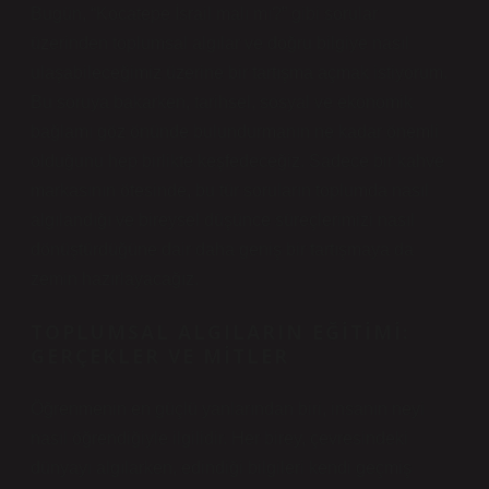
Bugün, “Kocatepe İsrail malı mı?” gibi sorular
üzerinden toplumsal algılar ve doğru bilgiye nasıl
ulaşabileceğimiz üzerine bir tartışma açmak istiyorum.
Bu soruya bakarken, tarihsel, sosyal ve ekonomik
bağlamı göz önünde bulundurmanın ne kadar önemli
olduğunu hep birlikte keşfedeceğiz. Sadece bir kahve
markasının ötesinde, bu tür soruların toplumda nasıl
algılandığı ve bireysel düşünce süreçlerimizi nasıl
dönüştürdüğüne dair daha geniş bir tartışmaya da
zemin hazırlayacağız.
TOPLUMSAL ALGILARIN EĞITIMI:
GERÇEKLER VE MITLER
Öğrenmenin en güçlü yanlarından biri, insanın neyi
nasıl öğrendiğiyle ilgilidir. Her birey, çevresindeki
dünyayı algılarken, edindiği bilgileri kendi geçmiş