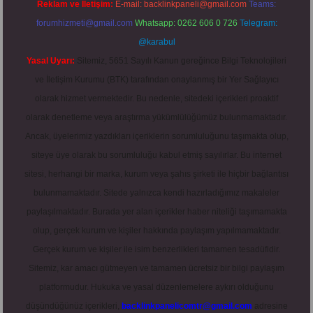
Reklam ve İletişim:
E-mail:
backlinkpaneli@gmail.com
Teams:
forumhizmeti@gmail.com
Whatsapp: 0262 606 0 726
Telegram:
@karabul
Yasal Uyarı:
Sitemiz, 5651 Sayılı Kanun gereğince Bilgi Teknolojileri
ve İletişim Kurumu (BTK) tarafından onaylanmış bir Yer Sağlayıcı
olarak hizmet vermektedir. Bu nedenle, sitedeki içerikleri proaktif
olarak denetleme veya araştırma yükümlülüğümüz bulunmamaktadır.
Ancak, üyelerimiz yazdıkları içeriklerin sorumluluğunu taşımakta olup,
siteye üye olarak bu sorumluluğu kabul etmiş sayılırlar. Bu internet
sitesi, herhangi bir marka, kurum veya şahıs şirketi ile hiçbir bağlantısı
bulunmamaktadır. Sitede yalnızca kendi hazırladığımız makaleler
paylaşılmaktadır. Burada yer alan içerikler haber niteliği taşımamakta
olup, gerçek kurum ve kişiler hakkında paylaşım yapılmamaktadır.
Gerçek kurum ve kişiler ile isim benzerlikleri tamamen tesadüfidir.
Sitemiz, kar amacı gütmeyen ve tamamen ücretsiz bir bilgi paylaşım
platformudur. Hukuka ve yasal düzenlemelere aykırı olduğunu
düşündüğünüz içerikleri,
backlinkpanelicomtr@gmail.com
adresine