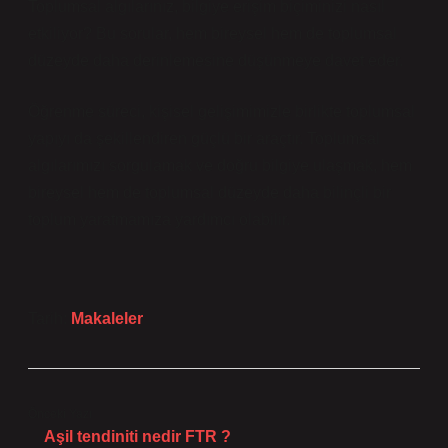
Toplumsal algılarınız, bilgiye erişim biçiminizi nasıl
etkiliyor? Bu sorular, hem bireysel hem de toplumsal
düzeyde daha derinlemesine düşünmeye davet eder.
Öğrenme süreci, kişisel gelişimimizle birlikte toplumsal
yapıyı da şekillendiren güçlü bir araçtır. Toplumsal
algılarımızı sorgulamak ve doğru bilgiye ulaşmak, hem
bireysel hem de toplumsal düzeyde daha bilinçli bir
toplum yaratmamıza yardımcı olabilir.
Tarih:
Makaleler
Önceki Yazı
Aşil tendiniti nedir FTR ?