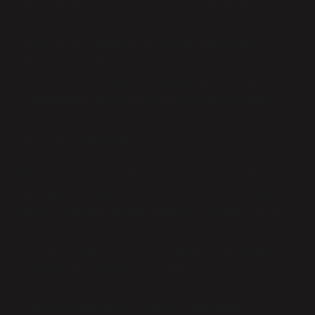
deneyimlerine ve toplumsal yapısına dayandırır. Bu
durum, özellikle toplumsal olaylar ve kültürel ürünler
hakkında ne bildiğimize dair algılarımızı etkiler.
Örneğin, “Kocatepe İsrail malı mı?” sorusu, yalnızca bir
kahve markasının kökenini sorgulamakla kalmaz, aynı
zamanda tüketim alışkanlıklarımızın, ideolojik bakış
açılarımızın ve toplumsal yapımızın nasıl şekillendiğini
de gözler önüne serer.
Birçok kişi, Kocatepe markasının İsrail malı olduğunu
duyduğunda, bu durum ister istemez toplumsal ve
politik bir tartışma başlatır. Fakat bu bilgi doğru mudur?
Kocatepe markası, özellikle Türk kahvesi sevenler
tarafından yaygın olarak tercih edilen bir markadır. Bu
tür algılar ve söylentiler, toplumda hızla yayılır ve
genellikle sorgulanmadan kabul edilir. Ancak, doğru
bilgiye ulaşmak ve bu tür yanıltıcı düşünceleri