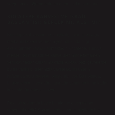
sorgulamak, öğrenmenin en önemli adımlarındandır.
KOCATEPE KAHVESI VE İSRAIL
BAĞLANTISI: GERÇEK MI, ALGI MI?
Kocatepe kahvesinin üretimiyle ilgili yanlış bir algı,
markanın kökeni ve üretim yeri hakkında bilgi
eksikliğinden kaynaklanmaktadır. Kocatepe, Türkiye
menşeli bir markadır ve kahve üretiminde tamamen
yerli kaynaklar kullanılmaktadır. Ancak, bazı çevrelerde
bu tür yanlış bilgiler hızla yayılarak, insanların
kafasında soru işaretleri oluşturabiliyor. Bu noktada,
bilgiye erişimin ve doğru kaynağa yönelmenin ne kadar
kritik olduğu ortaya çıkıyor.
Peki, bir toplumda böyle bir algının oluşmasının
sebepleri nedir? Sosyal medya, yanlış bilgilerin hızla