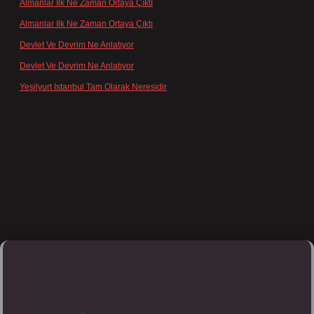
Almanlar Ilk Ne Zaman Ortaya Çıktı
için
admin
Almanlar Ilk Ne Zaman Ortaya Çıktı
için
Reis
Devlet Ve Devrim Ne Anlatıyor
için
admin
Devlet Ve Devrim Ne Anlatıyor
için
Gülcan
Yeşilyurt Istanbul Tam Olarak Neresidir
için
admin
ulipbett.net/