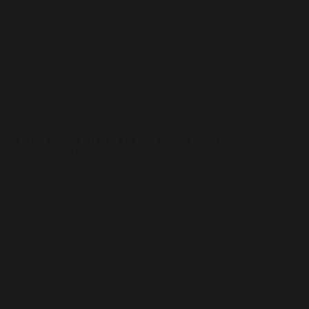
Ankara’da sabah işe giderken otobüste insanların
dizlerinde, omuzlarında farklı renk bantlar görmeyi
daha sık hayal ediyorum. Ama aynı zamanda yanlış
uygulama yüzünden artan sakatlık vakalarını da
düşünüyorum.
FIZYOTERAPIYE ERIŞIM AZALIR MI,
ARTAR MI?
Bir yandan teknoloji ve sağlık bilgisi yaygınlaşıyor.
Diğer yandan insanlar profesyonel destek almadan
kendi kendine çözüm üretmeye çalışıyor.
Eğer yanlış uygulama artarsa, fizyoterapistlerin rolü
daha da kritik hale gelebilir. Belki de gelecekte “bant
doğru uygulama danışmanlığı” gibi yeni bir uzmanlık