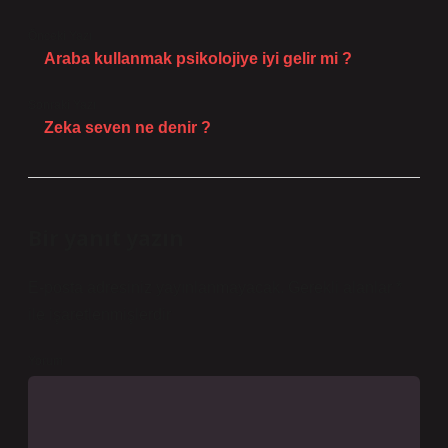
Önceki Yazı
Araba kullanmak psikolojiye iyi gelir mi ?
Sonraki Yazı
Zeka seven ne denir ?
Bir yanıt yazın
E-posta adresiniz yayınlanmayacak.
Gerekli alanlar
*
ile işaretlenmişlerdir
Yorum