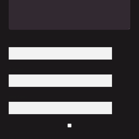
İsim*
E-Posta*
Web Sitesi
Daha sonraki yorumlarımda kullanılması için adım, e-posta adresim ve
site adresim bu tarayıcıya kaydedilsin.