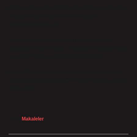
Belki de gelecekte en büyük farkı yaratan şey teknoloji
değil, bu küçük detayları ne kadar doğru
yönetebildiğimiz olacak.
Ve içimden şu soru geçiyor: Kinezyo bant yanlış
yapılırsa ne olur? Belki de cevap sadece fiziksel değil,
hayatın tamamına yayılan bir etki zinciri olur.
Bugün “Kinezyo bant yanlış yapılırsa ne olur” üzerine
güzel bir yolculuk yaptık. Lemo ile daha fazla içerik için
takipte kalın!
Tarih:
Makaleler