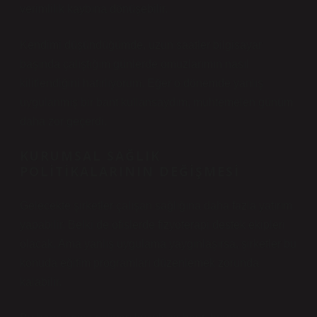
verimlilik kaybına dönüşebilir.
Kendimi düşündüğümde, uzun saatler bilgisayar
başında çalıştığım günlerde omuzlarımın nasıl
kilitlendiğini hatırlıyorum. Eğer o dönemde yanlış
uygulanmış bir bant kullansaydım, muhtemelen günüm
daha zor geçerdi.
KURUMSAL SAĞLIK
POLITIKALARININ DEĞIŞMESI
Gelecekte şirketler çalışan sağlığına daha fazla yatırım
yapabilir. Belki de ofislerde fizyoterapi destek ekipleri
olacak. Ama yanlış uygulama yaygınlaşırsa, şirketler bu
konuda eğitim programları düzenlemek zorunda
kalabilir.