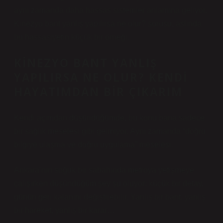
aynı zamanda daha hassas sistemler anlamına geliyor.
Kinezyo bant yanlış yapılırsa ne olur? sorusu, aslında
bu hassasiyetin küçük bir örneği.
KINEZYO BANT YANLIŞ
YAPILIRSA NE OLUR? KENDI
HAYATIMDAN BIR ÇIKARIM
Kendi açımdan düşündüğümde, bu konu bana sadece
bir sağlık meselesi gibi gelmiyor. Aynı zamanda “doğru
bilgiye ulaşma ve doğru uygulama” meselesi.
Ankara’nın soğuk bir sabahında metroya yetişmeye
çalışırken düşündüğüm şey şu oluyor: küçük bir detay,
günün geri kalanını değiştirebilir. Yanlış bir bant, yanlış
bir hareket, yanlış bir karar…