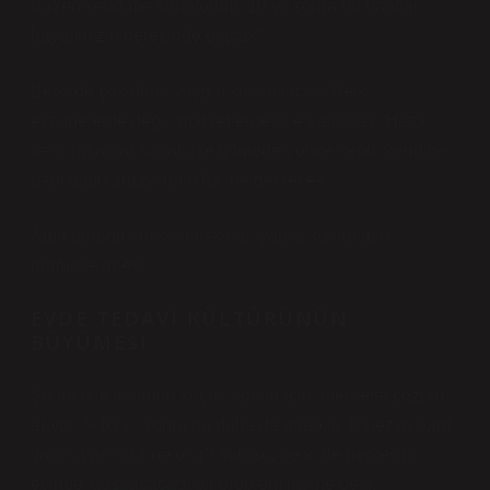
Bazen kendime soruyorum: 10 yıl sonra bu bantlar
hayatımızın neresinde olacak?
Belki de çok daha yaygın kullanılacak. Belki
eczanelerde değil, marketlerde bile satılacak. Hatta
belki insanlar sabah işe gitmeden önce kendi kendine
bant uygulamayı rutin haline getirecek.
Ama burada kritik bir risk var: yanlış kullanımın
normalleşmesi.
EVDE TEDAVI KÜLTÜRÜNÜN
BÜYÜMESI
Şu an bile insanlar küçük ağrılar için internette çözüm
arıyor. 5-10 yıl sonra bu daha da artabilir. Kinezyo bant
yanlış yapılırsa ne olur? sorusu, belki de herkesin
evinde karşılaşacağı bir problem haline gelir.