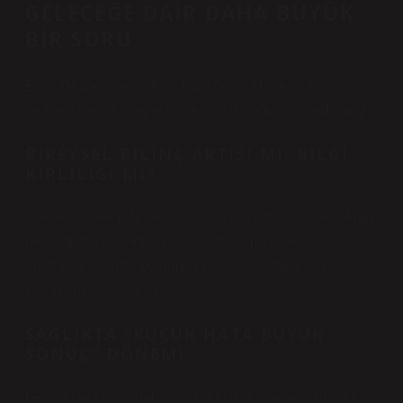
GELECEĞE DAIR DAHA BÜYÜK
BIR SORU
Belki de mesele sadece bant değil. Mesele, teknolojiyi
ve basit sağlık araçlarını ne kadar doğru kullandığımız.
BIREYSEL BILINÇ ARTIŞI MI, BILGI
KIRLILIĞI MI?
İnternet sayesinde herkes bir şeyler öğrenebiliyor. Ama
her bilgi doğru değil. Yanlış uygulama videoları, eksik
anlatımlar ve hızlı çözümler gelecekte daha büyük
sorunlara yol açabilir.
SAĞLIKTA “KÜÇÜK HATA BÜYÜK
SONUÇ” DÖNEMI
Gelecekte sağlık daha kişiselleşmiş olacak. Ama bu