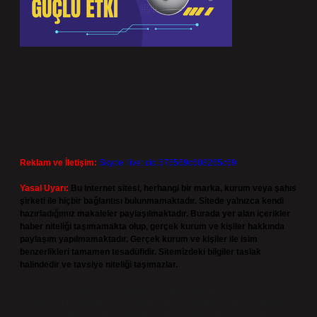
Reklam ve İletişim:
Skype: live:.cid.575569c608265c69
Yasal Uyarı:
Bu internet sitesi, herhangi bir marka, kurum veya şahıs
şirketi ile hiçbir bağlantısı bulunmamaktadır. Sitede yalnızca kendi
hazırladığımız makaleler paylaşılmaktadır. Burada yer alan içerikler
haber niteliği taşımamakta olup, gerçek kurum ve kişiler hakkında
paylaşım yapılmamaktadır. Gerçek kurum ve kişiler ile isim
benzerlikleri tamamen tesadüfidir. Sitemizdeki bilgiler taslak
halindedir ve tavsiye niteliği taşımazlar.
Sitemiz, 5651 Sayılı Kanun gereğince Bilgi Teknolojileri ve İletişim
Kurumu (BTK) tarafından onaylanmış bir Yer Sağlayıcı olarak hizmet
vermektedir. Bu nedenle, sitedeki içerikleri proaktif olarak denetleme