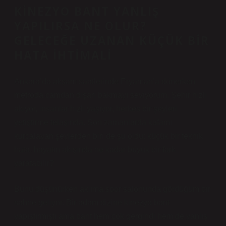
KINEZYO BANT YANLIŞ
YAPILIRSA NE OLUR?
GELECEĞE UZANAN KÜÇÜK BIR
HATA IHTIMALI
Ankara’da akşam saatlerinde Eryaman’a dönerken
metroda camdan dışarı bakmayı seviyorum. Şehir hızlı
akıyor, insanlar hızlı yaşıyor, herkes bir şeyleri
yetiştirme telaşında. Son zamanlarda kafamı
kurcalayan şeylerden biri de şu oldu: küçük bir teknik
hata, hayatın akışında ne kadar büyük bir fark
yaratabilir?
Bunu düşünürken aklıma spor salonunda gördüğüm bir
sahne geliyor. Bir adam dizine kinezyo bant
yapıştırmıştı ama bant hem çok gergindi hem de yanlış