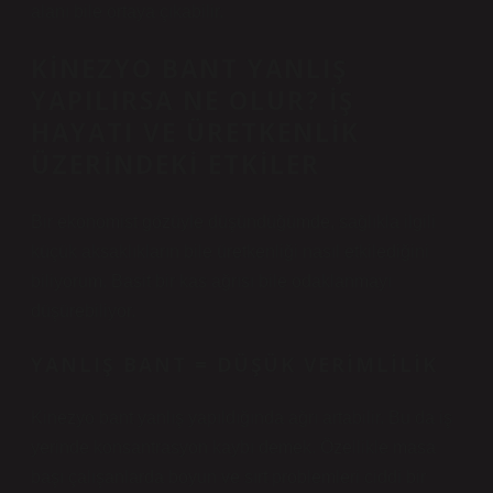
alanı bile ortaya çıkabilir.
KINEZYO BANT YANLIŞ
YAPILIRSA NE OLUR? İŞ
HAYATI VE ÜRETKENLIK
ÜZERINDEKI ETKILER
Bir ekonomist gözüyle düşündüğümde, sağlıkla ilgili
küçük aksaklıkların bile üretkenliği nasıl etkilediğini
biliyorum. Basit bir kas ağrısı bile odaklanmayı
düşürebiliyor.
YANLIŞ BANT = DÜŞÜK VERIMLILIK
Kinezyo bant yanlış yapıldığında ağrı artabilir. Bu da iş
yerinde konsantrasyon kaybı demek. Özellikle masa
başı çalışanlarda boyun ve sırt problemleri ciddi bir