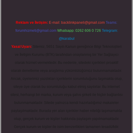
Reklam ve İletişim:
E-mail:
backlinkpaneli@gmail.com
Teams:
forumhizmeti@gmail.com
Whatsapp: 0262 606 0 726
Telegram:
@karabul
Yasal Uyarı:
Sitemiz, 5651 Sayılı Kanun gereğince Bilgi Teknolojileri
ve İletişim Kurumu (BTK) tarafından onaylanmış bir Yer Sağlayıcı
olarak hizmet vermektedir. Bu nedenle, sitedeki içerikleri proaktif
olarak denetleme veya araştırma yükümlülüğümüz bulunmamaktadır.
Ancak, üyelerimiz yazdıkları içeriklerin sorumluluğunu taşımakta olup,
siteye üye olarak bu sorumluluğu kabul etmiş sayılırlar. Bu internet
sitesi, herhangi bir marka, kurum veya şahıs şirketi ile hiçbir bağlantısı
bulunmamaktadır. Sitede yalnızca kendi hazırladığımız makaleler
paylaşılmaktadır. Burada yer alan içerikler haber niteliği taşımamakta
olup, gerçek kurum ve kişiler hakkında paylaşım yapılmamaktadır.
Gerçek kurum ve kişiler ile isim benzerlikleri tamamen tesadüfidir.