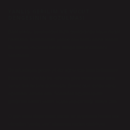
YANLIŞ GERILIM VE VÜCUT
DENGESININ BOZULMASI
Bant olması gerekenden fazla gerildiğinde kasın doğal
hareketini desteklemek yerine onu baskı altına alabilir.
Bu durum, vücudun kendi denge mekanizmasını
şaşırtabilir.
Bir arkadaşım geçen yıl diz ağrısı için bant kullanmıştı.
İnternetten izlediği bir videoya göre uygulamıştı ama
sonuç tam tersine dönmüştü. Birkaç gün içinde ağrısı
azalmadı, aksine arttı. Sonradan fizyoterapiste
gittiğinde bantın yanlış açıyla yapıştırıldığı ortaya çıktı.
O gün şunu düşündüm: küçük bir uygulama hatası bile
vücudun “yanlış veri” almasına neden olabiliyor.