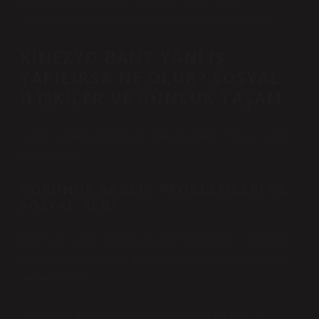
Bu bana ilginç geliyor: küçük bir bant, büyük
organizasyonların iş yapış şeklini bile etkileyebilir.
KINEZYO BANT YANLIŞ
YAPILIRSA NE OLUR? SOSYAL
ILIŞKILER VE GÜNLÜK YAŞAM
Sağlık sadece bireysel bir mesele değil. Sosyal hayatı
da etkiliyor.
GÖRÜNÜR SAĞLIK PROBLEMLERI VE
SOSYAL ALGI
Bant yanlış yapıldığında kişinin hareketleri kısıtlanabilir.
Bu da sosyal ortamlarda daha çekingen bir davranışa
neden olabilir.
Ankara’da arkadaşlarla buluştuğumuz bir gün, bir