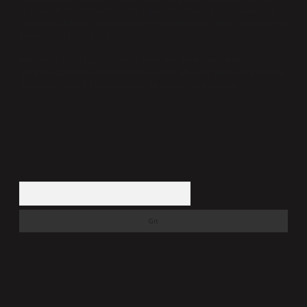
veya araştırma yükümlülüğümüz bulunmamaktadır. Ancak, üyelerimiz
yazdıkları içeriklerin sorumluluğunu taşımakta olup, siteye üye olarak bu
sorumluluğu kabul etmiş sayılırlar.
Hukuka ve yasal düzenlemelere aykırı olduğunu düşündüğünüz
içerikleri,
backlinkpanelicomtr@gmail.com
adresine bildirmeniz halinde,
ilgili içerikler yasal süre içerisinde sitemizden kaldırılacaktır.
Arama