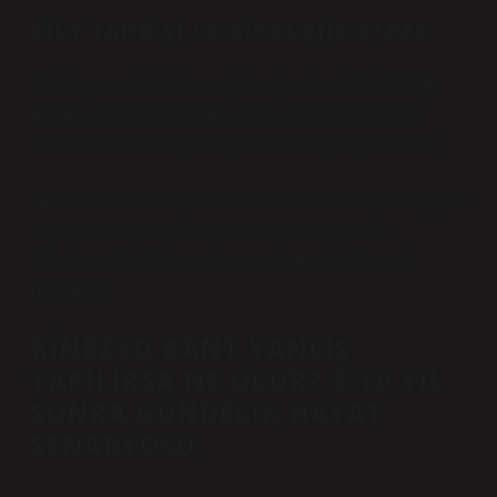
CILT TAHRIŞI VE BIYOLOJIK STRES
Yanlış yapıştırılan bant sadece kasları değil, cildi de
etkiler. Sürekli çekiştirme, yanlış açı ve uzun süreli
baskı ciltte kızarıklık, tahriş ve hassasiyet yaratabilir.
Gelecekte bu konu daha da önemli olabilir. Çünkü şehir
hayatı zaten stresli. İnsanlar bedenlerini hızla
iyileştirmek isterken yanlış uygulamalar daha sık
görülebilir.
KINEZYO BANT YANLIŞ
YAPILIRSA NE OLUR? 5-10 YIL
SONRA GÜNDELIK HAYAT
SENARYOSU