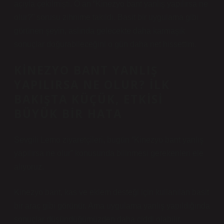
açıyla çekilmişti. O an “Kinezyo bant yanlış yapılırsa ne
olur?” sorusu zihnime takıldı. Basit bir uygulama gibi
görünen şeyin, aslında gelecekte daha karmaşık
sonuçlar doğurabileceğini o gün daha net hissettim.
KINEZYO BANT YANLIŞ
YAPILIRSA NE OLUR? İLK
BAKIŞTA KÜÇÜK, ETKISI
BÜYÜK BIR HATA
Sevgili Lemo ziyaretçileri, bugün “Kinezyo bant yanlış
yapılırsa ne olur” konusunda bilinmesi gerekenleri ele
alıyoruz.
Kinezyo bant, kas ve eklem desteği için kullanılan basit
bir araç gibi görünür. Ama uygulama yanlış yapıldığında
sonuçlar düşündüğümüzden daha ciddi olabilir.