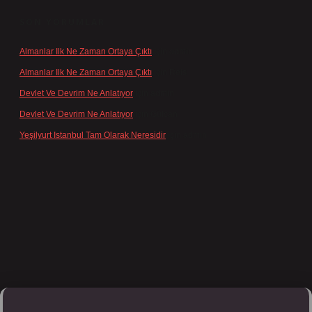
SON YORUMLAR
Almanlar Ilk Ne Zaman Ortaya Çıktı
için
admin
Almanlar Ilk Ne Zaman Ortaya Çıktı
için
Reis
Devlet Ve Devrim Ne Anlatıyor
için
admin
Devlet Ve Devrim Ne Anlatıyor
için
Gülcan
Yeşilyurt Istanbul Tam Olarak Neresidir
için
admin
ett.net/