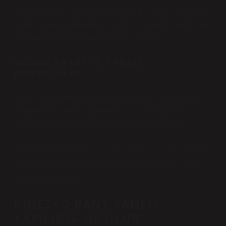
arkadaşım omzuna yanlış yapıştırılmış bantla gelmişti.
Sürekli rahatsız hareket ediyordu. Sohbetin odağı bile
farkında olmadan onun ağrısına kaymıştı.
GÜVEN KAYBI VE YANLIŞ
DENEYIMLER
Yanlış uygulama yaşayan biri, gelecekte bu yönteme
tamamen güvenini kaybedebilir. Bu da faydalı bir
destek aracının yanlış algılanmasına neden olur.
Bu noktada kendime şu soruyu soruyorum: “Bir ürünün
potansiyelini yok eden şey gerçekten ürün mü, yoksa
yanlış kullanım mı?”
KINEZYO BANT YANLIŞ
YAPILIRSA NE OLUR?