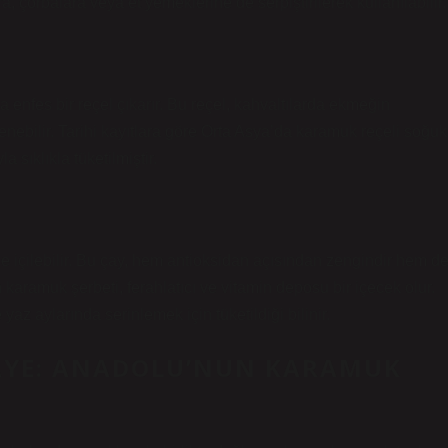
, çorbalara veya et yemeklerine de serpiştirilerek kullanılabilir.
enfes bir reçel çıkarır. Bu reçel, kahvaltılarda ekmeğin
klenebilir. Tarihi kayıtlara göre Orta Asya’da karamuk reçeli soğuk
 sıklıkla tüketilmiştir.
içilebilir. Bu çay, hem antioksidan açısından zengindir hem d
n karamuk şerbeti, ferahlatıcı ve vitamin deposu bir içecek olur.
z aylarında serinlemek için tüketildiği bilinir.
KÂYE: ANADOLU’NUN KARAMUK