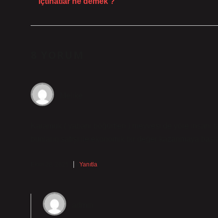
Içtihatlar ne demek ?
8 YORUM
Melike
Karamuk ( yabani böğürtlen ) meyvesi de yöre insanı tar
bunların satışı ile ekonomik bir değer kazanmaya başla
Ekim 28, 2025
Yanıtla
admin