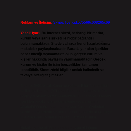
Reklam ve İletişim:
Skype: live:.cid.575569c608265c69
Yasal Uyarı:
Bu internet sitesi, herhangi bir marka,
kurum veya şahıs şirketi ile hiçbir bağlantısı
bulunmamaktadır. Sitede yalnızca kendi hazırladığımız
makaleler paylaşılmaktadır. Burada yer alan içerikler
haber niteliği taşımamakta olup, gerçek kurum ve
kişiler hakkında paylaşım yapılmamaktadır. Gerçek
kurum ve kişiler ile isim benzerlikleri tamamen
tesadüfidir. Sitemizdeki bilgiler taslak halindedir ve
tavsiye niteliği taşımazlar.
e
Sitemiz, 5651 Sayılı Kanun gereğince Bilgi Teknolojileri
ve İletişim Kurumu (BTK) tarafından onaylanmış bir Yer
Sağlayıcı olarak hizmet vermektedir. Bu nedenle, sitedeki
içerikleri proaktif olarak denetleme veya araştırma
yükümlülüğümüz bulunmamaktadır. Ancak, üyelerimiz
yazdıkları içeriklerin sorumluluğunu taşımakta olup, siteye
üye olarak bu sorumluluğu kabul etmiş sayılırlar.
Hukuka ve yasal düzenlemelere aykırı olduğunu