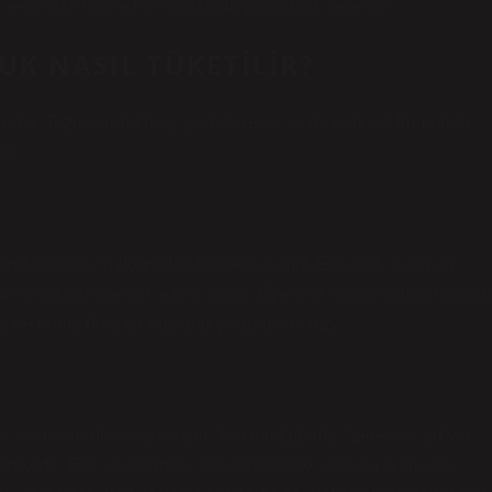
erici özelliğiyle halk arasında yaygın bir içecektir.
K NASIL TÜKETILIR?
lüdür. Taze, kurutulmuş, şerbet, reçel ya da baharat formunda
eri:
dan toplayıp doğrudan tüketebilirsiniz. Ekşi tadı ilk başta
ımlısı olduğu özel bir lezzet sunar. Özellikle sabah kahvaltılarınd
üne enerji dolu bir başlangıç yapabilirsiniz.
ı yemeklerde kullanılabilir. İran mutfağında, “zereshk” adıyla
mezidir. Ekşi ve aromatik tadı sayesinde sade bir pilavı bile