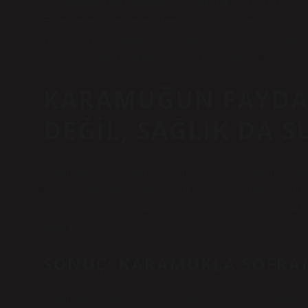
Anadolu’nun doğusunda yaşayan Hatice Teyze, her sonb
Eline geçen meyvelerle hem reçel yapar hem de kurutar
nesilden nesile aktarılan bir gelenektir. “Her lokması
meyvenin taşıdığı kültürel mirası da özetliyor.
KARAMUĞUN FAYDAL
DEĞIL, SAĞLIK DA 
Karamuk sadece damak tadımıza değil, sağlığımıza da 
şekeri kontrolüne yardımcı olduğunu, sindirim sistemini
koyuyor. Ayrıca yüksek antioksidan içeriği sayesinde hüc
azaltır.
SONUÇ: KARAMUKLA SOFRA
Karamuk, doğanın bize sunduğu en özel armağanlardan bi