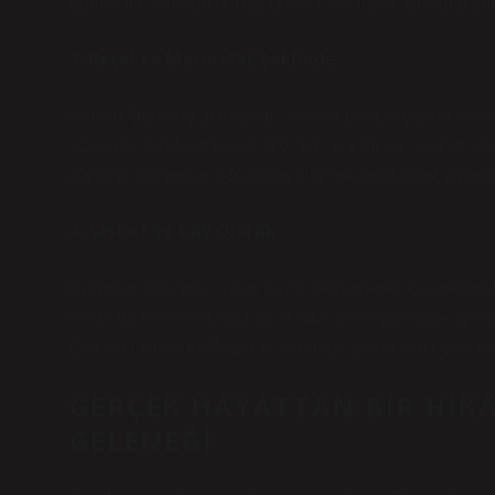
gurme bir yemeğe dönüştürebilir. Aynı şekilde salatalara
3. Reçel ve Marmelat Şeklinde
Karamuğun yoğun ekşiliği, şekerle buluştuğunda ortaya 
üzerinde tüketilebileceği gibi tatlılara da sos olarak e
algınlığı dönemlerinde bağışıklığı güçlendirmek amacıyla
4. Şerbet ve Çay Olarak
Karamuk meyvesi, sıcak suyla demlenerek çay şeklinde 
sindirimi destekler. Yaz aylarında ise soğutularak içile
Osmanlı saray mutfağında karamuk şerbetinin özellikle ya
GERÇEK HAYATTAN BIR HI
GELENEĞI