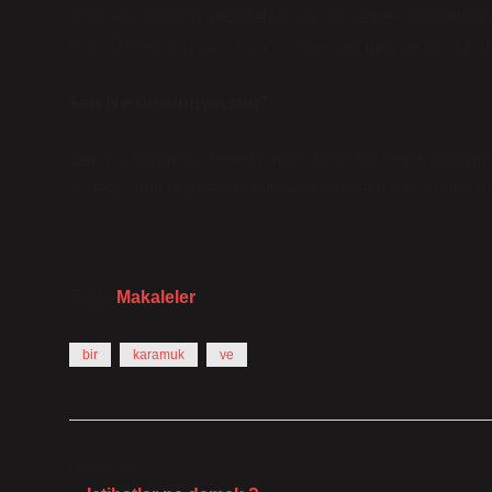
pilavlara katabilir veya ferahlatıcı bir şerbet şeklinde 
taşır. Üstelik binlerce yıllık kültürel geçmişiyle de biz
Sen Ne Düşünüyorsun?
Sen hiç karamuk denedin mi? Hangi tariflerde kullanma
bu ekşi ama büyüleyici meyveyi birlikte daha yakından
Tarih:
Makaleler
bir
karamuk
ve
Önceki Yazı