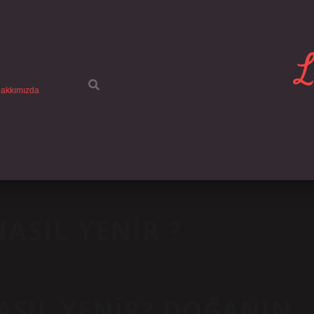
L
akkımızda
ASIL YENIR ?
ASIL YENIR? DOĞANIN