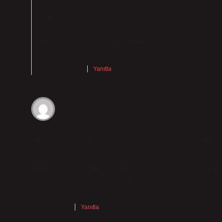
Melike!
Fikirlerinizle yazı
daha etkili
oldu.
Ekim 28, 2025
Yanıtla
Umay
Meyveler toplandıktan sonra yaş ya da kuru şekilde sat
gibi hoşaf şeklinde kaynatıp içerler. Bunun yanında özel 
veya kurutulmuş meyve olarak tüketilebilir. Reçel, marm
Kendine özgü tadı sayesinde tatlıların yanı sıra ekşi ve
Ekim 28, 2025
Yanıtla