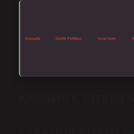
Anasayfa
Gizlilik Politikası
Yasal Uyarı
H
KARAMUK BITKISI N
Tarih: Ekim 28, 2025
KARAMUK BITKISI N