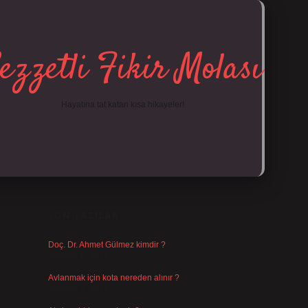
ezzetli Fikir Molası
Hayatına tat katan kısa hikayeler!
SIDEBAR
https://tulipb
SON YAZILAR
Doç. Dr. Ahmet Gülmez kimdir ?
Ağustos 6, 2026
Avlanmak için kota nereden alınır ?
Ağustos 5, 2026