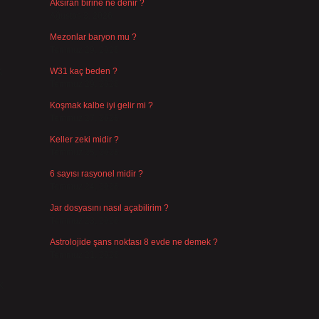
Aksiran birine ne denir ?
Ağustos 3, 2026
Mezonlar baryon mu ?
Temmuz 29, 2026
k
W31 kaç beden ?
Temmuz 29, 2026
Koşmak kalbe iyi gelir mi ?
Temmuz 27, 2026
Keller zeki midir ?
Temmuz 25, 2026
6 sayısı rasyonel midir ?
Temmuz 24, 2026
Jar dosyasını nasıl açabilirim ?
Temmuz 23, 2026
Astrolojide şans noktası 8 evde ne demek ?
Temmuz 21, 2026
k