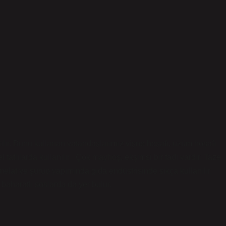
ılır. Bunu kullanan vatandaşlarımız vişne hoşafı, üzüm hoşafı
tatlılarda kullanılır . Çok mayhoş, ekşimsi bir tadı vardır. Taze
elat ve şurup yapımında gıda endüstrisinde sıkça kullanılır.
 baharatlı soslarda da yer bulur.