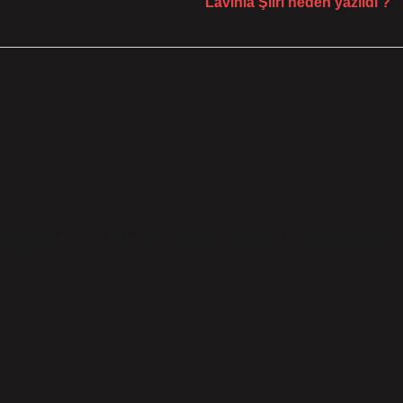
Lavinia Şiiri neden yazıldı ?
afından reçeli, marmelatı, şerbeti yapılarak değerlendirilirken;;
mıştır.