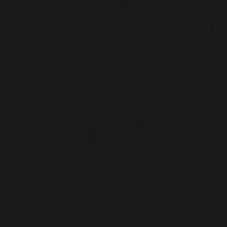
Asya’da karamuk şerbeti, yorgunluğu giderici ve enerji v
DOĞADAN SOFRAYA: KARAMU
Karamuk bitkisi, tüketim açısından son derece çok yön
sofralarımızda yer bulabilir. İşte en yaygın tüketim şekill
1. Taze Meyve Olarak
Hasat zamanı geldiğinde taze karamuk meyvelerini dalın
şaşırtıcı gelebilir ancak bu doğallık, birçok kişinin bağ
birkaç tanesini yoğurt ya da yulafın üzerine ekleyerek g
2. Kurutularak
Karamuk kurutulduğunda uzun süre saklanabilir ve farkl
bilinen kurutulmuş karamuk, pirinç pilavlarının vazgeçil