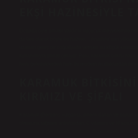
EKŞI HAZINESIYLE T
Doğada öyle bitkiler vardır ki küçücük meyveleriyle he
da tam olarak böyle bir hazine… Anadolu’nun yüksek d
uzanan geniş bir coğrafyada yetişen bu küçük kırmızı me
kullanımıyla dikkat çekiyor. Peki, karamuk bitkisi nasıl 
hem geleneklerden hem de modern mutfaklardan örnekler
KARAMUK BITKISINI 
KIRMIZI VE ŞIFALI
Karamuk (Berberis vulgaris), dikenli dalları ve parlak kı
olmasına rağmen antioksidan, C vitamini ve lif açısında
sistemini güçlendirmek, sindirimi düzenlemek ve vücutta