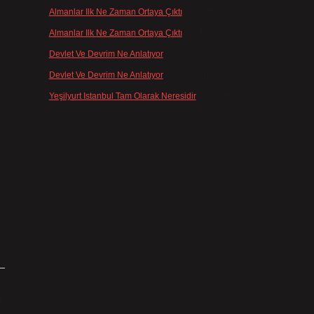
Almanlar Ilk Ne Zaman Ortaya Çıktı
için
admin
Almanlar Ilk Ne Zaman Ortaya Çıktı
için
Reis
Devlet Ve Devrim Ne Anlatıyor
için
admin
Devlet Ve Devrim Ne Anlatıyor
için
Gülcan
Yeşilyurt Istanbul Tam Olarak Neresidir
için
admin
ı