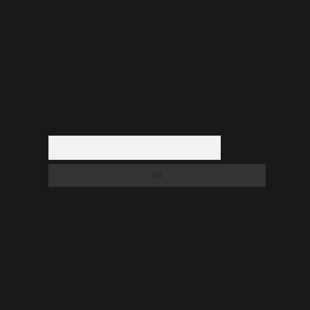
düşündüğünüz içerikleri,
backlinkpanelicomtr@gmail.com
adresine bildirmeniz halinde, ilgili içerikler yasal süre
içerisinde sitemizden kaldırılacaktır.
Arama
SON YORUMLAR