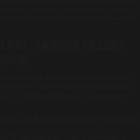
aharda çocuklarıyla birlikte dağlara çıkar ve karamuk toplar.
ak kışa hazırlar. Ona göre karamuk sadece bir yiyecek değil,
nda doğanın gücünü hissederim” derken aslında bu minik kırmızı
ARI: SADECE LEZZET
SUNAR
büyük katkı sağlar. Yapılan araştırmalar, bu meyvenin kan
 desteklediğini ve bağışıklık sistemini güçlendirdiğini ortaya
releri serbest radikallere karşı korur, yaşlanma etkilerini
NIZA DOĞANIN GÜCÜNÜ TAŞIYIN
ridir. Taze meyve olarak tüketebilir, reçelini yapabilir,