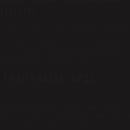
ANIŞIN
m sofralarımıza renk katar hem de sağlığımıza şifa olur. Karamu
ağ eteklerinden İran’a, Kafkasya’dan Orta Asya’ya kadar
yve, yüzyıllardır hem şifalı özellikleriyle hem de mutfaklarda
yenir? Bu özel bitkiyi sofralarımıza nasıl dahil edebiliriz? Gelin,
le bu lezzetli yolculuğa birlikte çıkalım.
TANIYALIM: EKŞI,
rmızı meyveleriyle tanınan bir çalı bitkisidir. Meyveleri küçük
n son derece zengindir. Yüzyıllardır halk hekimliğinde bağışıklı
ki iltihaplanmaları azaltmak için kullanılmıştır. Hatta Orta