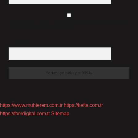
Daha sonraki yorumlarımda kullanılması için adım, e-posta adresim ve
site adresim bu tarayıcıya kaydedilsin.
7 + 8 kaçtır?
*
https://www.muhterem.com.tr
https://kefta.com.tr
https://fomdigital.com.tr
Sitemap