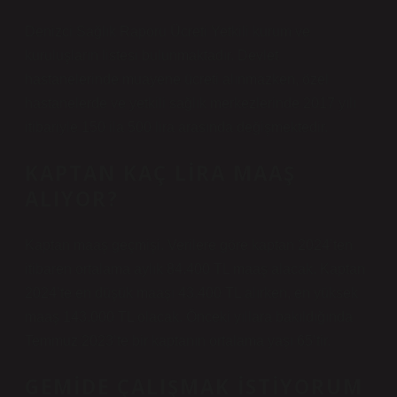
Denizci Sağlık Raporu Ücreti Yetkili kurum ve
kuruluşların listesi bulunmaktadır. Devlet
hastanelerinde muayene ücreti alınmazken, özel
hastanelerde ve yetkili sağlık merkezlerinde 2017 yılı
itibariyle 150 ila 500 lira arasında değişmektedir.
KAPTAN KAÇ LIRA MAAŞ
ALIYOR?
Kaptan maaş geçmişi. Verilere göre kaptan 2024’ten
itibaren ortalama aylık 84.400 TL maaş alacak. Kaptan
2024’te en düşük maaşı 43.400 TL alırken, en yüksek
maaş 143.000 TL olacak. Önceki yıllara bakıldığında
Temmuz 2023’te bir kaptanın ortalama yaşı 65’tir.
GEMIDE ÇALIŞMAK ISTIYORUM