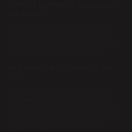
GEMIDE KAMAROT MAAŞLARI
NE KADAR?
Bir steward ne kadar kazanıyor? Steward olarak
çalışan bir kişinin maaşı, mesleki deneyim, şirket ve
yapılan iş miktarı gibi birçok kritere göre değişir. Aralık
2024’te, mevcut ortalama steward maaşı 41’dir.
YAT KAPTANLIĞI KURSU KAÇ
TL?
KURS BİLGİLERİKURS ADIKURS SÜRESİKURS
FİYATISINIRLI YARDIMCI KAPTAN. SUBAYLIĞA
GEÇİŞ EĞİTİMİ 5 GÜN 30.000 TL SINIRLI VARDİYA
SUBAY EĞİTİMİ 7 GÜN 30.000 TL KAPTAN (149 GT)
EĞİTİMİ 3-4 GÜN 25.000 TL KAPTAN (499 GT)
EĞİTİMİ 2 GÜN 35.