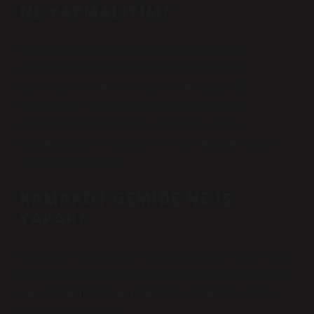
NE YAPMALIYIM?
Denizci olmak için gereken tek eğitim ilkokul
diplomasıdır. Tamamladığınız kurs Milli Eğitim
Bakanlığı tarafından tanınıyorsa ve ayrıca ilgili
kurumlardan denizci sağlık sertifikası alırsanız
gemilerde çalışmaya başlayabilirsiniz. Kursu
tamamladıktan sonra ilgili liman otoritesinden gemi
sertifikası alacaksınız.
KAMAROT GEMIDE NE IŞ
YAPAR?
Bir görevli, yolculara ve mürettebat üyelerine gemilerde
bakmakla sorumlu kişidir. Görevli, yolculara yiyecek ve
içecek dağıtmakla ve mürettebatın temel ihtiyaçlarını
karşılamakla ilgilenir.