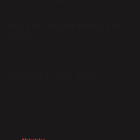
indiriminden yararlanmak için DM’den mesaj
gönderebilirsiniz.
YAT KAPTANLIĞI KURSU KAÇ
GÜN?
Eğitim toplam 25 gün sürmektedir: 20 gün teori, 5 gün
pratik.
GOC KURSU KAÇ GÜN?
GOC (Genel Operatör Sertifikası) için eğitim süresi 13
gündür. ROC (Radyo Operatör Sertifikası) için eğitim
süresi 7 gündür.