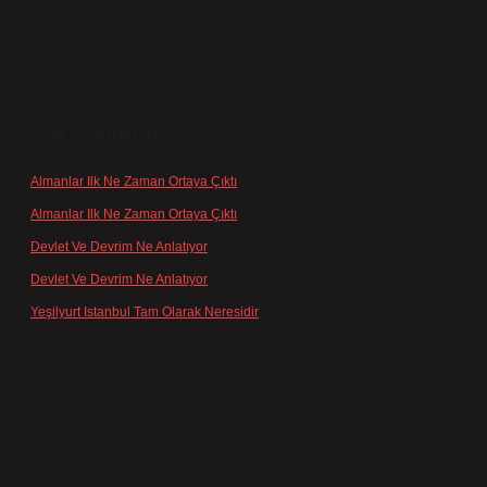
SON YORUMLAR
Almanlar Ilk Ne Zaman Ortaya Çıktı
için
admin
Almanlar Ilk Ne Zaman Ortaya Çıktı
için
Reis
Devlet Ve Devrim Ne Anlatıyor
için
admin
Devlet Ve Devrim Ne Anlatıyor
için
Gülcan
Yeşilyurt Istanbul Tam Olarak Neresidir
için
admin