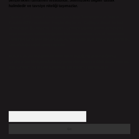
benzerlikleri tamamen tesadüfidir. Sitemizdeki bilgiler taslak
halindedir ve tavsiye niteliği taşımazlar.
Sitemiz, 5651 Sayılı Kanun gereğince Bilgi Teknolojileri ve İletişim
Kurumu (BTK) tarafından onaylanmış bir Yer Sağlayıcı olarak hizmet
vermektedir. Bu nedenle, sitedeki içerikleri proaktif olarak denetleme
veya araştırma yükümlülüğümüz bulunmamaktadır. Ancak, üyelerimiz
yazdıkları içeriklerin sorumluluğunu taşımakta olup, siteye üye olarak bu
sorumluluğu kabul etmiş sayılırlar.
Hukuka ve yasal düzenlemelere aykırı olduğunu düşündüğünüz
içerikleri,
backlinkpanelicomtr@gmail.com
adresine bildirmeniz halinde,
ilgili içerikler yasal süre içerisinde sitemizden kaldırılacaktır.
Arama