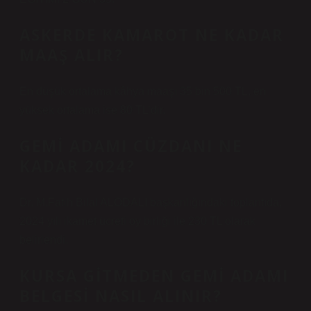
ASKERDE KAMAROT NE KADAR
MAAŞ ALIR?
En düşük ortalama kâhya maaşı 35 bin 500 TL, en
yüksek ortalama ise 80 TL’dir.
GEMI ADAMI CÜZDANI NE
KADAR 2024?
Dr. M.Fatih Bilal ALODALI başkanlığındaki toplantıda,
2024 yılı ikamet ücreti oy birliği ile 230 TL olarak
belirlendi.
KURSA GITMEDEN GEMI ADAMI
BELGESI NASIL ALINIR?