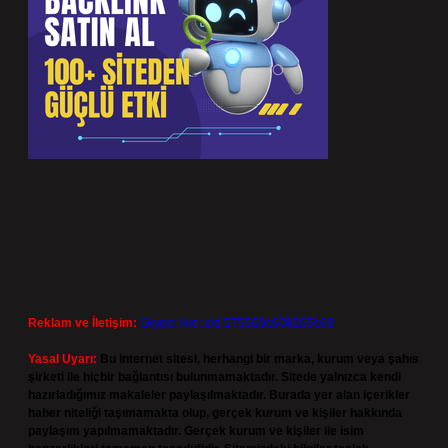
Reklam ve İletişim:
Skype: live:.cid.575569c608265c69
Yasal Uyarı:
Bu internet sitesi, herhangi bir marka, kurum veya şahıs
şirketi ile hiçbir bağlantısı bulunmamaktadır. Sitede yalnızca kendi
hazırladığımız makaleler paylaşılmaktadır. Burada yer alan içerikler
haber niteliği taşımamakta olup, gerçek kurum ve kişiler hakkında
paylaşım yapılmamaktadır. Gerçek kurum ve kişiler ile isim