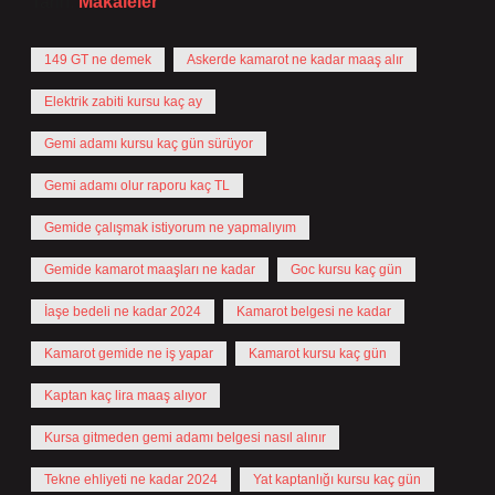
Tarih:
Makaleler
149 GT ne demek
Askerde kamarot ne kadar maaş alır
Elektrik zabiti kursu kaç ay
Gemi adamı kursu kaç gün sürüyor
Gemi adamı olur raporu kaç TL
Gemide çalışmak istiyorum ne yapmalıyım
Gemide kamarot maaşları ne kadar
Goc kursu kaç gün
İaşe bedeli ne kadar 2024
Kamarot belgesi ne kadar
Kamarot gemide ne iş yapar
Kamarot kursu kaç gün
Kaptan kaç lira maaş alıyor
Kursa gitmeden gemi adamı belgesi nasıl alınır
Tekne ehliyeti ne kadar 2024
Yat kaptanlığı kursu kaç gün