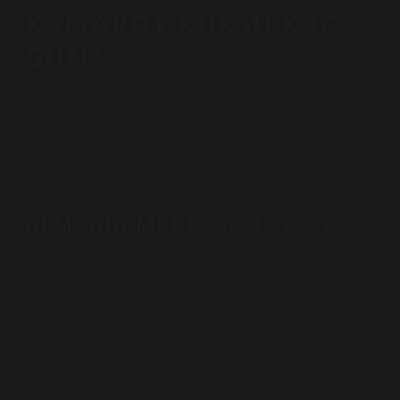
KAMAROT KURSU KAÇ
GÜN?
Steward eğitim programlarını içerir (14 gün). Kurs
sonrası liman başkanlığında gemi adamı kartı
başvurusunda bulunurken en az 6 ay hizmet, garsonluk
vb. zorunludur. Transfer ücreti alınır.
GEMI ADAMI BELGESI KAÇ TL?
Bir gemici cüzdanı veya sertifikası 230 TL’dir. 2024 yılı
gemici yaşam ücreti 230 TL olarak belirlenmiştir.
Gemici eğitim kursunu ve sınavını başarıyla
tamamlayanlar kariyer yapabilir ve liman cüzdanı
edinebilirler.