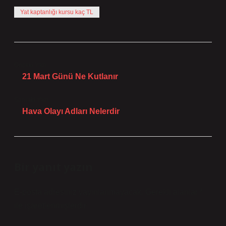
Yat kaptanlığı kursu kaç TL
Önceki Yazı
21 Mart Günü Ne Kutlanır
Sonraki Yazı
Hava Olayı Adları Nelerdir
Bir yanıt yazın
E-posta adresiniz yayınlanmayacak.
Gerekli alanlar
*
ile işaretlenmişlerdir