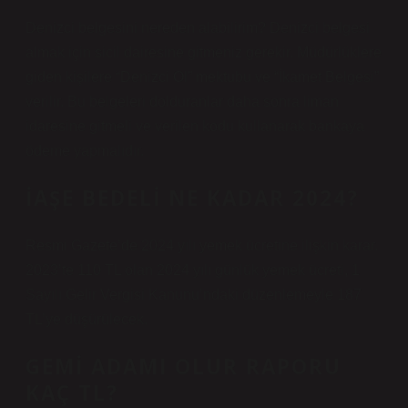
Denizci belgesini nereden alabilirim? Denizci belgesi
almak için sicil dairesine gitmeniz gerekir. Müdürlüklere
giden kişilere “Denizci Ol” mektubu ve “İkamet Belgesi”
verilir. Bu belgeleri dolduranlar daha sonra liman
idaresine gitmeli ve verilen kodu kullanarak bankaya
ödeme yapmalıdır.
İAŞE BEDELI NE KADAR 2024?
Resmi Gazete’de 2024 yılı yemek ücretine ilişkin karar.
2023’te 110 TL olan 2024 yılı günlük yemek ücreti, 1
Sayılı Gelir Vergisi Kanunu’ndaki düzenlemeyle 187
TL’ye düşürülecek.
GEMI ADAMI OLUR RAPORU
KAÇ TL?