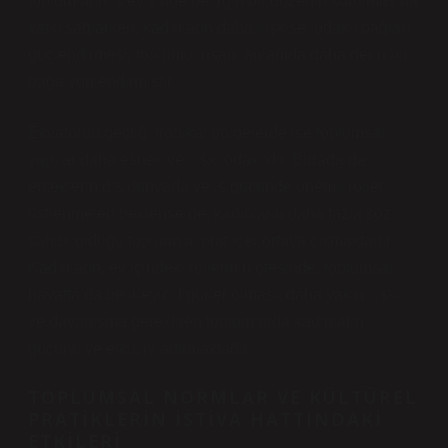
toplumların işleyişinde belirgin bir düzenin kurulmasına
katkı sağlarken, kadınların daha ilişkisel odaklı bağları
güçlendirmesi, toplumu insani anlamda daha derin bir
bağa yönlendirmiştir.
Ekvatorun geçtiği tropikal bölgelerde ise toplumsal
yapılar daha esnek ve ilişki odaklıdır. Burada da
erkeklerin dış dünyada ve iş gücünde önemli roller
üstlenmeleri beklense de, kadınların daha fazla söz
sahibi olduğu toplumsal pratikler ortaya çıkmaktadır.
Kadınların, ev içindeki rollerinin ötesinde, toplumsal
hayatta da belirleyici figürler olması, daha yakın ilişki
ve dayanışma gerektiren toplumlarda kadınların
gücünü ve etkisini artırmaktadır.
TOPLUMSAL NORMLAR VE KÜLTÜREL
PRATIKLERIN İSTIVA HATTINDAKI
ETKILERI