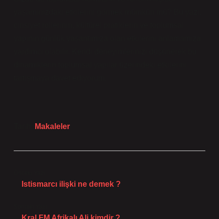
yaşamınızdaki etkilerini görmek mümkün mü? Bu yazı,
cinsiyet rollerinin, kültürel pratiklerin ve toplumsal
yapının günlük yaşantımıza olan etkilerini anlamamıza
yardımcı olabilir. Kendi deneyimlerinizi düşünerek bu
dinamiklerin toplumsal yapılar üzerindeki etkilerini
tartışmaya davet ediyorum.
Tarih:
Makaleler
Önceki Yazı
Istismarcı ilişki ne demek ?
Sonraki Yazı
Kral FM Afrikalı Ali kimdir ?