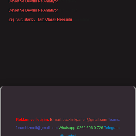
Devlet Ve Devrim Ne Anlatıyor
için
admin
Devlet Ve Devrim Ne Anlatıyor
için
Gülcan
Yeşilyurt Istanbul Tam Olarak Neresidir
için
admin
ulipbett.net/
Reklam ve İletişim:
E-mail:
backlinkpaneli@gmail.com
Teams:
forumhizmeti@gmail.com
Whatsapp: 0262 606 0 726
Telegram: