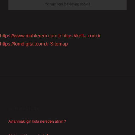
https://www.muhterem.com.tr
https://kefta.com.tr
https://fomdigital.com.tr
Sitemap
SIDEBAR
SON YAZILAR
Avlanmak için kota nereden alınır ?
Ağustos 5, 2026