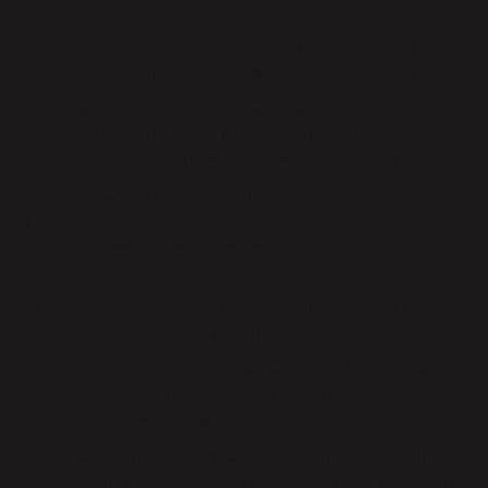
İstiva hattı, yalnızca fiziksel bir coğrafi çizgi olmanın
ötesinde, toplumsal yapıların, cinsiyet rollerinin, kültürel
pratiklerin ve ekonomik ilişkilerin şekillendiği bir hat
olarak da karşımıza çıkar. Her toplum, iklimsel
koşullarına ve coğrafi yerleşimine göre kendine özgü
normlar geliştirmiştir. Bu normlar, yalnızca kadın ve
erkek arasındaki ilişkilerde değil, aynı zamanda
toplumun genel işleyişinde de etkili olmuştur.
Tropikal bölgelerde, ailenin ve toplumsal bağların güçlü
olduğu, yerel pratiklerin toplumsal hayatla bütünleştiği
bir yapı vardır. Örneğin, Güney Amerika’daki bazı yerli
kabilelerde, toplumsal hayat, bireylerin ve ailelerin
etkileşimi ile şekillenir. Kadınlar, bu tür toplumlarda
sadece bakım sağlayıcı değil, aynı zamanda toplumsal
düzeni sürdüren bireyler olarak kabul edilirler. Erkekler