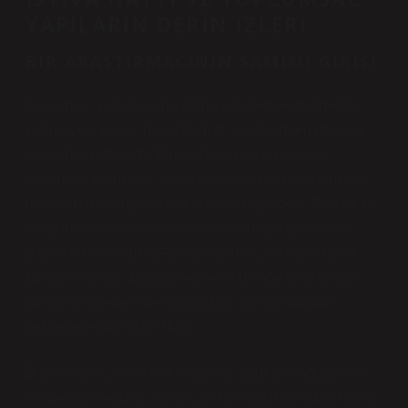
YAPILARIN DERIN İZLERI
BIR ARAŞTIRMACININ SAMIMI GIRIŞI
Toplumsal yapılar, çoğu zaman gözlemlerimizde fark
edilmeyen, ancak hayatlarımızı şekillendiren derin ve
güçlü birer etkendir. Birçok durumda bu yapılar,
toplumsal normlarla, kültürel pratiklerle, hatta cinsiyet
rollerinin dayattığı kalıplarla kendini gösterir. Ben de bir
araştırmacı olarak, bu yapıları anlamaya çalışırken,
bazen bir kavramın peşinden gitmek, bize çok daha
fazlasını anlatır. Bugün, herkesin dilinde olsa da çok
azının derinlemesine düşündüğü bir kavramdan
bahsedeceğiz: İstiva Hattı.
Birçok insan, istiva hattı ifadesini sadece coğrafya ve
iklimle ilişkilendirir. Ancak, bu kavramın yalnızca harita