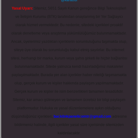
@karabul
Yasal Uyarı:
Sitemiz, 5651 Sayılı Kanun gereğince Bilgi Teknolojileri
ve İletişim Kurumu (BTK) tarafından onaylanmış bir Yer Sağlayıcı
olarak hizmet vermektedir. Bu nedenle, sitedeki içerikleri proaktif
olarak denetleme veya araştırma yükümlülüğümüz bulunmamaktadır.
Ancak, üyelerimiz yazdıkları içeriklerin sorumluluğunu taşımakta olup,
siteye üye olarak bu sorumluluğu kabul etmiş sayılırlar. Bu internet
sitesi, herhangi bir marka, kurum veya şahıs şirketi ile hiçbir bağlantısı
bulunmamaktadır. Sitede yalnızca kendi hazırladığımız makaleler
paylaşılmaktadır. Burada yer alan içerikler haber niteliği taşımamakta
olup, gerçek kurum ve kişiler hakkında paylaşım yapılmamaktadır.
Gerçek kurum ve kişiler ile isim benzerlikleri tamamen tesadüfidir.
Sitemiz, kar amacı gütmeyen ve tamamen ücretsiz bir bilgi paylaşım
platformudur. Hukuka ve yasal düzenlemelere aykırı olduğunu
düşündüğünüz içerikleri,
backlinkpanelicomtr@gmail.com
adresine
bildirmeniz halinde, ilgili içerikler yasal süre içerisinde sitemizden
kaldırılacaktır.