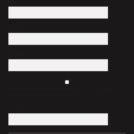
İsim*
E-Posta*
Web Sitesi
Daha sonraki yorumlarımda kullanılması için adım, e-posta adresim ve
site adresim bu tarayıcıya kaydedilsin.
5 + 3 kaçtır?
*