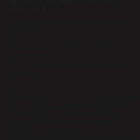
KADINLARIN İLIŞKISEL BAĞLARA
ODAKLANMASI
Toplumsal yapılar, tarih boyunca cinsiyetler arasındaki
rollerin farklılaşmasını sağlamıştır. Erkekler, genellikle
toplumsal yapının dayattığı işlevsel roller içinde yer
alırken, kadınlar ise ilişkisel bağları güçlendiren, bakım
veren figürler olarak görülür. Bunun örneklerini tarih
boyunca ve günümüzde birçok farklı kültürde görmek
mümkündür.
Mesela, batı toplumlarında endüstriyel devrimle birlikte,
erkeklerin dış dünyada, yani ekonomik ve politik yapılar
içinde aktif roller üstlenmesi beklenmiştir. Kadınlar ise
genellikle ev içinde, çocuk bakımında ve duygusal
bağların kurulduğu alanda rollerini benimsemişlerdir.
Erkeklerin işlevsel rollerinin bu kadar belirgin olması,