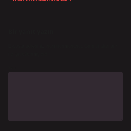
Bir yanıt yazın
E-posta adresiniz yayınlanmayacak.
Gerekli alanlar
*
ile işaretlenmişlerdir
Yorum