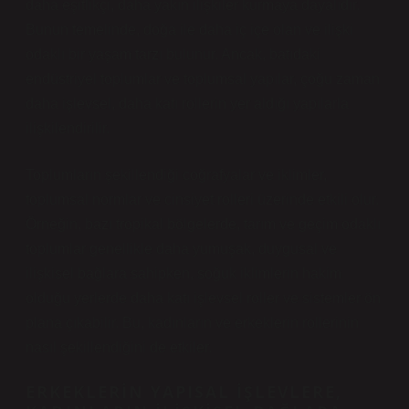
daha eşitlikçi, daha yakın ilişkiler kurmaya dayalıdır.
Bunun temelinde, doğa ile daha iç içe olan ve ilişki
odaklı bir yaşam tarzı bulunur. Ancak, batıdaki
endüstriyel toplumlar ve toplumsal yapılar, çoğu zaman
daha işlevsel, daha katı rollerin yer aldığı yapılarla
ilişkilendirilir.
Toplumların şekillendiği coğrafyalar ve iklimler,
toplumsal normlar ve cinsiyet rolleri üzerinde etkili olur.
Örneğin, bazı tropikal bölgelerde, tarım ve geçim odaklı
toplumlar genellikle daha yumuşak, duygusal ve
ilişkisel bağlara sahipken, soğuk iklimlerin hakim
olduğu yerlerde daha katı işlevsel roller ve sistemler ön
plana çıkabilir. Bu, kadınların ve erkeklerin rollerinin
nasıl şekillendiğini de etkiler.
ERKEKLERIN YAPISAL İŞLEVLERE,