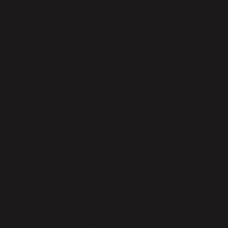
İspari balığı, Türkiye’nin Akdeniz, Ege ve Marmara
kıyılarında yaygın olarak bulunan bir türdür. [1] Ancak
bu yaygınlık, mutlaka yüksek bir ticari değer anlamına
gelmez. Eti küçük ve kılçıklı olduğu için bazı
kaynaklarda “eti makbul değildir” şeklinde
değerlendirilmiştir. [2] Peki bu türün arz–talep
dengesini ekonomi açısından nasıl okuyabiliriz?
Arz tarafı
– Arz bakımından ispari balığı, görece kolay
avlanabilen bir türdür: sahil bölgelerinde erişilmesi
görece basittir. [3]
– Ancak “kolay avlanma” her zaman maliyetsiz
anlamına gelmez: balığın etkin temizlenmesi, işlenmesi
(kılçıkların giderilmesi), depolanması gibi lojistik