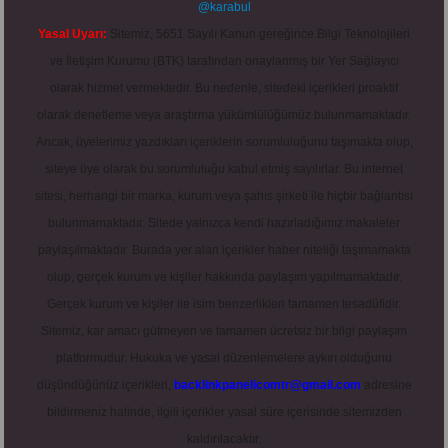
@karabul
Yasal Uyarı:
Sitemiz, 5651 Sayılı Kanun gereğince Bilgi Teknolojileri
ve İletişim Kurumu (BTK) tarafından onaylanmış bir Yer Sağlayıcı
olarak hizmet vermektedir. Bu nedenle, sitedeki içerikleri proaktif
olarak denetleme veya araştırma yükümlülüğümüz bulunmamaktadır.
Ancak, üyelerimiz yazdıkları içeriklerin sorumluluğunu taşımakta olup,
siteye üye olarak bu sorumluluğu kabul etmiş sayılırlar. Bu internet
sitesi, herhangi bir marka, kurum veya şahıs şirketi ile hiçbir bağlantısı
bulunmamaktadır. Sitede yalnızca kendi hazırladığımız makaleler
paylaşılmaktadır. Burada yer alan içerikler haber niteliği taşımamakta
olup, gerçek kurum ve kişiler hakkında paylaşım yapılmamaktadır.
Gerçek kurum ve kişiler ile isim benzerlikleri tamamen tesadüfidir.
Sitemiz, kar amacı gütmeyen ve tamamen ücretsiz bir bilgi paylaşım
platformudur. Hukuka ve yasal düzenlemelere aykırı olduğunu
düşündüğünüz içerikleri,
backlinkpanelicomtr@gmail.com
adresine
bildirmeniz halinde, ilgili içerikler yasal süre içerisinde sitemizden
kaldırılacaktır.