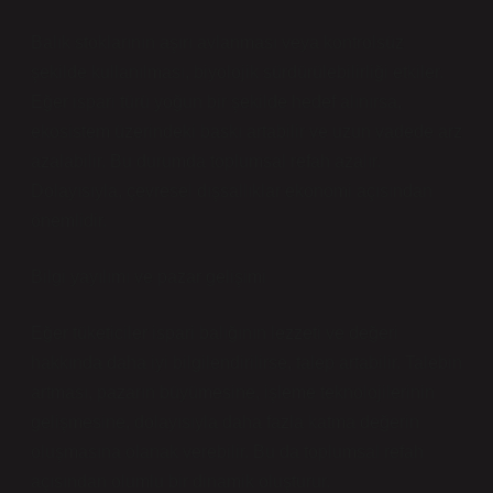
Balık stoklarının aşırı avlanması veya kontrolsüz
şekilde kullanılması, biyolojik sürdürülebilirliği etkiler.
Eğer ispari türü yoğun bir şekilde hedef alınırsa,
ekosistem üzerindeki baskı artabilir ve uzun vadede arz
azalabilir. Bu durumda toplumsal refah azalır.
Dolayısıyla, çevresel dışsallıklar ekonomi açısından
önemlidir.
Bilgi yayılımı ve pazar gelişimi
Eğer tüketiciler ispari balığının lezzeti ve değeri
hakkında daha iyi bilgilendirilirse, talep artabilir. Talebin
artması, pazarın büyümesine, işleme teknolojilerinin
gelişmesine, dolayısıyla daha fazla katma değerin
oluşmasına olanak verebilir. Bu da toplumsal refah
açısından olumlu bir dinamik oluşturur.