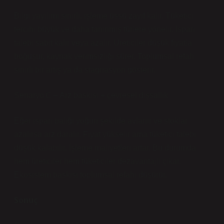
Bilgi yayılımı sınırlı, işleme üssü zayıf kalır. Tüketici
tercihi büyük ve daha tanınmış türlere yönelir. İspari
talebi sabit kalır veya azalır. Üreticiler düşük fiyatla
boğuşur, kaynak verimsizliği sürer. Toplumsal refah
sınırlı bir artış ya da stagnasyon gösterir.
Senaryo C – Arz baskısı + çevresel dışsallık
Eğer ispari balığı yoğun şekilde avlanır ve stoklar
azalırsa arz daralır. Fiyat yükselir ama tüketici talebi
düşük kalabilir. İşleme maliyetleri artar. Bu durumda
hem üreticiler hem tüketiciler dezavantajlı çıkar.
Ekosistem baskısı toplumsal refahı düşürür.
Sonuç