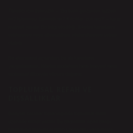
Tüketici için belirsizlik – “Bu balık gerçekten lezzetli
mi? İşlenmesi zahmetli mi? Kılçıkları çok mu?” – karar
maliyeti yaratır. Bu bilgi eksikliği, tüketim kararlarını
ertelemeye veya alternatiflere yönlendirmeye sebep
olabilir.
Bir ekonomist açısından, bu tür kararların
yaygınlaşması, tüketim modelinin hem bireysel hem
toplumsal düzeyde etkisini doğurur.
TOPLUMSAL REFAH VE
DIŞSALLIKLAR
Bireysel kararlar toplandığında toplumsal refah
üzerinde etkiler yaratır. Bu bağlamda ispari balığı
tüketiminin toplumsal refah üzerindeki yansımaları