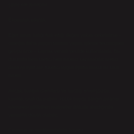
şöyle ele alınabilir:
Ekonomik etkinlik
Eğer ispari balığı hak ettiği değeri yukarı çekebilirse –
örneğin daha yaygın tanıtımı yapılır, işleme teknolojileri
geliştirilirse – kaynak verimli şekilde kullanılabilir. Bu
durumda hem üretici hem tüketici kazanabilir: üretici
daha iyi fiyat alır, tüketici uygun fiyatla makul bir ürün
tüketir.
Ancak, balığın işlenmesi ve lojistiği elverişsizse,
kaynak israfı da olabilir: küçük boyda balığın avlanıp
işlenmesi götürülen maliyetler dikkate alındığında
verimlilik düşük olabilir.
Çevresel ve sürdürülebilirlik boyutu