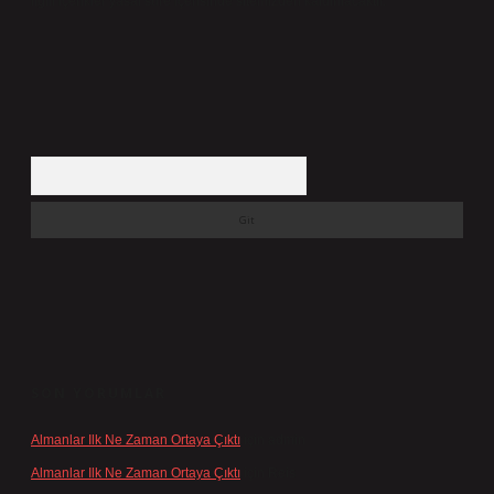
ilgili içerikler yasal süre içerisinde sitemizden kaldırılacaktır.
Arama
SON YORUMLAR
Almanlar Ilk Ne Zaman Ortaya Çıktı
için
admin
Almanlar Ilk Ne Zaman Ortaya Çıktı
için
Reis