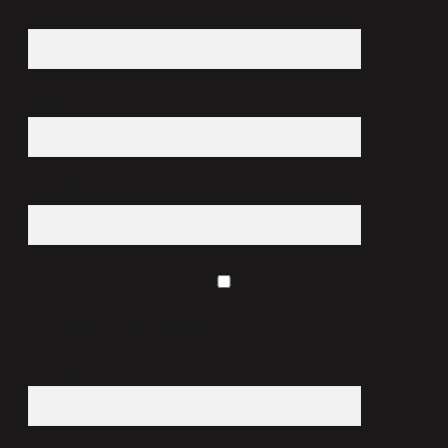
İsim*
E-Posta*
Web Sitesi
Daha sonraki yorumlarımda kullanılması için adım, e-posta adresim ve
site adresim bu tarayıcıya kaydedilsin.
6 + 2 kaçtır?
*