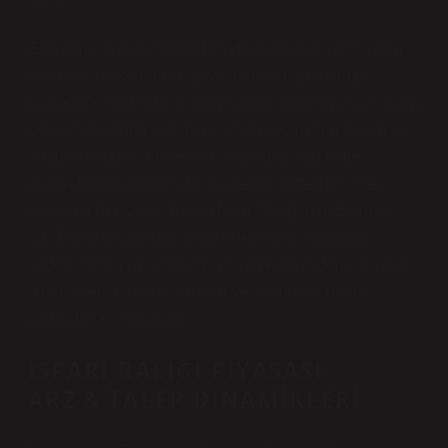
Ekonomik analizle bakıldığında, piyasaların her daim
yeterli ve mükemmel bilgiyle donanmış olmadığı
gerçeğiyle karşılaşırız. Kaynakların sınırlılığı, seçimlerin
belirsizlik altında yapılması ve bu seçimlerin toplumsal
refah üzerindeki etkileri bir ekonomist için temel
düşündürücü noktalardır. Bu perspektiften hareketle,
küçük bir deniz balığı olan İspari Balığı’nın (Bilimsel
adı: Diplodus annularis) tüketilebilirliği sorusunu,
sadece “yenir mi, yenmez mi” düzeyinde değil; piyasa
dinamikleri, bireysel kararlar ve toplumsal refah
açısından ele alacağız.
İSPARI BALIĞI PIYASASI:
ARZ & TALEP DINAMIKLERI