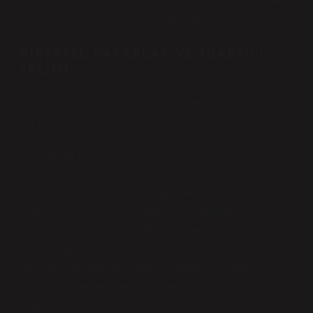
fiyatı” oluşturur. Bu denge, tüketimin yaygınlığı, işleme
maliyetleri, tüketici tercihi gibi faktörlerle belirlenir.
BIREYSEL KARARLAR VE TÜKETICI
SEÇIMI
Bireysel tüketicinin “İspari balığı yiyelim mi?” kararını
verirken değerlendirdiği bazı ekonomik hususlar vardır:
Fiyat‑fayda analizi
Tüketici balığın fiyatını gördüğünde şu soruları sorar:
“Ödeyeceğim ücret karşılığında alacağım fayda (lezzet,
besin değeri) yeterli mi?” Bu bağlamda ispari balığının
besin değeri ve lezzeti üzerine bilgi sınırlılığı vardır.
Bazı kaynaklarda “eti lezzetli” olduğu söylenmiş olsa
da, küçük bireylerin etinin az ve kılçıklı olduğuna dair
uyarılar da mevcuttur. [5]