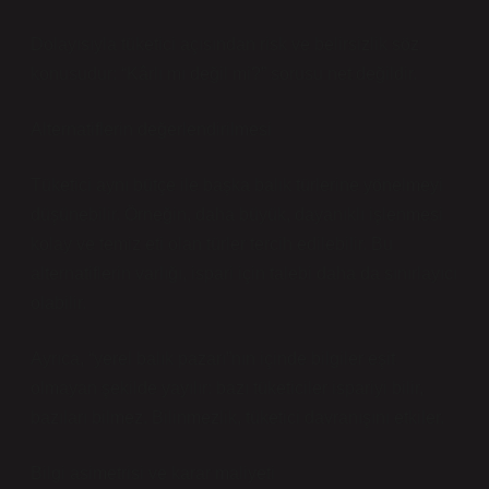
Dolayısıyla tüketici açısından risk ve belirsizlik söz
konusudur: “Kârlı mı değil mi?” sorusu net değildir.
Alternatiflerin değerlendirilmesi
Tüketici aynı bütçe ile başka balık türlerine yönelmeyi
düşünebilir. Örneğin, daha büyük, dayanıklı işlenmesi
kolay ve temiz eti olan türler tercih edilebilir. Bu
alternatiflerin varlığı, ispari için talebi daha da sınırlayıcı
olabilir.
Ayrıca, “yerel balık pazarı”nın içinde bilgiler eşit
olmayan şekilde yayılır: bazı tüketiciler ispariyi bilir,
bazıları bilmez. Bilinmezlik, tüketici davranışını etkiler.
Bilgi asimetrisi ve karar maliyeti