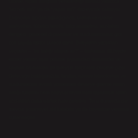
Özetle, ispari balığının yenebilirliği sorusu yalnızca
“lezzetli mi?” ya da “yapılır mı?” düzeyinde kalmıyor.
Ekonomik açıdan bakıldığında, üretim ve işleme
maliyetleri, tüketici tercihi, bilgi asimetrisi, arz‑talep
dengesi, çevresel dışsallıklar ve sürdürülebilirlik gibi
çok sayıda faktör sürece dahil. Bireylerin yaptıkları
seçimler – “bu balığı alayım mı?” – toplumsal düzeyde
etkiler yaratır; aynı şekilde piyasadaki dinamikler ve
kaynak kısıtlılıkları da bireysel tercihlere çerçeve çizer.
Geleceğe baktığımızda, tanıtım, işleme teknolojileri ve
sürdürülebilir avcılık yöntemleri devreye girerse ispari
balığı tüketimi hem bireysel fayda hem toplumsal refah
açısından daha parlak hale gelebilir. Tersi durumda ise
mevcut potansiyel atıl kalabilir ya da kaynaklar verimsiz
kullanılabilir.
—