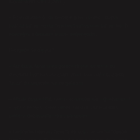
algılar talebi sınırlayabilir.
– Fiyat duyarlılığı da devreye girer: tüketici “düşük
fiyat‑az tat” mı yoksa “yüksek fiyat‑yüksek tat” mı tercih
edeceğini ekonomik olarak değerlendirir.
Dengede ne oluyor?
– Arz fazla, fakat talep görece düşük kalabilir: bu
durumda fiyat baskısı aşağı yönlü olur, balık pazarda
“ucuz” bir seçenek haline gelebilir.
– Ancak düşük fiyat, üretici açısından kârlılığı azaltabilir
– işçilik ve lojistik maliyetleri sabitse, arzın artması
üreticiyi dezavantajlı duruma sokabilir.
– Neticede, hem arz hem talep koşulları bir tür “denge