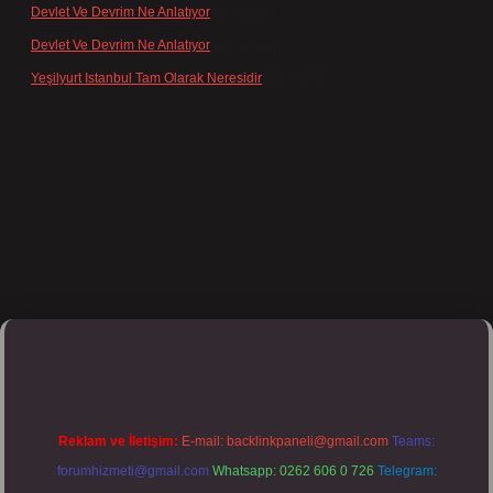
Devlet Ve Devrim Ne Anlatıyor
için
admin
Devlet Ve Devrim Ne Anlatıyor
için
Gülcan
Yeşilyurt Istanbul Tam Olarak Neresidir
için
admin
ett.net/
Reklam ve İletişim:
E-mail:
backlinkpaneli@gmail.com
Teams:
forumhizmeti@gmail.com
Whatsapp: 0262 606 0 726
Telegram: