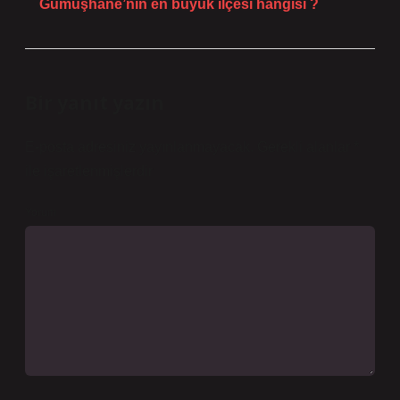
Gümüşhane’nin en büyük ilçesi hangisi ?
Bir yanıt yazın
E-posta adresiniz yayınlanmayacak.
Gerekli alanlar
*
ile işaretlenmişlerdir
Yorum