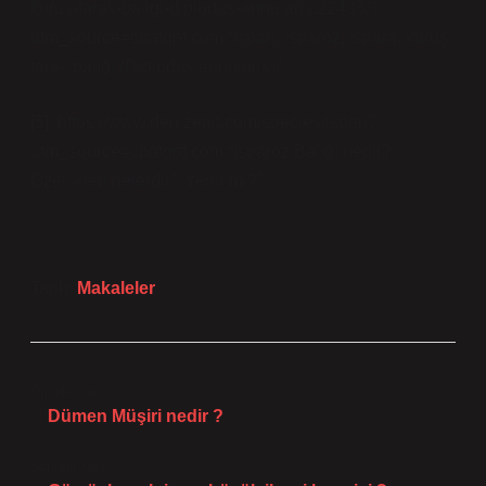
kurus-tarak-baligi-diplodus-annularis.22435/?
utm_source=chatgpt.com “Ispari, ısparoz, ıspara, kuruş,
tarak balığı (Diplodus annularis)”
[5]: https://www.denizeait.com/species/ispari?
utm_source=chatgpt.com “İsparoz Balığı nedir?
Özellikleri nelerdir? Yenir mi?”
Tarih:
Makaleler
Önceki Yazı
Dümen Müşiri nedir ?
Sonraki Yazı