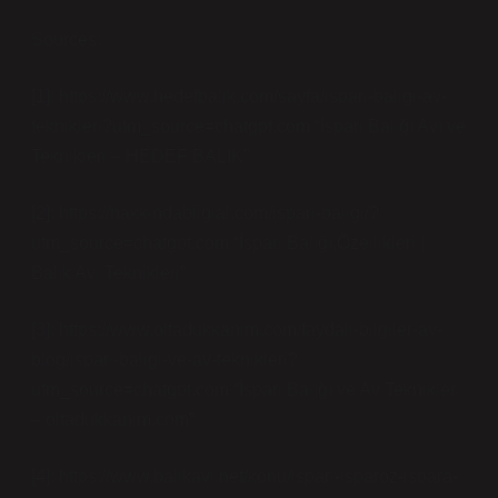
Sources:
[1]: https://www.hedefbalik.com/sayfa/ispari-baligi-av-
teknikleri?utm_source=chatgpt.com “İspari Balığı Avı ve
Teknikleri – HEDEF BALIK”
[2]: https://hakkindabilgial.com/ispari-baligi/?
utm_source=chatgpt.com “İspari Balığı,Özellikleri |
Balık Avı Teknikleri”
[3]: https://www.oltadukkanim.com/faydali-bilgiler-av-
blog/ispari-baligi-ve-av-teknikleri?
utm_source=chatgpt.com “İspari Balığı ve Av Teknikleri
– oltadukkanim.com”
[4]: https://www.balikavi.net/konu/ispari-isparoz-ispara-