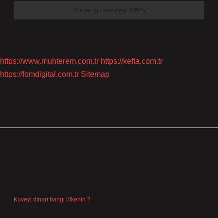
https://www.muhterem.com.tr
https://kefta.com.tr
https://fomdigital.com.tr
Sitemap
SIDEBAR
SON YAZILAR
Kuveyt dinarı hangi ülkenin ?
Ağustos 8, 2026