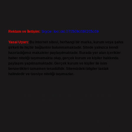
Reklam ve İletişim:
Skype: live:.cid.575569c608265c69
Yasal Uyarı:
Bu internet sitesi, herhangi bir marka, kurum veya şahıs
şirketi ile hiçbir bağlantısı bulunmamaktadır. Sitede yalnızca kendi
hazırladığımız makaleler paylaşılmaktadır. Burada yer alan içerikler
haber niteliği taşımamakta olup, gerçek kurum ve kişiler hakkında
paylaşım yapılmamaktadır. Gerçek kurum ve kişiler ile isim
benzerlikleri tamamen tesadüfidir. Sitemizdeki bilgiler taslak
halindedir ve tavsiye niteliği taşımazlar.
Sitemiz, 5651 Sayılı Kanun gereğince Bilgi Teknolojileri ve İletişim
Kurumu (BTK) tarafından onaylanmış bir Yer Sağlayıcı olarak hizmet
vermektedir. Bu nedenle, sitedeki içerikleri proaktif olarak denetleme
veya araştırma yükümlülüğümüz bulunmamaktadır. Ancak, üyelerimiz
yazdıkları içeriklerin sorumluluğunu taşımakta olup, siteye üye olarak bu
sorumluluğu kabul etmiş sayılırlar.
Hukuka ve yasal düzenlemelere aykırı olduğunu düşündüğünüz
içerikleri,
backlinkpanelicomtr@gmail.com
adresine bildirmeniz halinde,