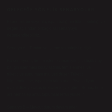
GELECEĞE YÖNELIK SENARYOLAR
Ekonomik bir vizyonla, ispari balığının tüketilebilirliği ve
değeri açısından birkaç olası senaryoyu
değerlendirebiliriz.
Senaryo A – Tanıtım ve işleme teknolojisi gelişir
Bu senaryoda, üretim‑işleme zinciri iyileşir: küçük boy
balığın işlenmesi kolaylaştırılır, temizlenmesi ve
tüketiciye sunulması maliyeti düşer. Tüketici
bilgilendirilirse, ispari için talep artar. Piyasa fiyatı
makul düzeye çıkar, üreticiler teşvik görür. Sonuç: hem
arz hem talep artar, toplumsal refah yükselir.
Senaryo B – Mevcut durum devam eder