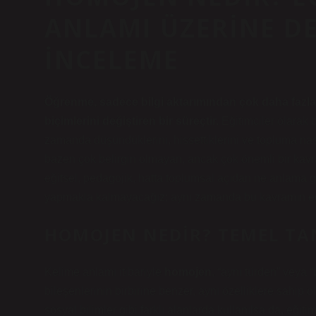
ANLAMI ÜZERINE DE
İNCELEME
Öğrenme, sadece bilgi aktarımından çok daha fazlas
biçimlerini değiştiren bir süreçtir.
Eğitimciler olarak b
zamanda düşündüklerini, hissettiklerini ve topluma nas
bazen çok belirgin olmayan, ancak çok önemli bir kavra
eğitsel, pedagojik, hatta toplumsal açıdan ne anlama 
yapmakla kalmayacağız; aynı zamanda bu kavramın eğitim
HOMOJEN NEDIR? TEMEL TA
Kelime anlamı itibariyle
homojen
, “aynı türden” veya 
bileşenlerinin birbirine benzer, aynı özelliklere sahip o
sosyal bilimler gibi farklı alanlarda kullanılsa da, eği