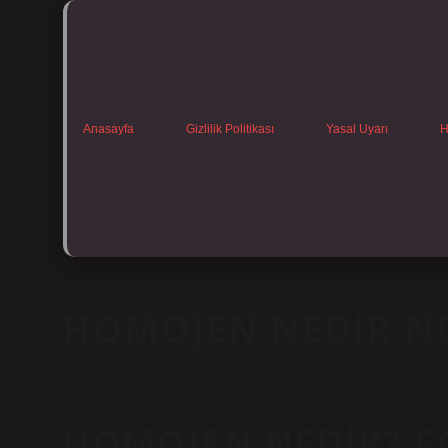
Anasayfa
Gizlilik Politikası
Yasal Uyarı
H
HOMOJEN NEDIR NE
Tarih: Ekim 26, 2025
HOMOJEN NEDIR? E