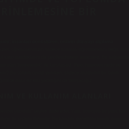
RINLEMESINE BIR
ıdır; insanları dönüştüren, onların dünyayı algılama
izler, öğrencilerimizin sadece konuları öğrenmelerini değil, aynı
ıl katkı sunduklarını da şekillendirmeyi amaçlarız. Bu bağlamda
m olan “homojenlik” ile karşılaşırız. Peki, homojen nedir ve
gelir? Bu soruya cevap verirken, sadece akademik bir tanım
de nasıl bir etki yarattığını da tartışacağız.
NIM VE KULLANIM ALANLARI
“benzer yapıdaki” şeyleri ifade eder. Yani, homojen bir yapı, tüm
lduğu bir sistemi tanımlar. Bu kavram, genellikle kimya, biyoloji,
tim ve pedagojik bağlamda da oldukça önemli bir yer tutar.