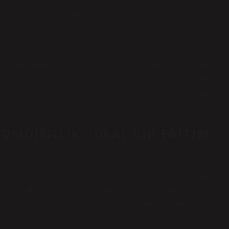
yi gerektiren öğrenme süreçlerine engel olabilir.
e öğrenmelerini savunur. Bu teorinin en önemli öğelerinden biri
tillerine sahip olmaları gerektiğidir. Bu bağlamda, homojen
elerini sınırlayabilir. Fakat, homojen bir grup içerisinde daha
bilir, çünkü öğrenciler benzer deneyimlere sahiptir.
OMOJENLIK: İDEAL BIR EĞITIM
l en verimli şekilde öğrenir?” sorusudur. Her öğrencinin öğrenme
jik yöntemi bulmaya çalışırız. Homojen sınıflar, genellikle
rli olduğu ortamlardır. Bu tür sınıflarda öğretim yöntemleri daha
lerini en üst düzeye çıkarmak için sınırlayıcı olabilir. Peki,