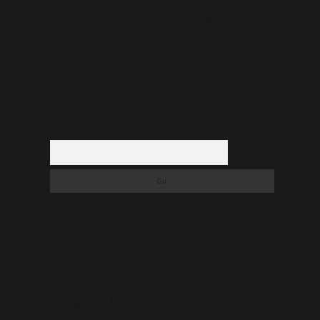
n
düşündüğünüz içerikleri,
backlinkpanelicomtr@gmail.com
adresine bildirmeniz halinde, ilgili içerikler yasal süre
içerisinde sitemizden kaldırılacaktır.
n
Arama
?
SON YORUMLAR