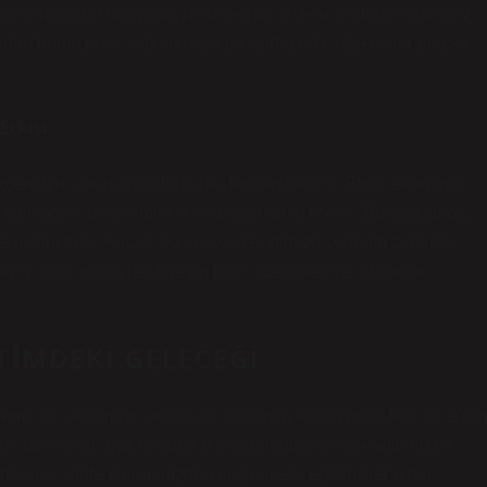
rklı olduğu bir dünyada, homojen bir sistem, bu farklılıkları göz
nlamadan homojenlik sağlanmaya çalışıldığında, öğrenciler gerçek
Etkisi
ojenliğin sorunlarını daha da derinleştirebilir. Farklı ekonomik
in eğitimdeki deneyimlerini ve başarılarını etkiler. Bu bağlamda,
tme riskini taşır. Ancak, bu soruyu kendimize sormamız gerekir:
yi olur, yoksa her bireyin farklı özellikleri ve ihtiyaçları
TIMDEKI GELECEĞI
mli bir kavramdır, ancak bu kavramın tek başına ideal bir eğiti
l farklılıkları göz önünde bulundurularak şekillendirilen bir
edagojik yöntemlerin gözden geçirilmesi, eğitimcilerin her