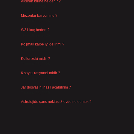
Aksiran birine ne denir ?
Ağustos 3, 2026
Mezonlar baryon mu ?
Temmuz 29, 2026
W31 kaç beden ?
Temmuz 29, 2026
Koşmak kalbe iyi gelir mi ?
Temmuz 27, 2026
Keller zeki midir ?
,
Temmuz 25, 2026
6 sayısı rasyonel midir ?
Temmuz 24, 2026
Jar dosyasını nasıl açabilirim ?
Temmuz 23, 2026
Astrolojide şans noktası 8 evde ne demek ?
Temmuz 21, 2026