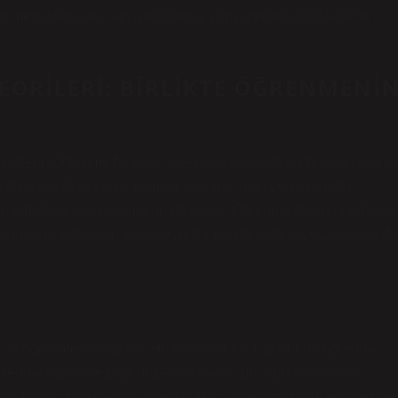
im metodolojisinin veya toplumsal yapıların benzer özellikler
EORILERI: BIRLIKTE ÖĞRENMENI
terir. Öğrenme teorileri, bireylerin nasıl öğrendiklerini, bilgi v
a etkili olduğunu anlamamıza yardımcı olan çerçevelerdir.
ı olduğu gibi, sınırlamaları da vardır. Öğrenme teorilerine dayal
n başarıyı artırabilir, ancak aynı zamanda potansiyel zorluklar da
rı ile öğrenmeyi vurgular. Homojen bir sınıf, bu tür bir öğrenme
renme hızları ve bilgi düzeyleri vardır. Bu, öğretmenin her
r. Ancak, homojenlik, bireysel farklılıkların göz ardı edilmesine