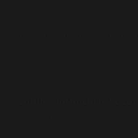
hal alabilir. Çünkü herkesin öğrenme tarzı ve hızının fa
ardı edebilir. Toplumsal farklılıkları, eşitsizlikleri a
potansiyellerini ortaya koyamayabilirler.
Toplumsal Farklılıkların Homojenlik Üzerindeki 
Toplumdaki sosyal ve kültürel farklılıklar, eğitimde hom
durumlar, kültürel değerler ve aile yapıları, öğrenciler
homojen sınıf yapıları, toplumsal çeşitliliği göz ardı e
Gerçekten herkes için homojen bir eğitim ortamı mı daha i
doğrultusunda şekillenen eğitim mi daha verimli olur?
SONUÇ: HOMOJENLIK VE EĞI
Sonuç olarak,
homojenlik
eğitimin her aşamasında öne
ortamı oluşturduğunu söylemek zor. Öğrencilerin bireyse
eğitim, daha verimli olabilir. Öğrenme teorilerinin ve p