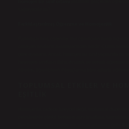
homojen bir sınıf ortamı
yaratmak gerçekten öğrenciler
sağlayabilir mi?
Farklılaştırılmış Öğrenme ve Homojenlik
Farklılaştırılmış öğrenme, her öğrencinin kendi hızınd
olmayan sınıfların avantajlarından biridir. Çünkü burada
göre uyarlanır. Ancak, homojen bir sınıf yapısında bu t
heterojen sınıfların daha dinamik ve verimli öğrenme 
öğretim, öğrencilerin ihtiyaçlarına göre adapte edileme
TOPLUMSAL ETKILER VE HOM
EŞITLIK
Homojenlik sadece bireysel değil, toplumsal düzeyde de 
pekiştirebilir çünkü herkesin aynı fırsatlara, kaynakla
tüm bireyleri aynı şekilde ele almak anlamına gelir.
Eği