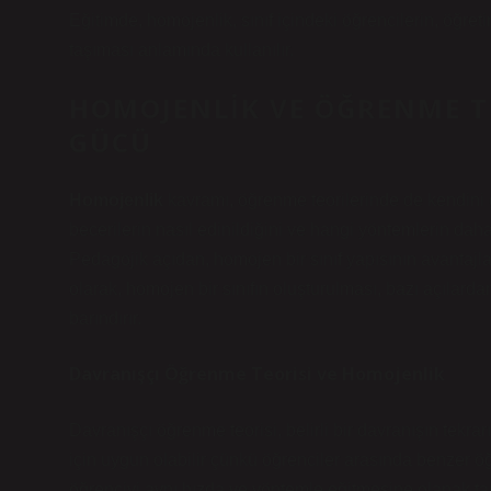
Eğitimde, homojenlik, sınıf içindeki öğrencilerin, öğret
taşıması anlamında kullanılır.
HOMOJENLIK VE ÖĞRENME T
GÜCÜ
Homojenlik
kavramı, öğrenme teorilerinde de kendini gös
becerilerin nasıl edinildiğini ve hangi yöntemlerin dah
Pedagojik açıdan, homojen bir sınıf yapısının avantajlar
olarak, homojen bir sınıfın oluşturulması, bazı açılarda
barındırır.
Davranışçı Öğrenme Teorisi ve Homojenlik
Davranışçı öğrenme teorisi, belirli bir davranışın tekra
için uygun olabilir çünkü öğrenciler arasında benzer öğ
öğrenciyi aynı hızda ve yöntemle eğitmesine olanak tanı