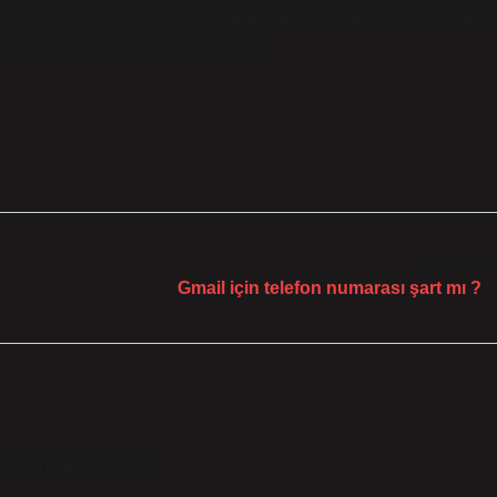
lmesini sağlar. Kendi öğrenme deneyimlerinizi düşündüğünüzde,
ğitim sistemi mi daha etkili olurdu?
Sonraki Yaz
Gmail için telefon numarası şart mı ?
le işaretlenmişlerdir