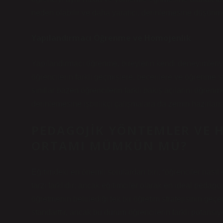
neden olabilir ve daha yaratıcı, derinlemesine düşünme
Yapılandırmacı Öğrenme ve Homojenlik
Yapılandırmacı öğrenme, bireylerin kendi deneyimleriyl
öğrencilerin farklı geçmişlere, becerilere ve öğrenme s
sınıflar bazen öğrencilerin farklı bakış açılarını öğrenm
derinlemesine işbirlikçi çalışmalara da zemin hazırlana
PEDAGOJIK YÖNTEMLER VE H
ORTAMI MÜMKÜN MÜ?
Eğitimdeki en önemli sorulardan biri, “öğrenciler nası
tarzı farklıdır; ancak eğitimciler olarak en ideal pedago
öğretmenin belirlediği tek bir öğretim stratejisinin geçe
standarttır, ancak bu durum öğrencilerin farklı potansiyel