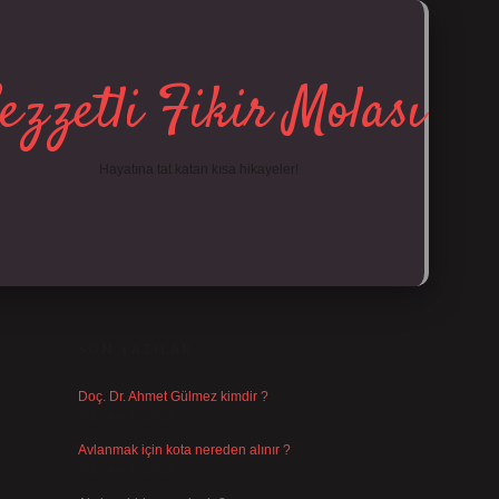
ezzetli Fikir Molası
Hayatına tat katan kısa hikayeler!
SIDEBAR
https://tulipbe
SON YAZILAR
Doç. Dr. Ahmet Gülmez kimdir ?
Ağustos 6, 2026
Avlanmak için kota nereden alınır ?
Ağustos 5, 2026