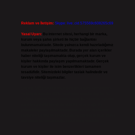
Reklam ve İletişim:
Skype: live:.cid.575569c608265c69
Yasal Uyarı:
Bu internet sitesi, herhangi bir marka,
,
kurum veya şahıs şirketi ile hiçbir bağlantısı
bulunmamaktadır. Sitede yalnızca kendi hazırladığımız
makaleler paylaşılmaktadır. Burada yer alan içerikler
haber niteliği taşımamakta olup, gerçek kurum ve
kişiler hakkında paylaşım yapılmamaktadır. Gerçek
kurum ve kişiler ile isim benzerlikleri tamamen
tesadüfidir. Sitemizdeki bilgiler taslak halindedir ve
tavsiye niteliği taşımazlar.
Sitemiz, 5651 Sayılı Kanun gereğince Bilgi Teknolojileri
ve İletişim Kurumu (BTK) tarafından onaylanmış bir Yer
Sağlayıcı olarak hizmet vermektedir. Bu nedenle, sitedeki
içerikleri proaktif olarak denetleme veya araştırma
yükümlülüğümüz bulunmamaktadır. Ancak, üyelerimiz
yazdıkları içeriklerin sorumluluğunu taşımakta olup, siteye
üye olarak bu sorumluluğu kabul etmiş sayılırlar.
Hukuka ve yasal düzenlemelere aykırı olduğunu