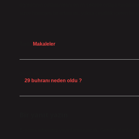
öğrencinin potansiyelini en iyi şekilde ortaya koyabi
sizce homojen bir ortam mı, yoksa çeşitlilik içeren bir e
Tarih:
Makaleler
Önceki Yazı
29 buhranı neden oldu ?
Bir yanıt yazın
E-posta adresiniz yayınlanmayacak.
Gerekli alanlar
*
i