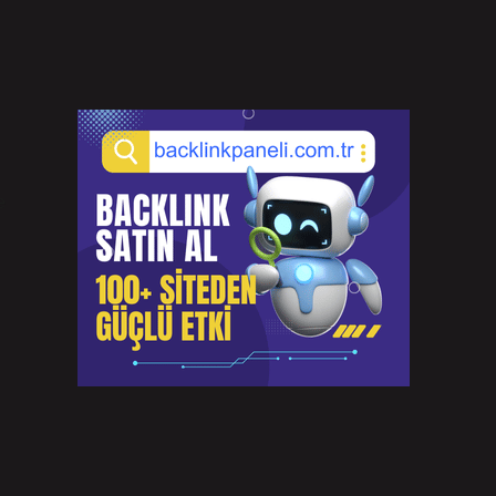
N
e
ı