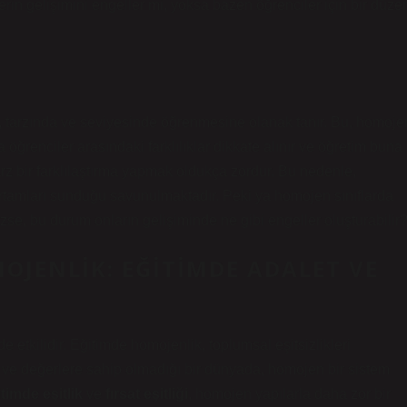
in gelişimini engeller mi, yoksa bazen öğrenciler için bir düze
a, tarzında ve seviyesinde öğrenmesine olanak tanır. Bu, homoje
 öğrenciler arasındaki farklılıklar dikkate alınır ve öğretim buna
arz bir farklılaştırma yapmak oldukça zordur. Bu nedenle,
ortamları sunduğu savunulmaktadır. Peki ya homojen sınıflarda
zse, bu durum onların gelişiminde ne gibi engeller oluşturabilir
OJENLIK: EĞITIMDE ADALET VE
etkilidir. Eğitimde homojenlik, toplumsal eşitsizlikleri
ra ve değerlere sahip olmadığı bir dünyada, homojen bir sistem
timde eşitlik
ve
fırsat eşitliği
, homojen yapılarla daha zor bir