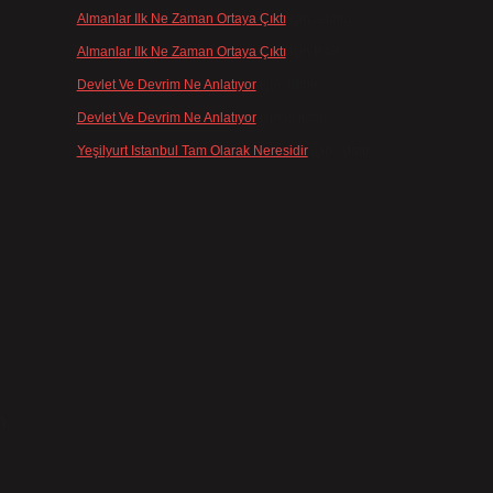
Almanlar Ilk Ne Zaman Ortaya Çıktı
için
admin
Almanlar Ilk Ne Zaman Ortaya Çıktı
için
Reis
Devlet Ve Devrim Ne Anlatıyor
için
admin
Devlet Ve Devrim Ne Anlatıyor
için
Gülcan
Yeşilyurt Istanbul Tam Olarak Neresidir
için
admin
m