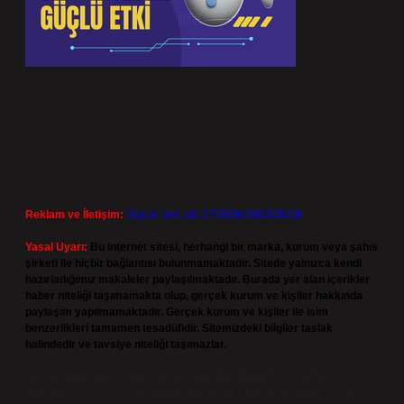
Reklam ve İletişim:
Skype: live:.cid.575569c608265c69
Yasal Uyarı:
Bu internet sitesi, herhangi bir marka, kurum veya şahıs
şirketi ile hiçbir bağlantısı bulunmamaktadır. Sitede yalnızca kendi
hazırladığımız makaleler paylaşılmaktadır. Burada yer alan içerikler
haber niteliği taşımamakta olup, gerçek kurum ve kişiler hakkında
paylaşım yapılmamaktadır. Gerçek kurum ve kişiler ile isim
benzerlikleri tamamen tesadüfidir. Sitemizdeki bilgiler taslak
halindedir ve tavsiye niteliği taşımazlar.
Sitemiz, 5651 Sayılı Kanun gereğince Bilgi Teknolojileri ve İletişim
Kurumu (BTK) tarafından onaylanmış bir Yer Sağlayıcı olarak hizmet