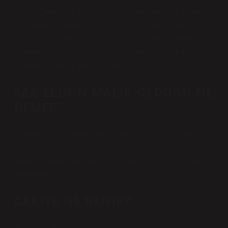
Bunlar genellikle özel çobanlardı; ev işleri, tarla işleri
ve bahçecilikle uğraşırlardı. Köle olan cariyelere
gelince; villalarda, konaklarda ve zengin ailelerin
evlerinde hizmetçi olarak çalışır, temizlik ve yemek
pişirme gibi ev işleri yaparlardı.
SAĞ ELININ MALIK OLDUĞU NE
DEMEK?
“Ma mekeket eymanukum” / “sağ elindeki”: Kuran’da
“sağ” genellikle güç ve kuvvet anlamında kullanılır. Bu,
savaş esirlerinden sahip olduğunuz köle ve cariyeleri
ifade eder.
CARIYE NE DENIR?
Eskiden savaşlarda esir alınan veya bir şekilde satın