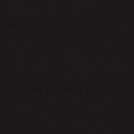
alınan erkeklere köle, kadınlara ise cariye denilirdi
(Pakalın 1993: 259, 300).
CARIYELIK DEVAM EDIYOR MU?
Başka bir ifadeyle: Nikâh-ı tenezzühî, normal bir nikâh
akdi gibi, şahitler huzurunda, mehrin tespiti ve tarafların
icap ve kabulüyle akdedilir. Fakat nikâh-ı tenezzühîde,
nikâh akdinin sonuçları ilan edilmez. Çünkü, kendisine
evli olan cariyenin cariyelik statüsü devam eder.
CARIYE ARAPÇA NE DEMEK?
Cariye (Arapça: جارية, “jariya”), Orta Doğu’da İslam
dünyasında köleleştirilmiş kadın cariyeler kategorisi
için bir unvan ve terimdi. Cariye (Arapça: جارية,