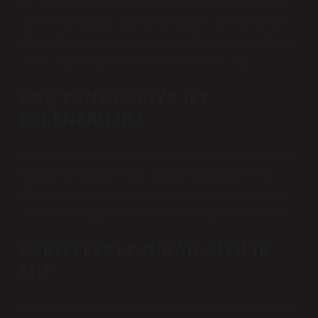
Hz. Peygamber’in Mısır’a elçi olarak gönderip İslam’a
davet ettiği Hatib b. Ebi Beltea değerli hediyelerle geri
döndü. Bu hediyeler arasında Hz. Peygamber’e Mariye
verildi. Hz. Peygamber onu cariye olarak seçti.
KAÇ TANE CARIYE ILE
EVLENEBILIR?
Cariyelerin evliliğini bir ruhsat olarak kabul etti ve özgür
kadınlarla evlenme fırsatı olmayanlara bunu önerdi.
Özgür kadınların sınırsız sayıda kadınla evlenmesine
izin verilmediği gibi, cariyeler için de aynı kuralı koydu.
CARIYELERLE NIKAH KIYILIR
MI?
İslam hukukuna göre, bir cariyeyle evlenmek, özgür bir