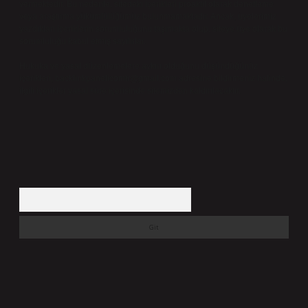
vermektedir. Bu nedenle, sitedeki içerikleri proaktif olarak denetleme
veya araştırma yükümlülüğümüz bulunmamaktadır. Ancak, üyelerimiz
yazdıkları içeriklerin sorumluluğunu taşımakta olup, siteye üye olarak bu
sorumluluğu kabul etmiş sayılırlar.
Hukuka ve yasal düzenlemelere aykırı olduğunu düşündüğünüz
içerikleri,
backlinkpanelicomtr@gmail.com
adresine bildirmeniz halinde,
ilgili içerikler yasal süre içerisinde sitemizden kaldırılacaktır.
Arama