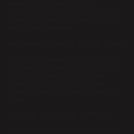
kadınla evlenmek gibi değildir. Bir cariye
evlenemeyeceğinden, cariye evlenmek istiyorsa özgür
olmalıdır. Birkaç istisna dışında, padişahlar 19. yüzyıla
kadar cariyeleriyle evlenmediler.
KURANDA CARIYE SERBEST MI?
İslam’a göre bir Müslüman birçok cariye veya köleye
sahip olabilir ve bir Müslüman erkeğin bu cariyelerle
olan evlilik dışı ilişkileri helal kabul edilir. İslam
hukukuna göre bir köle veya cariye, efendisine
özgürlük için belirli bir bedel ödemesi koşuluyla özgür
kalabilir.
ODALIK CARIYE NE DEMEK?
Odalık, Osmanlı saraylarında çeşitli bölgelerden savaş