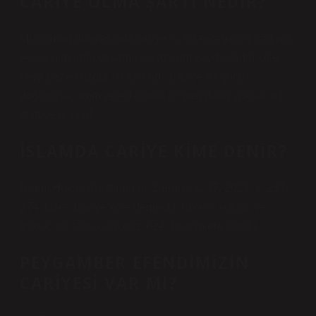
CARIYE OLMA ŞARTI NEDIR?
Müslüman dünyasında cariyelik, bir erkeğin bir kadınla
evlilik olmadan yaşaması uygulamasıydı; kadın köle
veya bazen özgür bir kadındı. Cariye bir çocuk
doğurursa, umm veled olarak bilinen daha yüksek bir
statüye ulaşırdı.
İSLAMDA CARIYE KIME DENIR?
İslami Hukuk Araştırmaları Dergisi, s. 37, 2021, s. 237-
274. Özet: Cariye köle demektir. Kölelik sosyal ve
hukuki bir statü olup bazı özel hükümlere tabidir.
PEYGAMBER EFENDIMIZIN
CARIYESI VAR MI?