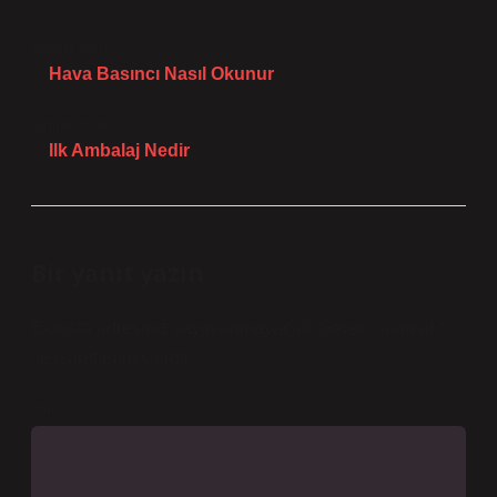
Önceki Yazı
Hava Basıncı Nasıl Okunur
Sonraki Yazı
Ilk Ambalaj Nedir
Bir yanıt yazın
E-posta adresiniz yayınlanmayacak.
Gerekli alanlar
*
ile işaretlenmişlerdir
Yorum