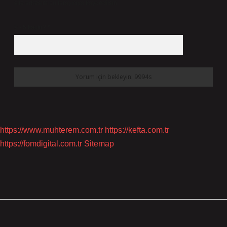
site adresim bu tarayıcıya kaydedilsin.
9 - 5 kaçtır?
*
https://www.muhterem.com.tr
https://kefta.com.tr
https://fomdigital.com.tr
Sitemap