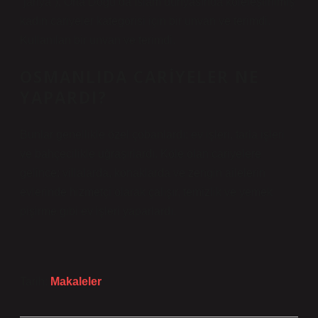
“jariya”), Orta Doğu’da İslam dünyasında köleleştirilmiş
kadın cariyeler kategorisi için bir unvan ve terimdi.
Kullanılan bir unvan ve terimdi.
OSMANLIDA CARIYELER NE
YAPARDI?
Bunlar genellikle özel çobanlardı; ev işleri, tarla işleri
ve bahçecilikle uğraşırlardı. Köle olan cariyelere
gelince; villalarda, konaklarda ve zengin ailelerin
evlerinde hizmetçi olarak çalışır, temizlik ve yemek
pişirme gibi ev işleri yaparlardı.
Tarih:
Makaleler