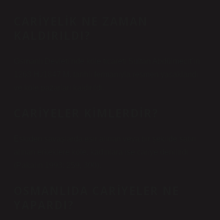
CARIYELIK NE ZAMAN
KALDIRILDI?
Osmanlı Devleti’nde köle ticareti Sultan Abdülmecit’in
1263 H./1847 M. tarihli fermanıyla resmen yasaklandı
ve köle pazarları kaldırıldı.
CARIYELER KIMLERDIR?
Eskiden savaşlarda esir alınan veya bir şekilde satın
alınan erkeklere köle, kadınlara ise cariye denilirdi
(Pakalın 1993: 259, 300).
OSMANLIDA CARIYELER NE
YAPARDI?