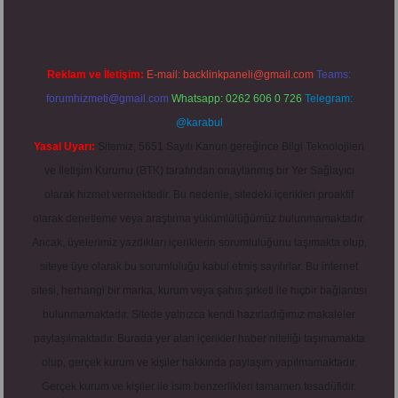
Reklam ve İletişim:
E-mail:
backlinkpaneli@gmail.com
Teams:
forumhizmeti@gmail.com
Whatsapp: 0262 606 0 726
Telegram:
@karabul
Yasal Uyarı:
Sitemiz, 5651 Sayılı Kanun gereğince Bilgi Teknolojileri
ve İletişim Kurumu (BTK) tarafından onaylanmış bir Yer Sağlayıcı
olarak hizmet vermektedir. Bu nedenle, sitedeki içerikleri proaktif
olarak denetleme veya araştırma yükümlülüğümüz bulunmamaktadır.
Ancak, üyelerimiz yazdıkları içeriklerin sorumluluğunu taşımakta olup,
siteye üye olarak bu sorumluluğu kabul etmiş sayılırlar. Bu internet
sitesi, herhangi bir marka, kurum veya şahıs şirketi ile hiçbir bağlantısı
bulunmamaktadır. Sitede yalnızca kendi hazırladığımız makaleler
paylaşılmaktadır. Burada yer alan içerikler haber niteliği taşımamakta
olup, gerçek kurum ve kişiler hakkında paylaşım yapılmamaktadır.
Gerçek kurum ve kişiler ile isim benzerlikleri tamamen tesadüfidir.