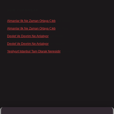
SON YORUMLAR
Almanlar Ilk Ne Zaman Ortaya Çıktı
için
admin
Almanlar Ilk Ne Zaman Ortaya Çıktı
için
Reis
Devlet Ve Devrim Ne Anlatıyor
için
admin
Devlet Ve Devrim Ne Anlatıyor
için
Gülcan
Yeşilyurt Istanbul Tam Olarak Neresidir
için
admin
lipbett.net/