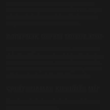
esiri olarak ülkeye getirilen veya padişaha hediye
olarak verilen cariyelerdir. Osmanlı hareminde cariyelik
yoluyla padişahın karısı statüsüne yükselme şansına
sahip olan bu kadınlardan onlarcası vardı.
CARIYELIK DEVAM EDIYOR MU?
Başka bir ifadeyle: Nikâh-ı tenezzühî, normal bir nikâh
akdi gibi, şahitler huzurunda, mehrin tespiti ve tarafların
icap ve kabulüyle akdedilir. Fakat nikâh-ı tenezzühîde,
nikâh akdinin sonuçları ilan edilmez. Çünkü, kendisine
evli olan cariyenin cariyelik statüsü devam eder.
CARIYE NAMAZ KILABILIR MI?
Ona göre cariyenin başı açık olarak namaz kılmasının
caiz olduğu düşünülmektedir.