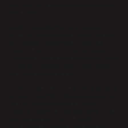
olarak görülmez; aile veya klan sorumluluğu üzerinden
değerlendirilir.
Örneğin, Pasifik adalarında, kaynak paylaşımı
ekonomisine dayalı topluluklarda, hırsızlık yapan birey
ailesiyle birlikte topluluk önünde hesap vermek
zorundadır. Burada ceza süresi, bireyin topluluk
içindeki sosyal rolü ve
kimlik
algısı ile ilişkilidir. Hapiste
geçirdiği zaman, topluluk içindeki prestijini yeniden
kazanma ritüelleriyle dengelenir.
Hırsızlık, aynı zamanda ekonomik eşitsizlik ve kaynak
erişimiyle de bağlantılıdır. Küresel çapta yapılan saha
çalışmaları, düşük gelirli bölgelerde hırsızlık
oranlarının, yoksulluk ve sosyal adaletsizlikle doğrudan
ilişkili olduğunu göstermektedir. Bu durum, cezanın
süresini belirleyen hukuk sistemleriyle toplumsal