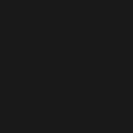
gerçeklik arasındaki gerilimi ortaya koyar.
DISIPLINLER ARASI YAKLAŞIM VE
KIMLIK
Antropoloji, hukuk, sosyoloji ve ekonomi disiplinleri bir
araya geldiğinde, hırsızlıktan cezalandırılan bireylerin
deneyimleri çok boyutlu olarak anlaşılabilir.
– Hukuk perspektifi, cezanın süresi ve uygulama
biçimleri üzerine odaklanır.
– Sosyoloji, toplumsal normlar, sınıf yapıları ve
akrabalık bağlarının rolünü araştırır.
– Antropoloji, ritüeller, semboller ve kültürel göreliliği
anlamamızı sağlar.