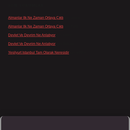
SON YORUMLAR
Almanlar Ilk Ne Zaman Ortaya Çıktı
için
admin
Almanlar Ilk Ne Zaman Ortaya Çıktı
için
Reis
Devlet Ve Devrim Ne Anlatıyor
için
admin
Devlet Ve Devrim Ne Anlatıyor
için
Gülcan
Yeşilyurt Istanbul Tam Olarak Neresidir
için
admin
pbett.net/