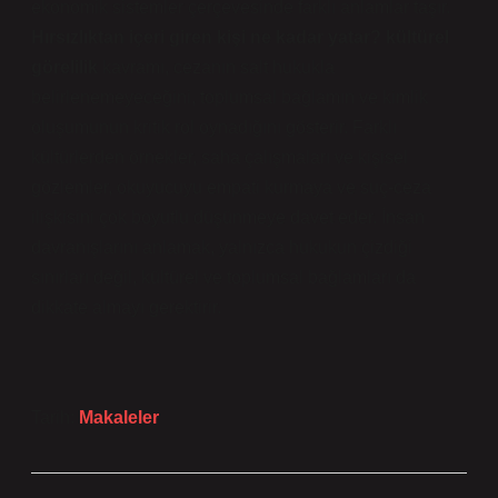
ekonomik sistemler çerçevesinde farklı anlamlar taşır.
Hırsızlıktan içeri giren kişi ne kadar yatar? kültürel
görelilik
kavramı, cezanın salt hukukla
belirlenemeyeceğini, toplumsal bağlamın ve
kimlik
oluşumunun kritik rol oynadığını gösterir. Farklı
kültürlerden örnekler, saha çalışmaları ve kişisel
gözlemler, okuyucuyu empati kurmaya ve suç-ceza
ilişkisini çok boyutlu düşünmeye davet eder. İnsan
davranışlarını anlamak, yalnızca hukukun çizdiği
sınırları değil, kültürel ve toplumsal bağlamları da
dikkate almayı gerektirir.
Tarih:
Makaleler