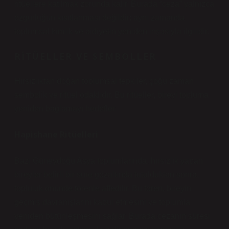
ritüellere katılmak zorunda kalır. Burada “ceza” yalnızca
özgürlüğün kısıtlanması değildir; aynı zamanda
toplumsal
kimlik
ve aidiyetin yeniden inşasıyla ilgilidir.
RITÜELLER VE SEMBOLLER
Hırsızlıktan doğan toplumsal tepkiler, çoğu zaman
sembolik ve ritüel odaklıdır. Bu ritüeller, bireyi topluma
yeniden bağlamayı hedefler.
Hapishane Ritüelleri
Bazı Güneydoğu Asya toplumlarında, hırsızlık yapan
bireyler belirli bir süre gözaltında tutulduktan sonra,
topluluk önünde törenle affedilir. Bu tören, bireyin
geçmiş davranışlarını kabul etmesini ve toplumla
yeniden bütünleşmesini sağlar. Burada cezanın süresi