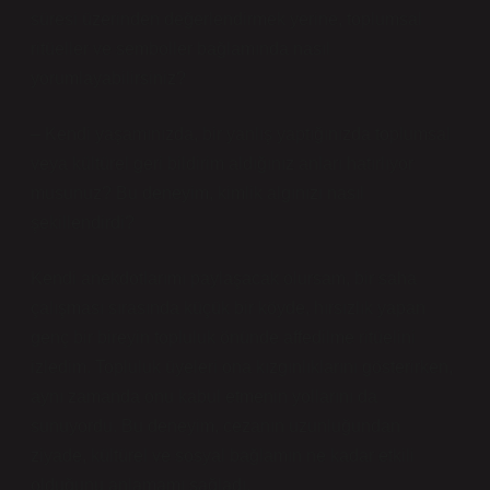
süresi üzerinden değerlendirmek yerine, toplumsal
ritüeller ve semboller bağlamında nasıl
yorumlayabilirsiniz?
– Kendi yaşamınızda, bir yanlış yaptığınızda toplumsal
veya kültürel geri bildirim aldığınız anları hatırlıyor
musunuz? Bu deneyim,
kimlik
algınızı nasıl
şekillendirdi?
Kendi anekdotlarımı paylaşacak olursam, bir saha
çalışması sırasında küçük bir köyde, hırsızlık yapan
genç bir bireyin topluluk önünde affedilme ritüelini
izledim. Topluluk üyeleri ona kızgınlıklarını gösterirken,
aynı zamanda onu kabul etmenin yollarını da
sunuyordu. Bu deneyim, cezanın uzunluğundan
ziyade, kültürel ve sosyal bağlamın ne kadar etkili
olduğunu anlamamı sağladı.