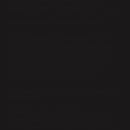
sadece hukuk sistemiyle belirlenmez; sembolik
anlamlar ve ritüeller cezalandırmanın etkisini pekiştirir.
Sözlü Gelenekler ve Toplumsal Öğrenme
Orta Amerika’daki bazı yerli topluluklarda, hırsızlık
hikâyeleri nesilden nesile aktarılır ve topluluk üyeleri
için bir uyarı niteliği taşır. Bu, bireylerin davranışlarını
şekillendiren bir sosyal öğrenme mekanizmasıdır.
Burada ceza, hapsedilme süresi değil, topluluk
hafızasında yaratılan uyarıcı sembollerdir.
AKRABALIK YAPILARI VE EKONOMIK
SISTEMLER
Toplulukların hırsızlığa verdiği tepki, büyük ölçüde
akrabalık yapıları ve ekonomik sistemlerle ilişkilidir.
Kolektif toplumlarda, hırsızlık yalnızca bireysel bir suç