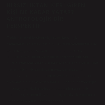
HIRSIZLIKTAN İÇERI GIREN
KIŞI NE KADAR YATAR?
ANTROPOLOJIK BIR
PERSPEKTIF
Farklı kültürleri keşfetmek, insan davranışlarının
nedenlerini anlamak için büyüleyici bir yolculuktur. Her
toplum, suç ve ceza kavramını kendi ritüelleri,
sembolleri ve toplumsal yapıları çerçevesinde yorumlar.
“Hırsızlıktan içeri giren kişi ne kadar yatar?” sorusu, salt
hukuk sistemiyle sınırlı kalmayıp, kültürler arası
farklılıkları, toplumsal normları ve
kimlik
oluşumunu
anlamak için bir mercek sunar. Bu yazıda, antropolojik
bir bakış açısıyla hırsızlık ve cezalandırma pratiklerini
incelerken, ekonomik sistemlerin, akrabalık yapılarının
ve ritüellerin rolünü de tartışacağız.