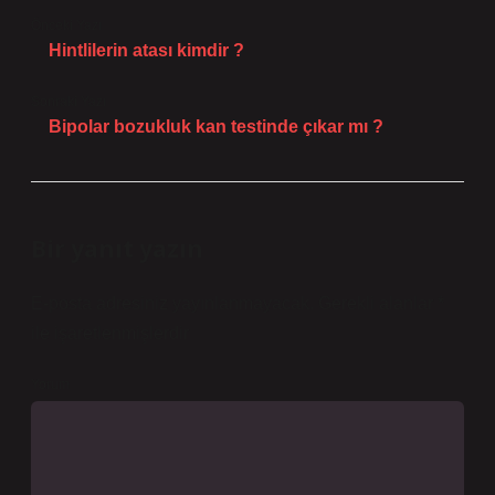
Önceki Yazı
Hintlilerin atası kimdir ?
Sonraki Yazı
Bipolar bozukluk kan testinde çıkar mı ?
Bir yanıt yazın
E-posta adresiniz yayınlanmayacak.
Gerekli alanlar
*
ile işaretlenmişlerdir
Yorum