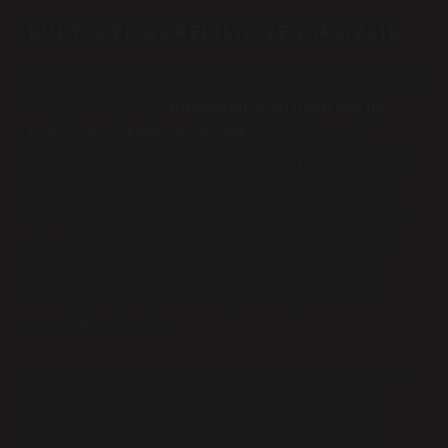
KÜLTÜREL GÖRELILIK VE HIRSIZLIK
Hırsızlık, evrensel bir suç gibi görünse de, her toplumda
farklı anlamlar taşır.
Hırsızlıktan içeri giren kişi ne
kadar yatar? kültürel görelilik
kavramıyla ele
alındığında, cezaların uzunluğu, toplumsal bağlam ve
değerler sistemiyle yakından ilişkilidir. Örneğin, Batı
hukuk sistemlerinde hırsızlık genellikle maddi değere
göre sınıflandırılır ve belirli bir ceza süresi öngörülür.
Ancak bazı toplumlarda hırsızlık, toplumsal uyumu
bozduğu için daha sembolik ya da topluluk temelli
çözümlerle ele alınır.
Afrika’daki bazı yerel topluluklarda, hırsızlık yapan kişi,
parasal cezanın yanı sıra, aile ve akraba grupları
tarafından sosyal onurunu yeniden kazandıracak