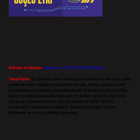
Reklam ve İletişim:
Skype: live:.cid.575569c608265c69
Yasal Uyarı:
Bu internet sitesi, herhangi bir marka, kurum veya şahıs
şirketi ile hiçbir bağlantısı bulunmamaktadır. Sitede yalnızca kendi
hazırladığımız makaleler paylaşılmaktadır. Burada yer alan içerikler
haber niteliği taşımamakta olup, gerçek kurum ve kişiler hakkında
paylaşım yapılmamaktadır. Gerçek kurum ve kişiler ile isim
benzerlikleri tamamen tesadüfidir. Sitemizdeki bilgiler taslak
halindedir ve tavsiye niteliği taşımazlar.
Sitemiz, 5651 Sayılı Kanun gereğince Bilgi Teknolojileri ve İletişim
Kurumu (BTK) tarafından onaylanmış bir Yer Sağlayıcı olarak hizmet
vermektedir. Bu nedenle, sitedeki içerikleri proaktif olarak denetleme