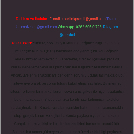
Reklam ve İletişim:
E-mail:
backlinkpaneli@gmail.com
Teams:
forumhizmeti@gmail.com
Whatsapp: 0262 606 0 726
Telegram:
@karabul
Yasal Uyarı:
Sitemiz, 5651 Sayılı Kanun gereğince Bilgi Teknolojileri
ve İletişim Kurumu (BTK) tarafından onaylanmış bir Yer Sağlayıcı
olarak hizmet vermektedir. Bu nedenle, sitedeki içerikleri proaktif
olarak denetleme veya araştırma yükümlülüğümüz bulunmamaktadır.
Ancak, üyelerimiz yazdıkları içeriklerin sorumluluğunu taşımakta olup,
siteye üye olarak bu sorumluluğu kabul etmiş sayılırlar. Bu internet
sitesi, herhangi bir marka, kurum veya şahıs şirketi ile hiçbir bağlantısı
bulunmamaktadır. Sitede yalnızca kendi hazırladığımız makaleler
paylaşılmaktadır. Burada yer alan içerikler haber niteliği taşımamakta
olup, gerçek kurum ve kişiler hakkında paylaşım yapılmamaktadır.
Gerçek kurum ve kişiler ile isim benzerlikleri tamamen tesadüfidir.
Sitemiz, kar amacı gütmeyen ve tamamen ücretsiz bir bilgi paylaşım