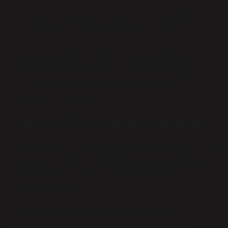
– Ekonomi, kaynak erişimi ve eşitsizlik faktörlerinin
hırsızlık davranışı üzerindeki etkisini inceler.
Bütün bu perspektifler, hırsızlık suçunu salt bireysel bir
davranış olarak görmekten çok, toplumsal
kimlik
ve
kültürel bağlamın şekillendirdiği bir olgu olarak
yorumlamamızı sağlar.
FARKLI KÜLTÜRLERDEN ÖRNEKLER
– Japonya: Hırsızlık yapan bireyler kısa süreli gözaltı ve
özür ritüelleriyle cezalandırılır. Toplum, bireyin hatasını
kabul etmesini ve
kimlik
bütünlüğünü yeniden
kazanmasını önceler.
– İsveç: Restoratif adalet uygulamaları, hırsızın
mağdurla yüzleşmesini ve zararını telafi etmesini