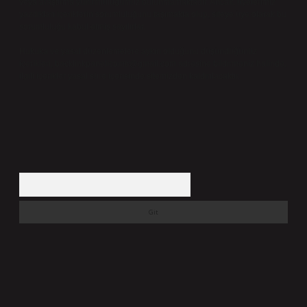
veya araştırma yükümlülüğümüz bulunmamaktadır. Ancak, üyelerimiz
yazdıkları içeriklerin sorumluluğunu taşımakta olup, siteye üye olarak bu
sorumluluğu kabul etmiş sayılırlar.
Hukuka ve yasal düzenlemelere aykırı olduğunu düşündüğünüz
içerikleri,
backlinkpanelicomtr@gmail.com
adresine bildirmeniz halinde,
ilgili içerikler yasal süre içerisinde sitemizden kaldırılacaktır.
Arama