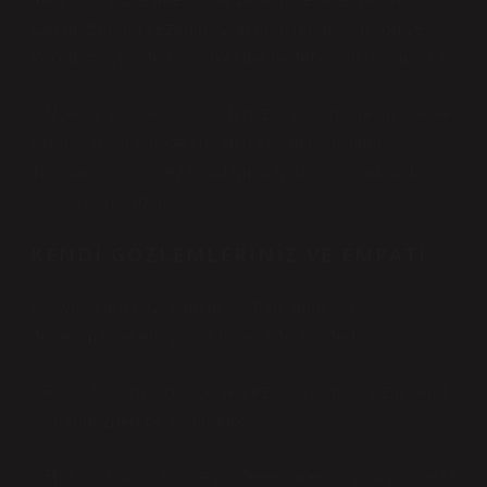
sağlar. Burada cezanın uzunluğu, rehabilitasyon ve
toplumsal yeniden bütünleşme hedefleriyle uyumludur.
– Nijerya: Kabile yapıları, hırsızlık yapan bireyin aile ve
akrabalarıyla birlikte sorumlu tutulmasını içerir.
Toplumsal onur, cezalandırmanın uzunluğundan daha
kritik bir unsurdur.
KENDI GÖZLEMLERINIZ VE EMPATI
Okuyuculara bazı sorular, kültürel göreliliği
deneyimlemeleri için bir davet niteliğindedir:
– Farklı toplumlarda suç ve ceza kavramları sizin kendi
kültürünüzden ne kadar farklı?
– Hırsızlıktan yatan bireyin deneyimlerini, yalnızca ceza