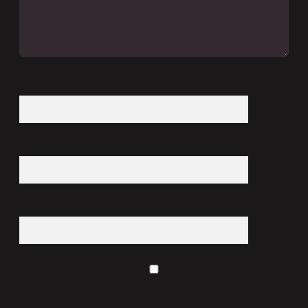
İsim*
E-Posta*
Web Sitesi
Daha sonraki yorumlarımda kullanılması için adım, e-posta adresim ve
site adresim bu tarayıcıya kaydedilsin.