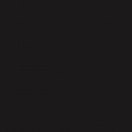
sadece fiziksel bir öğe değil; aynı zamanda metnin
atmosferini, karakterin ruh halini ve tematik derinliği
besleyen bir araçtır. Bu bağlamda, patatesin “işlevi”
şunlarda kendini gösterir:
Karakter Gelişimi:
Sade bir yemek, karakterin
yaşam tarzını, tercihlerinin basitliğini veya içsel
dengelerini ortaya koyabilir.
Tematik Derinlik:
Yalınlık, saflık, yoksulluk veya
evin sıcaklığı gibi temalar patates üzerinden
metaforik olarak aktarılabilir.
Okurla Empati:
Okur, sıradan bir öğeyi
tanıyarak, kendi yaşamından ve anılarından
metaforik bağlar kurabilir.
Bu bağlamda haşlanmış patates, tıpkı bir metafor gibi,
metnin anlamını derinleştiren bir köprü işlevi görür.