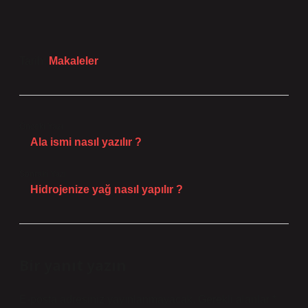
Tarih:
Makaleler
Önceki Yazı
Ala ismi nasıl yazılır ?
Sonraki Yazı
Hidrojenize yağ nasıl yapılır ?
Bir yanıt yazın
E-posta adresiniz yayınlanmayacak.
Gerekli alanlar
*