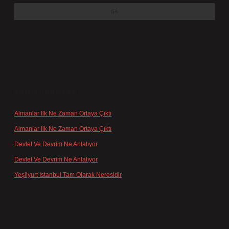
SON YORUMLAR
Almanlar Ilk Ne Zaman Ortaya Çıktı
için
admin
Almanlar Ilk Ne Zaman Ortaya Çıktı
için
Reis
Devlet Ve Devrim Ne Anlatıyor
için
admin
Devlet Ve Devrim Ne Anlatıyor
için
Gülcan
Yeşilyurt Istanbul Tam Olarak Neresidir
için
admin