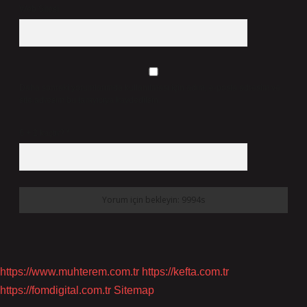
Web Sitesi
Daha sonraki yorumlarımda kullanılması için adım, e-posta adresim ve
site adresim bu tarayıcıya kaydedilsin.
6 + 2 kaçtır?
*
https://www.muhterem.com.tr
https://kefta.com.tr
https://fomdigital.com.tr
Sitemap