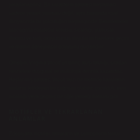
yararlanabiliriz. Bir karakterin patatesi haşlaması,
sadece yemek yapması değil; aynı zamanda içsel
dünyasında bir yolculuğun başlangıcıdır. Betimlemeler
aracılığıyla patatesin kokusu, sıcaklığı, yumuşak
dokusu ve tadı, okuyucunun duyularını harekete geçirir
ve metnin deneyimsel boyutunu güçlendirir.
Örneğin, Virginia Woolf’un bilinç akışı tekniği, sıradan
nesnelere duygusal ve psikolojik derinlik kazandırır.
Haşlanmış patates, Woolf tarzı bir metinde karakterin
anılarını tetikleyen bir çağrışım olabilir; çocukluk, evin
sıcaklığı veya geçmiş bir öğle yemeği hatırası gibi.
MOTIFLER VE TEKRARLANAN
ANLAMLAR
Edebiyatta motifler, temaların ve sembollerin tekrar