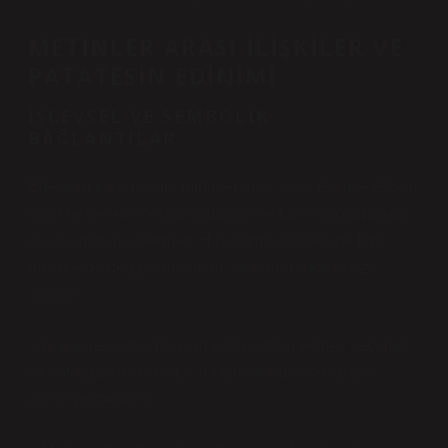
METINLER ARASI İLIŞKILER VE
PATATESIN EDINIMI
İŞLEVSEL VE SEMBOLIK
BAĞLANTILAR
Edebiyat kuramcıları, metinler arası ilişkileri incelerken,
basit nesnelerin tekrarlanmasını ve farklı bağlamlarda
kullanılmasını önemser. Haşlanmış patates de farklı
metinlerde değişik anlamlar yüklenerek karşımıza
çıkabilir:
– Klasik realist romanlarda, karakterin yemek seçimleri
ve sofradaki nesneler, sınıf farklılıklarını ve sosyal
yapıyı gösterebilir.