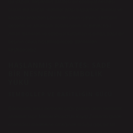
Bu yazıda, haşlanmış patatesi bir edebiyat nesnesi
olarak ele alacak, metinler arası bağlantılar, temalar ve
karakter analizleri üzerinden onun işlevini, sembolik
değerini ve anlatıdaki potansiyelini inceleyeceğiz.
Anlatı teknikleri
ve edebiyat kuramları ışığında, basit bir
besinin okura hissettirebileceği derinlikleri
keşfedeceğiz.
HAŞLANMIŞ PATATES: SADE
BIR NESNENIN SEMBOLIK
YÜKÜ
SEMBOLLER VE BASITLIĞIN GÜCÜ
Edebiyatta, basit nesneler çoğu zaman derin sembolik
anlamlar taşır. Marcel Proust’un
Kayıp Zamanın İzinde
eserindeki madeleine örneğinde olduğu gibi, bir tat
veya kokunun hafızadaki yankısı, okuyucuda güçlü