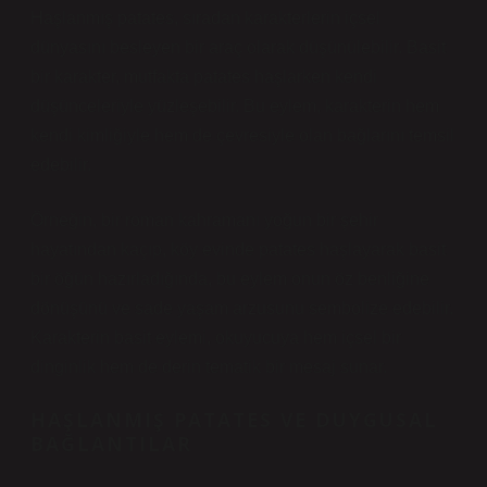
Haşlanmış patates, sıradan karakterlerin içsel
dünyasını besleyen bir araç olarak düşünülebilir. Basit
bir karakter, mutfakta patates haşlarken kendi
düşünceleriyle yüzleşebilir. Bu eylem, karakterin hem
kendi kimliğiyle hem de çevresiyle olan bağlarını temsil
edebilir.
Örneğin, bir roman kahramanı yoğun bir şehir
hayatından kaçıp, köy evinde patates haşlayarak basit
bir öğün hazırladığında, bu eylem onun öz benliğine
dönüşünü ve sade yaşam arzusunu sembolize edebilir.
Karakterin basit eylemi, okuyucuya hem içsel bir
dinginlik hem de derin tematik bir mesaj sunar.
HAŞLANMIŞ PATATES VE DUYGUSAL
BAĞLANTILAR