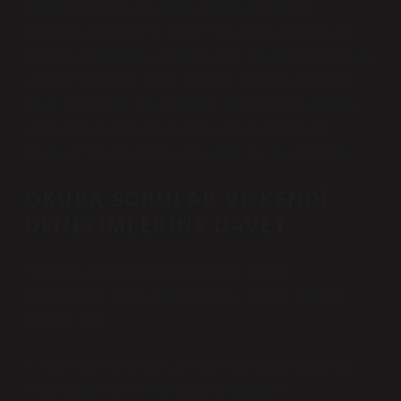
Edebi metinlerde nesneler, duygusal bağların
kurulmasında kritik rol oynar. Haşlanmış patates, bir
annenin çocuğuna sunduğu sevgi, bir dostun paylaşımı
veya bir karakterin kendi kendine sunduğu küçük bir
teselli biçiminde işlev görebilir. Bu bağlamda patates,
sadece fiziksel bir besin değil, aynı zamanda bir
duygusal yük ve anlatı aracı olarak da işlev kazanır.
OKURA SORULAR VE KENDI
DENEYIMLERINE DAVET
Patatesin edebiyat perspektifinden işlevini
düşündükten sonra, okuyucuya şu soruları sormak
yerinde olur:
– Sizce basit bir yemek, bir metinde hangi duygusal
veya tematik derinlikleri açığa çıkarabilir?