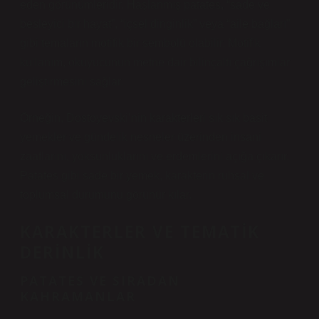
eden görünümleridir. Haşlanmış patates, “sade ve
besleyici bir hayat”, “içsel dinginlik” veya “aile bağları”
gibi temaların motifik bir sembolü olabilir. Motifik
kullanım, okuyucunun metne dair bilinçaltı çağrışımlar
geliştirmesini sağlar.
Örneğin, Dostoyevski’nin karakterleri sık sık basit
yemekler ve gündelik nesneler üzerinden insani
zaaflarını, yoksunluklarını ve erdemlerini açığa çıkarır.
Patates gibi sade bir yemek, karakterin ruhsal ve
toplumsal durumunu görünür kılar.
KARAKTERLER VE TEMATIK
DERINLIK
PATATES VE SIRADAN
KAHRAMANLAR