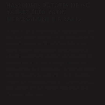
HAŞLANMIŞ PATATES NE İŞE
YARAR? EDEBIYATIN
MERCEĞINDEN BIR BAKIŞ
Kelimeler, tıpkı bir tencere içinde haşlanan patatesler
gibi, ısı ve süreyle dönüşür. Her bir sözcük, cümle ve
paragraf, okuyucunun zihninde farklı tatlar bırakır;
bazen yoğun ve doyurucu, bazen sade ama derin.
Haşlanmış patates ne işe yarar? sorusunu edebiyat
perspektifiyle ele almak, ilk bakışta mutfakla sınırlı
görünen bir nesneyi, anlatıların ve sembollerin gücüyle
yeniden düşünmeye davet eder. Tıpkı bir karakterin
hikâyesinde olduğu gibi, patatesin mutfakta geçirdiği
basit süreçler bile bize evrensel anlamlar ve içsel
dönüşüm imkânı sunar.