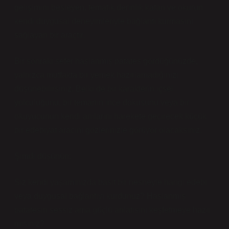
gelişimini besleyen, tematik derinlik katan ve okurun
kendi duygusal deneyimleriyle bağlantı kurmasını
sağlayan bir araçtır.
Bir sonraki sefer haşlanmış patates gördüğünüzde,
yalnızca mutfakta bir yemek hazırlamadığınızı
düşünebilirsiniz. Belki de bir karakterin içsel
yolculuğunu, bir temanın ince dokusunu veya bir
okuyucunun kendi anılarını harekete geçirecek küçük
bir edebiyat aracını gözlerinizle görüyor olacaksınız.
Şimdi düşünün:
Siz kendi yaşamınızda basit bir nesneyle hangi edebi
veya duygusal bağlantıyı kurdunuz? Haşlanmış
patatesin sessiz ama güçlü anlatısını keşfetmeye hazır
mısınız?