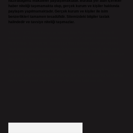
hazırladığımız makaleler paylaşılmaktadır. Burada yer alan içerikler
haber niteliği taşımamakta olup, gerçek kurum ve kişiler hakkında
paylaşım yapılmamaktadır. Gerçek kurum ve kişiler ile isim
benzerlikleri tamamen tesadüfidir. Sitemizdeki bilgiler taslak
halindedir ve tavsiye niteliği taşımazlar.
Sitemiz, 5651 Sayılı Kanun gereğince Bilgi Teknolojileri ve İletişim
Kurumu (BTK) tarafından onaylanmış bir Yer Sağlayıcı olarak hizmet
vermektedir. Bu nedenle, sitedeki içerikleri proaktif olarak denetleme
veya araştırma yükümlülüğümüz bulunmamaktadır. Ancak, üyelerimiz
yazdıkları içeriklerin sorumluluğunu taşımakta olup, siteye üye olarak bu
sorumluluğu kabul etmiş sayılırlar.
Hukuka ve yasal düzenlemelere aykırı olduğunu düşündüğünüz
içerikleri,
backlinkpanelicomtr@gmail.com
adresine bildirmeniz halinde,
ilgili içerikler yasal süre içerisinde sitemizden kaldırılacaktır.
Arama