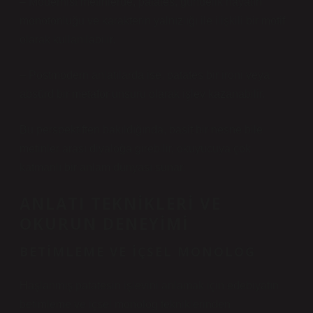
– Modernist metinlerde, patates, gündelik hayatın
monotonluğu ve karakterin yalnızlığı ile ilişkili bir motif
olarak kullanılabilir.
– Postmodern anlatılarda ise, patates bir ironi veya
absürd bir metafor unsuru olarak işlev kazanabilir.
Bu perspektiften bakıldığında, basit bir nesne bile
metinler arası diyaloğa girebilir, okuyucuya çok
katmanlı bir anlam dünyası sunar.
ANLATI TEKNIKLERI
VE
OKURUN DENEYIMI
BETIMLEME VE İÇSEL MONOLOG
Haşlanmış patatesin işlevini anlamak için edebiyatın
betimleme ve içsel monolog tekniklerinden