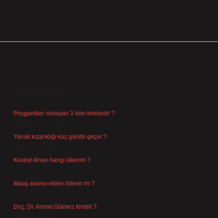
SIDEBAR
SON YAZILAR
Peygamber olmayan 3 isim kimlerdir ?
Ağustos 10, 2026
Yanak kızarıklığı kaç günde geçer ?
Ağustos 9, 2026
Kuveyt dinarı hangi ülkenin ?
Ağustos 8, 2026
Maaş avansı elden ödenir mi ?
Ağustos 7, 2026
Doç. Dr. Ahmet Gülmez kimdir ?
Ağustos 6, 2026