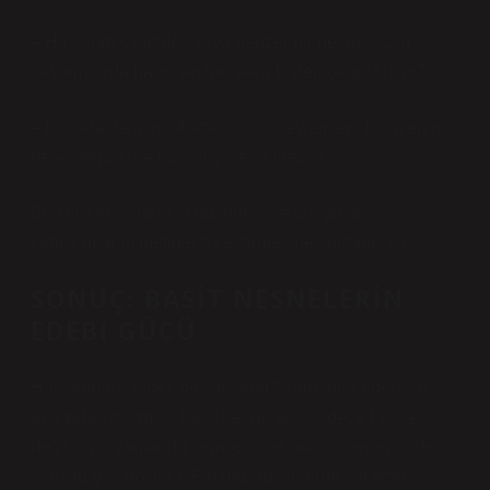
– Haşlanmış patates veya benzer bir nesne, sizin
yaşamınızda hangi anıları veya hisleri çağrıştırıyor?
– Bir karakterin mutfaktaki küçük eylemleri, hikâyenin
genel teması ile nasıl ilişkilendirilebilir?
Bu sorular, okurun kendi edebi ve duygusal
çağrışımlarını metinle birleştirmesine yardımcı olur.
SONUÇ: BASIT NESNELERIN
EDEBI GÜCÜ
Haşlanmış patates ne işe yarar? sorusuna edebiyat
açısından bakmak, basit nesnelerin sadece fiziksel
değil, aynı zamanda sembolik ve anlatı işlevlerini de
kapsadığını gösterir. Patates, metinlerde karakter