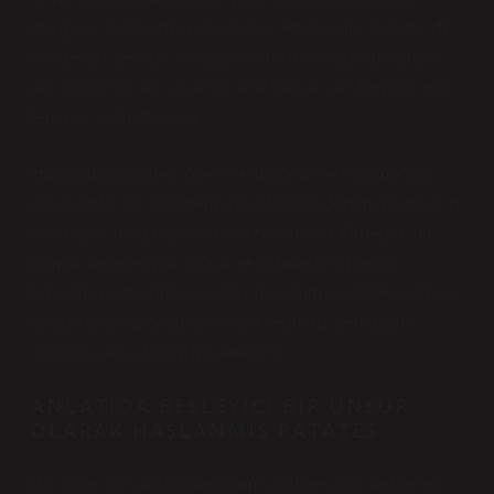
duygusal çağrışımlar yaratabilir. Haşlanmış patates de
benzer bir şekilde, sıradan bir nesne olarak görünse
de, yoksulluk, ev sıcaklığı, aile bağları ve dinginlik gibi
temaları çağrıştırabilir.
Haşlanmış patates, özellikle modern ve postmodern
anlatılarda, bir karakterin hayatındaki dönüm noktalarını
veya içsel dinginliği sembolize edebilir. Örneğin, bir
roman karakterinin yoğun ve karmaşık bir şehir
hayatının ortasında, basit bir haşlanmış patates yemesi,
onun toprakla, geçmişle veya kendi öz benliğiyle
kurduğu sessiz bağı gösterebilir.
ANLATIDA BESLEYICI BIR UNSUR
OLARAK HAŞLANMIŞ PATATES
Bir yazar açısından, haşlanmış patates gibi nesneler,