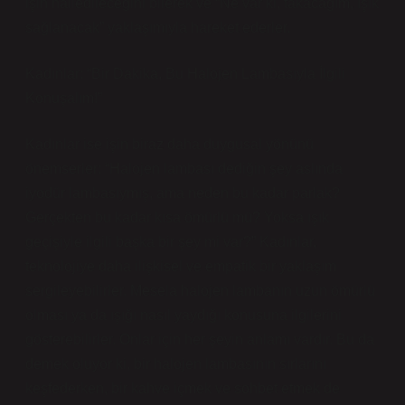
işin halledileceğini bilerek ve “Ne var ki, takacağım, ışık
sağlanacak” yaklaşımıyla hareket ederler.
Kadınlar: “Bir Dakika, Bu Halojen Lambasıyla İlgili
Konuşalım!”
Kadınlar ise işin biraz daha duygusal yönünü
önemserler: “Halojen lambası dediğin şey aslında
iyodür lambasıymış, ama neden bu kadar parlak?
Gerçekten bu kadar kısa ömürlü mü? Yoksa ışık
geçişiyle ilgili başka bir şey mi var?” Kadınlar,
teknolojiye daha ilişkisel ve empatik bir yaklaşım
sergileyebilirler. Mesela halojen lambanın uzun ömürlü
olması ya da ışığı nasıl yaydığı konusuna ilgilerini
gösterebilirler. Onlar için her şeyin anlamı vardır. Bu da
demek oluyor ki, bir halojen lambasının sırlarını
keşfederken, bir kahve içmek ve sohbet etmek de