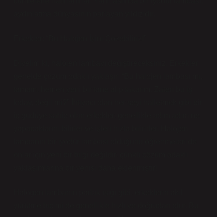
cümlelerle hatırlanırlar. Yani, aslında bir iyodür lambası,
aydınlatma dünyasının parlayan yıldızıdır.
Erkekler: “Bu Halojen İşini Çözebiliriz!”
Diyelim ki, halojen lambayı değiştireceksiniz. Erkekler
genelde çözüm odaklı yaklaşır: “Bu halojen lambası mı,
tamam, hemen yeni bir tane alıp takarım. Zaten bu iş
kolay, değil mi?” İhtiyacı olan her şeyi halletmek gibi bir
iç güdüye sahip olan erkekler, genellikle adım adım ne
yapacaklarını bilirler ve işleri hızla bitirirler. Halojen
lambanın bir iyodür lambası olduğunu öğrenmeleri de
onlar için yeni bir bilgi değildir, çünkü çözüm odaklı
yaklaşımlarına bir yenisi daha eklenmiştir!
Halogen lambanın parlak ışığı gibi, erkeklerin akıl
yürütme biçimi de genellikle hızlı ve doğrudan olur. Bu