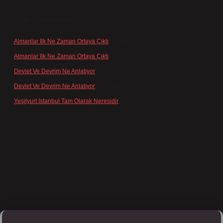
SON YORUMLAR
Almanlar Ilk Ne Zaman Ortaya Çıktı
için
admin
Almanlar Ilk Ne Zaman Ortaya Çıktı
için
Reis
Devlet Ve Devrim Ne Anlatıyor
için
admin
Devlet Ve Devrim Ne Anlatıyor
için
Gülcan
Yeşilyurt Istanbul Tam Olarak Neresidir
için
admin
/tulipbett.net/