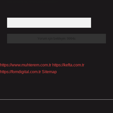
site adresim bu tarayıcıya kaydedilsin.
5 + 3 kaçtır?
*
https://www.muhterem.com.tr
https://kefta.com.tr
https://fomdigital.com.tr
Sitemap