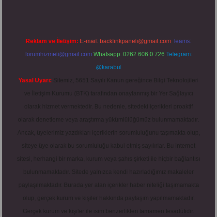
Reklam ve İletişim:
E-mail:
backlinkpaneli@gmail.com
Teams:
forumhizmeti@gmail.com
Whatsapp: 0262 606 0 726
Telegram:
@karabul
Yasal Uyarı:
Sitemiz, 5651 Sayılı Kanun gereğince Bilgi Teknolojileri
ve İletişim Kurumu (BTK) tarafından onaylanmış bir Yer Sağlayıcı
olarak hizmet vermektedir. Bu nedenle, sitedeki içerikleri proaktif
olarak denetleme veya araştırma yükümlülüğümüz bulunmamaktadır.
Ancak, üyelerimiz yazdıkları içeriklerin sorumluluğunu taşımakta olup,
siteye üye olarak bu sorumluluğu kabul etmiş sayılırlar. Bu internet
sitesi, herhangi bir marka, kurum veya şahıs şirketi ile hiçbir bağlantısı
bulunmamaktadır. Sitede yalnızca kendi hazırladığımız makaleler
paylaşılmaktadır. Burada yer alan içerikler haber niteliği taşımamakta
olup, gerçek kurum ve kişiler hakkında paylaşım yapılmamaktadır.
Gerçek kurum ve kişiler ile isim benzerlikleri tamamen tesadüfidir.