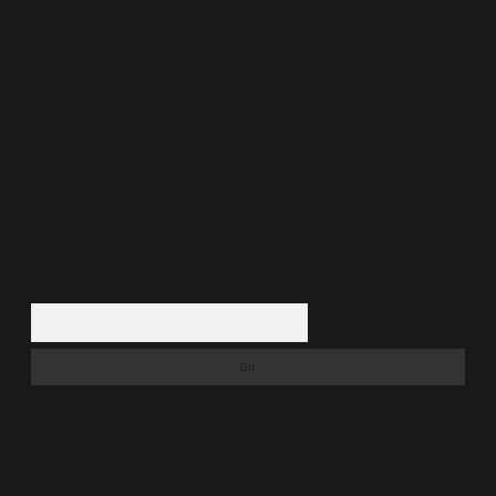
vermektedir. Bu nedenle, sitedeki içerikleri proaktif olarak denetleme
veya araştırma yükümlülüğümüz bulunmamaktadır. Ancak, üyelerimiz
yazdıkları içeriklerin sorumluluğunu taşımakta olup, siteye üye olarak bu
sorumluluğu kabul etmiş sayılırlar.
Hukuka ve yasal düzenlemelere aykırı olduğunu düşündüğünüz
içerikleri,
backlinkpanelicomtr@gmail.com
adresine bildirmeniz halinde,
ilgili içerikler yasal süre içerisinde sitemizden kaldırılacaktır.
Arama