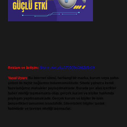
Reklam ve İletişim:
Skype: live:.cid.575569c608265c69
Yasal Uyarı:
Bu internet sitesi, herhangi bir marka, kurum veya şahıs
şirketi ile hiçbir bağlantısı bulunmamaktadır. Sitede yalnızca kendi
hazırladığımız makaleler paylaşılmaktadır. Burada yer alan içerikler
haber niteliği taşımamakta olup, gerçek kurum ve kişiler hakkında
paylaşım yapılmamaktadır. Gerçek kurum ve kişiler ile isim
benzerlikleri tamamen tesadüfidir. Sitemizdeki bilgiler taslak
halindedir ve tavsiye niteliği taşımazlar.
Sitemiz, 5651 Sayılı Kanun gereğince Bilgi Teknolojileri ve İletişim
Kurumu (BTK) tarafından onaylanmış bir Yer Sağlayıcı olarak hizmet