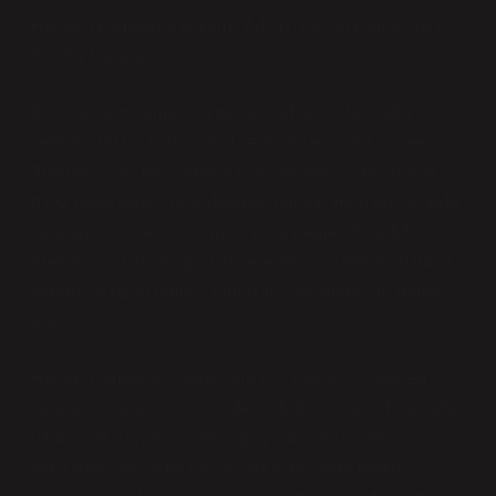
Halojen Lambanın Gizemli Adı: Işıldayan Kardeşimiz
“İyodür Lambası”
Evet, halojen lambanın gerçek adı aslında iyodür
lambasıdır! Bu kadar basit ve bilimsel bir ad varken,
“halojen” ismi nasıl ortaya çıktı derseniz, işte burada
biraz daha teknik bilgi devreye giriyor. Halojen, aslında
lambanın içinde bulunan bir grup elementin adıdır
(mesela iyot, brom gibi). Bu elemanlar, lambanın daha
verimli ve uzun ömürlü olmasını sağlamak için görev
alır.
Halojen lambaları, genellikle çok parlak ışık üreten
lambalar olarak bilinir. Sadece doğru kullanıldıklarında
uzun süre dayanırlar ve çoğu zaman “bunu en son
tamir ettik, ne kadar parlak oldu!” tarzında mutlu