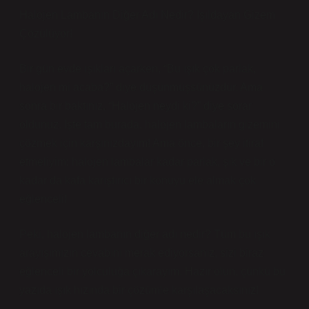
Halojen Lambanın Diğer Adı Nedir? Işıldayan Gizem
Çözülüyor!
Bir gün evde ışıkları açarken, “Bu ışık çok parlak,
halojen mi acaba?” diye düşünmüşsünüzdür. Ama
sonra bir baktınız, “Halojen neydi ki?” diye sorar
oldunuz. İşte tam burada, halojen lambaların gizemini
çözmek için karşınızdayım! Ama önce, bir şey itiraf
etmeliyim; halojen lambalar kadar parlak, şık ve bir o
kadar da kafa karıştırıcı bir konuyu ele almak çok
eğlenceli!
Peki, halojen lambanın diğer adı nedir? Tüm bu ışık
arayışımızın cevabını merak ediyorsanız, sizi biraz
eğlenceli bir yolculuğa çıkarayım. Hazır olun, çünkü bu
yazıda ışık hızında bir çözümle karşılaşacaksınız!