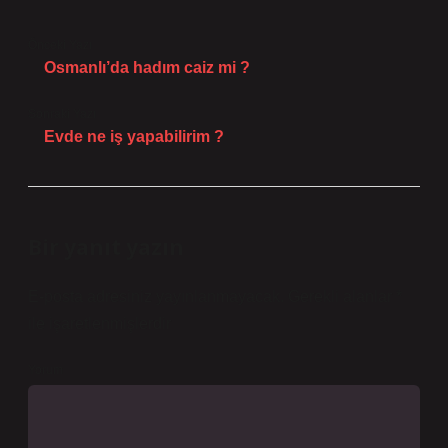
Önceki Yazı
Osmanlı’da hadım caiz mi ?
Sonraki Yazı
Evde ne iş yapabilirim ?
Bir yanıt yazın
E-posta adresiniz yayınlanmayacak.
Gerekli alanlar
*
ile işaretlenmişlerdir
Yorum