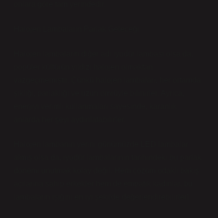
onlara göre tam yerindedir.
Halojen Lambaların Parlak Geleceği
Halojen lambaların diğer adı iyodür lambası olsa da,
popüler kültürün yıldızı halojen olmaktan
vazgeçmemiştir. Çünkü halojen lambaları, her ortamda
şıklığı, parlaklığı ve uzun ömrüyle bilinirler. Ayrıca,
enerjiyi verimli kullanmaları sayesinde, karanlık
anlarda her şeyi aydınlatabilirler.
Halojen lambanın yerini günümüzde LED lambalar
almış olsa da, iyodür lambalarının tarihindeki bu parlak
dönemi unutmak kolay değil. Hem çözüm odaklı bakış
açılarına sahip erkekler hem de empatik kadınlar, bu
lambaların ışığını en iyi şekilde değerlendirebilirler!