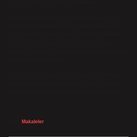
Sonuçta, “Halojen” Bizi Hep Aydınlatacak!
Halojen lambanın diğer adı iyodür lambası olsa da,
halojen adı kalplerimizde taht kurmaya devam ediyor.
Işıklar altında her türlü sorunu halledebiliriz, hem de
parlak ve şık bir şekilde! Geriye sadece bu yazıyı
okuduktan sonra, bir sonraki halojen lambanın ışığında
yüzünüzü güldürmek kaldı!
Peki siz ne düşünüyorsunuz? Halojen lambanın diğer
adı hakkında yeni bir şey öğrendiniz mi? Yorumlarda
buluşalım, ışıldayan sohbetlerimize devam edelim!
Tarih:
Makaleler