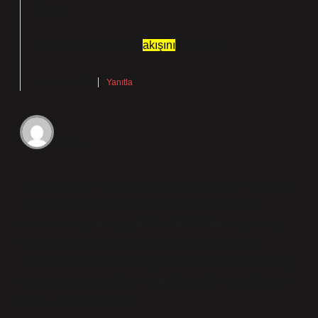
Şule!
Yorumlarınız yazının
akışını
iyileştirdi.
Mart 15, 2025
Yanıtla
Arife
Yazı boyunca Hakkaride Kaç Tane Dağ Var net şekilde
ele alınmış, yine de bazı sorular cevapsız kalıyor.
Burada verilen mesaj Hakkâri’de 400’den fazla dağ
bulunmaktadır. İl sınırları içerisindeki bazı dağlar
şunlardır: Cilo (Buzul) Dağı; Sandil Dağı; Mordağ Dağı;
Karadağ; Geverok Dağı; Samdi Dağı; Dereiçi Dağı; Mor
Dağı. etrafında dönüyor.