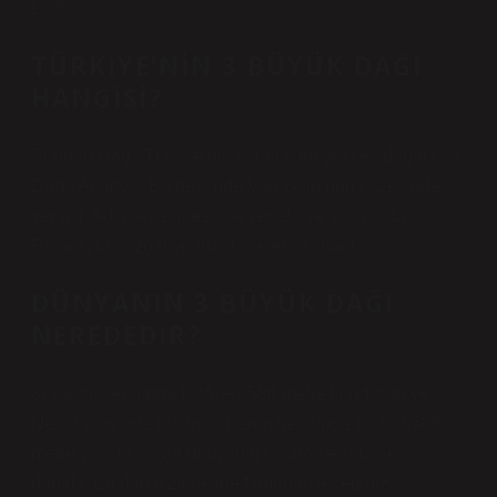
Dağı3.
TÜRKIYE’NIN 3 BÜYÜK DAĞI
HANGISI?
Süphan Dağı, Türkiye’nin üçüncü en yüksek dağıdır ve
Doğu Anadolu Bölgesi’nde Van Gölü’nün kuzeyinde
yer alır. Adilcevaz ilçesinde yer alır ve yakınında
Patnos, Malazgirt ve Ahlat ilçeleri bulunur.
DÜNYANIN 3 BÜYÜK DAĞI
NEREDEDIR?
3- Kangchenjunga Dağı – 8586 metre Hindistan ve
Nepal arasında bulunan Kangchenjunga Dağı, 8586
metre yüksekliğiyle dünyanın üçüncü en yüksek
dağıdır. Bu dağın zirvesine tırmanabileceğiniz