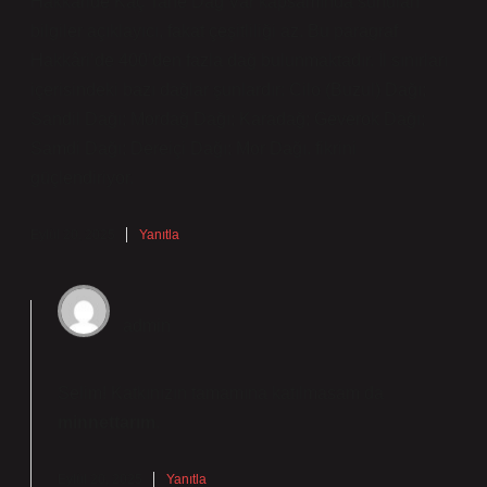
Hakkaride Kaç Tane Dağ Var kapsamında sunulan
bilgiler açıklayıcı, fakat çeşitliliği az. Bu paragraf
Hakkâri’de 400’den fazla dağ bulunmaktadır. İl sınırları
içerisindeki bazı dağlar şunlardır: Cilo (Buzul) Dağı;
Sandil Dağı; Mordağ Dağı; Karadağ; Geverok Dağı;
Samdi Dağı; Dereiçi Dağı; Mor Dağı. fikrini
güçlendiriyor.
Eylül 20, 2025
Yanıtla
admin
Selim! Katkınızın tamamına katılmasam da
minnettarım
.
Eylül 20, 2025
Yanıtla