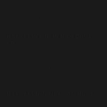
nedeni şüphesiz Hakkari’nin yaklaşık %90’ının dağlık
ve engebeli arazilerden oluşmasıdır. Hakkari ili hem
nüfus dağılımı hem de nüfus yoğunluğu açısından
oldukça çeşitli değerler ifade etmektedir.
HAKKÂRI’YE NEDEN OTOBÜS
YOK?
Bunun sebebi Hakkari şehrine ulaşımın tek yön ve
minibüs ile olmasıdır. Hakkariye’ye giden tüm otobüsler
minibüs ile gelmektedir. Hakkari ile Van arasında sefer
yapan Lake Van, Star Van Tur, Van Travel, Erciş İtimat
gibi birçok firmadan biri ile Hakkari’ye gelebilirsiniz.
HAKKÂRI’NIN NEYI MEŞHUR?
Hakkari neyle ünlüdür? Hakkari dendiğinde akla ilk