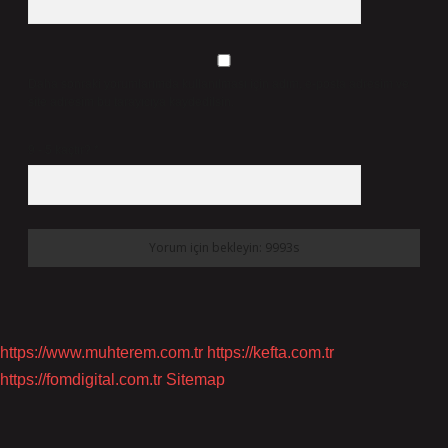
Daha sonraki yorumlarımda kullanılması için adım, e-posta adresim ve
site adresim bu tarayıcıya kaydedilsin.
9 - 5 kaçtır?
*
https://www.muhterem.com.tr
https://kefta.com.tr
https://fomdigital.com.tr
Sitemap