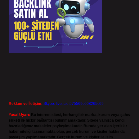
Reklam ve İletişim:
Skype: live:.cid.575569c608265c69
Yasal Uyarı:
Bu internet sitesi, herhangi bir marka, kurum veya şahıs
şirketi ile hiçbir bağlantısı bulunmamaktadır. Sitede yalnızca kendi
hazırladığımız makaleler paylaşılmaktadır. Burada yer alan içerikler
haber niteliği taşımamakta olup, gerçek kurum ve kişiler hakkında
paylaşım yapılmamaktadır. Gerçek kurum ve kişiler ile isim