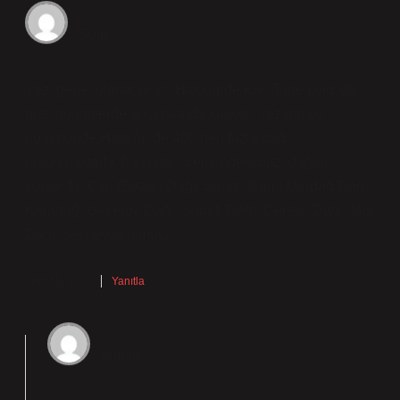
Şule
Yazı genel olarak akıcı; Hakkaride Kaç Tane Dağ Var
bazı bölümlerde arka planda kalıyor. Yazının bu
bölümünde Hakkâri’de 400’den fazla dağ
bulunmaktadır. İl sınırları içerisindeki bazı dağlar
şunlardır: Cilo (Buzul) Dağı; Sandil Dağı; Mordağ Dağı;
Karadağ; Geverok Dağı; Samdi Dağı; Dereiçi Dağı; Mor
Dağı. belirleyici olmuş.
Mart 15, 2025
Yanıtla
admin