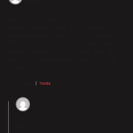
Bozkır
İlk paragraf bilgilendirici ama düz; Hakkaride Kaç Tane
Dağ Var için daha özgün bir açılış fark yaratabilirdi.
Benim yaklaşımım kısa bir başlıkla şöyle: Hakkâri’de
400’den fazla dağ bulunmaktadır. İl sınırları içerisindeki
bazı dağlar şunlardır: Cilo (Buzul) Dağı; Sandil Dağı;
Mordağ Dağı; Karadağ; Geverok Dağı; Samdi Dağı;
Dereiçi Dağı; Mor Dağı.
Mayıs 14, 2026
Yanıtla
admin
Bozkır!