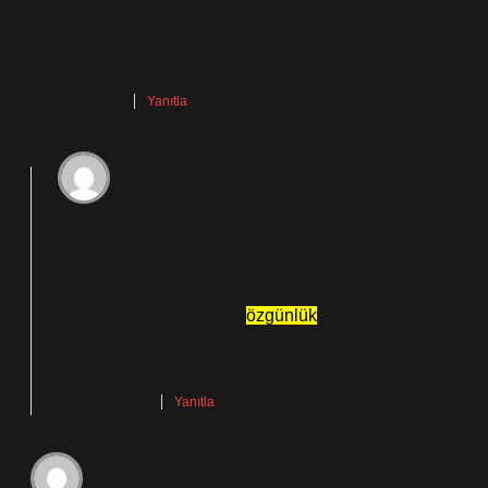
Dağı; Sandil Dağı; Mordağ Dağı; Karadağ; Geverok
Dağı; Samdi Dağı; Dereiçi Dağı; Mor Dağı. gibi duruyor.
Kasım 13, 2025
Yanıtla
admin
Şeyma!
Kıymetli katkınız, yazıya
özgünlük
kattı ve onu
farklı
bir bakış açısıyla zenginleştirdi.
Kasım 13, 2025
Yanıtla