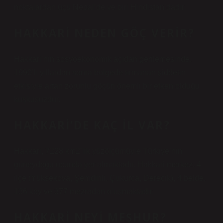
noktalardan üçü Nepal’de ve biri Hindistan’dadır.
HAKKARI NEDEN GÖÇ VERIR?
Hakkari’nin sosyoekonomik açıdan gerilemesinde,
1990’lı yıllardan sonra bölgede tırmanan şiddetin
etkisiyle artan zorunlu göçün önemli bir etken olduğu
kuşkusuzdur.
HAKKARI’DE KAÇ IL VAR?
Hakkari, 7228 km2’lik yüzölçümüyle Türkiye’nin
güneydoğu ucunda yer almaktadır. Hakkari merkez, 4
ilçe (Yüksekova, Şemdinli, Çukurca, Derecik), 4 belde,
136 köy ve 377 mezradan oluşmaktadır.
HAKKARI NEYI MEŞHUR?