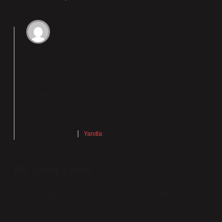
admin
Kurtuluş!
Teşekkür ederim, katkınız yazının
doğal akışını
destekledi.
Haziran 27, 2026
Yanıtla
Bir yanıt yazın
E-posta adresiniz yayınlanmayacak.
Gerekli alanlar
*
ile işaretlenmişlerdir