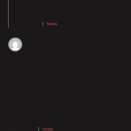
Fikirleriniz yazıya
anlam
kattı.
Mayıs 14, 2026
Yanıtla
Kurtuluş
Yazı genel anlamda anlaşılır; Hakkaride Kaç Tane Dağ
Var üzerine daha cesur yorumlar eklenebilirdi.
Buradaki yaklaşım Hakkâri’de 400’den fazla dağ
bulunmaktadır. İl sınırları içerisindeki bazı dağlar
şunlardır: Cilo (Buzul) Dağı; Sandil Dağı; Mordağ Dağı;
Karadağ; Geverok Dağı; Samdi Dağı; Dereiçi Dağı; Mor
Dağı. üzerinden okunabilir.
Haziran 27, 2026
Yanıtla