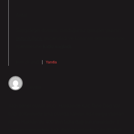
Arda!
Saygıdeğer dostum, sunduğunuz görüşler yazının
bütünlüğünü
güçlendirdi ve konunun
derinlemesine
işlenmesine
katkı sağladı
.
Ekim 26, 2025
Yanıtla
Şeyma
Yazı genel olarak akıcı; Hakkaride Kaç Tane Dağ Var
bazı bölümlerde arka planda kalıyor. Asıl vurgu yapılan
nokta Hakkâri’de 400’den fazla dağ bulunmaktadır. İl
sınırları içerisindeki bazı dağlar şunlardır: Cilo (Buzul)