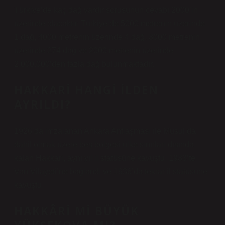
Türkiye’de kaç dağ vardır sorusunun cevabı 2000’in
üzerinde olacaktır. Türkiye’de 5000 metrenin üzerinde
1 dağ, 4000 metrenin üzerinde 4 dağ, 3000 metrenin
üzerinde 274 dağ ve 2000 metrenin üzerinde
2.000.000’den fazla dağ bulunmaktadır.
HAKKARI HANGI ILDEN
AYRILDI?
1926’da imzalanan Ankara Antlaşması ile Musul da
dahil olmak üzere beş bölgesi ülke sınırları dışında
kalan Hakkari, aynı yıl il statüsüne kavuştu. 1933’te
Van Vilayeti’ne bağlandı ve 1936’da tekrar il statüsüne
kavuştu.
HAKKÂRI MI BÜYÜK