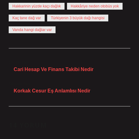
Hakkarinin yüzde kaçı dağlık
Hakkâriye neden otobüs yok
Kaç tane dağ var
Türkiyenin 3 büyük dağı hangisi
Vanda hangi dağlar var
Önceki Yazı
Cari Hesap Ve Finans Takibi Nedir
Sonraki Yazı
Korkak Cesur Eş Anlamlısı Nedir
14 YORUM