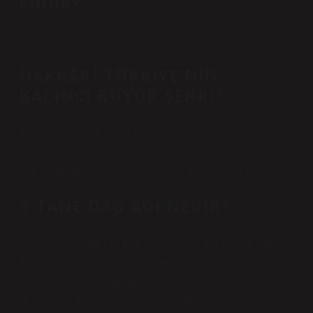
MIDIR?
1.
HAKKÂRI TÜRKIYE’NIN
KAÇINCI BÜYÜK ŞEHRI?
Hakkari, Türkiye’nin güneydoğusunda bulunan bir il ve
nüfusun altmış ikinci en kalabalık şehridir. TÜİK
verilerine göre, 2021 yılı sonunda nüfusu 278’di.
3 TANE DAĞ ADI NEDIR?
TabloAdıRakımCoğrafi BölgeAğrı Dağı5,137 mDoğu
Anadolu BölgesiCilo Dağı, Gelyansın veya Uludoruk
(Reşko Tepesi)4,116 mDoğu Anadolu
BölgesiSüphan4,058 mDoğu Anadolu BölgesiKaçkar