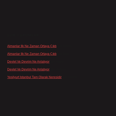
SON YORUMLAR
Almanlar Ilk Ne Zaman Ortaya Çıktı
için
admin
Almanlar Ilk Ne Zaman Ortaya Çıktı
için
Reis
Devlet Ve Devrim Ne Anlatıyor
için
admin
Devlet Ve Devrim Ne Anlatıyor
için
Gülcan
Yeşilyurt Istanbul Tam Olarak Neresidir
için
admin