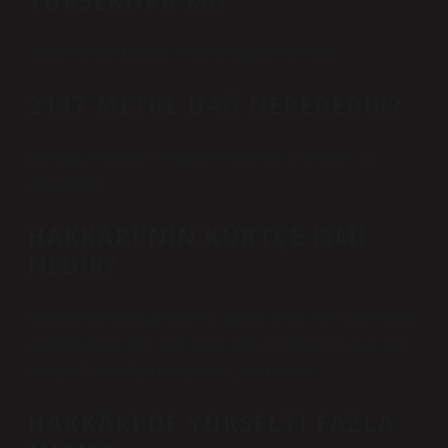
YÜKSEKOVA MI?
Yüksekova, Hakkari ilinin en büyük ilçesidir.
2137 METRE DAĞ NEREDEDIR?
Bu dağ, Aksaray ve Niğde il sınırları içerisinde yer
almaktadır.
HAKKÂRI’NIN KÜRTÇE ISMI
NEDIR?
Hakkari’nin adı Çölemerik, Şırnak’ın adı ise Nuh olarak
değiştirilecek. İlçe yapılacak olan Hakkari’nin eski adı
Kürtçe Colemêrg’den gelen Çölemerik’ti.
HAKKÂRI’DE YÜKSELTI FAZLA