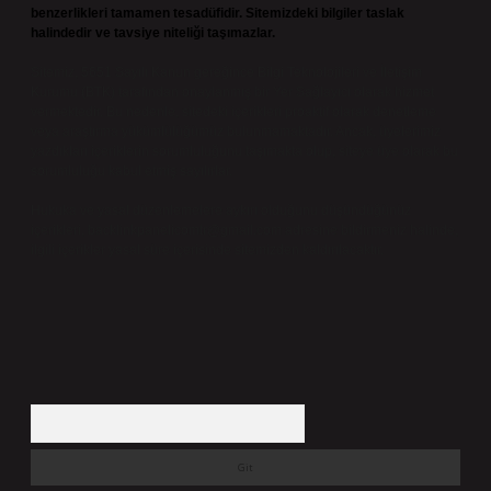
benzerlikleri tamamen tesadüfidir. Sitemizdeki bilgiler taslak
halindedir ve tavsiye niteliği taşımazlar.
Sitemiz, 5651 Sayılı Kanun gereğince Bilgi Teknolojileri ve İletişim
Kurumu (BTK) tarafından onaylanmış bir Yer Sağlayıcı olarak hizmet
vermektedir. Bu nedenle, sitedeki içerikleri proaktif olarak denetleme
veya araştırma yükümlülüğümüz bulunmamaktadır. Ancak, üyelerimiz
yazdıkları içeriklerin sorumluluğunu taşımakta olup, siteye üye olarak bu
sorumluluğu kabul etmiş sayılırlar.
Hukuka ve yasal düzenlemelere aykırı olduğunu düşündüğünüz
içerikleri,
backlinkpanelicomtr@gmail.com
adresine bildirmeniz halinde,
ilgili içerikler yasal süre içerisinde sitemizden kaldırılacaktır.
Arama