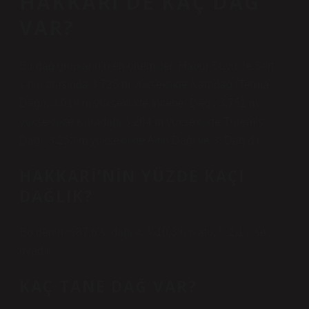
HAKKARI’DE KAÇ DAĞ
VAR?
Bu dağ gruplarının en önemlileri Habur Suyu ile Siirt il
sınırı arasında 3.725 m yükseklikte Karadağ (Terma
Dağı), 3.019 m yükseklikte İncebel Dağı, 3.752 m
yükseklikte Karadağ, 3.264 m yükseklikte Türemiş
Dağı, 3.253 m yükseklikte Altın Dağı ve 3. Dağ’dır.
HAKKARI’NIN YÜZDE KAÇI
DAĞLIK?
Bölgenin %87,6’sı dağlık, %10,3’ü plato, %2,1’i ise
ovadır.
KAÇ TANE DAĞ VAR?