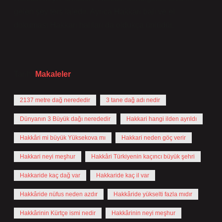
gelen şey ters laledir. Ayrıca Hakkari balı ve el
dokuması Hakkari halıları da oldukça ünlüdür.
Tarih:
Makaleler
2137 metre dağ nerededir
3 tane dağ adı nedir
Dünyanın 3 Büyük dağı nerededir
Hakkari hangi ilden ayrıldı
Hakkâri mi büyük Yüksekova mı
Hakkari neden göç verir
Hakkari neyi meşhur
Hakkâri Türkiyenin kaçıncı büyük şehri
Hakkaride kaç dağ var
Hakkaride kaç il var
Hakkâride nüfus neden azdır
Hakkâride yükselti fazla mıdır
Hakkârinin Kürtçe ismi nedir
Hakkârinin neyi meşhur