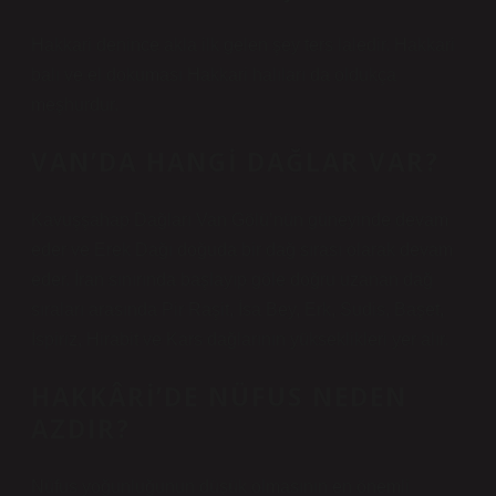
Hakkari denince akla ilk gelen şey ters laledir. Hakkari
balı ve el dokuması Hakkari halıları da oldukça
meşhurdur.
VAN’DA HANGI DAĞLAR VAR?
Kavuşşahap Dağları Van Gölü’nün güneyinde devam
eder ve Erek Dağı doğuda bir dağ sırası olarak devam
eder. İran sınırında başlayıp göle doğru uzanan dağ
sıraları arasında Pir Raşit, İsa Bey, Erk, Sudis, Başet,
İspiriz, Hirabit ve Kars dağlarının yükseklikleri yer alır.
HAKKÂRI’DE NÜFUS NEDEN
AZDIR?
Nüfus yoğunluğunun düşük olmasının en önemli