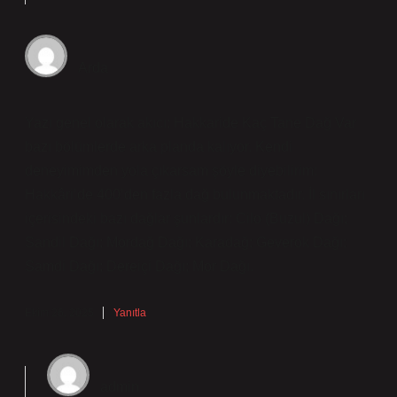
Arda
Yazı genel olarak akıcı; Hakkaride Kaç Tane Dağ Var
bazı bölümlerde arka planda kalıyor. Kendi
deneyimimden yola çıkarsam şöyle diyebilirim:
Hakkâri’de 400’den fazla dağ bulunmaktadır. İl sınırları
içerisindeki bazı dağlar şunlardır: Cilo (Buzul) Dağı;
Sandil Dağı; Mordağ Dağı; Karadağ; Geverok Dağı;
Samdi Dağı; Dereiçi Dağı; Mor Dağı.
Ekim 26, 2025
Yanıtla
admin