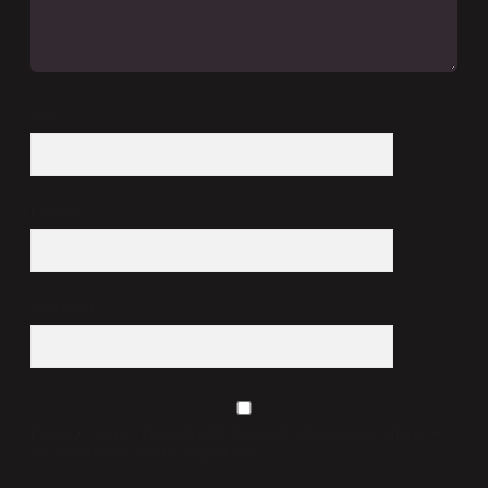
İsim*
E-Posta*
Web Sitesi
Daha sonraki yorumlarımda kullanılması için adım, e-posta adresim ve
site adresim bu tarayıcıya kaydedilsin.