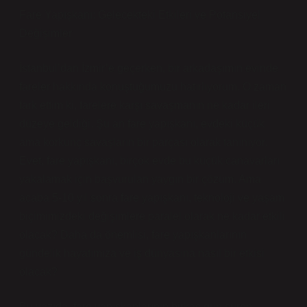
Fare Yapışkanı: Gelecekteki Etkileri ve Potansiyel
Değişimler
İstanbul’dan İzmir’e geçerken, bir arkadaşımın evinde
fareler hakkında konuştuğumuzu hatırlıyorum. O zaman
fark ettim ki, farelere karşı savaşmanın ne kadar ileri
düzeye geldiği. Şu an fare yapışkanı, evdeki küçük
ama korkunç savaşların bir parçası olarak tanınıyor.
Evet, fare yapışkanı, birçok evde bu küçük canavarları
yakalamak için başvurulan yaygın bir çözüm. Ama
acaba 5-10 yıl sonra fare yapışkanı, teknoloji ve yaşam
biçimimizdeki değişimlere paralel olarak ne kadar etkili
olacak? Daha da önemlisi, fare yapışkanlarının
gündelik hayatımıza ve iş dünyasına nasıl bir etkisi
olacak?
Bu yazıda, fare yapışkanlarının birkaç gün süren