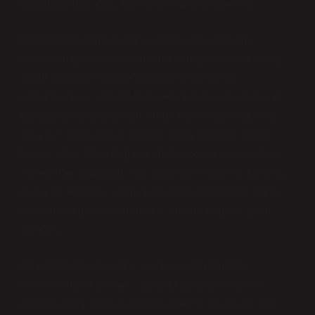
düşünüyorum. Yani, fareler de evrim geçirecek.
Belki fareler daha dikkatli olacak, yapışkanlara
yakalanmayacak, belki de fare yapışkanlarının içeriği
ya da tasarımı evrimsel değişikliklerle uyum
sağlamayacak şekilde hızla eskimeye başlayacak. O
zaman, fare yapışkanları yerine robotik fare tuzakları,
ultra hızlı yakalama sistemleri veya biyolojik olarak
fareleri uzak tutan doğal maddeler kullanılabilir. Ama
yine de her çözümün yeni zorlukları olacaktır. Mesela,
bu tür bir teknoloji, daha fazla enerji tüketecek, daha
pahalı hale gelecek ve büyük oranda doğaya zarar
verecek.
Gelecekte farelere karşı savaşın giderek daha
teknolojik hale gelmesi, aslında bizim çevreye ve
doğaya bakış açımızı da değiştirebilir. Ya “dijital fare