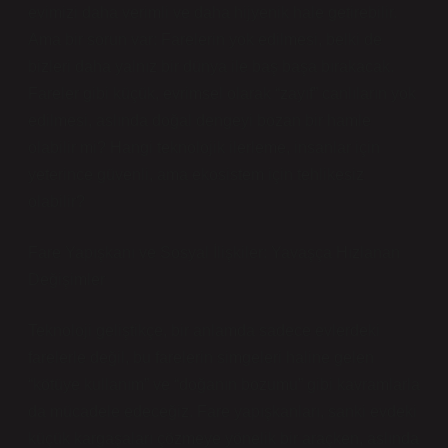
evimizi daha verimli ve daha hijyenik hale getirebilir.
Ama bir sorun var: Farelerin yok edilmesi, belki de
bizleri daha yalnız bir dünya ile baş başa bırakacak.
Fareler gibi küçük, evrimsel olarak “zayıf” canlıların yok
edilmesi, aslında doğal dengeyi bozan bir hamle
olabilir mi? Hangi teknolojik ilerleme, insanlar için
yeterince güvenli, ama ekosistem için tehlikesiz
olabilir?
Fare Yapışkanı ve Sosyal İlişkiler: Yavaşça Hızlanan
Değişimler
Teknoloji geliştikçe, bir anlamda sadece evlerdeki
farelerle değil, bu farelerin simgeleri haline gelen
“kötüye kullanım” ve “doğanın bozumu” gibi kavramlarla
da mücadele edeceğiz. Fare yapışkanları, sanki evdeki
küçük kargaşaları çözmeye yönelik bir araçken, aslında