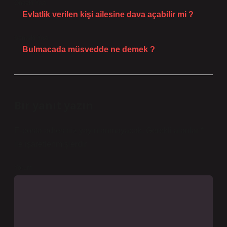
Önceki Yazı
Evlatlik verilen kişi ailesine dava açabilir mi ?
Sonraki Yazı
Bulmacada müsvedde ne demek ?
Bir yanıt yazın
E-posta adresiniz yayınlanmayacak.
Gerekli alanlar
*
ile işaretlenmişlerdir
Yorum