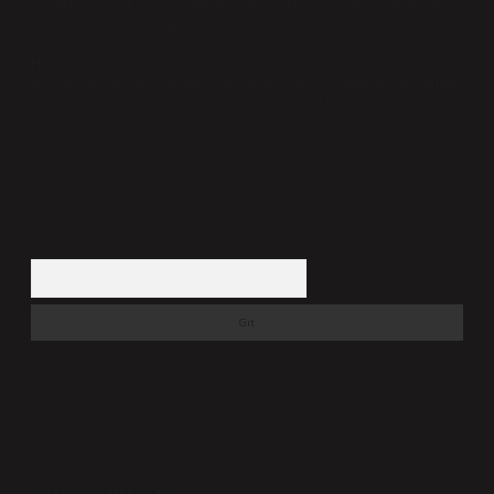
yazdıkları içeriklerin sorumluluğunu taşımakta olup, siteye üye olarak bu
sorumluluğu kabul etmiş sayılırlar.
Hukuka ve yasal düzenlemelere aykırı olduğunu düşündüğünüz
içerikleri,
backlinkpanelicomtr@gmail.com
adresine bildirmeniz halinde,
ilgili içerikler yasal süre içerisinde sitemizden kaldırılacaktır.
Arama