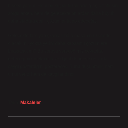
hissediyorum. Hem bu küçük tuzakların “geçici” etkisini
sorgularken, hem de gelecekte onlardan daha büyük,
daha sürdürülebilir çözümler talep edeceğiz.
Gelecekte fare yapışkanları hâlâ masanın üzerinde
olacak mı, yoksa yerini daha kapsamlı çözümlere
bırakacak mı? Bu soruya vereceğimiz cevaplar,
geleceğimizin ekolojik ve dijital dengeye ne kadar
saygı gösterdiğini gösterecek. Bunu düşünmek, hem
umut verici hem de kaygılandırıcı.
Tarih:
Makaleler