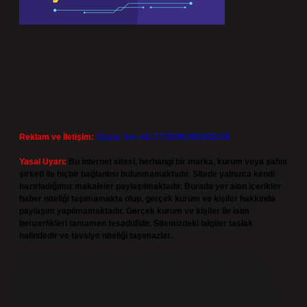
Reklam ve İletişim:
Skype: live:.cid.575569c608265c69
Yasal Uyarı:
Bu internet sitesi, herhangi bir marka, kurum veya şahıs
şirketi ile hiçbir bağlantısı bulunmamaktadır. Sitede yalnızca kendi
hazırladığımız makaleler paylaşılmaktadır. Burada yer alan içerikler
haber niteliği taşımamakta olup, gerçek kurum ve kişiler hakkında
paylaşım yapılmamaktadır. Gerçek kurum ve kişiler ile isim
benzerlikleri tamamen tesadüfidir. Sitemizdeki bilgiler taslak
halindedir ve tavsiye niteliği taşımazlar.
Sitemiz, 5651 Sayılı Kanun gereğince Bilgi Teknolojileri ve İletişim
Kurumu (BTK) tarafından onaylanmış bir Yer Sağlayıcı olarak hizmet
vermektedir. Bu nedenle, sitedeki içerikleri proaktif olarak denetleme
veya araştırma yükümlülüğümüz bulunmamaktadır. Ancak, üyelerimiz