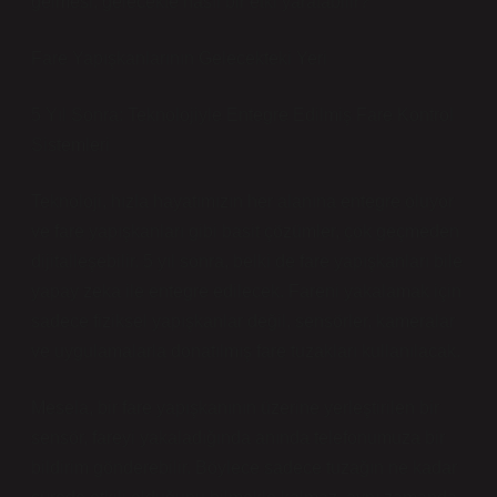
gelmesi, gelecekte nasıl bir etki yaratabilir?
Fare Yapışkanlarının Gelecekteki Yeri
5 Yıl Sonra: Teknolojiyle Entegre Edilmiş Fare Kontrol
Sistemleri
Teknoloji, hızla hayatımızın her alanına entegre oluyor
ve fare yapışkanları gibi basit çözümler, çok geçmeden
dijitalleşebilir. 5 yıl sonra, belki de fare yapışkanları bile
yapay zeka ile entegre edilecek. Fareni yakalamak için
sadece fiziksel yapışkanlar değil, sensörler, kameralar
ve uygulamalarla donatılmış fare tuzakları kullanılacak.
Mesela, bir fare yapışkanının üzerine yerleştirilen bir
sensör, fareyi yakaladığında anında telefonumuza bir
bildirim gönderebilir. Böylece sadece tuzağın ne kadar