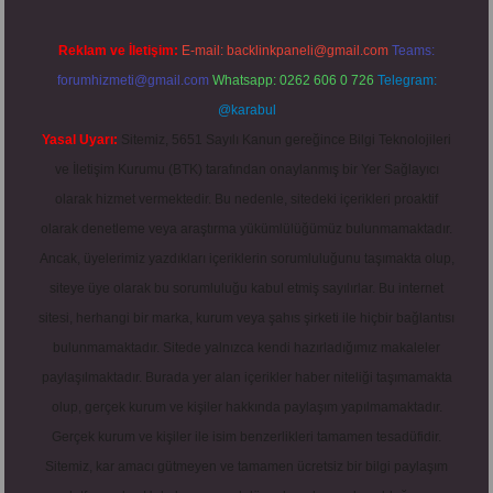
Reklam ve İletişim:
E-mail:
backlinkpaneli@gmail.com
Teams:
forumhizmeti@gmail.com
Whatsapp: 0262 606 0 726
Telegram:
@karabul
Yasal Uyarı:
Sitemiz, 5651 Sayılı Kanun gereğince Bilgi Teknolojileri
ve İletişim Kurumu (BTK) tarafından onaylanmış bir Yer Sağlayıcı
olarak hizmet vermektedir. Bu nedenle, sitedeki içerikleri proaktif
olarak denetleme veya araştırma yükümlülüğümüz bulunmamaktadır.
Ancak, üyelerimiz yazdıkları içeriklerin sorumluluğunu taşımakta olup,
siteye üye olarak bu sorumluluğu kabul etmiş sayılırlar. Bu internet
sitesi, herhangi bir marka, kurum veya şahıs şirketi ile hiçbir bağlantısı
bulunmamaktadır. Sitede yalnızca kendi hazırladığımız makaleler
paylaşılmaktadır. Burada yer alan içerikler haber niteliği taşımamakta
olup, gerçek kurum ve kişiler hakkında paylaşım yapılmamaktadır.
Gerçek kurum ve kişiler ile isim benzerlikleri tamamen tesadüfidir.
Sitemiz, kar amacı gütmeyen ve tamamen ücretsiz bir bilgi paylaşım