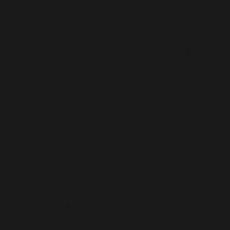
sürede etkili olduğunu bilmekle kalmaz, aynı zamanda
fareyi yakalamak için tuzağa tekrar bakmamıza gerek
kalmaz. 5 yıl sonra, fare tuzakları hem daha akıllı
olacak hem de daha etkili hale gelecek. Ama bu
noktada insanlık olarak şunu sormamız gerek: Farelere
karşı bu kadar acımasız olmak ne kadar doğru?
Teknolojik olarak daha etkili çözümler bulmamız bize
ahlaki sorumluluk yükleyecek mi?
Fare Yapışkanlarının Gelecekteki Sınırlı Etkisi:
Alternatif Yöntemlerin Yükselmesi
Fare yapışkanlarının etkisinin sınırlı olması, aslında çok
daha büyük bir sorunun parçası. Şu an fare
yapışkanları, çoğu kişi için yeterince etkili görünse de,
5-10 yıl içinde farelerin de daha “zeki” hale geleceğini,
farklı türlerin ve ırkların evlerimize adapte olacağını