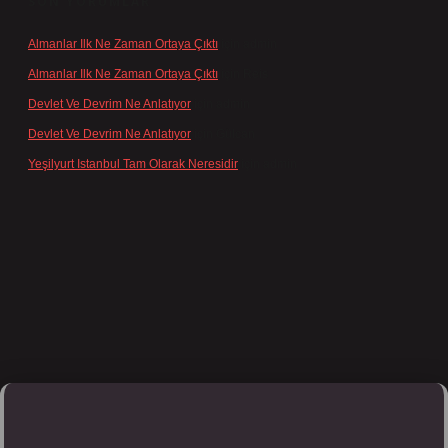
SON YORUMLAR
Almanlar Ilk Ne Zaman Ortaya Çıktı
için
admin
Almanlar Ilk Ne Zaman Ortaya Çıktı
için
Reis
Devlet Ve Devrim Ne Anlatıyor
için
admin
Devlet Ve Devrim Ne Anlatıyor
için
Gülcan
Yeşilyurt Istanbul Tam Olarak Neresidir
için
admin
lipbett.net/