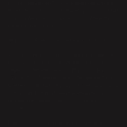
pastaları” her zaman etkili olursa, ama doğa üzerindeki
etkilerinden dolayı büyük bir felakete yol açarsa? Ya da
bir yapay zeka fare tuzağı çok etkili olup, farelerin yok
olmasına sebep olursa?
10 Yıl Sonra: Fare Kontrolü ve İnsan-Dijital İlişkisi
Yapay zeka ve robot teknolojisinin hızla gelişmesiyle,
fare yapışkanları gibi basit çözümler yerini daha
karmaşık sistemlere bırakabilir. 10 yıl sonra, fare
tuzakları, tıpkı otonom araçlar gibi, tamamen dijital bir
hale gelebilir. Bu tuzaklar yalnızca fareleri yakalamakla
kalmaz, aynı zamanda farelerin evlere girmesinin
önlenmesine yardımcı olan “akıllı” sistemlere
dönüşebilir.
Fare yapışkanlarının yerine geçecek bu tür teknolojiler,