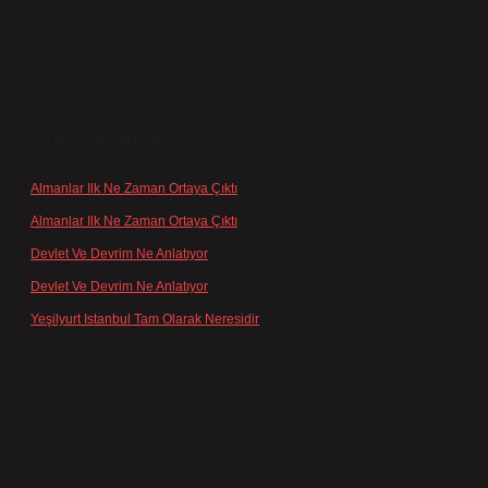
SON YORUMLAR
Almanlar Ilk Ne Zaman Ortaya Çıktı
için
admin
Almanlar Ilk Ne Zaman Ortaya Çıktı
için
Reis
Devlet Ve Devrim Ne Anlatıyor
için
admin
Devlet Ve Devrim Ne Anlatıyor
için
Gülcan
Yeşilyurt Istanbul Tam Olarak Neresidir
için
admin