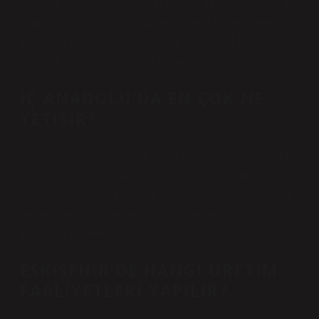
Cami ve Külliyesi, Balmumu Heykel Müzesi, Atlıhan El
Sanatları Çarşısı, Odunpazarı Modern Müze, Kentpark,
Eskisehir Hayvanat Bahçesi, Eti Arkeoloji Müzesi,
Şelale Parkı, Çağdaş Cam Sanatı…
İÇ ANADOLU’DA EN ÇOK NE
YETIŞIR?
Orta Anadolu Bölgesi’nde yetiştirilen ürünler arasında
buğday ve arpa olmak üzere tahıllar ilk sırada yer
almaktadır. Ülkemizde hem insan beslenmesinde hem
de hayvancılıkta önemli rol oynayan her iki ürün de
ekonomiye önemli katkı sağlamaktadır.
ESKIŞEHIR’DE HANGI ÜRETIM
FAALIYETLERI YAPILIR?