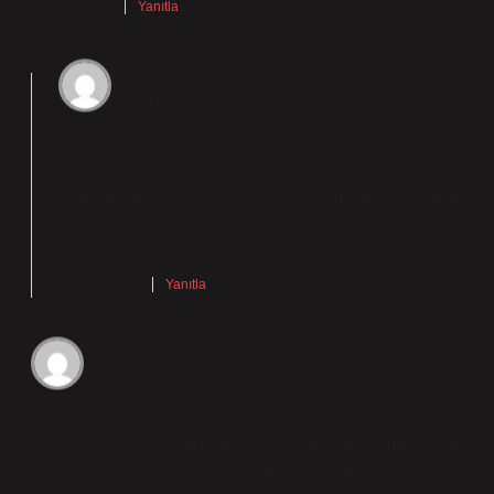
Aralık 3, 2024
Yanıtla
admin
Fikret! Sevgili katkınızı paylaşan kişi, sunduğunuz
öneriler yazının yapısal
tutarlılığını
artırarak parçalar
arasında
uyum
sağladı.
Aralık 3, 2024
Yanıtla
Ebru
Yazı boyunca Eskişehirde En Çok Ne Yetişir merkezde
tutulmuş, bu olumlu bir tercih. Bu bölümde anlatılanları