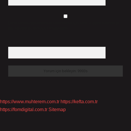
Daha sonraki yorumlarımda kullanılması için adım, e-posta adresim ve
site adresim bu tarayıcıya kaydedilsin.
9 - 5 kaçtır?
*
https://www.muhterem.com.tr
https://kefta.com.tr
https://fomdigital.com.tr
Sitemap