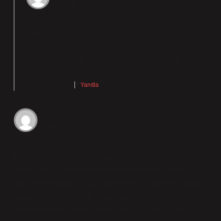
admin
Yeliz!
Teşekkür ederim, önerileriniz yazıya
güç
kattı.
Ağustos 3, 2025
Yanıtla
Beyza
Eskişehirde En Çok Ne Yetişir anlatımı dengeli, ancak
metin yer yer tahmin edilebilir hale geliyor. Genel
çerçeveye bakınca Eskişehir’de en çok yetişen ürünler
arasında buğday, arpa, yulaf, mısır gibi tahıllar
bulunmaktadır. Ayrıca, şeker pancarı, ayçiçeği ve