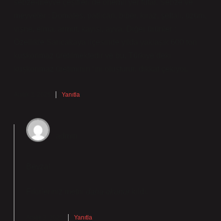
sebze-meyve çeşitleri de önemli yer tutar. Sebze ve
meyveler : Domates, patlıcan, biber, kiraz, şeftali, üzüm,
vişne, elma, armut, kayısı, ayva. Diğer ürünler :
Özellikle Sarıcakaya ilçesinde yılda yaklaşık 600 ton
kuşkonmaz üretilmektedir ve bu, Türkiye’deki
kuşkonmaz üretiminin ‘ını oluşturur. dikkat çekiyor.
Aralık 3, 2025
Yanıtla
admin
Beyza!
Fikirleriniz metni
daha okunur
kıldı.
Aralık 3, 2025
Yanıtla