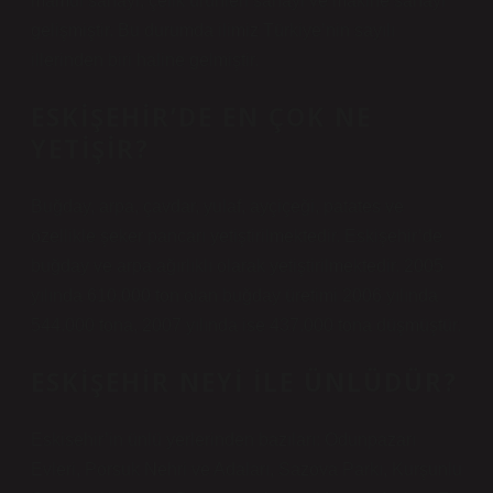
mamul sanayi, çelik ürünleri sanayi ve makine sanayi
gelişmiştir. Bu durumda ilimiz Türkiye’nin sayılı
illerinden biri haline gelmiştir.
ESKIŞEHIR’DE EN ÇOK NE
YETIŞIR?
Buğday, arpa, çavdar, yulaf, ayçiçeği, patates ve
özellikle şeker pancarı yetiştirilmektedir. Eskişehir’de
buğday ve arpa ağırlıklı olarak yetiştirilmektedir. 2005
yılında 610.000 ton olan buğday üretimi 2006 yılında
544.000 tona, 2007 yılında ise 437.000 tona düşmüştür.
ESKIŞEHIR NEYI ILE ÜNLÜDÜR?
Eskisehir’in ünlü yerlerinden bazıları: Odunpazarı
Evleri, Porsuk Nehri ve Adaları, Sazova Parkı, Kurşunlu