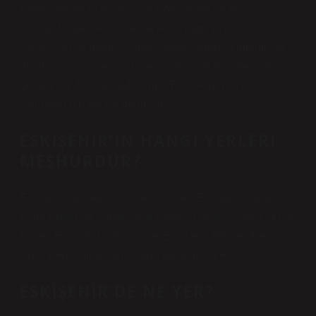
Kamu sektörünün yanı sıra özel sektör de farklı
alanlarda faaliyet göstermeye başlamış ve toprak
sanayi, un ve mamul sanayi, ağaç sanayi, çimento ve
mamul sanayi, çelik ürünleri sanayi ve makine sanayi
gelişmiştir. Bu durumda ilimiz Türkiye’nin sayılı
illerinden biri haline gelmiştir.
ESKIŞEHIR’IN HANGI YERLERI
MEŞHURDUR?
Eskişehir’de gezilecek yerler listesiEskişehir Sazova
Bilim Kültür ve Sanat Vakfı Porsuk ÇayıEskişehir Masal
Kalesi.Eskişehir OdunpazarıEskişehir Adaları.Pessinus
Antik Kenti.Midas AnıtıDaha fazla makale…
ESKIŞEHIR’DE NE YER?