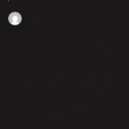
Kaan
Başlangıç bölümü genel bir çerçeve sunuyor,
Eskişehirde En Çok Ne Yetişir ise detaylarda güç
kazanıyor. Bu paragraf Eskişehir’de en çok yetişen
ürünler arasında buğday, arpa, yulaf, mısır gibi tahıllar
bulunmaktadır. Ayrıca, şeker pancarı, ayçiçeği ve
sebze-meyve çeşitleri de önemli yer tutar. Sebze ve
meyveler : Domates, patlıcan, biber, kiraz, şeftali, üzüm,
vişne, elma, armut, kayısı, ayva. Diğer ürünler :
Özellikle Sarıcakaya ilçesinde yılda yaklaşık 600 ton
kuşkonmaz üretilmektedir ve bu, Türkiye’deki
kuşkonmaz üretiminin ‘ını oluşturur. fikrini güçlendiriyor.