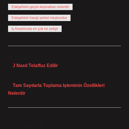
Eskişehirin geçim kaynakları nelerdir
Eskişehirin hangi yerleri meşhurdur
İç Anadoluda en çok ne yetişir
Önceki Yazı
J Nasıl Telaffuz Edilir
Sonraki Yazı
Tam Sayılarla Toplama Işleminin Özellikleri
Nelerdir
12 YORUM