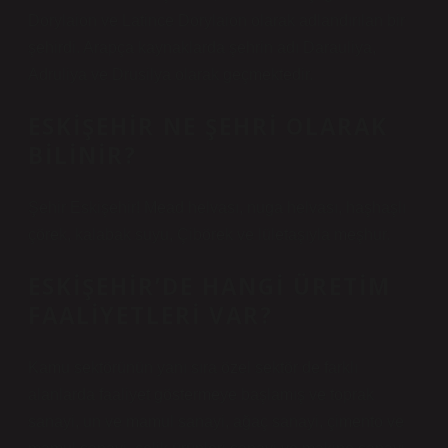
Dorylaion ve Latince Dorylaion olarak adlandırılan bir
şehirdi. Arapça kaynaklarda şehrin adı Darauliya,
Adruliya ve Drusilya olarak geçmektedir.
ESKIŞEHIR NE ŞEHRI OLARAK
BILINIR?
Şehir Eskişehir! Mead helvası, nuga helvası, haşhaşlı
çörek, kalabak suyu, Çibörek ve lületaşıyla meşhur.
ESKIŞEHIR’DE HANGI ÜRETIM
FAALIYETLERI VAR?
Kamu sektörünün yanı sıra özel sektör de farklı
alanlarda faaliyet göstermeye başlamış ve toprak
sanayi, un ve mamul sanayi, ağaç sanayi, çimento ve