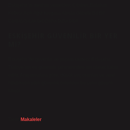
Eskişehir’in meşhur yemekleri: Çibörek.Balaban
Köftesi.Açık Ağız.Kıygaşa.Abısta.Göbete.Bıt Bıt
ÇorbasıSıcak GıcıDaha fazla ürün…
ESKIŞEHIR GÜVENILIR BIR YER
MI?
Eskişehir’de güvenlik ve yaşam kalitesi: Eskişehir,
Türkiye’nin en güvenilir şehirlerinden biri olarak kabul
edilir. Araştırmalara göre, düşük suç oranları ve yerel
hükümetin etkili güvenlik önlemleri bu şehri güvenli
kılıyor.
Tarih:
Makaleler