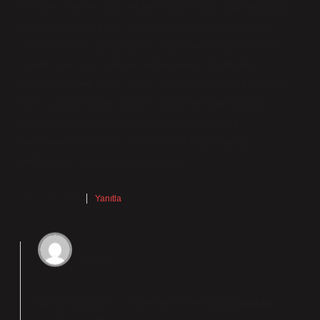
Eskişehir’de en çok yetişen ürünler arasında buğday,
arpa, yulaf, mısır gibi tahıllar bulunmaktadır. Ayrıca,
şeker pancarı, ayçiçeği ve sebze-meyve çeşitleri de
önemli yer tutar. Sebze ve meyveler : Domates,
patlıcan, biber, kiraz, şeftali, üzüm, vişne, elma, armut,
kayısı, ayva. Diğer ürünler : Özellikle Sarıcakaya
ilçesinde yılda yaklaşık 600 ton kuşkonmaz
üretilmektedir ve bu, Türkiye’deki kuşkonmaz
üretiminin ‘ını oluşturur. toparlıyor.
Mayıs 14, 2025
Yanıtla
admin
Ebru! Katkılarınız sayesinde metin daha
güçlü