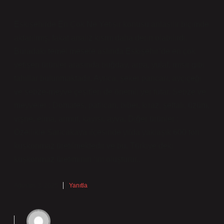
Eskişehirde En Çok Ne Yetişir konusu anlaşılır biçimde
aktarılmış, fakat analiz kısmı daha derin olabilirdi.
Buradaki temel mesele aslında Eskişehir’de en çok
yetişen ürünler arasında buğday, arpa, yulaf, mısır gibi
tahıllar bulunmaktadır. Ayrıca, şeker pancarı, ayçiçeği
ve sebze-meyve çeşitleri de önemli yer tutar. Sebze ve
meyveler : Domates, patlıcan, biber, kiraz, şeftali, üzüm,
vişne, elma, armut, kayısı, ayva. Diğer ürünler :
Özellikle Sarıcakaya ilçesinde yılda yaklaşık 600 ton
kuşkonmaz üretilmektedir ve bu, Türkiye’deki
kuşkonmaz üretiminin ‘ını oluşturur..
Ağustos 3, 2025
Yanıtla