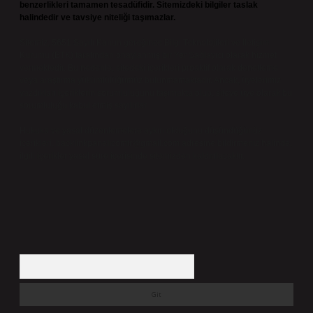
benzerlikleri tamamen tesadüfidir. Sitemizdeki bilgiler taslak
halindedir ve tavsiye niteliği taşımazlar.
Sitemiz, 5651 Sayılı Kanun gereğince Bilgi Teknolojileri ve İletişim
Kurumu (BTK) tarafından onaylanmış bir Yer Sağlayıcı olarak hizmet
vermektedir. Bu nedenle, sitedeki içerikleri proaktif olarak denetleme
veya araştırma yükümlülüğümüz bulunmamaktadır. Ancak, üyelerimiz
yazdıkları içeriklerin sorumluluğunu taşımakta olup, siteye üye olarak bu
sorumluluğu kabul etmiş sayılırlar.
Hukuka ve yasal düzenlemelere aykırı olduğunu düşündüğünüz
içerikleri,
backlinkpanelicomtr@gmail.com
adresine bildirmeniz halinde,
ilgili içerikler yasal süre içerisinde sitemizden kaldırılacaktır.
Arama