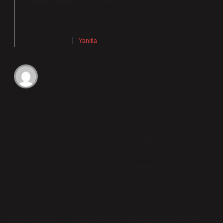
argümanlarla
desteklenmiş oldu,
içten
teşekkürlerimi
sunarım.
Mayıs 14, 2025
Yanıtla
Uzun
Metnin sonunda Eskişehirde En Çok Ne Yetişir ile ilgili
çıkarımlar daha güçlü vurgulanabilirdi. Daha önce denk
geldiğim bir durumda şöyle olmuştu: Eskişehir’de en
çok yetişen ürünler arasında buğday, arpa, yulaf, mısır
gibi tahıllar bulunmaktadır. Ayrıca, şeker pancarı,
ayçiçeği ve sebze-meyve çeşitleri de önemli yer tutar.
Sebze ve meyveler : Domates, patlıcan, biber, kiraz,
şeftali, üzüm, vişne, elma, armut, kayısı, ayva. Diğer
ürünler : Özellikle Sarıcakaya ilçesinde yılda yaklaşık