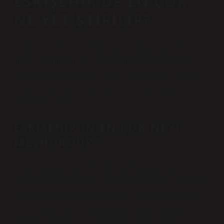
ESKIŞEHIR’DE EN ÇOK
NE YETIŞTIRILIR?
Eskişehir ilinde yetiştirilen arpa, buğday, şeker pancarı,
mısır, yeşil mercimek, nohut, domates, kuru fasulye,
haşhaş, hindistan cevizi, soğan, ayçiçeği ve aspirinin
üretim maliyetlerinin belirlenmesi. Tarım bilimi.
Araştırma. Dergi.
ESKIŞEHIR’IN EN ÇOK NEYI
MEŞHURDUR?
Antik çağlardan beri Anadolu’nun buğday ambarı
olarak bilinen Eskişehir, unundan yapılan yemekleriyle
ünlüdür. Haşhaş tohumu kullanımı yaygındır. Haşhaş
ve cevizli ekmek ve haşhaşlı burması meşhurdur.
Balkan ve Kafkas göçmenlerinin mutfağı şehrin