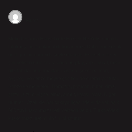
Fikret
Metin boyunca Eskişehirde En Çok Ne Yetişir odakta
tutulmuş, bu da okunabilirliği artırmış. Daha önce denk
geldiğim bir durumda şöyle olmuştu: Eskişehir’de en
çok yetişen ürünler arasında buğday, arpa, yulaf, mısır
gibi tahıllar bulunmaktadır. Ayrıca, şeker pancarı,
ayçiçeği ve sebze-meyve çeşitleri de önemli yer tutar.
Sebze ve meyveler : Domates, patlıcan, biber, kiraz,
şeftali, üzüm, vişne, elma, armut, kayısı, ayva. Diğer
ürünler : Özellikle Sarıcakaya ilçesinde yılda yaklaşık
600 ton kuşkonmaz üretilmektedir ve bu, Türkiye’deki
kuşkonmaz üretiminin ‘ını oluşturur.