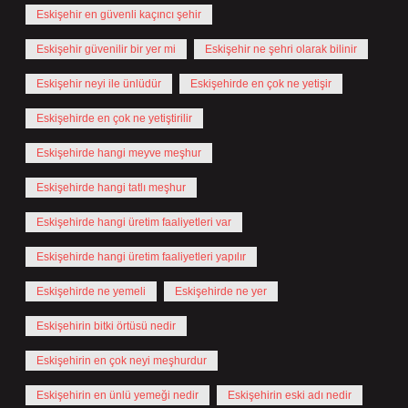
Eskişehir en güvenli kaçıncı şehir
Eskişehir güvenilir bir yer mi
Eskişehir ne şehri olarak bilinir
Eskişehir neyi ile ünlüdür
Eskişehirde en çok ne yetişir
Eskişehirde en çok ne yetiştirilir
Eskişehirde hangi meyve meşhur
Eskişehirde hangi tatlı meşhur
Eskişehirde hangi üretim faaliyetleri var
Eskişehirde hangi üretim faaliyetleri yapılır
Eskişehirde ne yemeli
Eskişehirde ne yer
Eskişehirin bitki örtüsü nedir
Eskişehirin en çok neyi meşhurdur
Eskişehirin en ünlü yemeği nedir
Eskişehirin eski adı nedir