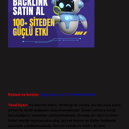
Reklam ve İletişim:
Skype: live:.cid.575569c608265c69
Yasal Uyarı:
Bu internet sitesi, herhangi bir marka, kurum veya şahıs
şirketi ile hiçbir bağlantısı bulunmamaktadır. Sitede yalnızca kendi
hazırladığımız makaleler paylaşılmaktadır. Burada yer alan içerikler
haber niteliği taşımamakta olup, gerçek kurum ve kişiler hakkında
paylaşım yapılmamaktadır. Gerçek kurum ve kişiler ile isim