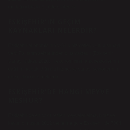
mutfağını büyük ölçüde etkilemiştir.
ESKIŞEHIR’IN GEÇIM
KAYNAKLARI NELERDIR?
Eskişehir ekonomisinin %54’ü hizmetler, %39’u sanayi
ve %7’si tarım sektöründen oluşmaktadır (Eskişehir
Sanayi Odası, 2020). İl ekonomisinin ana sektörlerinin
dağılımına bakıldığında hizmet ve sanayi sektörlerinin
öne çıktığı görülmektedir.
ESKIŞEHIR’DE HANGI MEYVE
MEŞHUR?
Eskişehir’de en çok üretilen meyveler elma, kiraz ve
kavun olmuştur. 2022 verilerine göre Eskişehir’de 7004