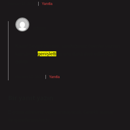
Haziran 12, 2026
Yanıtla
admin
Kaan! Sevgili dostum, sunduğunuz öneriler yazının
kapsamını
genişletti
ve onu daha
ikna edici
hale
getirdi.
Haziran 12, 2026
Yanıtla
Bir yanıt yazın
E-posta adresiniz yayınlanmayacak.
Gerekli alanlar
*
ile işaretlenmişlerdir