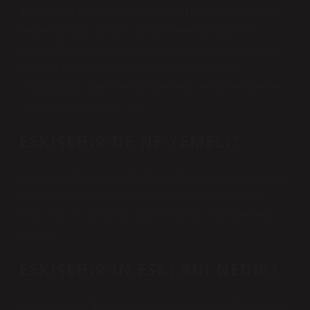
Eskişehir’e özgü bir tatlı olan Met Helva, Rerettiya’ya
benzer bir tada sahiptir ancak Rerettiya’dan farklı
olarak ufalanan yapısıyla öne çıkar. Yapısı ve şekli de
oldukça değişkendir. Yaklaşık üç ay raf ömrü
olduğundan sadece kendinize değil sevdiklerinize de
hediye olarak alabilirsiniz.
ESKIŞEHIR’DE NE YEMELI?
Eskisehir’de ne yenir? Mutlaka denemeniz gereken 13
lezzet: Çibörek, Balaban köftesi, bal likörü helvası,
boza, nohutlu kurabiye, yufkalı büryan, kuzu şerbeti,
gobete.
ESKIŞEHIR’IN ESKI ADI NEDIR?
Günümüzdeki Eskişehir ili, antik ve ortaçağda Yunanca