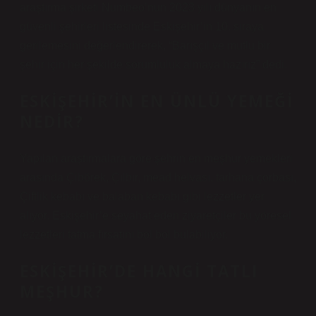
araştırma şirketi Numbeo’nun 2023 yılı dünyanın en
güvenli şehirleri listesinde Eskişehir’in 10. sıraya
gerilemesini değerlendirerek, “Barışçıl ve mutlu bir
şehir için her şekilde sorumluluk almaya hazırız” dedi.
ESKIŞEHIR’IN EN ÜNLÜ YEMEĞI
NEDIR?
Yapılan araştırmalara göre şehrin en meşhur yemekleri
arasında Çibörek, Çılbır, mead helvası, tarhana çorbası,
Çiftlik kebabı ve balaban kebabı gibi lezzetler yer
alıyor. Eskişehir’e seyahat eden ziyaretçiler bu yöresel
lezzetleri tatma fırsatını bol bol bulabiliyor.
ESKIŞEHIR’DE HANGI TATLI
MEŞHUR?