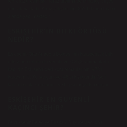
ton kiraz üretilmiştir. Kiraz üretiminde Mihalıççık ilçesi
öne çıkmaktadır. Kiraz yetiştiriciliği 8624 dönümlük bir
alanda yapılmaktadır.
ESKIŞEHIR’IN BITKI ÖRTÜSÜ
NEDIR?
Eskişehir, Orta Anadolu Bölgesi’nin karakteristik bitki
örtüsünün ortasında yer alır ve %26,3’ü ormanlarla
kaplıdır. Eskişehir’deki koru ormanlarının %78’i
karaçam, %9’u sarıçam ve %6’sı kızılçamdır. Geri
kalanı bataklık ormanıdır ve hepsi meşeden oluşur.
ESKIŞEHIR EN GÜVENLI
KAÇINCI ŞEHIR?
Büyükşehir Belediye Başkanı Büyükerşen, ünlü