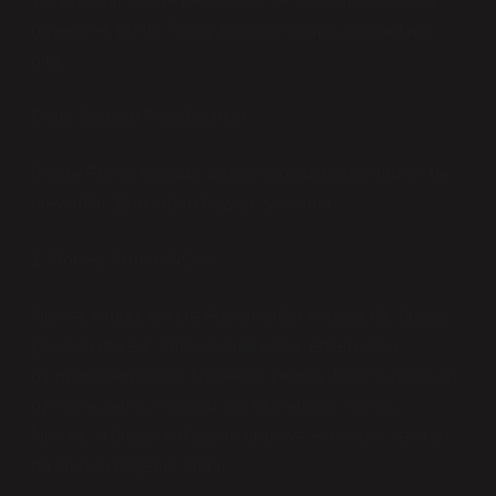
Yatırımcılar, İsviçre’deki politik ve ekonomik istikrara
güvenirler, bu da Frang’ın güçlü kalmasına yardımcı
olur.
Diğer Sağlam Para Birimleri
İsviçre Frangı dışında, başka sağlam para birimleri de
mevcuttur. Bunlardan bazıları şunlardır:
1. Norveç Kronu (NOK)
Norveç Kronu, İsviçre Frangı kadar olmasa da, dünya
çapında güvenli liman olarak kabul edilen para
birimlerinden biridir. Norveç’in zengin doğal kaynakları,
özellikle petrol, ekonomisini güçlendirir. Ayrıca,
Norveç’in düşük enflasyon oranı ve ekonomik istikrarı
da kronun değerini artırır.