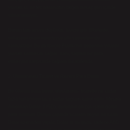
yüksek ki, bir tek banknotun değeri birkaç gün içinde
sıfırlanabiliyor.
Bunun tam tersini düşünün. İsviçre gibi ülkelerde,
enflasyon oranı neredeyse sıfır seviyelerinde
kalmaktadır. Bu da İsviçre Frankı’nın değerinin yıllardır
yüksek kalmasını sağlar. Yani, sağlam bir para,
enflasyon karşısında sağlam durabilendir.
2. Uluslararası Ticaret ve Rezerv Para Birimi
Bir ülkenin para birimi, uluslararası ticarette ne kadar
fazla kullanılıyorsa, o kadar sağlam kabul edilir. Mesela
Amerikan Doları (USD), dünyanın en çok işlem gören
para birimidir. Dünya çapında ticaretin büyük bir kısmı
Dolar üzerinden yapılır. Dolar’ın bu gücü, sadece ABD