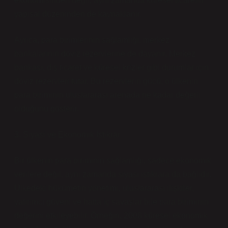
ekonomisinden değil, aynı zamanda küresel ticaretin
yapısal düzeninden de kaynaklanır.
Ayrıca, para birimlerinin sağlamlığı, merkez
bankalarının döviz rezervlerine de dayanır. Merkez
bankası, dış ticaret ve küresel krizler gibi durumlar için
döviz rezervleri tutar. Bu rezervlerin gücü, o ülkenin
para biriminin uluslararası arenada ne kadar değerli
olduğunu gösterir.
3. Siyasi ve Ekonomik İstikrar
Bir ülkenin para biriminin sağlamlığı, sadece ekonomik
verilere değil, aynı zamanda siyasi istikrara da bağlıdır.
Ülkedeki hükümetin yönetimi, uluslararası ilişkiler,
yatırımcı güveni ve hatta iç savaşlar bile para biriminin
değerini etkileyebilir. Örneğin, 2008 küresel ekonomik