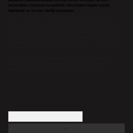
paylaşım yapılmamaktadır. Gerçek kurum ve kişiler ile isim
benzerlikleri tamamen tesadüfidir. Sitemizdeki bilgiler taslak
halindedir ve tavsiye niteliği taşımazlar.
Sitemiz, 5651 Sayılı Kanun gereğince Bilgi Teknolojileri ve İletişim
Kurumu (BTK) tarafından onaylanmış bir Yer Sağlayıcı olarak hizmet
vermektedir. Bu nedenle, sitedeki içerikleri proaktif olarak denetleme
veya araştırma yükümlülüğümüz bulunmamaktadır. Ancak, üyelerimiz
yazdıkları içeriklerin sorumluluğunu taşımakta olup, siteye üye olarak bu
sorumluluğu kabul etmiş sayılırlar.
Hukuka ve yasal düzenlemelere aykırı olduğunu düşündüğünüz
içerikleri,
backlinkpanelicomtr@gmail.com
adresine bildirmeniz halinde,
ilgili içerikler yasal süre içerisinde sitemizden kaldırılacaktır.
Arama