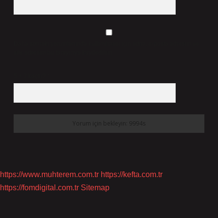
Daha sonraki yorumlarımda kullanılması için adım, e-posta adresim ve
site adresim bu tarayıcıya kaydedilsin.
5 + 3 kaçtır?
*
https://www.muhterem.com.tr
https://kefta.com.tr
https://fomdigital.com.tr
Sitemap