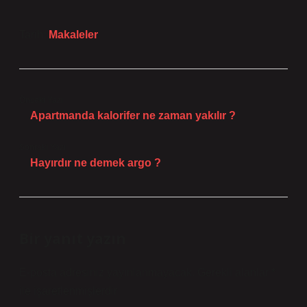
Tarih:
Makaleler
Önceki Yazı
Apartmanda kalorifer ne zaman yakılır ?
Sonraki Yazı
Hayırdır ne demek argo ?
Bir yanıt yazın
E-posta adresiniz yayınlanmayacak.
Gerekli alanlar
*
ile işaretlenmişlerdir