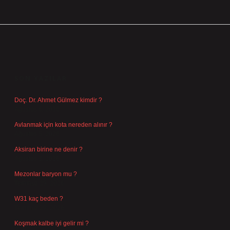
SIDEBAR
SON YAZILAR
Doç. Dr. Ahmet Gülmez kimdir ?
Ağustos 6, 2026
Avlanmak için kota nereden alınır ?
Ağustos 5, 2026
Aksiran birine ne denir ?
Ağustos 3, 2026
Mezonlar baryon mu ?
Temmuz 29, 2026
W31 kaç beden ?
Temmuz 29, 2026
Koşmak kalbe iyi gelir mi ?