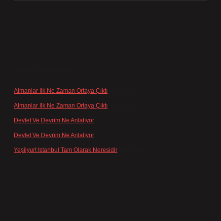
SON YORUMLAR
Almanlar Ilk Ne Zaman Ortaya Çıktı
için
admin
Almanlar Ilk Ne Zaman Ortaya Çıktı
için
Reis
Devlet Ve Devrim Ne Anlatıyor
için
admin
Devlet Ve Devrim Ne Anlatıyor
için
Gülcan
Yeşilyurt Istanbul Tam Olarak Neresidir
için
admin