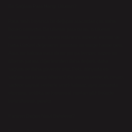
En Sağlam Para Hangi Ülkenin?
Para, tarih boyunca bir değişim aracından çok daha
fazlası olmuştur. Bir ülkenin para birimi, o ülkenin
ekonomik gücünü, siyasi istikrarını, küresel etkisini ve
hatta kültürel değerlerini yansıtan bir simge haline gelir.
Ama, bir bakıma para da bir yarışa benzer; bazen bir
ülkenin parası, diğerlerinden daha değerli, daha
sağlam ve daha güvenilir olur. Peki, dünyada en
sağlam para hangi ülkenin? Bu soruya verilecek cevap,
sadece sayısal verilerle sınırlı kalmaz; aynı zamanda
ekonomi, politika ve toplumsal yapıları göz önünde
bulundurmak gerekir.
Paranın Değeri Nasıl Belirlenir?
Paranın değeri, çoğu zaman o ülkenin ekonomik