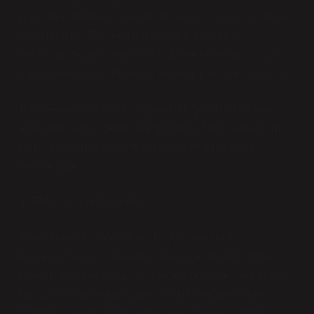
gücüyle doğrudan ilişkilidir. Ancak, bu ilişki o kadar da
basit değildir. Ekonominin büyüklüğü, iş gücü
verimliliği, ticaret dengesi gibi faktörler önemli olsa da,
bir ülkenin parası da global ekonomideki yerini yansıtır.
Bir ülkenin para birimi sağlam olduğunda, o ülkenin
ekonomik yapısı genellikle güçlüdür. Peki, para birimi
nasıl “sağlam” olur? İşte burada işler biraz daha
derinleşiyor.
1. Enflasyon ve Para Arzı
Para biriminin değerini belirleyen en önemli
faktörlerden biri, o ülkedeki enflasyon oranıdır. Eğer bir
ülkenin ekonomisi hızlı bir şekilde büyürken enflasyon
da hızla yükseliyorsa, para biriminin değeri düşer.
Örneğin, Venezuela’da enflasyon oranları o kadar