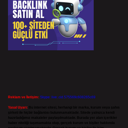
Reklam ve İletişim:
Skype: live:.cid.575569c608265c69
Yasal Uyarı:
Bu internet sitesi, herhangi bir marka, kurum veya şahıs
şirketi ile hiçbir bağlantısı bulunmamaktadır. Sitede yalnızca kendi
hazırladığımız makaleler paylaşılmaktadır. Burada yer alan içerikler
haber niteliği taşımamakta olup, gerçek kurum ve kişiler hakkında