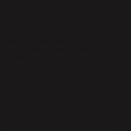
yanında, İsviçre’nin siyasi tarafsızlık politikası, dünya
çapında güvenilir bir yatırım limanı olarak görülmesini
sağlar.
Düşük Enflasyon ve Sıkı Para Politikası
İsviçre, sıkı bir para politikası izler ve bu da onun para
birimini sağlam tutar. Enflasyon oranları genellikle çok
düşüktür, bu da İsviçre Frangı’nın istikrarını pekiştirir.
Ülkedeki hükümet, sıkı para arzı kontrolü ve düşük
borçlanma oranları sayesinde ekonomiyi dengede tutar.
Küresel Yatırımcı Güveni
İsviçre, dünya çapında yatırımcılar için güvenli bir liman
olarak görülür. Dünya savaşları ve ekonomik krizler gibi
dönemlerde dahi İsviçre Frangı, değerini korumuştur.