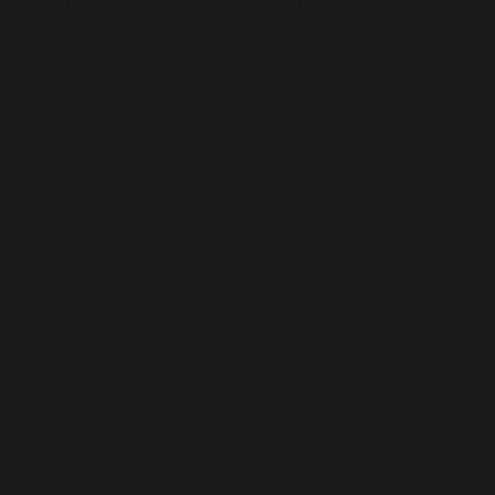
krizinde bazı ülkeler para birimlerini devalüe etme
yoluna gitmiş, ama aynı dönemde İsviçre gibi ülkeler
güçlü duruşlarını sürdürmüştür.
En Sağlam Para Birimi: İsviçre Frangı (CHF)
Dünyanın en sağlam para birimlerinden biri
denildiğinde akla gelen ilk seçenek İsviçre Frangı’dır
(CHF). İsviçre’nin para biriminin gücü, birçok faktöre
dayanır:
Ekonomik Güç ve İstikrar
İsviçre, küçük ama güçlü bir ekonomiyle bilinir. Yüksek
yaşam standartları, düşük işsizlik oranları ve zengin
doğal kaynaklara sahip olmasa da, dünyadaki en
büyük bankacılık sistemlerinden birine sahiptir. Bunun