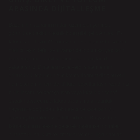
ARASINDA DIJITALLEŞME
Bazen, bir faturanın miktarı üzerine düşünmek,
görünürde basit bir teknik konu gibi gelir. Ancak, “E-
fatura kaç TL sınırı?” sorusunu ele aldığınızda, sadece
mali bir eşik değil, aynı zamanda toplumsal yapıların
birey yaşamına nasıl sızdığına dair ipuçları da
yakalarsınız. Dijitalleşme ve vergi sistemlerinin
dönüşümü, toplumun tüm katmanlarını etkiler; bu etki
hem ekonomik hem de kültürel boyutlar taşır. Kendinizi
bir iş insanı, serbest çalışan veya küçük bir esnaf
olarak hayal edin: e-fatura uygulamaları günlük
hayatınıza doğrudan dokunuyor ve kararlarınızı,
davranış biçimlerinizi şekillendiriyor. Bu yazıda, e-
fatura sınırının ötesine geçerek, toplumsal normlar,
cinsiyet rolleri, kültürel pratikler ve güç ilişkilerini de