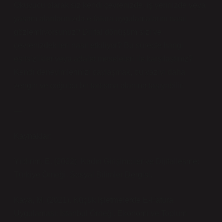
Okuyucu olarak siz kendi çevrenizde, iş yerinizde veya
yaşam alanlarınızda e-fatura uygulamalarını nasıl
gözlemliyorsunuz? Dijital dönüşüm sizi ve
çevrenizdekileri nasıl etkiliyor? Bu süreçte hangi
eşitsizlikler veya adalet meseleleri ile karşılaştınız?
Kendi deneyimlerinizi paylaşmak, bu yazıyı daha
zengin ve çoğulcu bir tartışma alanına taşıyabilir.
—
Kaynaklar:
Yıldırım, E. (2022). Kadın Girişimciler ve Dijitalleşme:
Türkiye Örneği. Sosyal Bilimler Dergisi.
Kaya, M. (2021). Küçük İşletmelerde E-Fatura
Uygulaması: İstanbul Örneği. Ekonomi ve Toplum