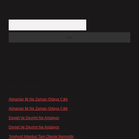
Arama
SON YORUMLAR
Almanlar Ilk Ne Zaman Ortaya Çıktı
için
admin
Almanlar Ilk Ne Zaman Ortaya Çıktı
için
Reis
Devlet Ve Devrim Ne Anlatıyor
için
admin
Devlet Ve Devrim Ne Anlatıyor
için
Gülcan
Yeşilyurt Istanbul Tam Olarak Neresidir
için
admin