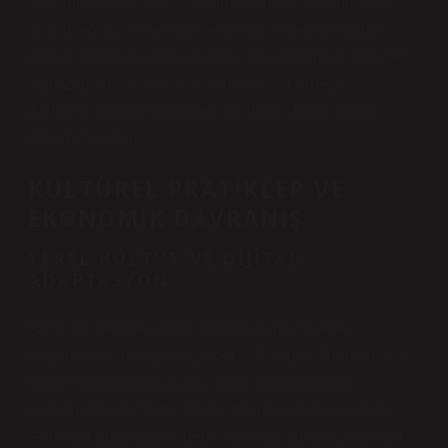
gözlemlenebilir: Kadın işletme sahipleri, teknolojiye
erişim, eğitim ve network eksikliği nedeniyle daha
büyük zorluklarla karşılaşabilir. Bu, toplumsal cinsiyet
eşitsizliğinin dijital alana yansıyan bir örneğidir.
Eşitsizlik
burada görünmez bir dijital duvar olarak
karşımıza çıkar.
KÜLTÜREL PRATIKLER VE
EKONOMIK DAVRANIŞ
YEREL KÜLTÜR VE DIJITAL
ADAPTASYON
Farklı bölgelerde, fatura kültürü ve muhasebe
alışkanlıkları değişiklik gösterir. Örneğin, Anadolu’nun
küçük kasabalarında hâlâ kağıt faturaya dayalı
alışkanlıklar güçlüdür. Dijital faturaya geçiş, sadece
teknik bir adaptasyon değil, aynı zamanda kültürel bir