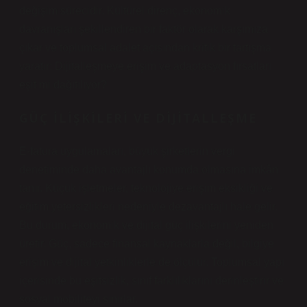
değişim sürecidir. Kültürel direnç, ekonomik
davranışları şekillendiren bir faktör olarak karşımıza
çıkar ve toplumsal adalet açısından kritik bir tartışma
yaratır: Dijitalleşmeye erişim ve adaptasyon fırsatları
eşit mi dağıtılıyor?
GÜÇ İLIŞKILERI VE DIJITALLEŞME
E-fatura uygulamaları, büyük şirketlerin vergi
denetiminde daha avantajlı konumda olmasına imkân
tanır. Küçük işletmeler, teknolojiye erişim eksikliği ve
eğitim yetersizlikleri nedeniyle dezavantajlı hale gelir.
Bu durum, ekonomik ve dijital güç ilişkilerini yeniden
üretir. Güç, sadece finansal kaynaklarla değil, bilgiye
erişim ve dijital yetkinliklerle de ölçülür. Toplumsal yapı
içerisinde bu eşitsizlik, sınıf farklılıklarını derinleştirir ve
sosyal mobiliteyi sınırlar.