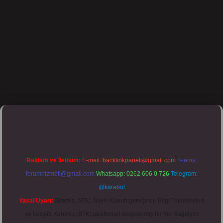
pbett.net/
Reklam ve İletişim:
E-mail:
backlinkpaneli@gmail.com
Teams:
forumhizmeti@gmail.com
Whatsapp: 0262 606 0 726
Telegram:
@karabul
Yasal Uyarı:
Sitemiz, 5651 Sayılı Kanun gereğince Bilgi Teknolojileri
ve İletişim Kurumu (BTK) tarafından onaylanmış bir Yer Sağlayıcı