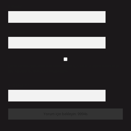
E-Posta*
Web Sitesi
Daha sonraki yorumlarımda kullanılması için adım, e-posta adresim ve
site adresim bu tarayıcıya kaydedilsin.
9 - 5 kaçtır?
*