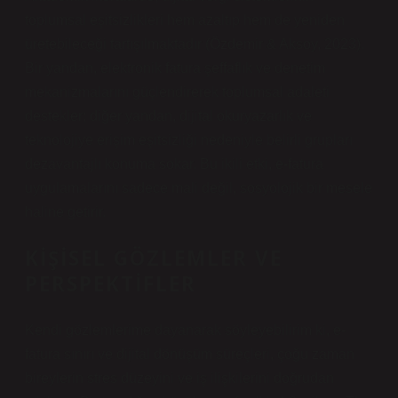
toplumsal eşitsizlikleri hem azaltıp hem de yeniden
üretebileceği tartışılmaktadır (Özdemir & Aksoy, 2023).
Bir yandan, elektronik fatura şeffaflık ve denetim
mekanizmalarını güçlendirerek toplumsal adaleti
destekler; diğer yandan, dijital okuryazarlık ve
teknolojiye erişim eşitsizliği nedeniyle belirli grupları
dezavantajlı konuma sokar. Bu ikili etki, e-fatura
uygulamalarını sadece mali değil, sosyolojik bir mesele
haline getirir.
KIŞISEL GÖZLEMLER VE
PERSPEKTIFLER
Kendi gözlemlerime dayanarak söyleyebilirim ki, e-
fatura sınırı ve dijital dönüşüm süreçleri, çoğu zaman
bireylerin stres düzeyini ve iş ilişkilerini doğrudan