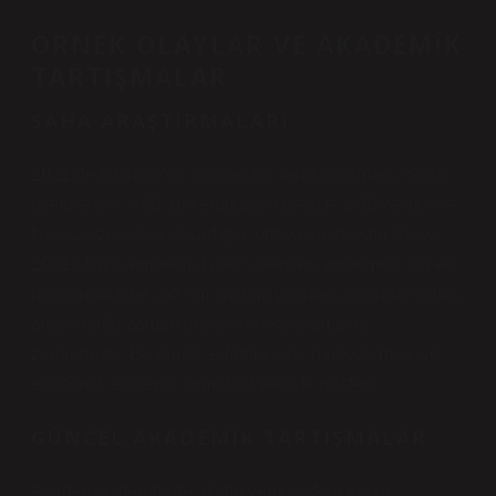
ÖRNEK OLAYLAR VE AKADEMIK
TARTIŞMALAR
SAHA ARAŞTIRMALARI
2021’de İstanbul’da yapılan bir saha çalışması, küçük
işletmelerin %60’ının e-faturaya geçişte ciddi teknik ve
finansal zorluklar yaşadığını ortaya koymuştur (Kaya,
2021). Bu işletmeler, dijital sistemleri yönetmek için ek
danışmanlık ve yazılım yatırımı yapmak zorunda kalmış,
ancak çoğu zaman maliyetleri karşılamakta
zorlanmıştır. Bu örnek, e-fatura sınırının toplumsal ve
ekonomik etkilerini somut bir şekilde gösterir.
GÜNCEL AKADEMIK TARTIŞMALAR
Akademik literatürde, dijital vergi sistemlerinin