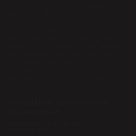
Güncel düzenlemelere göre, e-fatura uygulamasına
geçme zorunluluğu, yıllık 5 milyon TL ve üzeri cirosu
olan mükellefler için geçerlidir. Bu sınır, aslında
toplumsal bir eşik gibidir: küçük işletmelerin dijital
dönüşüme adaptasyonu ile büyük ölçekli şirketlerin
sistematik kontrolü arasında bir fark yaratır. Burada
önemli olan, rakamın kendisi değil, rakamın yarattığı
sosyal ve ekonomik etkilerdir. E-fatura sınırı, küçük
işletmelerin büyüme süreçlerini, finansal
görünürlüklerini ve dolayısıyla toplumsal pozisyonlarını
da etkiler.
TOPLUMSAL NORMLAR VE
DIJITALLEŞME
NORMLAR VE BIREYSEL
DAVRANIŞLAR