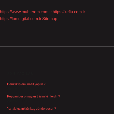
https://www.muhterem.com.tr
https://kefta.com.tr
https://fomdigital.com.tr
Sitemap
SIDEBAR
SON YAZILAR
Denklik işlemi nasıl yapılır ?
Ağustos 10, 2026
Peygamber olmayan 3 isim kimlerdir ?
Ağustos 10, 2026
Yanak kızarıklığı kaç günde geçer ?
Ağustos 9, 2026