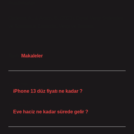
Araştırmaları.
Özdemir, A., & Aksoy, B. (2023). Dijital Vergi Sistemleri
ve Toplumsal Eşitsizlik. Vergi ve Toplum.
Tarih:
Makaleler
Önceki Yazı
iPhone 13 düz fiyatı ne kadar ?
Sonraki Yazı
Eve haciz ne kadar sürede gelir ?