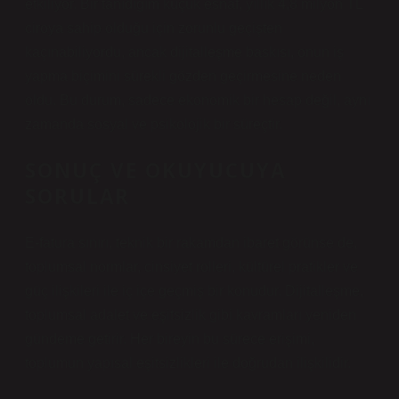
etkiliyor. Bir tanıdığım küçük esnaf, yıllık 4,8 milyon TL
ciroya sahip olduğu için zorunlu geçişten
kaçınabiliyordu, ancak dijitalleşme baskısı, onun iş
yapma biçimini sürekli gözden geçirmesine neden
oldu. Bu durum, sadece ekonomik bir hesap değil, aynı
zamanda sosyal ve psikolojik bir süreçtir.
SONUÇ VE OKUYUCUYA
SORULAR
E-fatura sınırı, teknik bir rakamdan ibaret görünse de,
toplumsal normlar, cinsiyet rolleri, kültürel pratikler ve
güç ilişkileri ile iç içe geçmiş bir konudur. Dijitalleşme,
toplumsal adalet ve
eşitsizlik
gibi kavramları yeniden
gündeme getirir. Her bireyin bu sürece erişimi,
toplumun yapısal eşitsizlikleri ile doğrudan ilişkilidir.