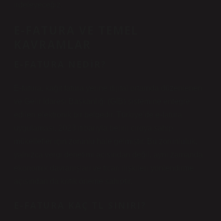
irdeleyeceğiz.
E-FATURA VE TEMEL
KAVRAMLAR
E-FATURA NEDIR?
E-fatura, kağıt fatura yerine dijital ortamda düzenlenen
ve Gelir İdaresi Başkanlığı (GİB) sistemine entegre
edilen elektronik bir belgedir. Türkiye’de e-fatura
uygulaması, 2023 itibarıyla belirli ciroya sahip
mükellefler için zorunlu hale gelmiştir. Bu zorunluluk,
yalnızca vergi denetimi açısından değil, aynı zamanda
ekonomik davranışları ve ticari ilişkileri yönlendirme
açısından da kritik öneme sahiptir.
E-FATURA KAÇ TL SINIRI?