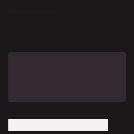
Bir yanıt yazın
E-posta adresiniz yayınlanmayacak.
Gerekli alanlar
*
ile işaretlenmişlerdir
Yorum
İsim*