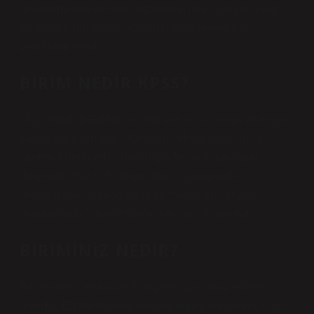
gerektirmeyen birimdir. Uzmanlar, fonksiyonun hangi
kısmının birim olarak adlandırılması gerektiğini
belirtmemişlerdir.
BIRIM NEDIR KPSS?
ÖLÇÜMDE BİRİM Bir ölçüm aletini oluşturan en küçük
parçacığa birim denir. Örneğin: “Hava sıcaklığı 35
santigrat derecedir.” denildiğinde; birim santigrat
derecedir. “Sınıf 25 öğrenciden oluşmaktadır.”
denildiğinde; öğrenci birimdir. “Sınav 40 sorudan
oluşmaktadır.” denildiğinde; her soru bir birimdir.
BIRIMINIZ NEDIR?
Bir nesneyi veya niceliği ölçmek için kabul edilen
ölçüdür. Eğitim bilimlerine uyarlanmış versiyonu, ölçü