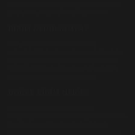
aletini temsil eden en küçük parça olarak ifade edilir.
(parça, metre, kilogram, paket..)2 Ağustos 2023
BIRIM NEDIR KIMYA?
Birim, sezyum-133 atomunun temel enerji
seviyesindeki iki ultra ince seviye arasındaki geçişine
karşılık gelen frekansın (ΔνCs) sabit değeri s-1 olan
9.192.631.770 Hz olarak tanımlanır. “m” sembolüyle
ifade edilen metre, uzunluğun SI birimidir.
DOĞAL BIRIM NEDIR?
Bunlar, bölündüklerinde veya parçalara
birleştirildiğinde birim özelliklerini kaybeden varlıklardır.
Örneğin, deneysel bir çalışmada denek olarak
kullanılan bir fare iki parçaya bölünürse, iki canlı fare