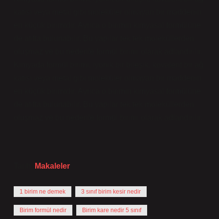
katısı veya metal gibi moleküler olmayan bir maddenin
en küçük birimidir. Ayrıca o birimin kimyasal formülüne
de atıfta bulunabilir. Bu yapılar tek tek moleküllerden
oluşmaz ve bu nedenle formül birimi olarak adlandırılır.
Kimyada formül birimi, iyonik bir bileşik, kovalent bir ağ
katısı veya metal gibi moleküler olmayan bir maddenin
en küçük birimidir. Ayrıca o birimin kimyasal formülüne
de atıfta bulunabilir. Bu yapılar tek tek moleküllerden
oluşmaz ve bu nedenle formül birimi olarak adlandırılır.
Tarih:
Makaleler
1 birim ne demek
3 sınıf birim kesir nedir
Birim formül nedir
Birim kare nedir 5 sınıf