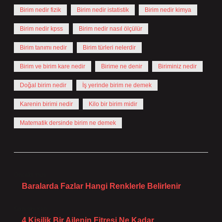
Birim nedir fizik
Birim nedir istatistik
Birim nedir kimya
Birim nedir kpss
Birim nedir nasıl ölçülür
Birim tanımı nedir
Birim türleri nelerdir
Birim ve birim kare nedir
Birime ne denir
Biriminiz nedir
Doğal birim nedir
İş yerinde birim ne demek
Karenin birimi nedir
Kilo bir birim midir
Matematik dersinde birim ne demek
Önceki Yazı
Baralarda Fazlar Hangi Renklerle Belirlenir
Sonraki Yazı
4 Kişilik Bir Ailenin Fitresi Ne Kadar