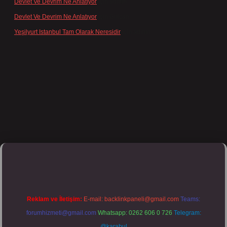
Devlet Ve Devrim Ne Anlatıyor
için
admin
Devlet Ve Devrim Ne Anlatıyor
için
Gülcan
Yeşilyurt Istanbul Tam Olarak Neresidir
için
admin
lipbett.net/
Reklam ve İletişim:
E-mail:
backlinkpaneli@gmail.com
Teams:
forumhizmeti@gmail.com
Whatsapp: 0262 606 0 726
Telegram:
@karabul