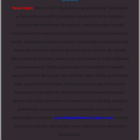
Yasal Uyarı:
Sitemiz, 5651 Sayılı Kanun gereğince Bilgi Teknolojileri
ve İletişim Kurumu (BTK) tarafından onaylanmış bir Yer Sağlayıcı
olarak hizmet vermektedir. Bu nedenle, sitedeki içerikleri proaktif
olarak denetleme veya araştırma yükümlülüğümüz bulunmamaktadır.
Ancak, üyelerimiz yazdıkları içeriklerin sorumluluğunu taşımakta olup,
siteye üye olarak bu sorumluluğu kabul etmiş sayılırlar. Bu internet
sitesi, herhangi bir marka, kurum veya şahıs şirketi ile hiçbir bağlantısı
bulunmamaktadır. Sitede yalnızca kendi hazırladığımız makaleler
paylaşılmaktadır. Burada yer alan içerikler haber niteliği taşımamakta
olup, gerçek kurum ve kişiler hakkında paylaşım yapılmamaktadır.
Gerçek kurum ve kişiler ile isim benzerlikleri tamamen tesadüfidir.
Sitemiz, kar amacı gütmeyen ve tamamen ücretsiz bir bilgi paylaşım
platformudur. Hukuka ve yasal düzenlemelere aykırı olduğunu
düşündüğünüz içerikleri,
backlinkpanelicomtr@gmail.com
adresine
bildirmeniz halinde, ilgili içerikler yasal süre içerisinde sitemizden
kaldırılacaktır.