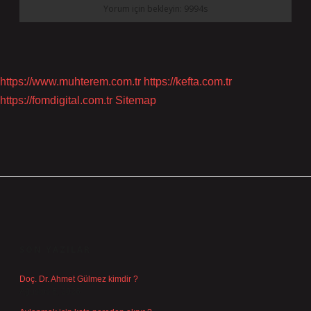
https://www.muhterem.com.tr
https://kefta.com.tr
https://fomdigital.com.tr
Sitemap
SIDEBAR
SON YAZILAR
Doç. Dr. Ahmet Gülmez kimdir ?
Ağustos 6, 2026