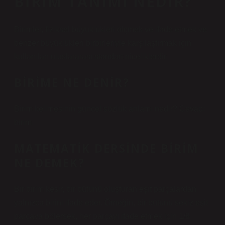
BIRIM TANIMI NEDIR?
Birimler, fiziksel büyüklükleri ölçmek ve ifade etmek ve
benzer büyüklükleri birbirleriyle karşılaştırmak için
kullanılan uluslararası standart niceliklerdir.
BIRIME NE DENIR?
Birim kelimesinin güncel sözlük anlamı nedir? Cevap:
birim.
MATEMATIK DERSINDE BIRIM
NE DEMEK?
Bir birim kesir, bir bütünü oluşturan eşit parçalardan
yalnızca birini ifade eder. Örneğin, bir bütünü sekiz eşit
parçaya bölersek, her parçayı ifade etmek için 1/8