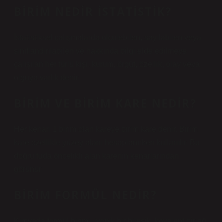
BIRIM NEDIR ISTATISTIK?
İstatistiksel çalışmalarda ölçülebilen, sayılabilen veya
sınıflandırılabilen ve hakkında bilgi elde edilmeye
çalışılan her türlü kişi, kurum, örgüt, özellik, olay veya
olguya varlık denir.
BIRIM VE BIRIM KARE NEDIR?
Her kenarı 1 birim olan kareye birim kare denir. Birim
kare özellikle yüzey alanı hesaplanırken kullanılır. Bu
doğrultuda öncelikli alan karenin kenarlarından
görünür.
BIRIM FORMÜL NEDIR?
Kimyada formül birimi, iyonik bir bileşik, kovalent bir ağ