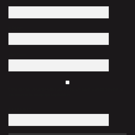
İsim*
E-Posta*
Web Sitesi
Daha sonraki yorumlarımda kullanılması için adım, e-posta adresim ve
site adresim bu tarayıcıya kaydedilsin.
6 + 2 kaçtır?
*