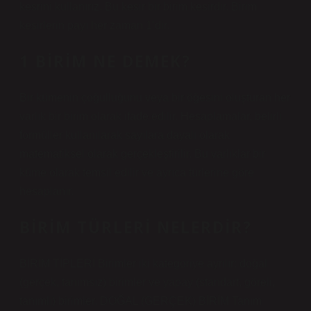
kesrini kullanırız. Bu kesir bir birim kesirdir. Birim
kesirlerin payı her zaman 1’dir.
1 BIRIM NE DEMEK?
Bir kümenin çoğulluğunu veya bir öğesini oluşturan her
varlık bir birim olarak ifade edilir. Hesaplamalar, belirli
formüller kullanılarak sayılara dayalı olarak
matematiksel olarak gerçekleştirilir. Bu varlıklar bir
küme olarak temsil edilir ve ayrıca türlerine göre
hesaplanır.
BIRIM TÜRLERI NELERDIR?
BİRİM TİPLERİ Birimler iki kategoriye ayrılır: doğal
(gerçek, tanımsız) birimler ve yapay (standart, göreli,
tanımlı) birimler. DOĞAL (GERÇEK) BİRİM Tanım