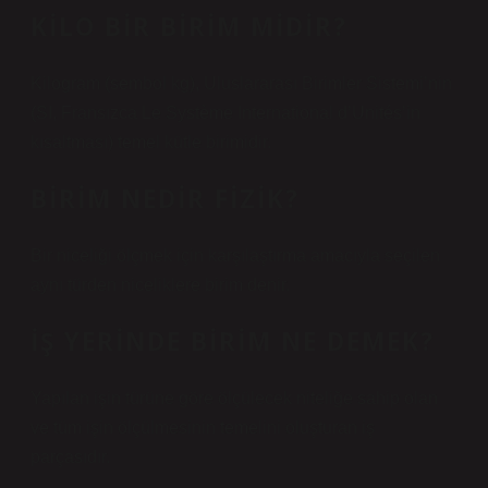
KILO BIR BIRIM MIDIR?
Kilogram (sembol kg), Uluslararası Birimler Sistemi’nin
(SI, Fransızca Le Système International d’Unités’in
kısaltması) temel kütle birimidir.
BIRIM NEDIR FIZIK?
Bir niceliği ölçmek için karşılaştırma amacıyla seçilen
aynı türden niceliklere birim denir.
İŞ YERINDE BIRIM NE DEMEK?
Yapılan işin türüne göre ölçülecek niteliğe sahip olan
ve tüm işin ölçülmesinin temelini oluşturan iş
parçasıdır.