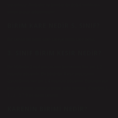
yaratılmaz. Arabalar ve binalar da doğal varlıklara
örnek olarak gösterilebilir.
BIRIM KARE NEDIR 5. SINIF?
Bir kenarı bir birim olan kareye birim kare denir.
3. SINIF BIRIM KESIR NEDIR?
Bir bütünün 2 eşit parçasının (yarımının) her biri 1 2
kesriyle gösterilir. Bir bütünün 4 eşit parçasının
(çeyreğinin) her biri 1 4 kesriyle gösterilir. Bütünün eşit
parçalarından yalnızca birine atıfta bulunur. Örneğin; 1 ,
1 , 1 , 3 7 9 bir birim kesirdir.
KARENIN BIRIMI NEDIR?