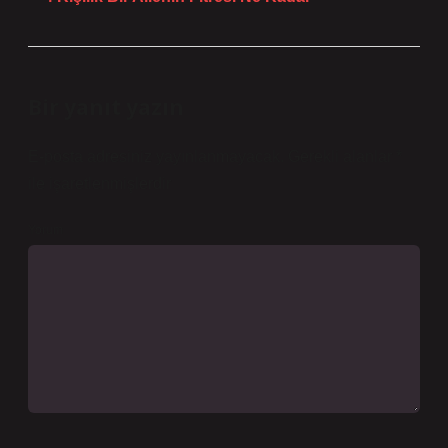
Bir yanıt yazın
E-posta adresiniz yayınlanmayacak.
Gerekli alanlar
*
ile işaretlenmişlerdir
Yorum