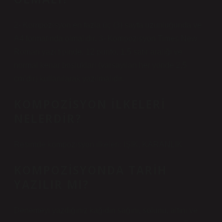
2- Kompozisyon en fazla üç (3) sayfa uzunluğunda ve
A4 formatında olmalıdır. 3- Kompozisyon Times New
Roman yazı tipinde, 12 punto, 1,5 satır aralığı ve
normal kenar boşlukları (varsayılan her yönde 2,5
cm’dir) kullanılarak yazılmalıdır.
KOMPOZISYON ILKELERI
NELERDIR?
Resimde kompozisyon ilkeleri: IŞIK, KARANLIK
KOMPOZISYONDA TARIH
YAZILIR MI?
Denemeyi yazdığınız kağıdın sağını, solunu, altını ve