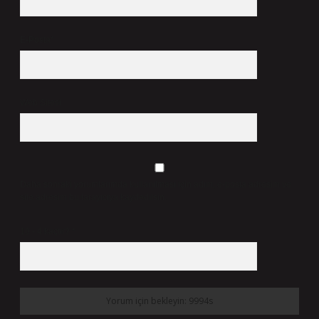
E-Posta*
Web Sitesi
Daha sonraki yorumlarımda kullanılması için adım, e-posta adresim ve
site adresim bu tarayıcıya kaydedilsin.
10 - 4 kaçtır?
*