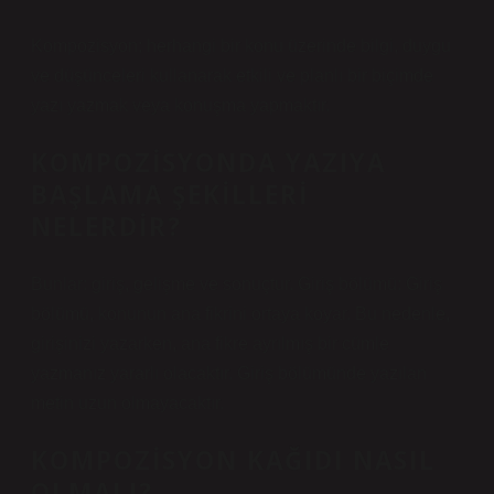
Kompozisyon; herhangi bir konu üzerinde bilgi, duygu
ve düşünceleri kullanarak etkili ve planlı bir biçimde
yazı yazmak veya konuşma yapmaktır.
KOMPOZISYONDA YAZIYA
BAŞLAMA ŞEKILLERI
NELERDIR?
Bunlar: giriş, gelişme ve sonuçtur. Giriş bölümü: Giriş
bölümü, konunun ana fikrini ortaya koyar. Bu nedenle,
girişinizi yazarken, ana fikre ayrılmış bir cümle
yazmanız yararlı olacaktır. Giriş bölümünde yazılan
metin uzun olmayacaktır.
KOMPOZISYON KAĞIDI NASIL
OLMALI?