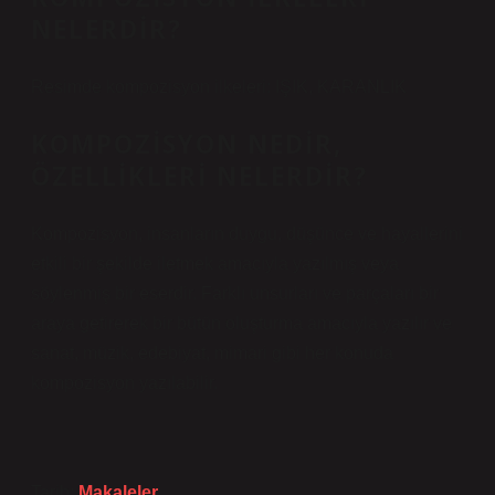
NELERDIR?
Resimde kompozisyon ilkeleri: IŞIK, KARANLIK
KOMPOZISYON NEDIR,
ÖZELLIKLERI NELERDIR?
Kompozisyon, insanların duygu, düşünce ve hayallerini
etkili bir şekilde iletmek amacıyla yazılmış veya
söylenmiş bir eserdir. Farklı unsurları ve parçaları bir
araya getirerek bir bütün oluşturma amacıyla yazılır ve
sanat, müzik, edebiyat, mimari gibi her konuda
kompozisyon yazılabilir.
Tarih:
Makaleler