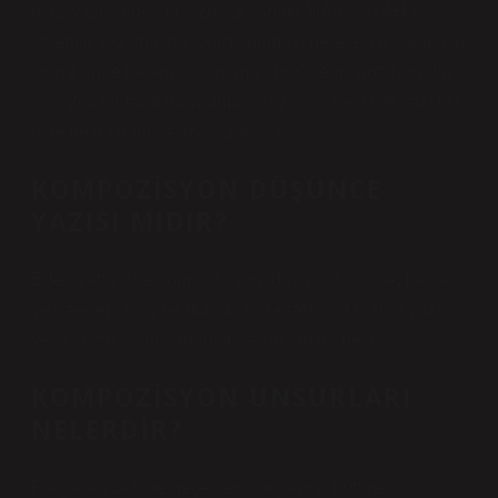
6. El yazısı ödevler çizgisiz kağıda MAVİ-SİYAH pilot
kalemle yazılmalıdır. Vurgulanması gereken alanlar için
kırmızı iğne kalem kullanılmalıdır. Önemli not: Kağıdın
yalnızca bir tarafına yazmalısınız, aksi takdirde yazı üst
üste gelir ve anlaşılması zorlaşır.
KOMPOZISYON DÜŞÜNCE
YAZISI MIDIR?
Edebiyatta dille kompozisyon; duygu, düşünce, hayal
ve istekleri, olay ve durumların estetik bir planla yazılı
veya sözlü olarak anlatılması anlamına gelir.
KOMPOZISYON UNSURLARI
NELERDIR?
Parçadan bütüne geçerken parçaların bütüne