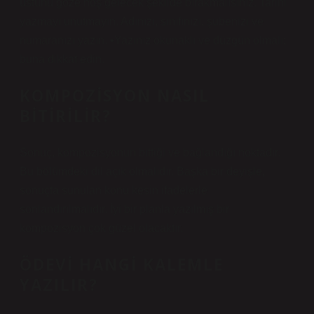
üstünü göze hoş gelecek şekilde bırakmalısınız. Tarihi
yazmayı unutmayın. Adınızı, sınıfınızı, şubenizi ve
numaranızı yazın. •Yazınız okunaklı ve düzgün olmalı;
buna dikkat edin.
KOMPOZISYON NASIL
BITIRILIR?
Sonuç, kompozisyonun bittiği ve bağlandığı noktadır.
Bu bölümdeki dil açık olmalıdır. Başka bir deyişle,
sonuçta sunulan konu kesin ifadelerle
sonlandırılmalıdır. İyi bir planla yazılmış bir
kompozisyon çok güzel olacaktır.
ÖDEVI HANGI KALEMLE
YAZILIR?