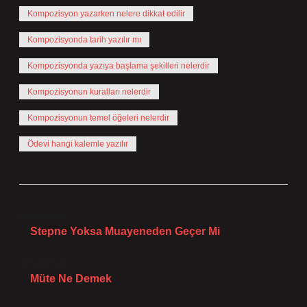
Kompozisyon yazarken nelere dikkat edilir
Kompozisyonda tarih yazılır mı
Kompozisyonda yazıya başlama şekilleri nelerdir
Kompozisyonun kuralları nelerdir
Kompozisyonun temel öğeleri nelerdir
Ödevi hangi kalemle yazılır
Önceki Yazı
Stepne Yoksa Muayeneden Geçer Mi
Sonraki Yazı
Müte Ne Demek