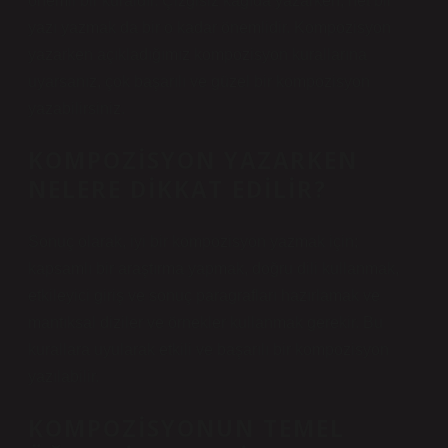
önemli bir kuraldır. Çizgisiz kağıda yazarken, net bir
yazı yazmak da bir o kadar önemlidir. Kompozisyon
yazarken açıkladığımız kompozisyon kurallarına
uyarsanız, çok başarılı ve güzel bir kompozisyon
yazabilirsiniz.
KOMPOZISYON YAZARKEN
NELERE DIKKAT EDILIR?
Sonuç olarak, iyi bir kompozisyon yazmak için;
kapsamlı bir araştırma yapmak, doğru dili kullanmak,
etkileyici giriş ve sonuç paragrafları hazırlamak ve
mantıksal diziler ve örnekler kullanmak gerekir. Bu
kurallara uyularak etkili ve başarılı bir kompozisyon
yazılabilir.
KOMPOZISYONUN TEMEL