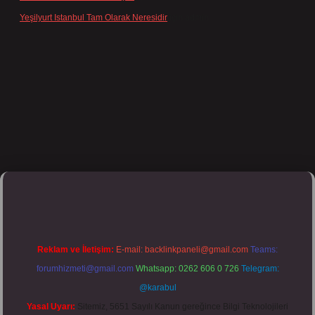
Yeşilyurt Istanbul Tam Olarak Neresidir
için
admin
lipbett.net/
Reklam ve İletişim:
E-mail:
backlinkpaneli@gmail.com
Teams:
forumhizmeti@gmail.com
Whatsapp: 0262 606 0 726
Telegram:
@karabul
Yasal Uyarı:
Sitemiz, 5651 Sayılı Kanun gereğince Bilgi Teknolojileri