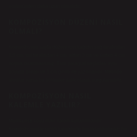
bölümünden daha uzun olmalıdır.
KOMPOZISYON DÜZENI NASIL
OLMALI?
Kompozisyon sayfa düzeni için kağıdın sağ tarafından
1,5 cm, sol tarafından 4 cm, alttan 3 cm ve üstten 4 cm
boşluk bırakmalısınız. Tüm paragraf başlıkları aynı
boyutta olmalı ve 3 cm girinti ile yazılmalıdır. Metinde
alıntılar varsa bu bölümler italik olarak vurgulanabilir.
KOMPOZISYON NASIL
KALEMLE YAZILIR?
Mümkünse koyu mavi kalem kullanılmalıdır.
Kompozisyonlar renkli kalemlerle başlıklandırılmaz; bu