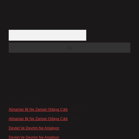
Arama
SON YORUMLAR
Almanlar Ilk Ne Zaman Ortaya Çıktı
için
admin
Almanlar Ilk Ne Zaman Ortaya Çıktı
için
Reis
Devlet Ve Devrim Ne Anlatıyor
için
admin
Devlet Ve Devrim Ne Anlatıyor
için
Gülcan