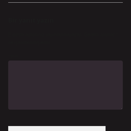
Bir yanıt yazın
E-posta adresiniz yayınlanmayacak.
Gerekli alanlar
*
ile işaretlenmişlerdir
Yorum
İsim*