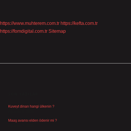
https://www.muhterem.com.tr
https://kefta.com.tr
https://fomdigital.com.tr
Sitemap
SIDEBAR
SON YAZILAR
Kuveyt dinarı hangi ülkenin ?
Ağustos 8, 2026
Maaş avansı elden ödenir mi ?
Ağustos 7, 2026