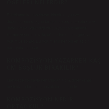
ÖĞELERI NELERDIR?
Edebiyatta kompozisyon, kişinin duygu ve
düşüncelerini düzgün bir şekilde organize etmeyi ve
ifade etmeyi öğrendiği bir düzyazı çalışmasıdır.
Kompozisyon en az üç bölümden oluşur: giriş, ana
bölüm ve sonuç. Bu bölümlerin her biri en az bir
paragraftan oluşur.
KOMPOZISYON YAZARKEN KAÇ
CM BOŞLUK BIRAKILIR?
Makalede sol sayfa kenarından 4 cm, diğer kenar
boşluklarından 2 cm boşluk bırakılmalıdır.
KOMPOZISYON NEDIR
ORTAOKUL?