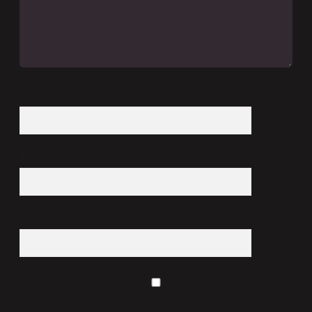
İsim*
E-Posta*
Web Sitesi
Daha sonraki yorumlarımda kullanılması için adım, e-posta adresim ve
site adresim bu tarayıcıya kaydedilsin.