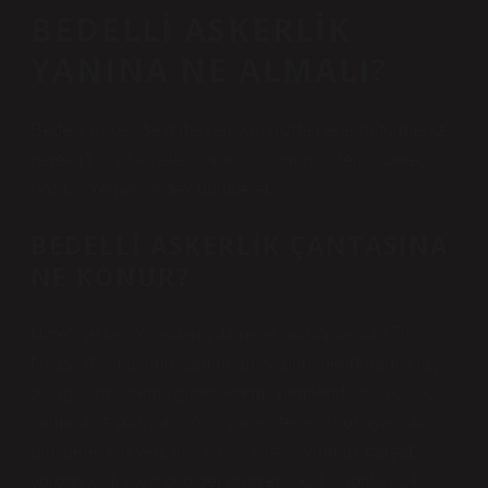
BEDELLI ASKERLIK
YANINA NE ALMALI?
Bedelli askerliğe giderken yanınızda neler götürmeniz
gerekir? Sivil kıyafet, çorap, iç çamaşırı, terlik, bere,
gözlük, kemer, yedek düğmeler.
BEDELLI ASKERLIK ÇANTASINA
NE KONUR?
Ücretli askerlik çantanızda neler bulunmalıdır? Diş
fırçası, diş macunu, şampuan, sabun, deodorant, tıraş
bıçağı, tıraş kremi, güneş kremi, nemlendirici vb. …İç
çamaşırı, tişört, pantolon, çorap, terlik, spor ayakkabı,
bot, bere, eldiven, atkı vb. …Yastık, yorgan, çarşaf,
yorgan kılıfı vb. gibi diğer ürünler…•23 Şubat 2024