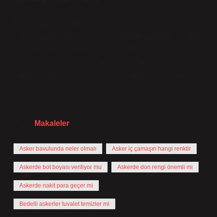
Bot boyası ve bot fırçası: Tıpkı orduda her sabah tıraş
olmanız gerektiği gibi, botlarınız da temiz olmalıdır. Bot
boyanızın rengi sendikanıza göre değişir, haki veya
siyah. Ordu bot boyası sağlamaz. Kafeteryada sıraya
girmek istemiyorsanız, bot boyası ve bot fırçası getirin.
Tarih:
Makaleler
Asker bavulunda neler olmalı
Asker iç çamaşırı hangi renktir
Askerde bot boyası veriliyor mu
Askerde don rengi önemli mi
Askerde nakit para geçer mi
Bedelli askerler tuvalet temizler mi