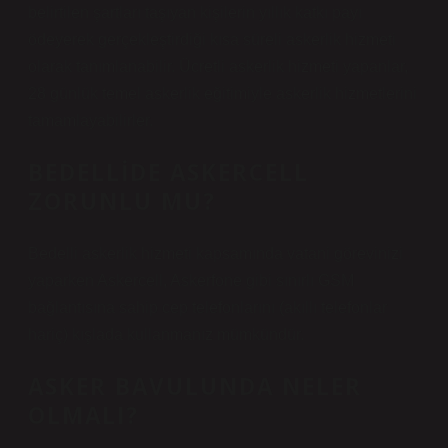
belirtilen şartları taşıyan kişilerin yıllık katkı payı
ödeyerek gerçekleştirdiği kısa süreli askerlik hizmeti
olarak tanımlanabilir. Ücretli askerlik hizmeti yapanlar,
28 günlük temel askerlik eğitimiyle askerlik hizmetlerini
tamamlayabilirler.
BEDELLIDE ASKERCELL
ZORUNLU MU?
Bedelli askerlik hizmeti kapsamında vatani görevinizi
yaparken Askercell, Askerfone gibi sınırlı GSM
bağlantısına sahip cep telefonlarını (akıllı telefonlar
hariç) kışlada kullanmanız mümkündür.
ASKER BAVULUNDA NELER
OLMALI?