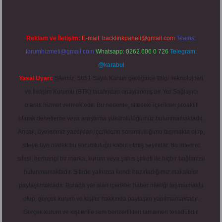
Reklam ve İletişim:
E-mail:
backlinkpaneli@gmail.com
Teams:
forumhizmeti@gmail.com
Whatsapp: 0262 606 0 726
Telegram:
@karabul
Yasal Uyarı:
Sitemiz, 5651 Sayılı Kanun gereğince Bilgi Teknolojileri
ve İletişim Kurumu (BTK) tarafından onaylanmış bir Yer Sağlayıcı
olarak hizmet vermektedir. Bu nedenle, sitedeki içerikleri proaktif
olarak denetleme veya araştırma yükümlülüğümüz bulunmamaktadır.
Ancak, üyelerimiz yazdıkları içeriklerin sorumluluğunu taşımakta olup,
siteye üye olarak bu sorumluluğu kabul etmiş sayılırlar. Bu internet
sitesi, herhangi bir marka, kurum veya şahıs şirketi ile hiçbir bağlantısı
bulunmamaktadır. Sitede yalnızca kendi hazırladığımız makaleler
paylaşılmaktadır. Burada yer alan içerikler haber niteliği taşımamakta
olup, gerçek kurum ve kişiler hakkında paylaşım yapılmamaktadır.
Gerçek kurum ve kişiler ile isim benzerlikleri tamamen tesadüfidir.