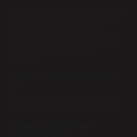
İnsanlar bunun nasıl olması gerektiği konusunda kendi
fikirlerini dile getirdiler. En iyisi Türk Silahlı Kuvvetleri
ile uyum içinde hareket etmek olurdu. Bu tür
karışıklıklara son vermek için saçınızı kestirmeniz için
hiçbir neden olmadığını ve ücretli askerlik için kısa,
düzgün bir saç kesiminin yeterli olduğunu
söyleyebiliriz.
ASKERDE DON RENGI ÖNEMLI
MI?
Ücretli askerler için kıyafet yönetmeliğinde iç çamaşırı
ve atlet rengi konusunda özel bir gereklilik yer almıyor.
ASKERDE BOT BOYASI
VERILIYOR MU?