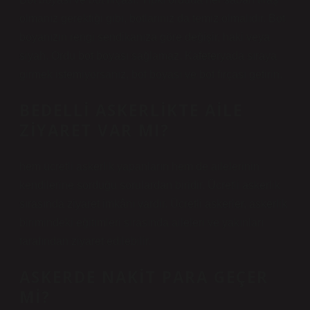
olmanız gerektiği gibi, botlarınız da temiz olmalıdır. Bot
boyanızın rengi sendikanıza göre değişir, haki veya
siyah. Ordu bot boyası sağlamaz. Kafeteryada sıraya
girmek istemiyorsanız, bot boyası ve bot fırçası getirin.
BEDELLI ASKERLIKTE AILE
ZIYARET VAR MI?
hem ücretli askerlik yapanların hem de ailelerinin
kendilerine sorduğu sorulardan biridir. Ücretli askerlik
sırasında ziyaret imkânı vardır. Ücretli askerler, askerlik
birimindeki eğitimleri sırasında aileleri ve yakınları
tarafından ziyaret edilebilir.
ASKERDE NAKIT PARA GEÇER
MI?