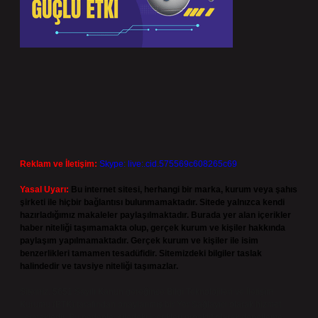
Reklam ve İletişim:
Skype: live:.cid.575569c608265c69
Yasal Uyarı:
Bu internet sitesi, herhangi bir marka, kurum veya şahıs
şirketi ile hiçbir bağlantısı bulunmamaktadır. Sitede yalnızca kendi
hazırladığımız makaleler paylaşılmaktadır. Burada yer alan içerikler
haber niteliği taşımamakta olup, gerçek kurum ve kişiler hakkında
paylaşım yapılmamaktadır. Gerçek kurum ve kişiler ile isim
benzerlikleri tamamen tesadüfidir. Sitemizdeki bilgiler taslak
halindedir ve tavsiye niteliği taşımazlar.
Sitemiz, 5651 Sayılı Kanun gereğince Bilgi Teknolojileri ve İletişim
Kurumu (BTK) tarafından onaylanmış bir Yer Sağlayıcı olarak hizmet
vermektedir. Bu nedenle, sitedeki içerikleri proaktif olarak denetleme