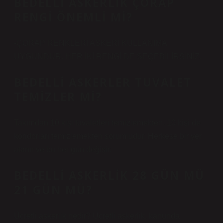
BEDELLI ASKERLIK ÇORAP
RENGI ÖNEMLI MI?
-ÇORAP RENKLERİ ASKERİ KULLANIMA
UYGUNDUR. HER İKİ RENGİ DE SEÇEBİLİRSİNİZ.
BEDELLI ASKERLER TUVALET
TEMIZLER MI?
Takımdan 10 kişi tuvaletleri temizlemekten, 10 kişi de
koridorları temizlemekten sorumludur. Herkese bir yer
atanır ve bu her gün değişir.
BEDELLI ASKERLIK 28 GÜN MÜ
21 GÜN MÜ?
Ücretli askerlik nedir? Ücretli askerlik, kanunda