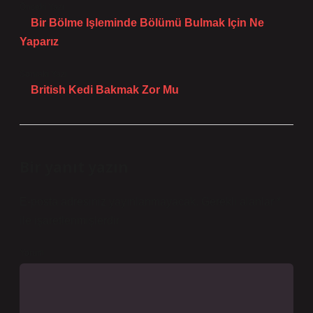
Önceki Yazı
Bir Bölme Işleminde Bölümü Bulmak Için Ne
Yaparız
Sonraki Yazı
British Kedi Bakmak Zor Mu
Bir yanıt yazın
E-posta adresiniz yayınlanmayacak.
Gerekli alanlar
*
ile işaretlenmişlerdir
Yorum