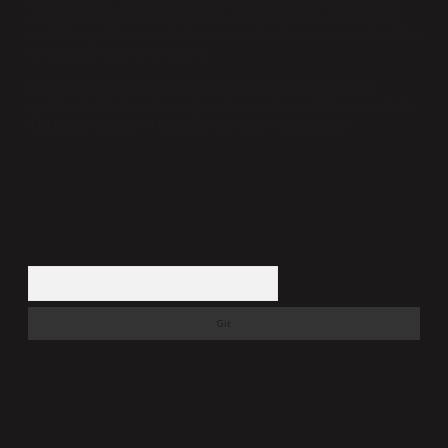
veya araştırma yükümlülüğümüz bulunmamaktadır. Ancak, üyelerimiz
yazdıkları içeriklerin sorumluluğunu taşımakta olup, siteye üye olarak bu
sorumluluğu kabul etmiş sayılırlar.
Hukuka ve yasal düzenlemelere aykırı olduğunu düşündüğünüz
içerikleri,
backlinkpanelicomtr@gmail.com
adresine bildirmeniz halinde,
ilgili içerikler yasal süre içerisinde sitemizden kaldırılacaktır.
Arama