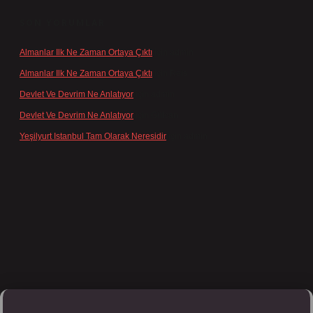
SON YORUMLAR
Almanlar Ilk Ne Zaman Ortaya Çıktı
için
admin
Almanlar Ilk Ne Zaman Ortaya Çıktı
için
Reis
Devlet Ve Devrim Ne Anlatıyor
için
admin
Devlet Ve Devrim Ne Anlatıyor
için
Gülcan
Yeşilyurt Istanbul Tam Olarak Neresidir
için
admin
pbett.net/