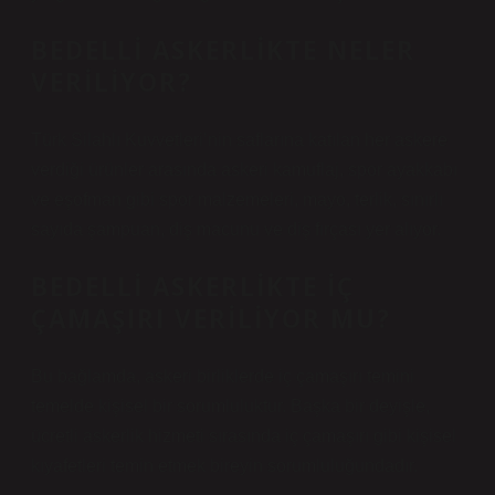
BEDELLI ASKERLIKTE NELER
VERILIYOR?
Türk Silahlı Kuvvetleri’nin saflarına katılan her askere
verdiği ürünler arasında askeri kamuflaj, spor ayakkabı
ve eşofman gibi spor malzemeleri, mayo, terlik, sınırlı
sayıda şampuan, diş macunu ve diş fırçası yer alıyor.
BEDELLI ASKERLIKTE IÇ
ÇAMAŞIRI VERILIYOR MU?
Bu bağlamda, askeri birliklerde iç çamaşırı temini
temelde kişisel bir sorumluluktur. Başka bir deyişle,
ücretli askerlik hizmeti sırasında iç çamaşırı gibi kişisel
kıyafetleri temin etmek bireyin sorumluluğundadır.