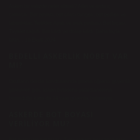
Askeri bir valizde neler olmalı? Atlet ve ordu iç
çamaşırı. Bot boyası, bot cilası süngeri, bot pedleri ve
tabanlıklar. Terlikler. Ayak ve pişik pudrası. Bot fırçası.
Tuvalet kağıdı. Bot kilidi ve dolap kilidi. Daha fazla
ürün… 19 Ekim 2024
BEDELLI ASKERLIK NÖBET VAR
MI?
Okulların derslik koridorlarında görevli öğrenci güvenlik
görevlileri gibi, askeri birliklerin yatakhanelerin
bulunduğu katta da 24 saat güvenlik bulunuyor.
ASKERDE BOT BOYASI
VERILIYOR MU?
Bot boyası ve bot fırçası: Tıpkı orduda her sabah tıraş