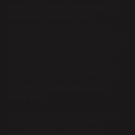
BEDELLI ASKERLIKTE AKILLI
TELEFON SERBEST MI?
Ücretli askerlik hizmeti sırasında, telefon kullanımı
belirli alanlarla sınırlıdır. Askerlerin yalnızca kendilerine
ayrılmış belirli alanlarda telefon kullanmalarına izin
verilir. İstasyonlar ve kafeteryalar gibi halka açık
alanlarda telefon kullanımı yasaktır ve bu kuralların
ihlali durumunda disiplin yaptırımları uygulanacaktır.
ASKER IÇ ÇAMAŞIRI HANGI
RENKTIR?
Yeşil askeri iç çamaşırı, askerlerin askerlik hizmeti
sırasında giymek zorunda oldukları renktir.