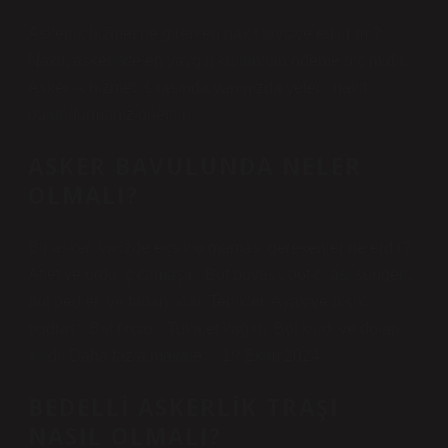
Askerlik hizmetine girerken nakit tavsiye edilir mi?
Nakit, askerlikte en yaygın kullanılan ödeme biçimidir.
Askerlik hizmeti sırasında yanınızda yeterli nakit
bulundurmanız önerilir.
ASKER BAVULUNDA NELER
OLMALI?
Bir askeri valizde eksik olmaması gerekenler nelerdir?
Atlet ve ordu iç çamaşırı. Bot boyası, bot cilası süngeri,
bot pedleri ve tabanlıklar. Terlikler. Ayak ve pişik
pudrası. Bot fırçası. Tuvalet kağıdı. Bot kilidi ve dolap
kilidi. Daha fazla makale… 19 Ekim 2024
BEDELLI ASKERLIK TRAŞI
NASIL OLMALI?