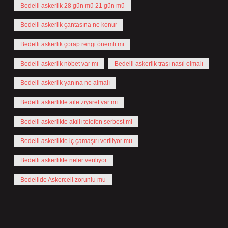
Bedelli askerlik 28 gün mü 21 gün mü
Bedelli askerlik çantasına ne konur
Bedelli askerlik çorap rengi önemli mi
Bedelli askerlik nöbet var mı
Bedelli askerlik traşı nasıl olmalı
Bedelli askerlik yanına ne almalı
Bedelli askerlikte aile ziyaret var mı
Bedelli askerlikte akıllı telefon serbest mi
Bedelli askerlikte iç çamaşırı veriliyor mu
Bedelli askerlikte neler veriliyor
Bedellide Askercell zorunlu mu