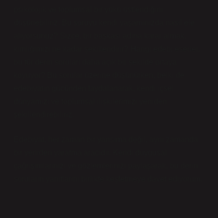
psikolojik ve toplumsal bir yükü üstlendiğini
düşünebiliriz. Bu soruyu kendi yaşamınızda nasıl ele
alıyorsunuz? Sizce, bir başkası adına karar almak,
kimliğimizi ne kadar şekillendirir? Hangi edebi eserler,
bu tür derin soruları daha açık bir şekilde ortaya
koyuyor? Bu sorular üzerine düşünürken, belki de
edebiyatın gücünden faydalanarak, kendi içsel
dünyamızı ve toplumsal ilişkilerimizi yeniden
şekillendirebiliriz.
Edebiyat, her zaman bir yansıma değil, aynı zamanda
bir yeniden yaratma aracıdır. Kendi duygusal
çağrışımlarınızı ve gözlemlerinizi paylaşarak, bu derin
soruların yanıtlarını birlikte keşfetmeye davet ediyorum.