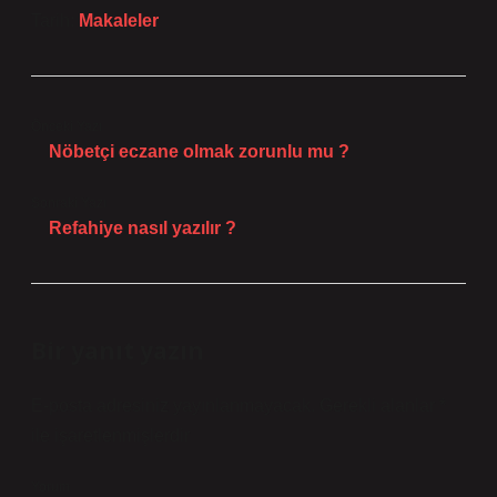
Tarih:
Makaleler
Önceki Yazı
Nöbetçi eczane olmak zorunlu mu ?
Sonraki Yazı
Refahiye nasıl yazılır ?
Bir yanıt yazın
E-posta adresiniz yayınlanmayacak.
Gerekli alanlar
*
ile işaretlenmişlerdir
Yorum