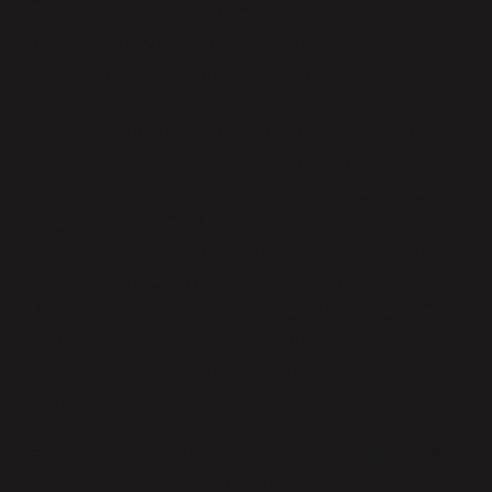
Edebiyatın sunduğu bir diğer derin bakış açısı ise,
başkalarının bizden daha fazla sorumluluk üstlenmesi,
bu borçlanma ve bağımlılık ilişkilerinin kişiler arası
dengeleri nasıl değiştirdiğini vurgulayan
sembolizmlerdir. Örneğin, Fyodor Dostoyevski’nin Suç
ve Ceza adlı eserinde, başkalarının sorumluluğunu
üstlenmek ve borç yükü taşımak, bir karakterin içsel
karmaşasını simgeler. Raskolnikov, suç işlediği için
yalnızca vicdani anlamda değil, toplumsal olarak da bir
borç altına girmektedir. Bu borcun anlamı, yalnızca
finansal bir ödeme değil, aynı zamanda bir kimlik ve
varoluşsal ödeme meselesine dönüşür.
Başkası ve “Kredi Çekme” Kavramı: Anlatı Teknikleri ve
Semboller
Edebiyat metinlerinde “kredi” kelimesi, genellikle bir
borç, bir yük veya bir yükümlülük olarak sembolize