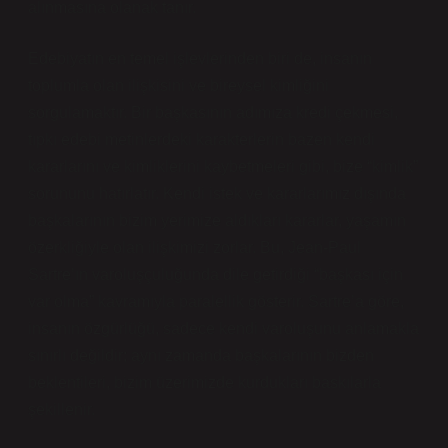
alınmasına olanak tanır.
Edebiyatın en temel işlevlerinden biri de, insanın
toplumla olan ilişkisini ve bireysel kimliğini
sorgulamaktır. Bir başkasının adımıza kredi çekmesi,
tıpkı edebi metinlerdeki karakterlerin bazen kendi
kararlarını ve kimliklerini kaybetmeleri gibi, bize “kimlik”
sorununu hatırlatır. Kendi istek ve kararlarımız dışında
başkalarının bizim yerimize aldıkları kararlar, yaşamın
özerkliğiyle olan ilişkimizi zorlar. Bu, Jean-Paul
Sartre’ın varoluşçuluğunda dile getirdiği “başkası için
var olma” kavramıyla paralellik gösterir. Sartre’a göre,
insanın özgürlüğü, sadece kendi varoluşunu anlamakla
sınırlı değildir; aynı zamanda başkalarının bizden
beklentileri, bizim üzerimizde kurdukları baskılarla
şekillenir.