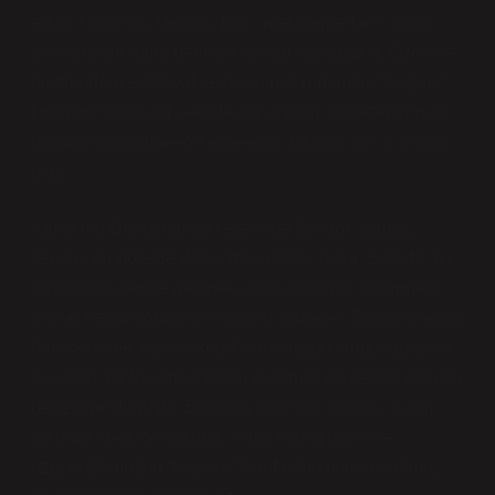
edilir. Ancak bu sembol, farklı metinlerde farklı anlatı
teknikleriyle daha derin bir anlam kazanabilir. Özellikle
postmodern edebiyat ve psikolojik romanlar, “başkası”
figürünü yoğun bir şekilde ele alırken, karakterlerin bir
başkası adına hareket etmelerini bir güç ilişkisi olarak
okur.
Kafka’nın Dönüşüm adlı eserinde Gregor Samsa,
kendini bir böceğe dönüşmüş olarak bulur. Burada, bir
başkasının yerine geçmek, onun kimliğini üstlenmek,
kişisel özgürlüğün yok oluşunu simgeler. Başkası adına
hareket etme, kişinin kendi varoluşunu sorgulamasına
yol açan, bir tür kimlik kaybı yaşamasına neden olan bir
deneyime dönüşür. Bu bakış açısıyla, başkası bizim
adımıza kredi çektiğinde, kendi kimliğimizin ve
özgürlüğümüzün “başkası” tarafından alınan bir borç