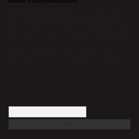
halindedir ve tavsiye niteliği taşımazlar.
Sitemiz, 5651 Sayılı Kanun gereğince Bilgi Teknolojileri ve İletişim
Kurumu (BTK) tarafından onaylanmış bir Yer Sağlayıcı olarak hizmet
vermektedir. Bu nedenle, sitedeki içerikleri proaktif olarak denetleme
veya araştırma yükümlülüğümüz bulunmamaktadır. Ancak, üyelerimiz
yazdıkları içeriklerin sorumluluğunu taşımakta olup, siteye üye olarak bu
sorumluluğu kabul etmiş sayılırlar.
Hukuka ve yasal düzenlemelere aykırı olduğunu düşündüğünüz
içerikleri,
backlinkpanelicomtr@gmail.com
adresine bildirmeniz halinde,
ilgili içerikler yasal süre içerisinde sitemizden kaldırılacaktır.
Arama