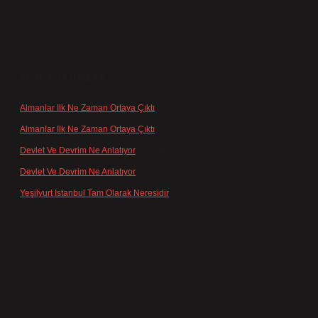
SON YORUMLAR
Almanlar Ilk Ne Zaman Ortaya Çıktı
için
admin
Almanlar Ilk Ne Zaman Ortaya Çıktı
için
Reis
Devlet Ve Devrim Ne Anlatıyor
için
admin
Devlet Ve Devrim Ne Anlatıyor
için
Gülcan
Yeşilyurt Istanbul Tam Olarak Neresidir
için
admin