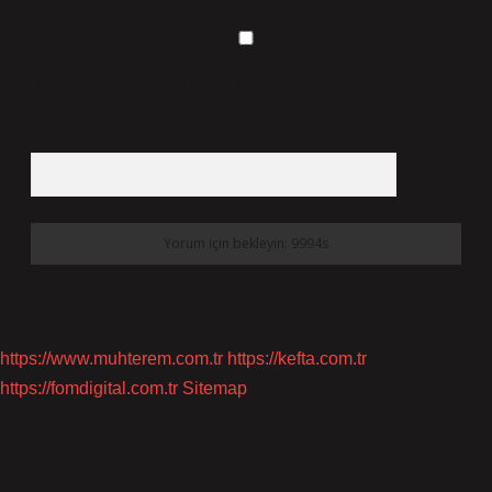
Daha sonraki yorumlarımda kullanılması için adım, e-posta adresim ve
site adresim bu tarayıcıya kaydedilsin.
10 - 4 kaçtır?
*
https://www.muhterem.com.tr
https://kefta.com.tr
https://fomdigital.com.tr
Sitemap