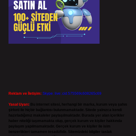
Reklam ve İletişim:
Skype: live:.cid.575569c608265c69
Yasal Uyarı:
Bu internet sitesi, herhangi bir marka, kurum veya şahıs
şirketi ile hiçbir bağlantısı bulunmamaktadır. Sitede yalnızca kendi
hazırladığımız makaleler paylaşılmaktadır. Burada yer alan içerikler
haber niteliği taşımamakta olup, gerçek kurum ve kişiler hakkında
paylaşım yapılmamaktadır. Gerçek kurum ve kişiler ile isim
benzerlikleri tamamen tesadüfidir. Sitemizdeki bilgiler taslak