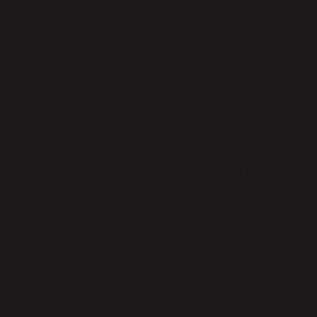
haline geldiğini görebiliriz.
Bir başka örnek olarak, William Faulkner’ın Ses ve
Öfke adlı eserinde, anlatıcıların çeşitli zaman
dilimlerinde ve farklı bakış açılarında anlatımı, “başkası”
temasını işler. Bu anlatı tarzı, yalnızca karakterlerin
değil, aynı zamanda toplumun da kimlik sorunlarını
ortaya koyar. Başkası adına bir karar almak, tıpkı bu
romanda olduğu gibi, bir zamanlar belirgin olan
sınırların bulanıklaşmasına yol açar. Faulkner’ın
karakterleri, başkalarının onlara yüklediği rollerle var
olurlar; tıpkı modern toplumda olduğu gibi, başkası
adına verilen kararlar, toplumsal normları ve değerleri
değiştirebilir.
Edebiyat Kuramları ve Metinlerarası İlişkiler
Edebiyat kuramları, bir metnin içindeki anlamları