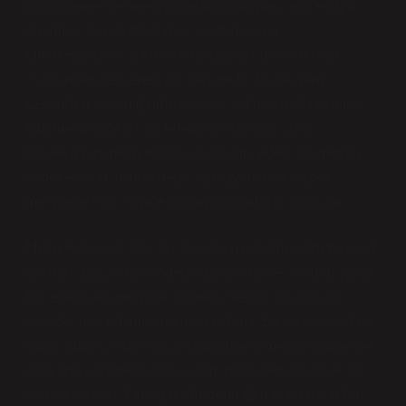
çözümlemek ve metnin başkalarına nasıl etki ettiğini
anlamak için vazgeçilmez araçlar sunar.
Metinlerarasılık, bir metnin başka bir metinle olan
ilişkisinden beslenen bir kavramdır. Bu kavram
üzerinden bakıldığında, başkası adına kredi çekmek,
tüm metinlerde bir tür referans oluşturur. Julia
Kristeva’nın metinlerarasılık kuramı, edebi bir metnin
sadece kendi içinde değil, aynı zamanda başka
metinlerle ilişki içinde anlam kazandığını vurgular.
Metinlerarasılık, tıpkı bir başkasının bizim adımıza kredi
çekmesi gibi, bir yerinden başka bir yere aktarım yapar.
Bu, edebi anlamın çok katmanlı ve çok boyutlu bir
şekilde inşa edilmesine olanak tanır. Bir başkası adına
karar almak ya da borç altına girmek, metnin içinde yer
alan ana karakterin karşılaştığı güçlüklerle paralel bir
yapıya sahiptir. Örneğin, Umberto Eco’nun Gülün Adı