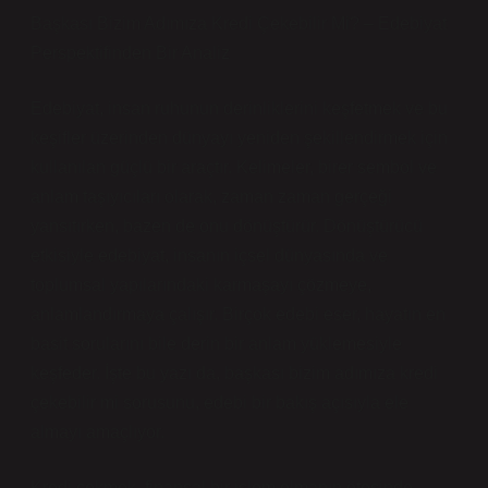
Başkası Bizim Adımıza Kredi Çekebilir Mi? – Edebiyat
Perspektifinden Bir Analiz
Edebiyat, insan ruhunun derinliklerini keşfetmek ve bu
keşifler üzerinden dünyayı yeniden şekillendirmek için
kullanılan güçlü bir araçtır. Kelimeler, birer sembol ve
anlam taşıyıcıları olarak, zaman zaman gerçeği
yansıtırken, bazen de onu dönüştürür. Dönüştürücü
etkisiyle edebiyat, insanın içsel dünyasında ve
toplumsal yapılarındaki karmaşayı çözmeye,
anlamlandırmaya çalışır. Birçok edebi eser, hayatın en
basit sorularını bile derin bir anlam yüklemesiyle
keşfeder. İşte bu yazı da, başkası bizim adımıza kredi
çekebilir mi sorusunu, edebi bir bakış açısıyla ele
almayı amaçlıyor.
Kredi çekmek, finansal bir işlem olmanın ötesinde,