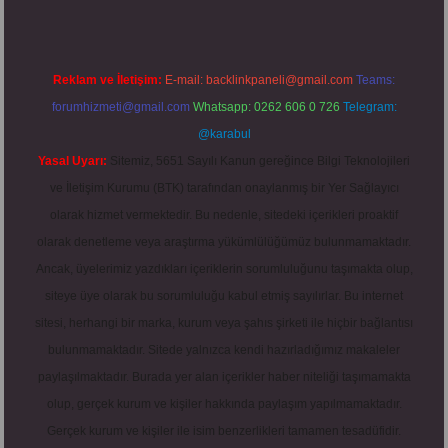
Reklam ve İletişim:
E-mail:
backlinkpaneli@gmail.com
Teams:
forumhizmeti@gmail.com
Whatsapp: 0262 606 0 726
Telegram:
@karabul
Yasal Uyarı:
Sitemiz, 5651 Sayılı Kanun gereğince Bilgi Teknolojileri
ve İletişim Kurumu (BTK) tarafından onaylanmış bir Yer Sağlayıcı
olarak hizmet vermektedir. Bu nedenle, sitedeki içerikleri proaktif
olarak denetleme veya araştırma yükümlülüğümüz bulunmamaktadır.
Ancak, üyelerimiz yazdıkları içeriklerin sorumluluğunu taşımakta olup,
siteye üye olarak bu sorumluluğu kabul etmiş sayılırlar. Bu internet
sitesi, herhangi bir marka, kurum veya şahıs şirketi ile hiçbir bağlantısı
bulunmamaktadır. Sitede yalnızca kendi hazırladığımız makaleler
paylaşılmaktadır. Burada yer alan içerikler haber niteliği taşımamakta
olup, gerçek kurum ve kişiler hakkında paylaşım yapılmamaktadır.
Gerçek kurum ve kişiler ile isim benzerlikleri tamamen tesadüfidir.