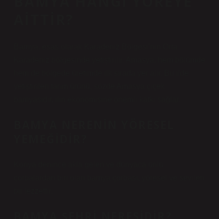
BAMYA HANGI YÖREYE
AITTIR?
Bamya, esas olarak Karadeniz Bölgesi’nin Orta
Karadeniz bölgesinde yetiştirilir. Amasya, hem bölümde
hem de bölgede üretimde ilk sırada yer alır. Bu ilde
yetiştirilen tarım ürünü, sözde Amasya çiçek
bamyasıdır, ilin ekonomisine önemli katkı sağlar.
BAMYA NERENIN YÖRESEL
YEMEĞIDIR?
Konya denince akla gelen ve dünyaca ünlü
çorbalardan biri olan bamya çorbası, yöresel ve sevilen
bir lezzettir.
BAMYA ŞEHRI NERESIDIR?