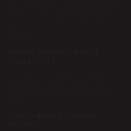
gelir. İslam’ın yayılması sırasında doğuda Hindistan’a
ulaşmış ve orada yetiştirilmiştir. “Hanım parmakları”
olarak adlandırılırdı. Osmanlı saray mutfağında bamya
mevsime bağlı olarak taze olarak yenir ve kışın
kurutulurdu.
HAMUR BAMYASI HANGI
YÖREYE AIT?
Hamur bamya, Bursa yöresinde yapılan bir hamur
yemeği türüdür. Çorba olarak tüketilebilen hamur
bamyasının ismi bamya içermesine rağmen bamya
içermez.
KONYA BAMYA ÇORBASI
NEDIR?