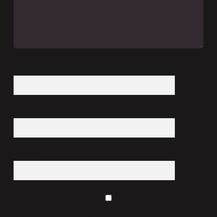
İsim*
E-Posta*
Web Sitesi
Daha sonraki yorumlarımda kullanılması için adım, e-posta adresim ve