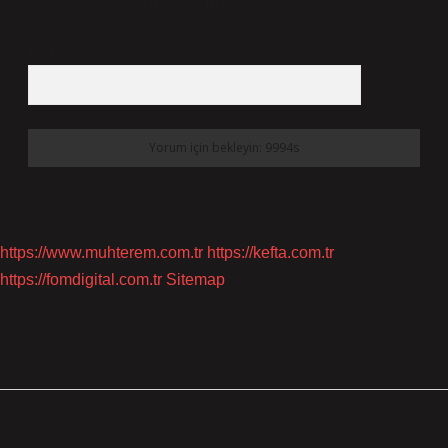
site adresim bu tarayıcıya kaydedilsin.
5 + 3 kaçtır?
*
https://www.muhterem.com.tr
https://kefta.com.tr
https://fomdigital.com.tr
Sitemap