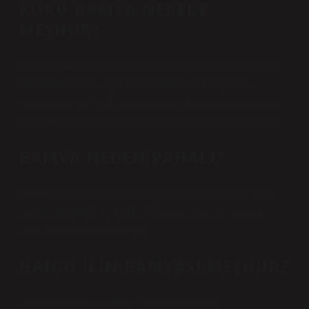
KURU BAMYA NEREDE
MEŞHUR?
Aydın yöresinde bulunan ve kurutulan organik bamya,
kurutulduğunda organik özelliklerinden hiçbirini
kaybetmez ve %100 organik kalır. Kurutulmuş bamya
nem ve havasız bir ortamda bir yıla kadar saklanabilir.
BAMYA NEDEN PAHALI?
Neden pahalıdır çünkü bamya dikenlidir, toplanması
zordur, küçüktür ve hafiftir? Ve günümüzde bamya
yetiştiren çok az insan var.
HANGI ILIN BAMYASI MEŞHUR?
Çiçek bamya genellikle kurutmalık olarak