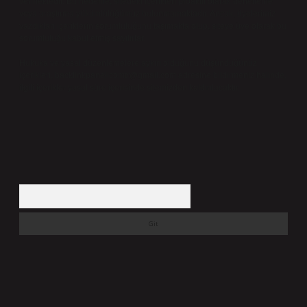
vermektedir. Bu nedenle, sitedeki içerikleri proaktif olarak denetleme
veya araştırma yükümlülüğümüz bulunmamaktadır. Ancak, üyelerimiz
yazdıkları içeriklerin sorumluluğunu taşımakta olup, siteye üye olarak bu
sorumluluğu kabul etmiş sayılırlar.
Hukuka ve yasal düzenlemelere aykırı olduğunu düşündüğünüz
içerikleri,
backlinkpanelicomtr@gmail.com
adresine bildirmeniz halinde,
ilgili içerikler yasal süre içerisinde sitemizden kaldırılacaktır.
Arama