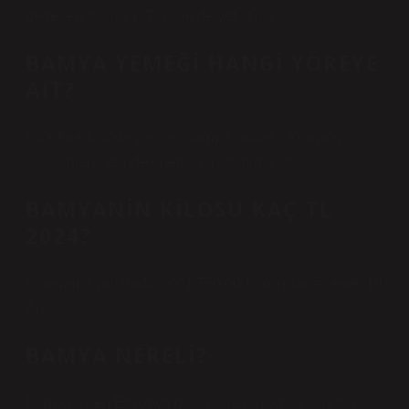
değerlendirilir. 21. Türkiye’de yetiştirilir.
BAMYA YEMEĞI HANGI YÖREYE
AIT?
Orta Anadolu’da yapılan bamya çorbası, Konya’nın
klasik menülerinde önemli bir atıştırmalıktır.
BAMYANIN KILOSU KAÇ TL
2024?
Kilogram fiyatı (haftalık): 1.750,00 ₺Son güncelleme: 19
Aralık
BAMYA NERELI?
Bamya aslen Etiyopya’daki Eritre’nin yaylalarından