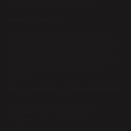
olarak hazırlanmış et küpleriyle hazırlanır.
BAMYA NERELI?
Bamya aslen Etiyopya’daki Eritre’nin yaylalarından
gelir. İslam’ın yayılması sırasında doğuda Hindistan’a
ulaşmış ve orada yetiştirilmiştir. “Hanım parmakları”
olarak adlandırılırdı. Osmanlı saray mutfağında bamya
mevsime bağlı olarak taze olarak yenir ve kışın
kurutulurdu.
EN IYI BAMYA ÇEŞIDI HANGISI?
En lezzetli bamya hangisidir diye bir soruyla
karşılaşırsak elbette kınalı Ege bamyasını
söyleyebiliriz.