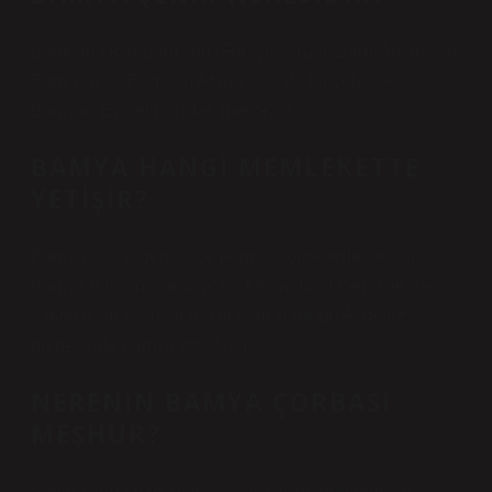
Bamyan veya Bamiyan (Farsça: بامیان, Bāmyān; ayrıca
Bamiyan ve Bamian) Afganistan’da bir şehir ve
Bamyan Eyaletinin idari merkezidir.
BAMYA HANGI MEMLEKETTE
YETIŞIR?
Bamya bitkisi genellikle normal bölgelerde yetiştirilir.
Bamya bitkisinin anavatanı Afrika’dır. Ülkemizde ise
ılıman iklim koşullarının hüküm sürdüğü Akdeniz
bölgesinde bamya yetiştirilir.
NERENIN BAMYA ÇORBASI
MEŞHUR?
Sivrihisar’da özel olarak yapılır. Özel günlerde ve