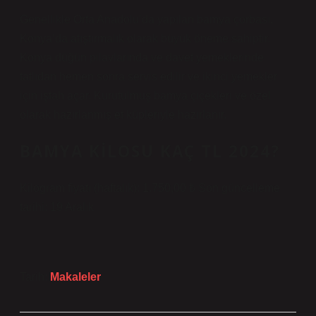
Genellikle Orta Anadolu’da yapılan bamya çorbası,
Konya’da atıştırmalık olarak büyük öneme sahiptir.
Konya düğün pilavlarında ve davet yemeklerinde
tatlıdan hemen sonra servis edilir ve ikinci yemekler
için iştah açar. Kurutulmuş bamya çiçekleri ve özel
olarak hazırlanmış et küpleriyle hazırlanır.
BAMYA KILOSU KAÇ TL 2024?
Kilogram fiyatı (haftalık): 1.750,00 ₺ Son güncelleme
tarihi: 19 Aralık
Tarih:
Makaleler