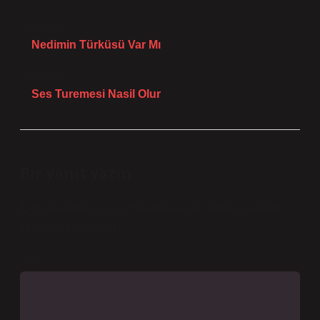
Önceki Yazı
Nedimin Türküsü Var Mı
Sonraki Yazı
Ses Turemesi Nasil Olur
Bir yanıt yazın
E-posta adresiniz yayınlanmayacak.
Gerekli alanlar
*
ile işaretlenmişlerdir
Yorum