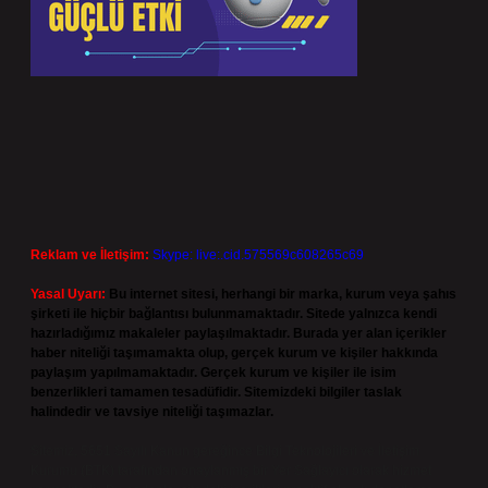
Reklam ve İletişim:
Skype: live:.cid.575569c608265c69
Yasal Uyarı:
Bu internet sitesi, herhangi bir marka, kurum veya şahıs
şirketi ile hiçbir bağlantısı bulunmamaktadır. Sitede yalnızca kendi
hazırladığımız makaleler paylaşılmaktadır. Burada yer alan içerikler
haber niteliği taşımamakta olup, gerçek kurum ve kişiler hakkında
paylaşım yapılmamaktadır. Gerçek kurum ve kişiler ile isim
benzerlikleri tamamen tesadüfidir. Sitemizdeki bilgiler taslak
halindedir ve tavsiye niteliği taşımazlar.
Sitemiz, 5651 Sayılı Kanun gereğince Bilgi Teknolojileri ve İletişim
Kurumu (BTK) tarafından onaylanmış bir Yer Sağlayıcı olarak hizmet