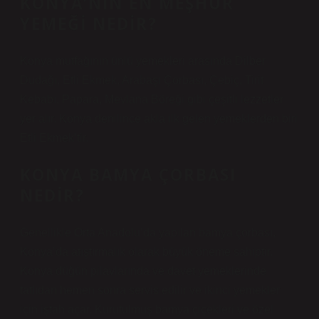
KONYA’NIN EN MEŞHUR
YEMEĞI NEDIR?
Konya mutfağının ünlü yemekleri arasında Dilber
Dudağı, Etli Ekmek, Arabaşı Çorbası, Çebiç, Tirit
Kebabı, Papara, Mevlana Böreği gibi çeşitli lezzetler
yer alır. Konya denilince akla ilk gelen yemeklerden biri
Etli Ekmek’tir.
KONYA BAMYA ÇORBASI
NEDIR?
Genellikle Orta Anadolu’da yapılan bamya çorbası,
Konya’da atıştırmalık olarak büyük öneme sahiptir.
Konya düğün pilavlarında ve davet yemeklerinde
tatlıdan hemen sonra servis edilir ve ikinci yemekler
için iştah açar. Kurutulmuş bamya çiçekleri ve özel