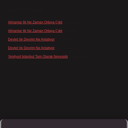
SON YORUMLAR
Almanlar Ilk Ne Zaman Ortaya Çıktı
için
admin
Almanlar Ilk Ne Zaman Ortaya Çıktı
için
Reis
Devlet Ve Devrim Ne Anlatıyor
için
admin
Devlet Ve Devrim Ne Anlatıyor
için
Gülcan
Yeşilyurt Istanbul Tam Olarak Neresidir
için
admin
lipbett.net/