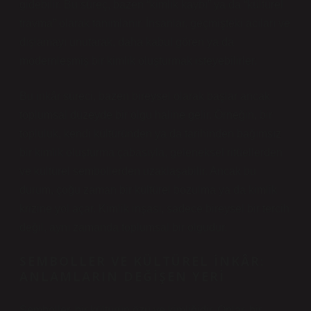
gidebilir. Bu süreç, bazen “kimlik kaybı” ya da “kültürel
travma” olarak tanımlanır. İnsanlar, geçmişteki acıları ve
dışlamayı unutarak, daha kabul gören ya da
modernleşmiş bir kimlik oluşturmak isteyebilirler.
Bu inkâr süreci, bazen bireysel olarak başlar ancak
toplumsal düzeyde bir olgu haline gelir. Örneğin, bir
topluluk, kendi kültüründen ya da tarihinden bağımsız
bir kimlik oluşturma çabasıyla, geleneksel ritüellerden
ve kültürel sembollerden uzaklaşabilir. Ancak bu
durum, çoğu zaman bir kültürel bozulma ya da kimlik
krizine yol açar. Kimlik inşası, sadece bireysel bir tercih
değil, aynı zamanda toplumsal bir olgudur.
SEMBOLLER VE KÜLTÜREL İNKÂR:
ANLAMLARIN DEĞIŞEN YERI
Semboller, bir kültürün özü ve kimliğidir. Onlar, bir