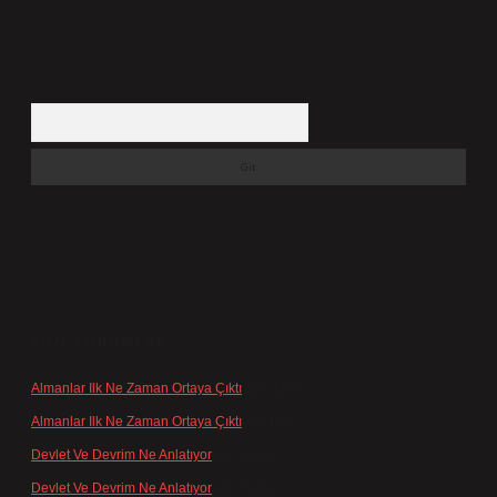
Arama
SON YORUMLAR
Almanlar Ilk Ne Zaman Ortaya Çıktı
için
admin
Almanlar Ilk Ne Zaman Ortaya Çıktı
için
Reis
Devlet Ve Devrim Ne Anlatıyor
için
admin
Devlet Ve Devrim Ne Anlatıyor
için
Gülcan