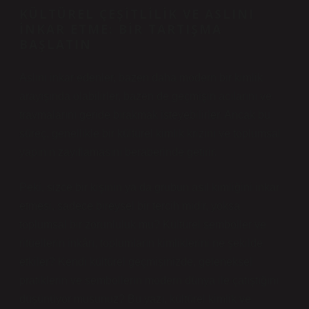
KÜLTÜREL ÇEŞITLILIK VE ASLINI
İNKAR ETME: BIR TARTIŞMA
BAŞLATIN
Aslını inkar edenler, bazen daha modern bir kimlik
arayışında olabilirler, bazen de geçmişin acılarını ve
travmalarını geride bırakmak isteyebilirler. Ancak bu
süreç, genellikle bir kültürel kimlik krizini ve toplumsal
yapının zayıflamasını beraberinde getirir.
Peki, sizce bir kişinin ya da grubun asıl kimliğini inkar
etmesi, sadece bireysel bir tercih midir, yoksa
toplumsal bir zorunluluk mu? Kültürel semboller ve
ritüellerin inkârı, toplumların kimliklerini ne şekilde
etkiler? Kendi kültürel geçmişinizde, geleneksel
pratiklerin ve sembollerin modern dünya ile çatıştığını
düşünüyor musunuz? Bu yazı, kültürel kimlik ve