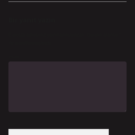
Bir yanıt yazın
E-posta adresiniz yayınlanmayacak.
Gerekli alanlar
*
ile işaretlenmişlerdir
Yorum
İsim*