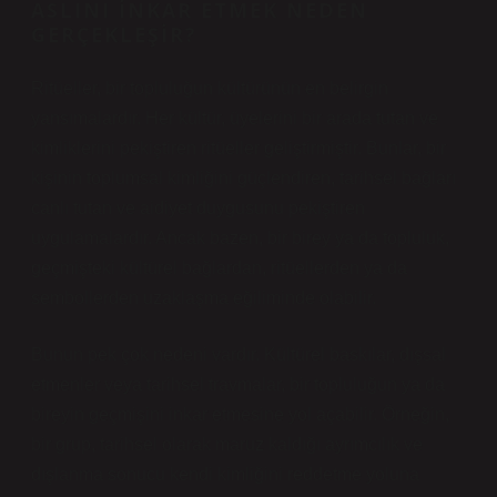
ASLINI İNKAR ETMEK NEDEN
GERÇEKLEŞIR?
Ritüeller, bir topluluğun kültürünün en belirgin
yansımalardır. Her kültür, üyelerini bir arada tutan ve
kimliklerini pekiştiren ritüeller geliştirmiştir. Bunlar, bir
kişinin toplumsal kimliğini güçlendiren, tarihsel bağları
canlı tutan ve aidiyet duygusunu pekiştiren
uygulamalardır. Ancak bazen, bir birey ya da topluluk,
geçmişteki kültürel bağlardan, ritüellerden ya da
sembollerden uzaklaşma eğiliminde olabilir.
Bunun pek çok nedeni vardır. Kültürel baskılar, dışsal
etmenler veya tarihsel travmalar, bir topluluğun ya da
bireyin geçmişini inkar etmesine yol açabilir. Örneğin,
bir grup, tarihsel olarak maruz kaldığı ayrımcılık ve
dışlanma sonucu kendi kimliğini reddetme yoluna