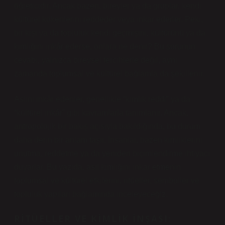
öğreticidir. Ancak bazen, bireyler ya da gruplar, kendi
kültürel kökenlerini reddeder veya inkar ederler. Peki,
bir kişi ya da topluluk kendi geçmişini, kültürünü ya da
kimliğini inkâr ederse, onlara ne denir? Bu sorunun
cevabı, yalnızca bireysel tercihlerle değil, aynı
zamanda toplumsal ve kültürel bağlamla da şekillenir.
Aslını inkâr edenler, genellikle “kimlik reddi” ya da
“kültürel inkâr” gibi kavramlarla tanımlanır. Ancak,
antropolojik bir bakış açısıyla bakıldığında, bu durum
daha derin bir anlam taşır. İnsanlar, bazen kimliklerini
unutma, reddetme ya da yeniden biçimlendirme ihtiyacı
duyarlar. Bu yazıda, asıl kimliğini inkar etmenin
toplumsal ve kültürel etkilerini, ritüeller, semboller ve
topluluk yapıları bağlamında inceleyeceğiz.
RITÜELLER VE KIMLIK İNŞASI: