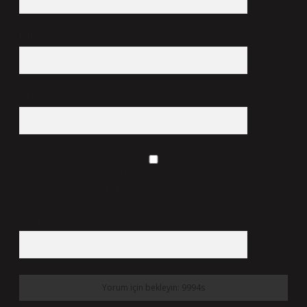
E-Posta*
Web Sitesi
Daha sonraki yorumlarımda kullanılması için adım, e-posta adresim ve
site adresim bu tarayıcıya kaydedilsin.
9 - 5 kaçtır?
*