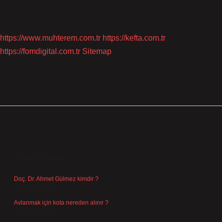
https://www.muhterem.com.tr
https://kefta.com.tr
https://fomdigital.com.tr
Sitemap
SIDEBAR
SON YAZILAR
Doç. Dr. Ahmet Gülmez kimdir ?
Ağustos 6, 2026
Avlanmak için kota nereden alınır ?
Ağustos 5, 2026