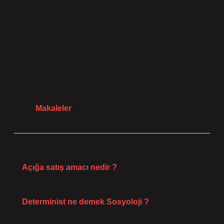
toplumsal yapı arasındaki ilişkiyi daha derinlemesine
keşfetmenize yardımcı oldu mu?
#Kültürelİnkar #KimlikVeKültür #ToplumsalYapılar
#Antropoloji #Ritüeller #Semboller #KültürelÇeşitlilik
Tarih:
Makaleler
Önceki Yazı
Açığa satış amacı nedir ?
Sonraki Yazı
Determinist ne demek Sosyoloji ?