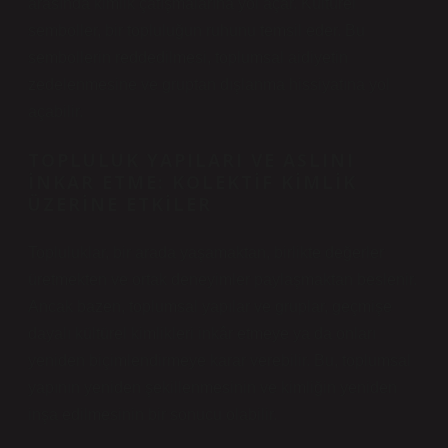
arasında kimlik çatışmalarına yol açar. Kültürel
semboller, bir topluluğun ruhunu temsil eder. Bu
sembollerin reddedilmesi, toplumsal aidiyetin
zedelenmesine ve gruptan dışlanma hissiyatına yol
açabilir.
TOPLULUK YAPILARI VE ASLINI
İNKAR ETME: KOLEKTIF KIMLIK
ÜZERINE ETKILER
Topluluklar, bir arada yaşamaktan, birlikte değerler
üretmekten ve ortak deneyimler paylaşmaktan beslenir.
Ancak bazen, toplumsal yapılar ve gruplar, geçmişe
dayalı kültürel kimlikleri inkâr etmeye ya da onları
yeniden biçimlendirmeye karar verebilir. Bu, toplumsal
yapının yeniden şekillenmesinin ve kimliğin yeniden
inşa edilmesinin bir sonucu olabilir.