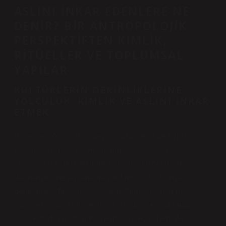
ASLINI İNKAR EDENLERE NE
DENIR? BIR ANTROPOLOJIK
PERSPEKTIFTEN KIMLIK,
RITÜELLER VE TOPLUMSAL
YAPILAR
KÜLTÜRLERIN DERINLIKLERINE
YOLCULUK: KIMLIK VE ASLINI İNKAR
ETMEK
Bir antropolog olarak, her kültürün kendine özgü
ritüelleri, sembolleri ve toplumsal yapıları ile
şekillendiğini gözlemlemek, insanlığın çeşitliliğini
derinlemesine anlamama yardımcı oldu. Dünya
genelindeki farklı toplulukların, tarih boyunca nasıl
kimliklerini inşa ettiklerini ve bu kimliklerin zamanla
nasıl evrildiğini görmek, hem büyüleyici hem de