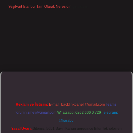
Yeşilyurt Istanbul Tam Olarak Neresidir
için
admin
tulipbett.net/
Reklam ve İletişim:
E-mail:
backlinkpaneli@gmail.com
Teams:
forumhizmeti@gmail.com
Whatsapp: 0262 606 0 726
Telegram:
@karabul
Yasal Uyarı:
Sitemiz, 5651 Sayılı Kanun gereğince Bilgi Teknolojileri