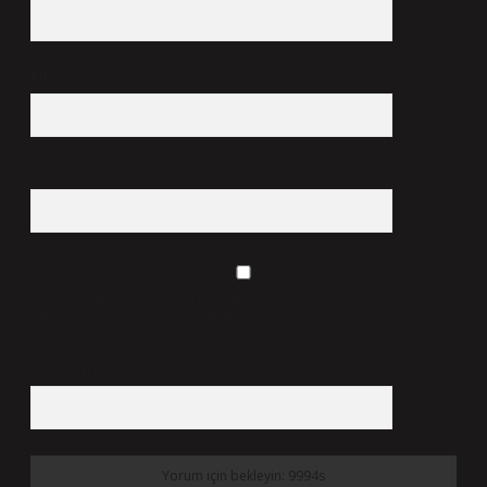
E-Posta*
Web Sitesi
Daha sonraki yorumlarımda kullanılması için adım, e-posta adresim ve
site adresim bu tarayıcıya kaydedilsin.
9 - 5 kaçtır?
*