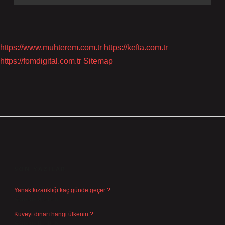
https://www.muhterem.com.tr
https://kefta.com.tr
https://fomdigital.com.tr
Sitemap
SIDEBAR
SON YAZILAR
Yanak kızarıklığı kaç günde geçer ?
Ağustos 9, 2026
Kuveyt dinarı hangi ülkenin ?
Ağustos 8, 2026