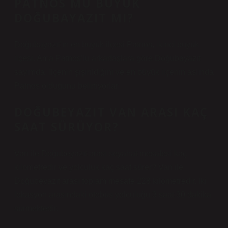
PATNOS MU BÜYÜK
DOĞUBAYAZIT MI?
Doğubayazıt’ın en büyük ilçesi Patnos, ikinci büyük
ilçesi. Ama Patnos’lu arkadaşlara göre Doğubayazıt
sayımda. İlçenin şişirildiğini ve en büyük ilçenin aslında
Patnos olduğunu belirtiyorlar.
DOĞUBEYAZIT VAN ARASI KAÇ
SAAT SÜRÜYOR?
Van ile Doğubeyazıt arası seyahat mesafesi kaç
kilometredir ve yolculuk kaç saat sürer? Van ile
Doğubeyazıt arası toplam mesafe 228 kilometredir. İki
lokasyon arasındaki otobüs yolculuğu 3 saat 30 dakika
sürmektedir.