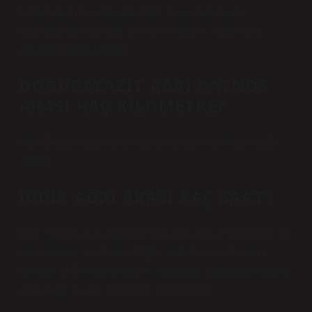
ticaret durma noktasına geldi. 7 kilometrelik tır
kuyruğunun oluştuğu sınırda en büyük sorun hala
zorunlu Covid-19 testi.
DOĞUBEYAZIT AĞRI PATNOS
ARASI KAÇ KILOMETRE?
Ağrı-Doğubeyazıt arası sürüş mesafesi yaklaşık 110
km’dir.
IĞDIR AĞRI ARASI KAÇ SAAT?
Iğdır ile Ağrı arası seyahat mesafesi kaç kilometredir ve
yolculuk kaç saat sürer? Iğdır ile Ağrı arası toplam
mesafe 145 kilometredir. İki lokasyon arasındaki otobüs
yolculuğu 2 saat 30 dakika sürmektedir.