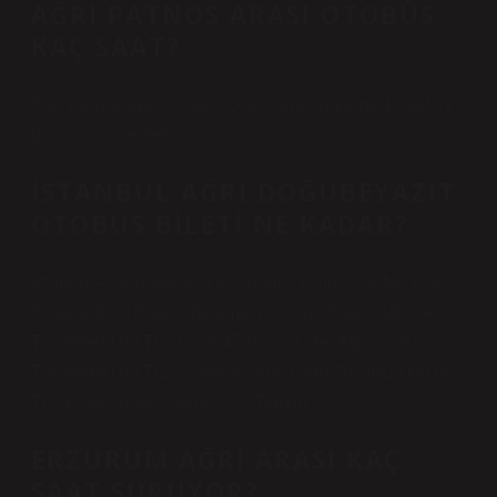
AĞRI PATNOS ARASI OTOBÜS
KAÇ SAAT?
Ağrı Patnos arası otobüs yolculuğu ortalama 1 saat 12
dakika sürmektedir.
İSTANBUL AĞRI DOĞUBEYAZIT
OTOBÜS BILETI NE KADAR?
İstanbul – Doğubeyazıt Ekonomik Otobüs Seferi Bilet
FiyatlarıBilet FiyatıOrtalama Yolculuk SüresiAğrı Seç
Turizm900,00 TL21saat 47dakikaLider Ağrı Doğuş
Turizm980,00 TL23saatMek Ağrı Dağı Turizm1.000,00
TL21saat 10dakikaAğrı Vip. Turizm 1.
ERZURUM AĞRI ARASI KAÇ
SAAT SÜRÜYOR?