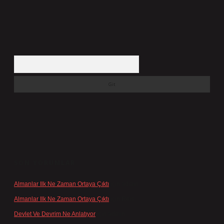
Arama
SON YORUMLAR
Almanlar Ilk Ne Zaman Ortaya Çıktı
için
admin
Almanlar Ilk Ne Zaman Ortaya Çıktı
için
Reis
Devlet Ve Devrim Ne Anlatıyor
için
admin