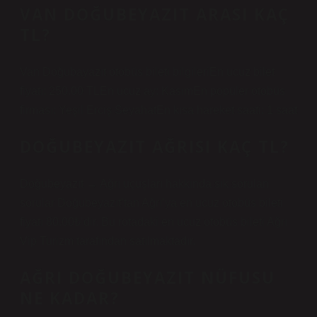
VAN DOĞUBEYAZIT ARASI KAÇ
TL?
Van Doğubayazıt otobüs bileti bilgileriEn ucuz bilet
fiyatı: 250.00 TLEn ucuz ay: KasımEn popüler otobüs
firması: Yeşil Erciş SeyahatEn kısa hareket saati: 1 saat
DOĞUBEYAZIT AĞRISI KAÇ TL?
Doğubeyazıt → Ağrı uçuşları hakkında sık sorulan
sorular Doğubeyazıt’tan Ağrı’ya en ucuz otobüs bileti
fiyatı 80.00₺’dir. Bu rotadaki en ucuz otobüs bileti Ağrı
Vip Turizm tarafından satılmaktadır.
AĞRI DOĞUBEYAZIT NÜFUSU
NE KADAR?