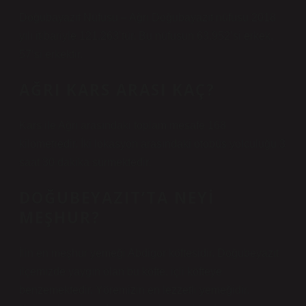
Doğubayazıt Nüfusu – Ağrı Doğubayazıt nüfusu 2018
yılı itibariyle 121.263’tür. Bu nüfusun 63.952’si erkek,
57’si erkektir.
AĞRI KARS ARASI KAÇ?
Kars ile Ağrı arasındaki toplam mesafe 168
kilometredir. İki lokasyon arasındaki otobüs yolculuğu 3
saat 30 dakika sürmektedir.
DOĞUBEYAZIT’TA NEYI
MEŞHUR?
İlin en meşhur yemeği Abdigor köftesidir. Doğubeyazıt
ilçemizde yaygın olan bu köfte, içli köfteye
benzemektedir. Yöremizin en lezzetli yemeğidir.