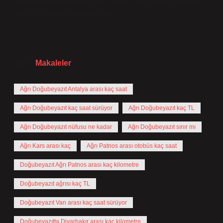
Antalya-Doğubeyazıt arası otobüs yolculuğu ortalama 3
saat 50 dakika sürmektedir.
Tarih:
Makaleler
Ağrı Doğubeyazıt Antalya arası kaç saat
Ağrı Doğubeyazıt kaç saat sürüyor
Ağrı Doğubeyazıt kaç TL
Ağrı Doğubeyazıt nüfusu ne kadar
Ağrı Doğubeyazıt sınır mı
Ağrı Kars arası kaç
Ağrı Patnos arası otobüs kaç saat
Doğubeyazıt Ağrı Patnos arası kaç kilometre
Doğubeyazıt ağrısı kaç TL
Doğubeyazıt Van arası kaç saat sürüyor
Doğubeyazıtta Diyarbakır arası kaç kilometre