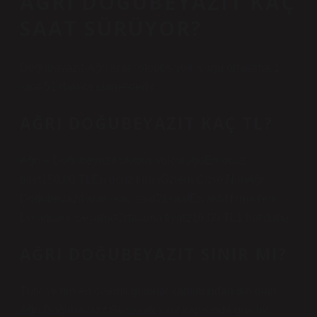
AĞRI DOĞUBEYAZIT KAÇ
SAAT SÜRÜYOR?
Doğubayazıt-Ağrı arası otobüs yolculuğu ortalama 1
saat 51 dakika sürmektedir.
AĞRI DOĞUBEYAZIT KAÇ TL?
Ağrı – Doğubeyazıt otobüs yolculuğuEn ucuz
bilet150,00 TLEn ucuz firmaÖzlem Cizre NuhAğrı
Doğubeyazıt arası kaç saat?1saatEn aktif firmaYeni
Diyarbakır SeyahatOrtalama fiyat216,00 TL1 hat daha
AĞRI DOĞUBEYAZIT SINIR MI?
Türkiye’nin en önemli gümrük kapılarından biri olan
Ağrı Doğubayazıt Gürbulak sınır kapısında günlük