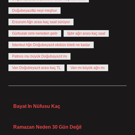
Doğubeyazıtta neyi meşhur
Erzurum Ağrı arası kaç saat sürüyor
Gürbulak ismi nereden gelir
Iğdır ağrı arası kaç saat
İstanbul Ağrı Doğubeyazıt otobüs bileti ne kadar
Patnos mu büyük Doğubayazıt mı
Van Doğubeyazıt arası kaç TL
Van mı büyük ağrı mı
Önceki Yazı
Bayat In Nüfusu Kaç
Sonraki Yazı
Ramazan Neden 30 Gün Değil