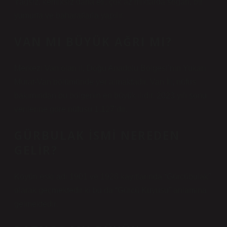
Yağsız, kemiksiz dana eti, çok az miktarda soğan, bir
yumurta ve baharatlarla yapılır.
VAN MI BÜYÜK AĞRI MI?
Merkezi Van olan il, Doğu Anadolu Bölgesi’nin Yukarı
Murat-Van bölümünde yer almaktadır. Van İli, nüfus
bakımından bu bölgenin en büyük ilidir. 2023 yılı sonu
verilerine göre nüfusu 1.127’dir.
GÜRBULAK ISMI NEREDEN
GELIR?
Köyün eski adı 1901 ve 1928 kayıtlarında “Gürcübulak”
olarak geçmektedir ki bu da “Gürcü Kuyusu” anlamına
gelmektedir.