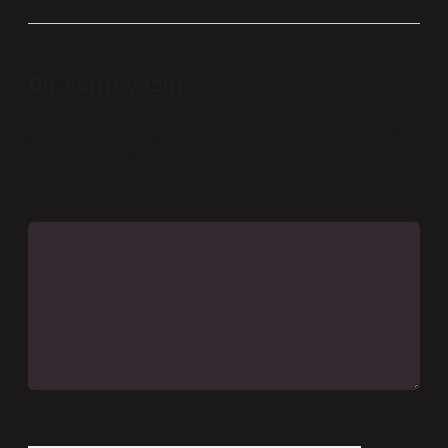
Bir yanıt yazın
E-posta adresiniz yayınlanmayacak.
Gerekli alanlar
*
ile işaretlenmişlerdir
Yorum
İsim*