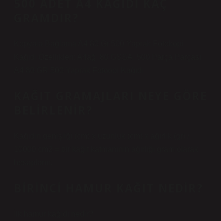
500 ADET A4 KAĞIDI KAÇ
GRAMDIR?
Kopyala Bağlama A4 80 Gr 500 Yaprak Fotokopi
Kağıdı Özellikleri: A4ağ: 80 GSSA: 500 Parça Parçası
A4 80 GR 500 Yaprak Fotoopi Kağıdı
KAĞIT GRAMAJLARI NEYE GÖRE
BELIRLENIR?
Kağıdın genişliği (cm) x uzunluk (cm) x ağırlık (gr) /
10000 cm2 = bir kağıt katmanının ağırlığı gram olarak
hesaplanır.
BIRINCI HAMUR KAĞIT NEDIR?
İlk hamur kağıdı nedir?