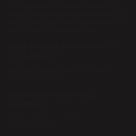
diğer zanaat projeleri için idealdir. Güç rengi, doğal ve
basit bir görünüm sunarak tasarımlarınıza rustik bir not
verir. 350 gram (artı veya eksi 50 gram) ambalajı, uzun
vadeli kullanım için yeterli malzeme sunar.
KUŞE KAĞIDA HANGI YAZICI
KULLANILIR?
Kuş kağıtları genellikle dijital lazer ve ofset baskı
makinelerinde kullanılabilir.
KARTVIZIT KAĞIDI KAÇ
GRAMDIR?
Kartlar: 300-400 Gr. Basit kartvizit: 700 Gr. Zarf: 70-110
gr. Davet: 300-400 Gr.