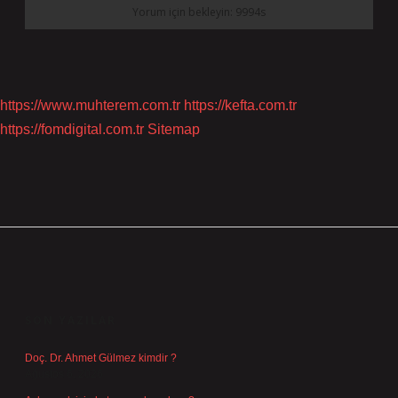
https://www.muhterem.com.tr
https://kefta.com.tr
https://fomdigital.com.tr
Sitemap
SIDEBAR
SON YAZILAR
Doç. Dr. Ahmet Gülmez kimdir ?
Ağustos 6, 2026