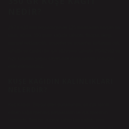
350 GR KUŞE KAĞIT
NEDIR?
297 x 420 mm büyüklüğünde 125 tabakadan oluşan bu
ürün, ağırlık 350 gr/m² kağıda sahiptir. Broşür, dergi,
manuel reklamcılık, posterler ve posterler kullanımı çok
rahattır ve çarpıcı bir ışık yüzeyine sahiptir. Pürüzsüz ve
hızlı kurutma yapısı sayesinde daha verimli sonuçlar
elde edebilirsiniz.
KUŞE KAĞIDIN KALINLIKLARI
NELERDIR?
Kuş Kağıdı: Broşür pres durumunda, en çok tercih
edilen kağıt işlenmiş paspasların ve ışık tiplerinin
yüzeyidir. Tam bir yüzeye sahip kuş kağıdı, renk
resimleri yazdırmak için en iyi sonucu sağlar. 80, 90,