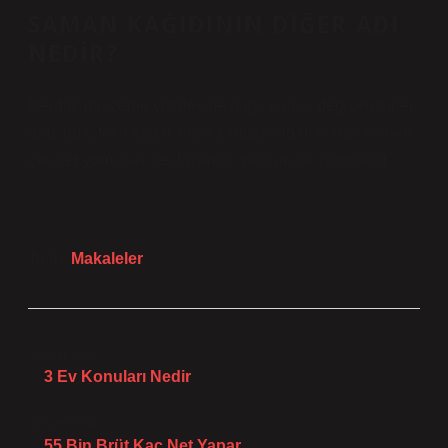
SAMAN KAĞIDININ DIĞER ADI
NEDIR?
İçerdiği malzeme yüzdesine bağlı olarak değişen türler
arasında, tekir kağıdı veya saman kağıdı olarak bilinen
çeşitler yumuşak ve dayanıklı yapılarıyla vurgulanır.
Tarih:
Makaleler
Önceki Yazı
3 Ev Konuları Nedir
Sonraki Yazı
55 Bin Brüt Kaç Net Yapar