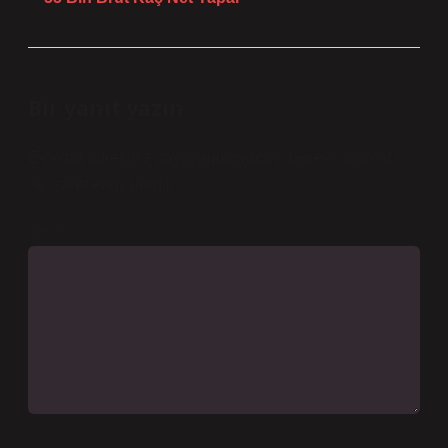
Bir yanıt yazın
E-posta adresiniz yayınlanmayacak.
Gerekli alanlar
*
ile işaretlenmişlerdir
Yorum