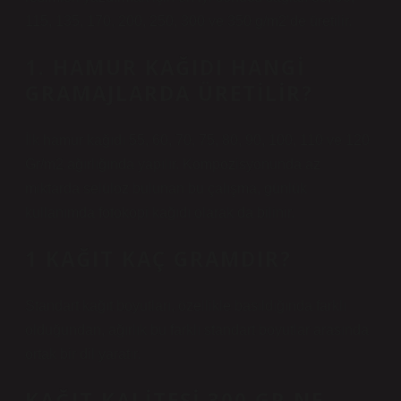
115, 135, 170, 200, 250, 300 ve 350 g/m2’de üretilir.
1. HAMUR KAĞIDI HANGI
GRAMAJLARDA ÜRETILIR?
İlk hamur kağıdı 55, 60, 70, 75, 80, 90, 100, 110 ve 120
Gr/m2 ağırlığında yapılır. Kompozisyonunda az
miktarda selüloz bulunan bu çalışma, günlük
kullanımda fotokopi kağıdı olarak da bilinir.
1 KAĞIT KAÇ GRAMDIR?
Standart kağıt boyutları, özellikle basıldığında farklı
olduğundan, ağırlık bu farklı standart boyutlar arasında
ortak bir dil yaratır.
KAĞIT KALITESI 300 GR NE