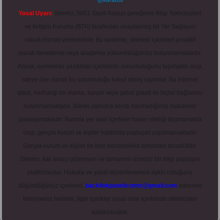
@karabul
Yasal Uyarı:
Sitemiz, 5651 Sayılı Kanun gereğince Bilgi Teknolojileri
ve İletişim Kurumu (BTK) tarafından onaylanmış bir Yer Sağlayıcı
olarak hizmet vermektedir. Bu nedenle, sitedeki içerikleri proaktif
olarak denetleme veya araştırma yükümlülüğümüz bulunmamaktadır.
Ancak, üyelerimiz yazdıkları içeriklerin sorumluluğunu taşımakta olup,
siteye üye olarak bu sorumluluğu kabul etmiş sayılırlar. Bu internet
sitesi, herhangi bir marka, kurum veya şahıs şirketi ile hiçbir bağlantısı
bulunmamaktadır. Sitede yalnızca kendi hazırladığımız makaleler
paylaşılmaktadır. Burada yer alan içerikler haber niteliği taşımamakta
olup, gerçek kurum ve kişiler hakkında paylaşım yapılmamaktadır.
Gerçek kurum ve kişiler ile isim benzerlikleri tamamen tesadüfidir.
Sitemiz, kar amacı gütmeyen ve tamamen ücretsiz bir bilgi paylaşım
platformudur. Hukuka ve yasal düzenlemelere aykırı olduğunu
düşündüğünüz içerikleri,
backlinkpanelicomtr@gmail.com
adresine
bildirmeniz halinde, ilgili içerikler yasal süre içerisinde sitemizden
kaldırılacaktır.