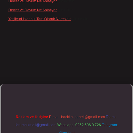
Devlet Ve Devrim Ne Anlatıyor
için
admin
Devlet Ve Devrim Ne Anlatıyor
için
Gülcan
Yeşilyurt Istanbul Tam Olarak Neresidir
için
admin
net/
Reklam ve İletişim:
E-mail:
backlinkpaneli@gmail.com
Teams:
forumhizmeti@gmail.com
Whatsapp: 0262 606 0 726
Telegram: