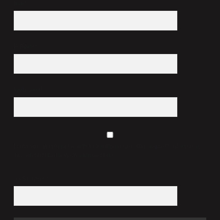
İsim*
E-Posta*
Web Sitesi
Daha sonraki yorumlarımda kullanılması için adım, e-posta adresim ve
site adresim bu tarayıcıya kaydedilsin.
9 - 5 kaçtır?
*