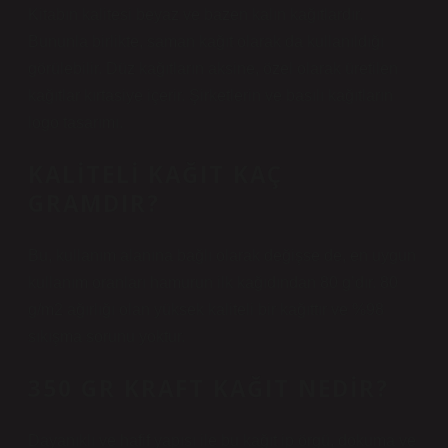
Kitabın kalitesi beyaz ve bazen kalın kağıtlardır.
Bununla birlikte, saman kağıt olarak da kullanıldığı
görülebilir. Düz kağıtların aksine, özel olarak üretilen
kağıtlar kırtasiye içerir. Şirketlerin ve basılı kağıtların
logo tasarımı.
KALITELI KAĞIT KAÇ
GRAMDIR?
Bu, kullanım alanına bağlı olarak değişse de, en uygun
kullanım oranları hamurun ilk kağıdından 80 g’dır. 80
g/m2 ağırlığı olan yüksek kaliteli bir kağıttır ve %98
sıkışma sorunu yoktur.
350 GR KRAFT KAĞIT NEDIR?
Dayanıklı ve hafif yapısı ile bu kağıt ip örgü, dokuma ve