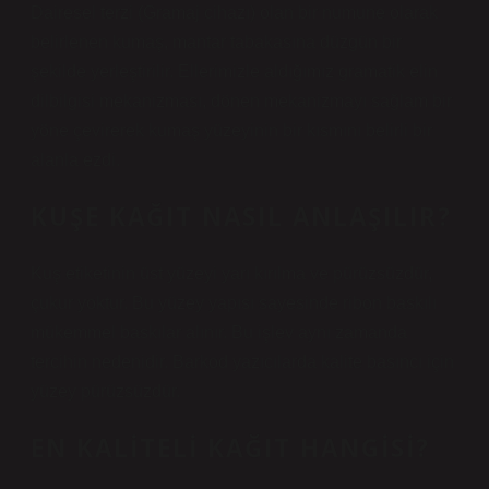
Dairesel terzi (Gramaj cihazı) olan bir numune olarak
belirlenen kumaş, mantar tabakasına düzgün bir
şekilde yerleştirilir. Ellerimizle aldığımız gramatik elin
dilbilgisi mekanizması, dönen mekanizmayı sağlam bir
yöne çevirerek kumaş yüzeyinin bir kısmını belirli bir
alanla ezdi.
KUŞE KAĞIT NASIL ANLAŞILIR?
Kuş etiketinin üst yüzeyi yarı kırılma ve pürüzsüzdür,
çukur yoktur. Bu yüzey yapısı sayesinde ribon baskılı
mükemmel baskılar alınır. Bu işlev aynı zamanda
tercihin nedenidir. Barkod yazıcılarda kalite basıncı için
yüzey pürüzsüzdür.
EN KALITELI KAĞIT HANGISI?