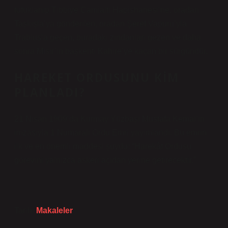
tutuklanıp Tıbbiye Camialtı Hapishanesi’ne, oradan
Taşkışla’ya gönderilen, oradan Şeref Vapuru’yla
Trablus’a geçen, buradaki zindanları gezen ve daha
sonra Mısır’ın başkenti Kahire’ye kaçan bir sürgündür.
HAREKET ORDUSUNU KIM
PLANLADI?
21 Nisan 1909’da Kurmay Yüzbaşı Mustafa Kemal’in
imzasıyla 1 Numaralı Ordu Emri yayımlandı. Bu emrin
ilk ve en önemli maddesi şuydu: “Harekât Ordusu
görevini yalnızca askeri açıdan yerine getirecektir.”
Tarih:
Makaleler