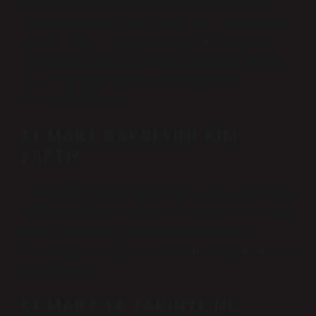
ayaklanmayı bastırmak için Rumeli’de oluşturulan
hareket ordusunun kurmay başkanlığına atandı ve bu
orduyla 19 Nisan 1909’da İstanbul’a geldi. Hareket
ordusunun komuta ve yönetimindeki kurmay başkanı
olarak hem yolda hem de İstanbul’da önemli
hizmetlerde bulundu.
31 MART DARBESINI KIM
YAPTI?
Hareket Ordusu, İttihat ve Terakki Cemiyeti subaylarının
31 Mart ayaklanmasını bastırmak için 13 Nisan 1909’da
Mahmut Şevket Paşa komutasında Selanik’ten
İstanbul’a gönderdiği ordudur. Kurmay Başkanı Mustafa
Kemal Bey’dir.
31 MART’TA TARIHTE NE