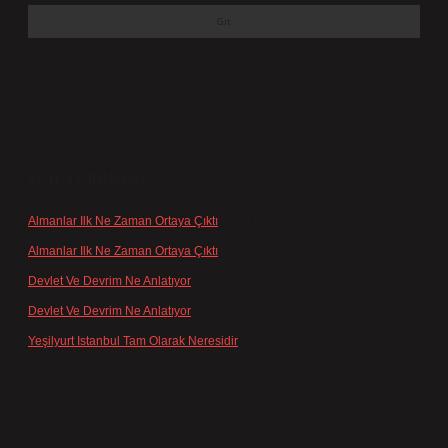
SON YORUMLAR
Almanlar Ilk Ne Zaman Ortaya Çıktı
için
admin
Almanlar Ilk Ne Zaman Ortaya Çıktı
için
Reis
Devlet Ve Devrim Ne Anlatıyor
için
admin
Devlet Ve Devrim Ne Anlatıyor
için
Gülcan
Yeşilyurt Istanbul Tam Olarak Neresidir
için
admin