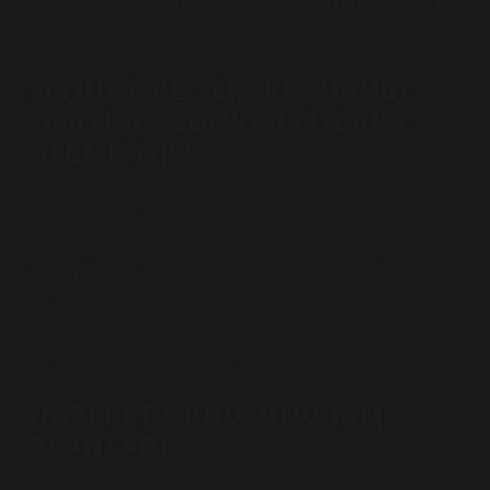
‘Hareket Ordusu’ adı verilmiş ve bu isim böylece Türk
tarihine geçmiştir.”13.
İTTIHAT VE TERAKKI HANGI
OLAYDAN SONRA IKTIDARA
GELMIŞTIR?
Ancak 11 Haziran 1913’te Mahmut Şevket Paşa’nın
suikastından sonra Cemiyet iktidara geldi. Kongrede,
hükümeti kontrol eden bir örgüt olmaktan ziyade,
kendisini bir iktidar partisine dönüştürmeye karar
verildi. Parti lideri Said Halim Paşa’nın Sadrazamı
altında kapsamlı bir diktatörlük kuruldu.
HAREKET ORDUSUNU KIM
PLANLADI?