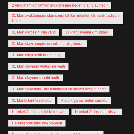
2 Abdülhamidin tahttan indirilmesine neden olan olay nedir
31 Mart ayaklanmasından sonra tahttan indirilen Osmanlı padişahı
kimdir
31 Mart darbesini kim yaptı
31 Mart isyanını kim çıkardı
31 Mart olayı hangisine tepki olarak çıkmıştır
31 Mart olayı nedir kısaca bilgi
31 Mart olayında Atatürk ne yaptı
31 Mart olayının sebebi nedir
31 Mart Vakasının Türk tarihindeki en önemli özelliği nedir
31 Martta tarihte ne oldu
Atatürk Şama neden sürüldü
Hareket Ordusu ismini kim koydu
Hareket Ordusu kaç kişiydi
Hareket ordusunu kim planladı