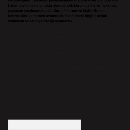
hazırladığımız makaleler paylaşılmaktadır. Burada yer alan içerikler
haber niteliği taşımamakta olup, gerçek kurum ve kişiler hakkında
paylaşım yapılmamaktadır. Gerçek kurum ve kişiler ile isim
benzerlikleri tamamen tesadüfidir. Sitemizdeki bilgiler taslak
halindedir ve tavsiye niteliği taşımazlar.
Sitemiz, 5651 Sayılı Kanun gereğince Bilgi Teknolojileri ve İletişim
Kurumu (BTK) tarafından onaylanmış bir Yer Sağlayıcı olarak hizmet
vermektedir. Bu nedenle, sitedeki içerikleri proaktif olarak denetleme
veya araştırma yükümlülüğümüz bulunmamaktadır. Ancak, üyelerimiz
yazdıkları içeriklerin sorumluluğunu taşımakta olup, siteye üye olarak bu
sorumluluğu kabul etmiş sayılırlar.
Hukuka ve yasal düzenlemelere aykırı olduğunu düşündüğünüz
içerikleri,
backlinkpanelicomtr@gmail.com
adresine bildirmeniz halinde,
ilgili içerikler yasal süre içerisinde sitemizden kaldırılacaktır.
Arama