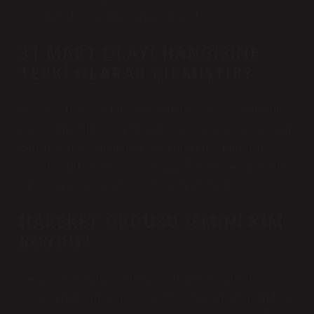
kişi çeşitli hapis cezalarına çarptırıldı.
31 MART OLAYI HANGISINE
TEPKI OLARAK ÇIKMIŞTIR?
İttihat ve Terakki Cemiyeti’nin gericilik olarak nitelediği
ayaklanma, Meşrutiyet’e ve Anayasa’ya karşı bir eylem
değildi. Önceki dönemi tekrar egemen kılmak için
yapıldığı iddia edilen ayaklanma; Rumeli’ye, özellikle
Selanik’e karşı bir tepki olarak nitelendirildi.
HAREKET ORDUSU ISMINI KIM
KOYDU?
Selanik’ten İstanbul’a doğru yürüyecek olan bu
kuvvetlere, Kurmay Yüzbaşı Mustafa Kemal tarafından