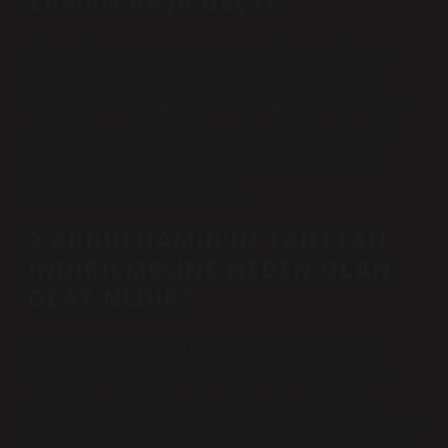
ZAMAN BAŞA GEÇTI?
Bu büyük felaketten sonra İttihat ve Terakki Cemiyeti,
23 Ocak 1913’te, Ayasofya Kapısı’na düzenlenen
saldırıyla iktidarı ele geçirdi. Kabine toplantısını basan
örgütün yandaşları, Mehmet Kâmil Paşa hükümetini
istifaya zorlayarak, Mahmut Şevket Paşa’nın yeni
hükümeti kurmasına izin verdi.
2 ABDÜLHAMID’IN TAHTTAN
INDIRILMESINE NEDEN OLAN
OLAY NEDIR?
27 Nisan 1909’da 31 Mart olayını bahane ederek
tahttan indirdiler. İttihat ve Terakki Cemiyeti’nin önde
olduğu Meclis, 31 Mart olayıyla bağlantısı olduğu
gerekçesiyle 25 Nisan 1909’da Sultan II. Abdülhamid’in