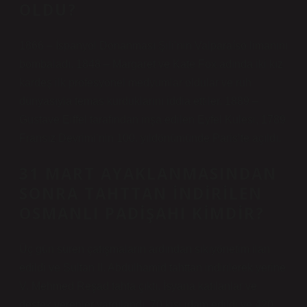
OLDU?
1866 – İspanyol Donanması Şili’nin Valparaíso limanını
bombaladı. 1848 – Margaret ve Kate Fox adında iki kız
kardeş ilk profesyonel medyumlar oldular ve ruh
dünyasıyla temas kurduklarını iddia ettiler. 1889 –
Gustave Eiffel tarafından inşa edilen Eyfel Kulesi, 1789
Fransız Devrimi’nin 100. yıldönümünde Paris’te açıldı.
31 MART AYAKLANMASINDAN
SONRA TAHTTAN INDIRILEN
OSMANLI PADIŞAHI KIMDIR?
Üç gün süren çatışmaların ardından sıkıyönetim ilan
edildi ve Sultan II. Abdülhamid tahttan indirilerek yerine
V. Mehmed Reşad tahta çıktı. İsyana katılanlar ve
destek verenler yargılandı, 70 kişi idam edildi ve 420