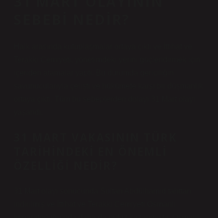
31 MART OLAYININ
SEBEBI NEDIR?
Halk arasında kutuplaşmalar ortaya çıktı ve İttihat ve
Terakki Cemiyeti, yönetimdeki yerini güçlendirmek için
içeriden atamalar yaptı. Bu durumda gericiliğin
savunucularıyla çelişti ve hükümete karşı bir düşmanlık
ortaya çıktı. Tüm bu sebeplerden dolayı 31 Mart olayı
yaşandı.
31 MART VAKASININ TÜRK
TARIHINDEKI EN ÖNEMLI
ÖZELLIĞI NEDIR?
31 Mart olayı sonucunda Sultan Abdülhamid tahttan
indirilmiş ve İttihat ve Terakki Cemiyeti Osmanlı
İmparatorluğu’nda daha da nüfuz kazanmıştır. Osmanlı