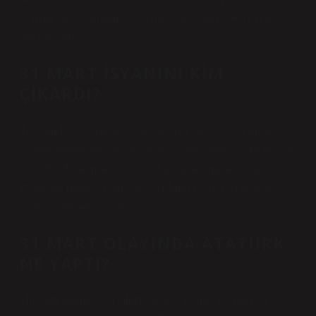
âlimleri de bu önemli olay hakkında görüşlerini dile
getirmişlerdir.
31 MART ISYANINI KIM
ÇIKARDI?
Toplumdaki bu gerginlikler orduya yansıdıkça ordu
içinde öğrenciler ve alaylar arasında gerginlikler ortaya
çıktı. Bu dönemde siyasi nüfuz kazanmaya çalışan
İttihat ve Terakki Cemiyeti, 31 Mart Olayı’nın ortaya
çıkmasında etkili oldu.
31 MART OLAYINDA ATATÜRK
NE YAPTI?
Mustafa Kemal, “31 Mart Vakası” olarak bilinen bu