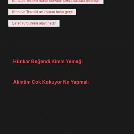
İttihat ve Terakki hangi olaydan sonra iktidara gelmiştir
İttihat ve Terakki ne zaman başa geçti
Şeref sürgünleri olayı nedir
Önceki Yazı
Hünkar Beğendi Kimin Yemeği
Sonraki Yazı
Akintim Cok Kokuyor Ne Yapmalı
Bir yanıt yazın
E-posta adresiniz yayınlanmayacak.
Gerekli alanlar
*