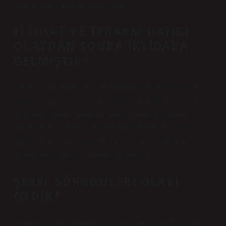
tahttan indirilmesine karar verdi.
İTTIHAT VE TERAKKI HANGI
OLAYDAN SONRA IKTIDARA
GELMIŞTIR?
Ancak 11 Haziran 1913’te Mahmut Şevket Paşa’nın
suikastından sonra Cemiyet iktidara geldi. Kongrede,
hükümeti kontrol eden bir örgüt olmaktan ziyade,
kendisini bir iktidar partisine dönüştürmeye karar
verildi. Parti lideri Said Halim Paşa’nın Sadrazamı
altında kapsamlı bir diktatörlük kuruldu.
ŞEREF SÜRGÜNLERI OLAYI
NEDIR?
Romanın başkahramanı Tıbbiyeli Necip, 1897 yılında