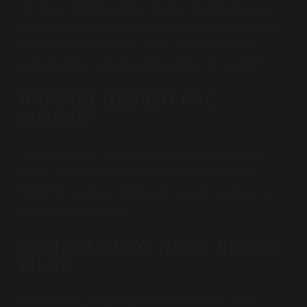
21 Nisan 1909’da Kurmay Yüzbaşı Mustafa Kemal’in
imzasıyla 1 Numaralı Ordu Emri yayımlandı. Bu emrin
ilk ve en önemli maddesi şuydu: “Harekât Ordusu
görevini yalnızca askeri açıdan yerine getirecektir.”
HAREKET ORDUSU KAÇ
KIŞIYDI?
Sabah Gazetesi’ne göre 20.000 gönüllünün normal
sayısı 16.000’dir. İkdam Gazetesi’ne göre bu sayı
50.000’dir. 22 Nisan 1909 tarihli Ceride Gazetesi’ne
göre ise bu sayı 40’tır.
31 MART OLAYI NEDIR KISACA
BILGI?
31 Mart Olayı, İkinci Meşrutiyet döneminde, Nisan