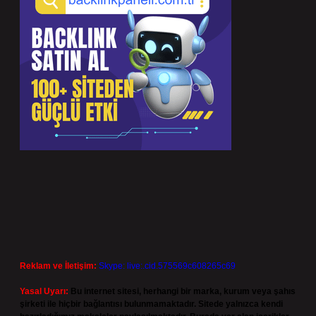
Reklam ve İletişim:
Skype: live:.cid.575569c608265c69
Yasal Uyarı:
Bu internet sitesi, herhangi bir marka, kurum veya şahıs
şirketi ile hiçbir bağlantısı bulunmamaktadır. Sitede yalnızca kendi