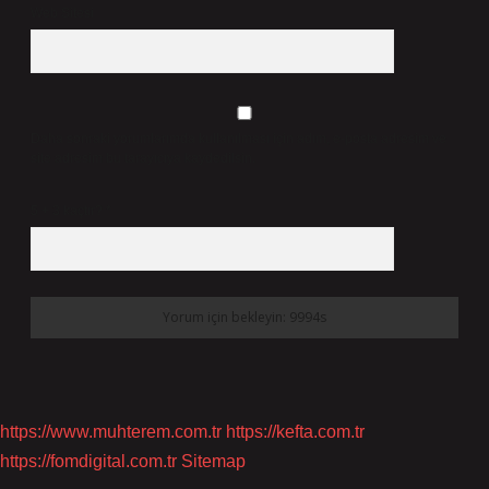
Web Sitesi
Daha sonraki yorumlarımda kullanılması için adım, e-posta adresim ve
site adresim bu tarayıcıya kaydedilsin.
5 + 3 kaçtır?
*
https://www.muhterem.com.tr
https://kefta.com.tr
https://fomdigital.com.tr
Sitemap