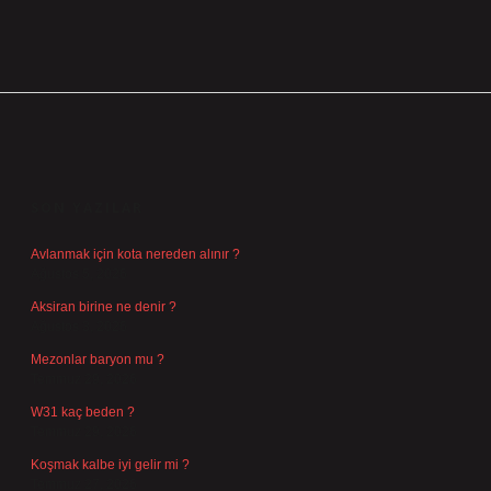
SIDEBAR
SON YAZILAR
Avlanmak için kota nereden alınır ?
Ağustos 5, 2026
Aksiran birine ne denir ?
Ağustos 3, 2026
Mezonlar baryon mu ?
Temmuz 29, 2026
W31 kaç beden ?
Temmuz 29, 2026
Koşmak kalbe iyi gelir mi ?
Temmuz 27, 2026