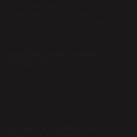
1909’da Osmanlı İmparatorluğu’nda meydana gelen
siyasi bir krizdi. Olay, Rumi takvimine göre 30-31 Mart
1325 gecesi (GC 12-13 Nisan 1909) meydana geldi ve
Mart ayının Rumi ayına denk gelmesi nedeniyle bu
şekilde adlandırıldı.
ATATÜRK ŞAM’A NEDEN
SÜRÜLDÜ?
Ancak Harp Okulu’ndan mezun olduktan sonraki
günlerde istibdat ve saltanat rejimine ilişkin düşünce ve
tutumları kuşku uyandırmış ve birkaç ay İstanbul’da
alıkonulmuş; daha sonra 5 Şubat 1905’te bir nevi
sürgün olarak Suriye’nin Şam bölgesine çağrılmıştır.
İTTIHAT VE TERAKKI NE