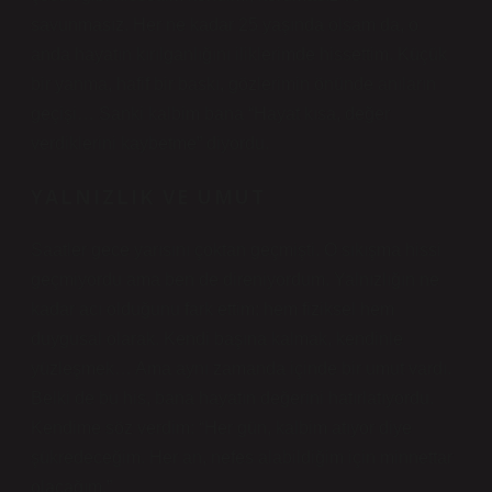
savunmasız. Her ne kadar 25 yaşında olsam da, o
anda hayatın kırılganlığını iliklerimde hissettim. Küçük
bir yanma, hafif bir baskı, gözlerimin önünde anıların
geçişi… Sanki kalbim bana “Hayat kısa, değer
verdiklerini kaybetme” diyordu.
YALNIZLIK VE UMUT
Saatler gece yarısını çoktan geçmişti. O sıkışma hissi
geçmiyordu ama ben de direniyordum. Yalnızlığın ne
kadar acı olduğunu fark ettim; hem fiziksel hem
duygusal olarak. Kendi başına kalmak, kendinle
yüzleşmek… Ama aynı zamanda içinde bir umut vardı.
Belki de bu his, bana hayatın değerini hatırlatıyordu.
Kendime söz verdim: “Her gün, kalbim atıyor diye
şükredeceğim. Her an, nefes alabildiğim için minnettar
olacağım.”