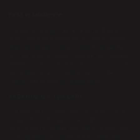
Korku ve Kabullenme
Uyurken kalp krizi geçirmek mümkün mü? Evet, bir
ihtimal. Ama o gece öğrendiğim şey, sadece korkmak
değil; kabullenmekti. Kalbimin attığını hissetmek, her
acıyı, her sevinci hissetmek… Bunların hepsi yaşamak
demekti. Kayseri’nin soğuk taş sokakları gibi, hayat da
sert ve bazen acımasız olabiliyor. Ama içimizdeki
sıcaklık, umut ve sevgi, bizi ayakta tutuyor.
SABAHIN İLK IŞIKLARI
Gün doğarken hâlâ yataktaydım. Kalbim yavaş yavaş
normale dönüyordu, ama içimde bir değişim vardı.
Gece boyunca hissettiğim korku, endişe ve panik bana
bir şey öğretmişti: Hayatın her anını hissetmek, her