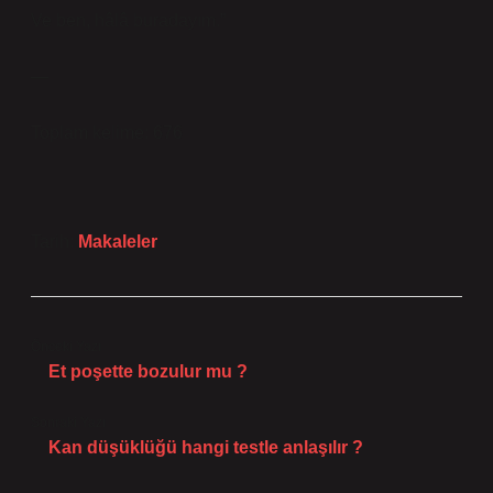
Ve ben, hâlâ buradayım.”
—
Toplam kelime: 676
Tarih:
Makaleler
Önceki Yazı
Et poşette bozulur mu ?
Sonraki Yazı
Kan düşüklüğü hangi testle anlaşılır ?