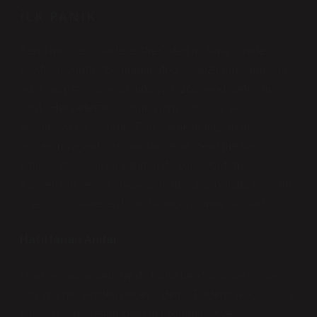
İLK PANIK
Kendime “Belki sadece stres” dedim. Ama içimde bir
şey fısıldıyordu: “Bu normal değil.” Gözlerim karanlığa
odaklanmıştı, kulaklarımda yalnızca kendi nefesim
vardı. Her nefeste, kalbimin ritmi bana bir şey
anlatmaya çalışıyordu. Paniklemeye başladım,
gözlerim yaşardı; bir yandan kendi kendime sakin
olmaya çalışıyor, bir yandan da korkuyordum.
Kayseri’nin sessiz sokaklarını düşünüyordum; belki de
o sessizlik, sadece dışarıda değil, içimde de vardı.
Hatırlanan Anılar
O an aklıma annem geldi. Bana hep “Kalbine iyi bak,
sağlığın her şeyden değerli” derdi. Birdenbire küçük bir
çocuk gibi hissettim kendimi; korumasız ve