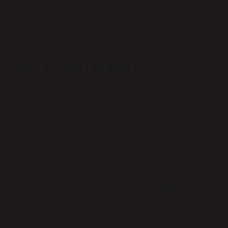
Lemo ekibi olarak “Uyurken kalp krizi geçirilir mi”
konusunu sizlerle paylaşmaktan mutluluk duyduk.
Sağlıklı ve mutlu günler!
GECE YARISI SESSIZLIĞI
Geceydi. Kayseri’nin soğuk rüzgârı pencereden içeri
süzülüyordu ve ben yatağımda dönüp duruyordum.
Gün boyunca kafamda dönüp duran düşünceler,
uyumama izin vermiyordu. İşte tam o sırada, kalbimde
garip bir sıkışma hissettim. Sanki bir şey ters gidiyordu
ama ne olduğunu çözemedim. Kalbim hızlı çarpıyor,
nefes almakta zorlanıyordum. Uyurken kalp krizi
geçirmek… Daha önce duyduğum, ama kimsenin
yaşamak istemediği o senaryonun tam ortasında
olduğumu fark ettim.