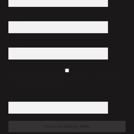
E-Posta*
Web Sitesi
Daha sonraki yorumlarımda kullanılması için adım, e-posta adresim ve
site adresim bu tarayıcıya kaydedilsin.
10 - 4 kaçtır?
*