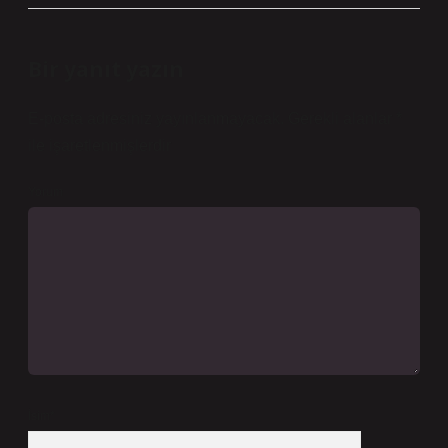
Bir yanıt yazın
E-posta adresiniz yayınlanmayacak.
Gerekli alanlar
*
ile işaretlenmişlerdir
Yorum
İsim*