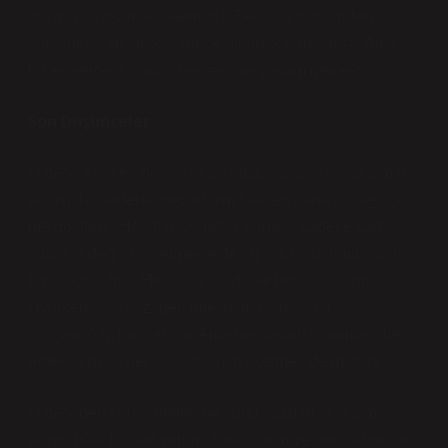
duyguyu yaşamak önemlidir. Belki kalp krizinden
kurtulmuştum; belki sadece bir anlık panikmişti. Ama
hisler gerçekti, korku gerçekti ve yaşam gerçekti.
Son Düşünceler
O gece Kayseri’de yalnız başıma, karanlıkta, kalbimin
attığını hissederek geçirdiğim saatler, bana bir şeyi çok
net gösterdi: Hayatın kıymetini bilmek, sadece sağlıklı
olmakla değil, hissetmekle de ilgili. Korku, umutsuzluk,
hayal kırıklığı… Hepsi bir arada ve hepsi yaşanmalı.
Uyurken kalp krizi geçirme ihtimali, hayatın
kırılganlığını hatırlatıyor. Ama her sabah uyanmak, her
nefesi almak, her kalp atışını hissetmek de mucize.
O geceden sonra defterime şunu yazdım: “Kalbim
atıyor, hâlâ hissediyorum. Korkularım ve umutlarım var.