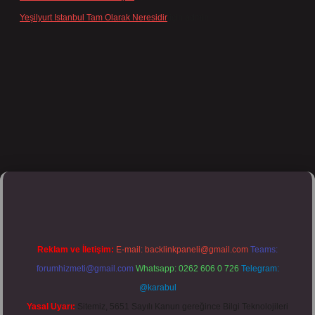
Yeşilyurt Istanbul Tam Olarak Neresidir
için
admin
s://tulipbett.net/
Reklam ve İletişim:
E-mail:
backlinkpaneli@gmail.com
Teams:
forumhizmeti@gmail.com
Whatsapp: 0262 606 0 726
Telegram:
@karabul
Yasal Uyarı:
Sitemiz, 5651 Sayılı Kanun gereğince Bilgi Teknolojileri