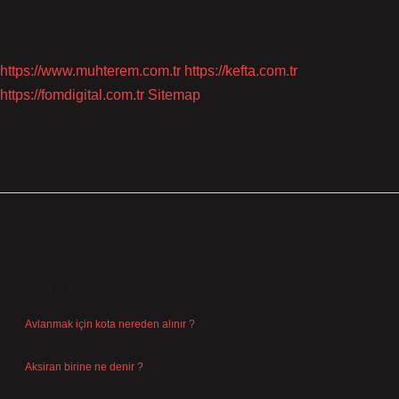
https://www.muhterem.com.tr
https://kefta.com.tr
https://fomdigital.com.tr
Sitemap
SIDEBAR
SON YAZILAR
Avlanmak için kota nereden alınır ?
Ağustos 5, 2026
Aksiran birine ne denir ?
Ağustos 3, 2026