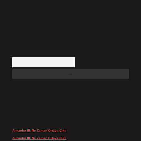
Hukuka ve yasal düzenlemelere aykırı olduğunu düşündüğünüz içerikleri,
backlinkpanelicomtr@gmail.com
adresine bildirmeniz halinde, ilgili
içerikler yasal süre içerisinde sitemizden kaldırılacaktır.
Arama
SON YORUMLAR
Almanlar Ilk Ne Zaman Ortaya Çıktı
için
admin
Almanlar Ilk Ne Zaman Ortaya Çıktı
için
Reis