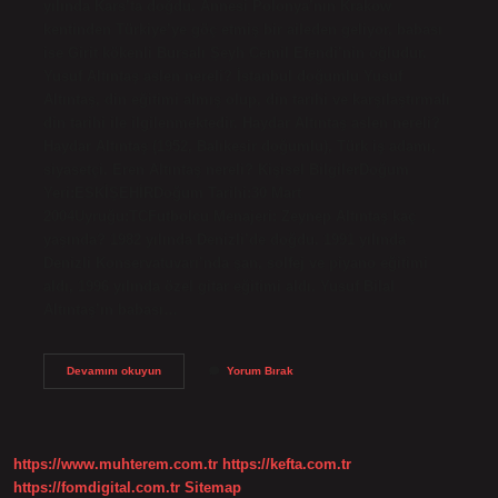
yılında Kars’ta doğdu. Annesi Polonya’nın Krakow
kentinden Türkiye’ye göç etmiş bir aileden geliyor, babası
ise Girit kökenli Bursalı Şeyh Cemil Efendi’nin oğludur.
Yusuf Altıntaş aslen nereli? İstanbul doğumlu Yusuf
Altıntaş, din eğitimi almış olup, din tarihi ve karşılaştırmalı
din tarihi ile ilgilenmektedir. Haydar Altıntaş aslen nereli?
Haydar Altıntaş (1952, Balıkesir doğumlu), Türk iş adamı,
siyasetçi. Eren Altıntaş nereli? Kişisel BilgilerDoğum
Yeri:ESKİŞEHİRDoğum Tarihi:30 Mart
2004Uyruğu:TCFutbolcu Menajeri: Zeynep Altıntaş kaç
yaşında? 1982 yılında Denizli’de doğdu. 1991 yılında
Denizli Konservatuvarı’nda şan, solfej ve piyano eğitimi
aldı, 1996 yılında özel gitar eğitimi aldı. Yusuf Bilal
Altıntaş’ın babası…
Altıntaş
Devamını okuyun
Yorum Bırak
Ailesi
Kimdir
https://www.muhterem.com.tr
https://kefta.com.tr
https://fomdigital.com.tr
Sitemap