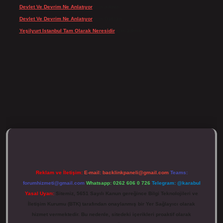
Devlet Ve Devrim Ne Anlatıyor
için
admin
Devlet Ve Devrim Ne Anlatıyor
için
Gülcan
Yeşilyurt Istanbul Tam Olarak Neresidir
için
admin
ulipbett.net/
Reklam ve İletişim:
E-mail:
backlinkpaneli@gmail.com
Teams:
forumhizmeti@gmail.com
Whatsapp: 0262 606 0 726
Telegram: @karabul
Yasal Uyarı:
Sitemiz, 5651 Sayılı Kanun gereğince Bilgi Teknolojileri ve
İletişim Kurumu (BTK) tarafından onaylanmış bir Yer Sağlayıcı olarak
hizmet vermektedir. Bu nedenle, sitedeki içerikleri proaktif olarak