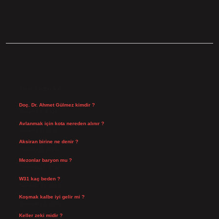
SIDEBAR
SON YAZILAR
Doç. Dr. Ahmet Gülmez kimdir ?
Ağustos 6, 2026
Avlanmak için kota nereden alınır ?
Ağustos 5, 2026
Aksiran birine ne denir ?
Ağustos 3, 2026
Mezonlar baryon mu ?
Temmuz 29, 2026
W31 kaç beden ?
Temmuz 29, 2026
Koşmak kalbe iyi gelir mi ?
Temmuz 27, 2026
Keller zeki midir ?